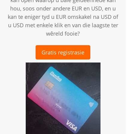
kan open waarop u baie geldeenhede kan
hou, soos onder andere EUR en USD, en u
kan te eniger tyd u EUR omskakel na USD of
u USD met enkele klik en van die laagste ter
wêreld fooie?
Gratis registrasie