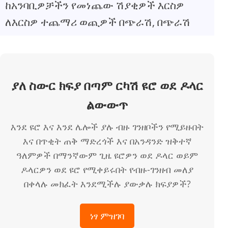
ከአንባቢዎቻችን የመነጨው ሽያቂዎች እርስዎ
ለእርስዎ ተጨማሪ ወጪዎች በጭራሽ, በጭራሽ
ያለ ስውር ክፍያ በጣም ርካሽ ዩሮ ወደ ዶላር
ልውውጥ
እንደ ዩሮ እና እንደ ሌሎች ያሉ ብዙ ገንዘቦችን የሚይዙበት
እና በጥቂት ጠቅ ማድረጎች እና በአንዳንድ ዝቅተኛ
ዓለምዎች በማንኛውም ጊዜ ዩሮዎን ወደ ዶላር ወይም
ዶላርዎን ወደ ዩሮ የሚቀይሩበት የብዙ-ገንዘብ መለያ
በቀላሉ መክፈት እንደሚችሉ ያውቃሉ ክፍያዎች?
ነፃ ምዝገባ