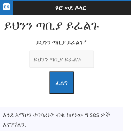
ዩሮ ወደ ዶላር
ይህንን ጣቢያ ይፈልጉ
ይህንን ጣቢያ ይፈልጉ*
ፈልግ
እንደ አማዞን ተባባሪነት ብቁ ከሆነው ግ ses ዎች
እናገኛለን.