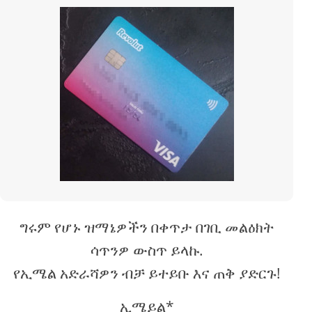
ግሩም የሆኑ ዝማኔዎችን በቀጥታ በገቢ መልዕክት
ሳጥንዎ ውስጥ ይላኩ.
የኢሜል አድራሻዎን ብቻ ይተይቡ እና ጠቅ ያድርጉ!
ኢሜይል*