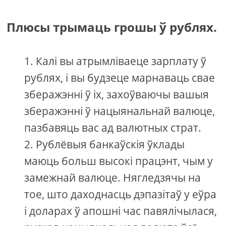
Плюсы трымаць грошы ў рублях.
Калі вы атрымліваеце зарплату ў
рублях, і вы будзеце марнаваць свае
зберажэнні ў іх, захоўваючы вашыя
зберажэнні ў нацыянальнай валюце,
пазбавяць вас ад валютных страт.
Рублёвыя банкаўскія ўклады
маюць больш высокі працэнт, чым у
замежнай валюце. Нягледзячы на ​​
тое, што даходнасць дэпазітаў у еўра
і доларах ў апошні час павялічылася,