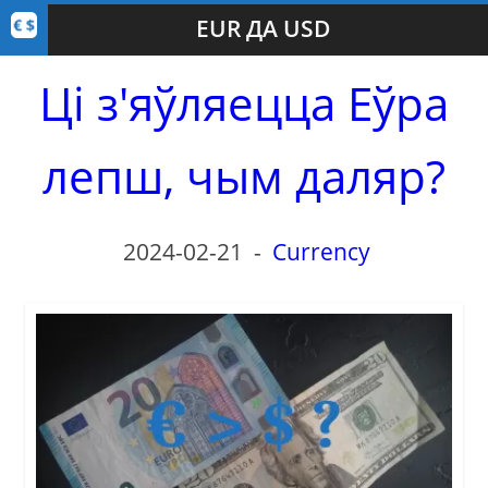
EUR ДА USD
Ці з'яўляецца Еўра
лепш, чым даляр?
2024-02-21
-
Currency