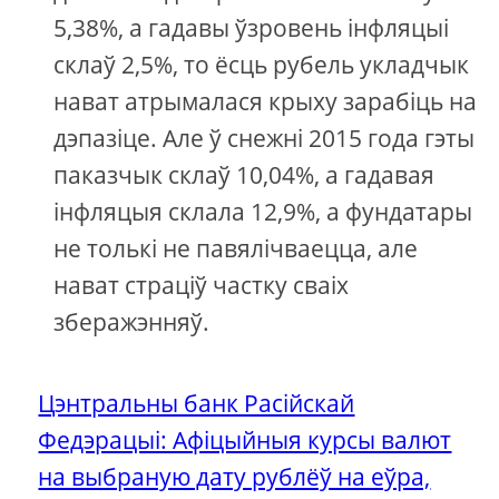
5,38%, а гадавы ўзровень інфляцыі
склаў 2,5%, то ёсць рубель укладчык
нават атрымалася крыху зарабіць на
дэпазіце. Але ў снежні 2015 года гэты
паказчык склаў 10,04%, а гадавая
інфляцыя склала 12,9%, а фундатары
не толькі не павялічваецца, але
нават страціў частку сваіх
зберажэнняў.
Цэнтральны банк Расійскай
Федэрацыі: Афіцыйныя курсы валют
на выбраную дату рублёў на еўра,