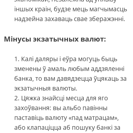
іншых краін, будзе мець магчымасць
надзейна захаваць свае зберажэнні.
Мінусы экзатычных валют:
Калі даляры і еўра могуць быць
зменены ў амаль любым аддзяленні
банка, то вам давядзецца ўцякаць за
экзатычныя валюты.
Цяжка знайсці месца для яго
захоўвання: вы альбо павінны
паставіць валюту «пад матрацам»,
або клапаціцца аб пошуку банкі за