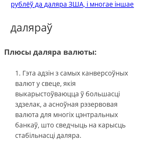
рублёў да даляра ЗША, і многае іншае
даляраў
Плюсы даляра валюты:
Гэта адзін з самых канверсоўных
валют у свеце, якія
выкарыстоўваюцца ў большасці
здзелак, а асноўная рэзервовая
валюта для многіх цэнтральных
банкаў, што сведчыць на карысць
стабільнасці даляра.