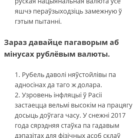
руская нацыянальная валюта ўсё
яшчэ пераўзыходзіць замежную ў
гэтым пытанні.
Зараз давайце пагаворым аб
мінусах рублёвым валюты.
Рубель даволі няўстойлівы па
адносінах да таго ж долара.
Узровень інфляцыі ў Расіі
застаецца вельмі высокім на працягу
досыць доўгага часу. У снежні 2017
года сярэдняя стаўка па гадавым
дэпазітах для фізічных асоб склаў