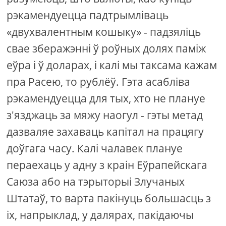
рэкамендуецца падтрымліваць
«двухвалентным кошыку» - падзяліць
свае зберажэнні ў роўных долях паміж
еўра і ў доларах, і калі мы таксама кажам
пра Расею, то рублёў. Гэта асабліва
рэкамендуецца для тых, хто не плануе
з'язджаць за мяжу наогул - гэты метад
дазваляе захаваць капітал на працягу
доўгага часу. Калі чалавек плануе
пераехаць у адну з краін Еўрапейскага
Саюза або на тэрыторыі Злучаных
Штатаў, то варта пакінуць большасць з
іх, напрыклад, у далярах, пакідаючы