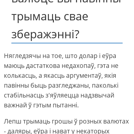
трымаць свае
зберажэнні?
Нягледзячы на ​​тое, што долар і еўра
маюць дастаткова недахопаў, гэта не
колькасць, а якасць аргументаў, якія
павінны быць разгледжаны, паколькі
стабільнасць з'яўляецца надзвычай
важнай ў гэтым пытанні.
Лепш трымаць грошы ў розных валютах
- даляры, еўра і нават у некаторых