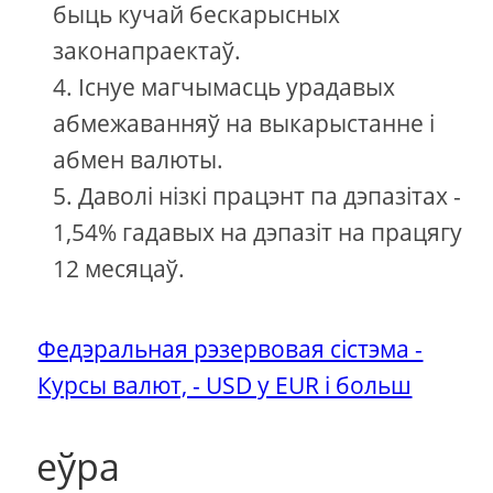
быць кучай бескарысных
законапраектаў.
Існуе магчымасць урадавых
абмежаванняў на выкарыстанне і
абмен валюты.
Даволі нізкі працэнт па дэпазітах -
1,54% гадавых на дэпазіт на працягу
12 месяцаў.
Федэральная рэзервовая сістэма -
Курсы валют, - USD у EUR і больш
еўра