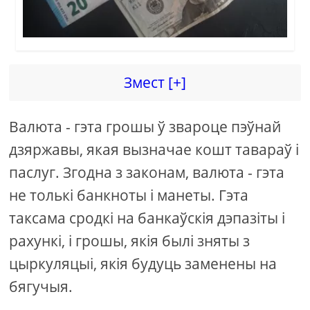
Змест [+]
Валюта - гэта грошы ў звароце пэўнай
дзяржавы, якая вызначае кошт тавараў і
паслуг. Згодна з законам, валюта - гэта
не толькі банкноты і манеты. Гэта
таксама сродкі на банкаўскія дэпазіты і
рахункі, і грошы, якія былі зняты з
цыркуляцыі, якія будуць заменены на
бягучыя.