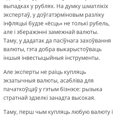
выпадках у рублях. На думку шматлікіх
экспертаў, у доўгатэрміновым разліку
інфляцыі будзе «ёсць» не толькі рубель,
але і зберажэнні замежнай валюты.
Таму, у дадатак да пасіўнага захоўвання
валюты, гэта добра выкарыстоўваць
іншыя інвестыцыйныя інструменты.
Але эксперты не раіць купляць
экзатычныя валюты, асабліва для
пачаткоўцаў у гэтым бізнэсе: рызыка
стратнай здзелкі занадта высокая.
Таму, перш чым купляць любую валюту і