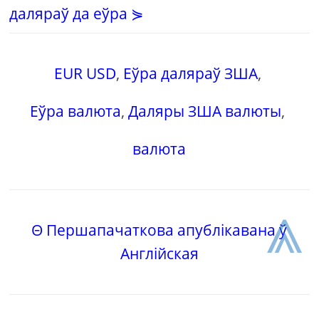
даляраў да еўра ⋟
EUR USD
,
Еўра даляраў ЗША
,
Еўра валюта
,
Даляры ЗША валюты
,
валюта
⩓
Θ Першапачаткова апублікавана ў
Англійская