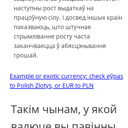
наступны рост выдаткаў на
працоўную сілу. І досвед іншых краін
паказваюць, што штучнае
стрымліванне росту часта
заканчваецца ў абясцэньвання
грошай.
Example or exotic currency: check еўраs
to Polish Zlotys, or EUR to PLN
Такім чынам, у якой
валюце вы павінны