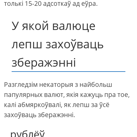
толькі 15-20 адсоткаў ад еўра.
У якой валюце
лепш захоўваць
зберажэнні
Разгледзім некаторыя з найбольш
папулярных валют, якія кажуць пра тое,
калі абмяркоўвалі, як лепш за ўсё
захоўваць зберажэнні.
рублёў