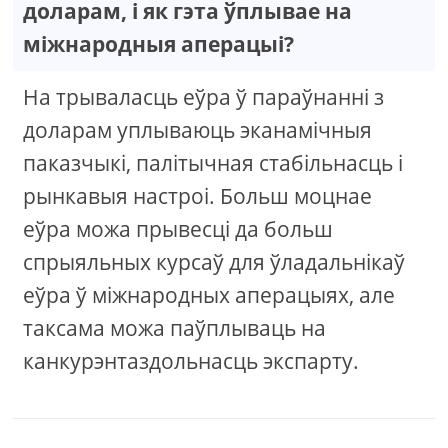
доларам, і як гэта ўплывае на
міжнародныя аперацыі?
На трываласць еўра ў параўнанні з
доларам уплываюць эканамічныя
паказчыкі, палітычная стабільнасць і
рынкавыя настроі. Больш моцнае
еўра можа прывесці да больш
спрыяльных курсаў для ўладальнікаў
еўра ў міжнародных аперацыях, але
таксама можа паўплываць на
канкурэнтаздольнасць экспарту.