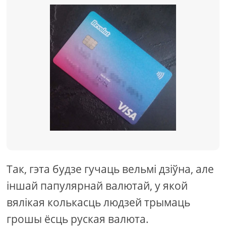
Так, гэта будзе гучаць вельмі дзіўна, але
іншай папулярнай валютай, у якой
вялікая колькасць людзей трымаць
грошы ёсць руская валюта.