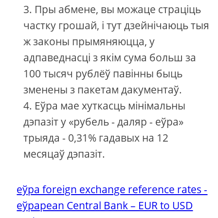
Пры абмене, вы можаце страціць
частку грошай, і тут дзейнічаюць тыя
ж законы прымяняюцца, у
адпаведнасці з якім сума больш за
100 тысяч рублёў павінны быць
зменены з пакетам дакументаў.
Еўра мае хуткасць мінімальны
дэпазіт у «рубель - даляр - еўра»
трыяда - 0,31% гадавых на 12
месяцаў дэпазіт.
еўра foreign exchange reference rates -
еўраpean Central Bank – EUR to USD