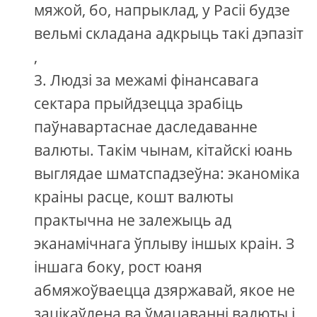
мяжой, бо, напрыклад, у Расіі будзе
вельмі складана адкрыць такі дэпазіт
,
Людзі за межамі фінансавага
сектара прыйдзецца зрабіць
паўнавартаснае даследаванне
валюты. Такім чынам, кітайскі юань
выглядае шматспадзеўна: эканоміка
краіны расце, кошт валюты
практычна не залежыць ад
эканамічнага ўплыву іншых краін. З
іншага боку, рост юаня
абмяжоўваецца дзяржавай, якое не
зацікаўлена ва ўмацаванні валюты і