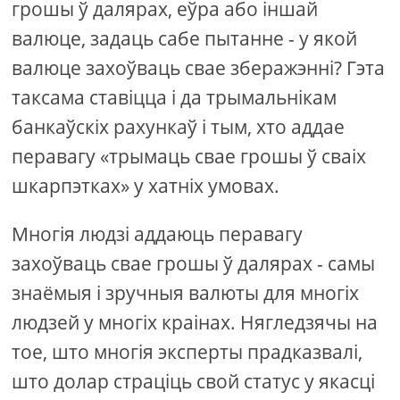
грошы ў далярах, еўра або іншай
валюце, задаць сабе пытанне - у якой
валюце захоўваць свае зберажэнні? Гэта
таксама ставіцца і да трымальнікам
банкаўскіх рахункаў і тым, хто аддае
перавагу «трымаць свае грошы ў сваіх
шкарпэтках» у хатніх умовах.
Многія людзі аддаюць перавагу
захоўваць свае грошы ў далярах - самы
знаёмыя і зручныя валюты для многіх
людзей у многіх краінах. Нягледзячы на ​​
тое, што многія эксперты прадказвалі,
што долар страціць свой статус у якасці