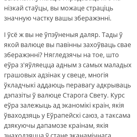
нізкай стаўцы, вы можаце страціць
значную частку вашы зберажэнні.
І ўсё ж вы не ўпэўненыя даляр. Тады ў
якой валюце вы павінны захоўваць свае
зберажэнні? Нягледзячы на ​​тое, што
еўра з'яўляецца адным з самых маладых
грашовых адзінак у свеце, многія
ўкладчыкі аддаюць перавагу адкрываць
дэпазіты ў валюце Старога Свету. Курс
еўра залежыць ад эканомікі краін, якія
ўваходзяць у Еўрапейскі саюз, а таксама
дзякуючы дапамозе краінам, якія
знаходзяцца ў стане эканамічнага