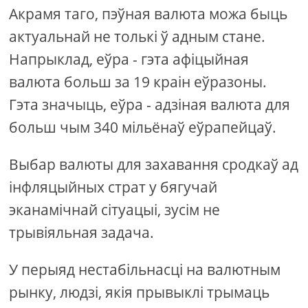
Акрамя таго, пэўная валюта можа быць
актуальнай не толькі ў адным стане.
Напрыклад, еўра - гэта афіцыйная
валюта больш за 19 краін еўразоны.
Гэта значыць, еўра - адзіная валюта для
больш чым 340 мільёнаў еўрапейцаў.
Выбар валюты для захавання сродкаў ад
інфляцыйных страт у бягучай
эканамічнай сітуацыі, зусім не
трывіяльная задача.
У перыяд нестабільнасці на валютным
рынку, людзі, якія прывыклі трымаць