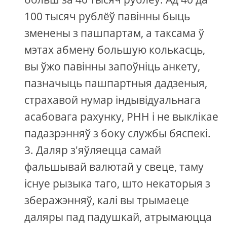
100 тысяч рублёў павінны быць
зменены з пашпартам, а таксама ў
мэтах абмену большую колькасць,
вы ўжо павінны запоўніць анкету,
пазначыць пашпартныя дадзеныя,
страхавой нумар індывідуальнага
асабовага рахунку, РНН і не выклікае
падазрэнняў з боку службы бяспекі.
Даляр з'яўляецца самай
фальшывай валютай у свеце, таму
існуе рызыка таго, што некаторыя з
зберажэнняў, калі вы трымаеце
даляры пад падушкай, атрымаюцца