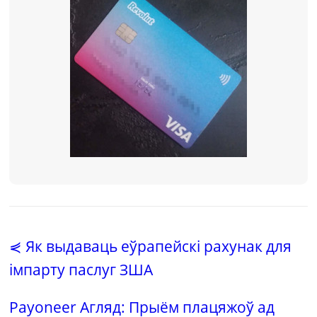
⋞ Як выдаваць еўрапейскі рахунак для
імпарту паслуг ЗША
Payoneer Агляд: Прыём плацяжоў ад