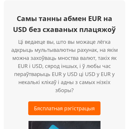
Самы танны абмен EUR на
USD без схаваных плацяжоў
Ці ведаеце вы, што вы можаце лёгка
адкрыць мультывалютны рахунак, на якім
можна захоўваць мноства валют, такіх як
EUR і USD, сярод іншых, і ў любы час
пераўтварыць EUR у USD ці USD у EUR у
некалькі клікаў і адны з самых нізкіх
зборы?
Бясплатная рэгістрацыя