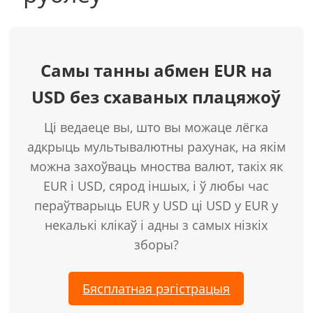
Самы танны абмен EUR на
USD без схаваных плацяжоў
Ці ведаеце вы, што вы можаце лёгка
адкрыць мультывалютны рахунак, на якім
можна захоўваць мноства валют, такіх як
EUR і USD, сярод іншых, і ў любы час
пераўтварыць EUR у USD ці USD у EUR у
некалькі клікаў і адны з самых нізкіх
зборы?
Бясплатная рэгістрацыя