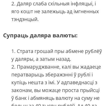
Даляр слаба схільныя інфляцыі, і
яго кошт не залежыць ад імгненных
тэндэнцый.
Супраць даляра валюты:
Страта грошай пры абмене рублёў
у даляры, а затым назад.
Прамаруджванне, калі вы жадаеце
ператварыць зберажэнні ў рублі і
купіць нешта з імі. У адпаведнасці з
законам, вы можаце проста прыйсці
ў банк і абмяняць валюту на суму не
больш за 40 тысяч рублёў. Ад 40 да