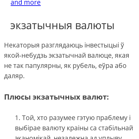
and more
экзатычныя валюты
Некаторыя разглядаюць інвестыцыі ў
якой-небудзь экзатычнай валюце, якая
не так папулярны, як рубель, еўра або
даляр.
Плюсы экзатычных валют:
Той, хто разумее гэтую праблему і
выбірае валюту краіны са стабільнай
эканомікай, незалежна ад уплыву