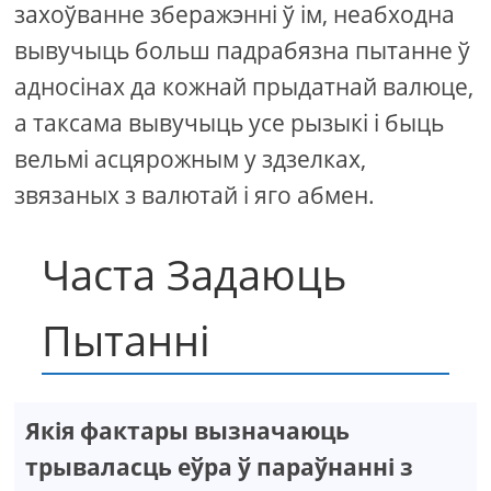
захоўванне зберажэнні ў ім, неабходна
вывучыць больш падрабязна пытанне ў
адносінах да кожнай прыдатнай валюце,
а таксама вывучыць усе рызыкі і быць
вельмі асцярожным у здзелках,
звязаных з валютай і яго абмен.
Часта Задаюць
Пытанні
Якія фактары вызначаюць
трываласць еўра ў параўнанні з