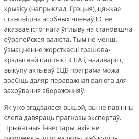
крызісу (напрыклад, Грэцыя), цяжкае
становішча асобных членаў ЕС не
аказвае істотнага ўплыву на становішча
еўрапейская валюта. Тым не менш,
ўзмацненне жорсткасці грашова-
крэдытнай палітыкі ЗША і, наадварот,
выкупу актываў ЕЦБ праграма можа
зрабіць даляр пераважная валюта для
захоўвання зберажэнняў.
Як ужо згадвалася вышэй, вы не павінны
слепа давяраць прагнозы экспертаў.
Прыватныя інвестары, якія не
разумеюць, што валюты, каб купіць