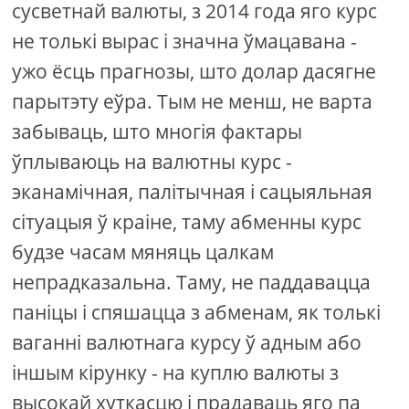
сусветнай валюты, з 2014 года яго курс
не толькі вырас і значна ўмацавана -
ужо ёсць прагнозы, што долар дасягне
парытэту еўра. Тым не менш, не варта
забываць, што многія фактары
ўплываюць на валютны курс -
эканамічная, палітычная і сацыяльная
сітуацыя ў краіне, таму абменны курс
будзе часам мяняць цалкам
непрадказальна. Таму, не паддавацца
паніцы і спяшацца з абменам, як толькі
ваганні валютнага курсу ў адным або
іншым кірунку - на куплю валюты з
высокай хуткасцю і прадаваць яго па