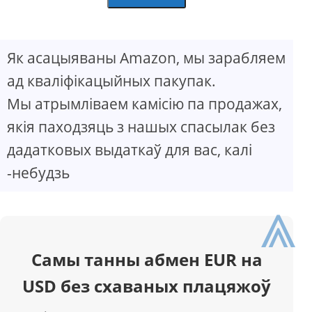
Як асацыяваны Amazon, мы зарабляем
ад кваліфікацыйных пакупак.
Мы атрымліваем камісію па продажах,
якія паходзяць з нашых спасылак без
дадатковых выдаткаў для вас, калі
-небудзь
⩓
Самы танны абмен EUR на
USD без схаваных плацяжоў