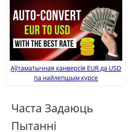
Аўтаматычная канверсія EUR да USD
па найлепшым курсе
Часта Задаюць
Пытанні