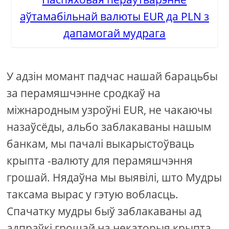
аўтамабільнай валюты EUR да PLN з
дапамогай мудрага
У адзін момант падчас нашай барацьбы
за перамяшчэнне сродкаў на
міжнародным узроўні EUR, не чакаючы
назаўсёды, альбо заблакаваны нашым
банкам, мы пачалі выкарыстоўваць
крыпта -валюту для перамяшчэння
грошай. Нядаўна мы выявілі, што Мудры
таксама вырас у гэтую вобласць.
Спачатку мудры быў заблакаваны ад
адпраўкі грошай на некаторыя крыпта