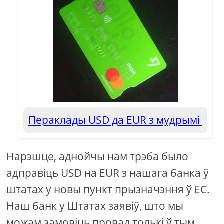
Пераклады USD да EUR з мудрымі
Нарэшце, аднойчы нам трэба было
адправіць USD на EUR з нашага банка ў
штатах у новы пункт прызначэння ў ЕС.
Наш банк у Штатах заявіў, што мы
можам замовіць провад толькі ў тым