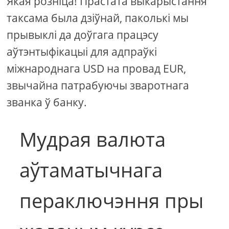
Якая розніца! Прастата выкарыстання
таксама была дзіўнай, паколькі мы
прывыклі да доўгага працэсу
аўтэнтыфікацыі для адпраўкі
міжнароднага USD на провад EUR,
звычайна патрабуючы зваротнага
званка ў банку.
Мудрая валюта
аўтаматычнага
пераключэння пры