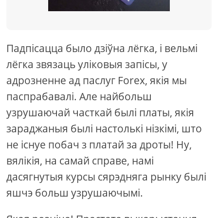
Падпісацца было дзіўна лёгка, і вельмі
лёгка звязаць уліковыя запісы, у
адрозненне ад паслуг Forex, якія мы
паспрабавалі. Але найбольш
узрушаючай часткай былі платы, якія
зараджаныя былі настолькі нізкімі, што
не існуе побач з платай за дроты! Ну,
вялікія, на самай справе, намі
дасягнутыя курсы сярэдняга рынку былі
яшчэ больш узрушаючымі.