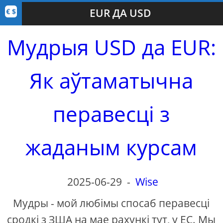
EUR ДА USD
Мудрыя USD да EUR:
Як аўтаматычна
перавесці з
жаданым курсам
2025-06-29
-
Wise
Мудры - мой любімы спосаб перавесці
сродкі з ЗША на мае рахункі тут, у ЕС. Мы