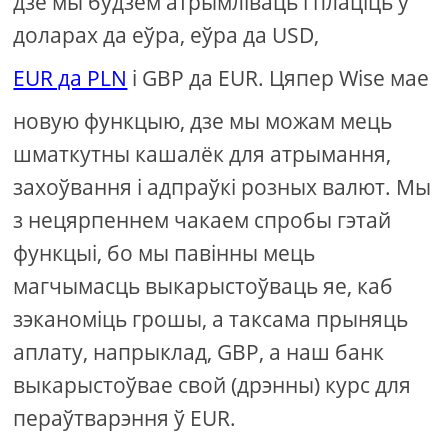
дзе мы будзем атрымліваць і плаціць у
доларах да еўра, еўра да USD,
EUR да PLN
і GBP да EUR. Цяпер Wise мае
новую функцыю, дзе мы можам мець
шматкутны кашалёк для атрымання,
захоўвання і адпраўкі розных валют. Мы
з нецярпеннем чакаем спробы гэтай
функцыі, бо мы павінны мець
магчымасць выкарыстоўваць яе, каб
зэканоміць грошы, а таксама прыняць
аплату, напрыклад, GBP, а наш банк
выкарыстоўвае свой (дрэнны) курс для
пераўтварэння ў EUR.