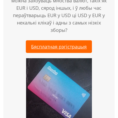
можна захоўваць мноства валют, такіх як
EUR і USD, сярод іншых, і ў любы час
пераўтварыць EUR у USD ці USD у EUR у
некалькі клікаў і адны з самых нізкіх
зборы?
Бясплатная рэгістрацыя