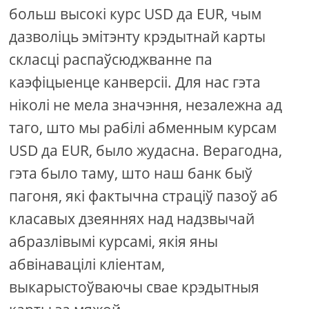
больш высокі курс USD да EUR, чым
дазволіць эмітэнту крэдытнай карты
скласці распаўсюджванне па
каэфіцыенце канверсіі. Для нас гэта
ніколі не мела значэння, незалежна ад
таго, што мы рабілі абменным курсам
USD да EUR, было жудасна. Верагодна,
гэта было таму, што наш банк быў
пагоня, які фактычна страціў пазоў аб
класавых дзеяннях над надзвычай
абразлівымі курсамі, якія яны
абвінавацілі кліентам,
выкарыстоўваючы свае крэдытныя