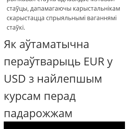
стаўцы, дапамагаючы карыстальнікам
скарыстацца спрыяльнымі ваганнямі
стаўкі.
Як аўтаматычна
пераўтварыць EUR у
USD з найлепшым
курсам перад
падарожжам