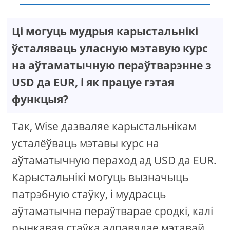
Ці могуць мудрыя карыстальнікі
ўсталяваць уласную мэтавую курс
на аўтаматычную пераўтварэнне з
USD да EUR, і як працуе гэтая
функцыя?
Так, Wise дазваляе карыстальнікам
усталёўваць мэтавы курс на
аўтаматычную пераход ад USD да EUR.
Карыстальнікі могуць вызначыць
патрэбную стаўку, і мудрасць
аўтаматычна пераўтварае сродкі, калі
рынкавая стаўка адпавядае мэтавай