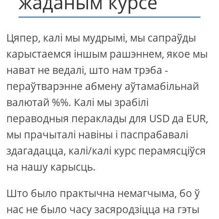
жаданым курсе
Цяпер, калі мы мудрымі, мы сапраўды
карыстаемся іншым рашэннем, якое мы
нават не ведалі, што нам трэба -
пераўтварэнне абмену аўтамабільнай
валютай %%. Калі мы зрабілі
пераводныя пераклады для USD да EUR,
мы прачыталі навіны і паспрабавалі
здагадацца, калі/калі курс перамясціўся
на нашу карысць.
Што было практычна немагчыма, бо ў
нас не было часу засяродзіцца на гэты