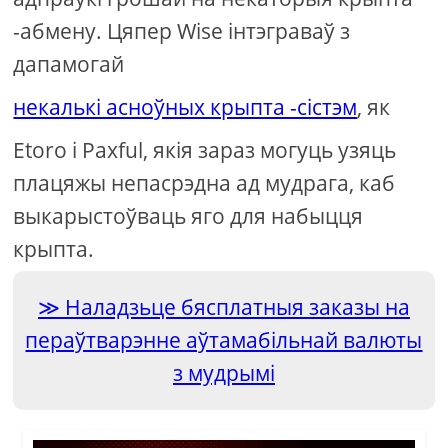
-абмену. Цяпер Wise інтэграваў з
дапамогай
некалькі асноўных крыпта -сістэм
, як
Etoro і Paxful, якія зараз могуць узяць
плацяжы непасрэдна ад мудрага, каб
выкарыстоўваць яго для набыцця
крыпта.
Наладзьце бясплатныя заказы на
пераўтварэнне аўтамабільнай валюты
з мудрымі