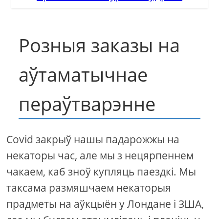
Розныя заказы на
аўтаматычнае
пераўтварэнне
Covid закрыў нашы падарожжы на
некаторы час, але мы з нецярпеннем
чакаем, каб зноў купляць паездкі. Мы
таксама размяшчаем некаторыя
прадметы на аўкцыён у Лондане і ЗША,