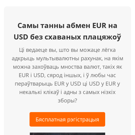
Самы танны абмен EUR на
USD без схаваных плацяжоў
Ці ведаеце вы, што вы можаце лёгка
адкрыць мультывалютны рахунак, на якім
можна захоўваць мноства валют, такіх як
EUR і USD, сярод іншых, і ў любы час
пераўтварыць EUR у USD ці USD у EUR у
некалькі клікаў і адны з самых нізкіх
зборы?
Бясплатная рэгістрацыя