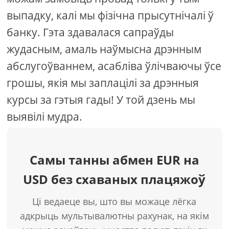
выпадку, калі мы фізічна прысутнічалі ў
банку. Гэта здавалася сапраўды
жудасным, амаль наўмысна дрэнным
абслугоўваннем, асабліва ўлічваючы ўсе
грошы, якія мы заплацілі за дрэнныя
курсы за гэтыя гады! У той дзень мы
выявілі мудра.
Самы танны абмен EUR на
USD без схаваных плацяжоў
Ці ведаеце вы, што вы можаце лёгка
адкрыць мультывалютны рахунак, на якім