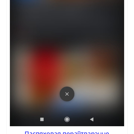
Паспяховая пераўтварэнне