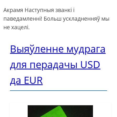
Акрамя Наступныя званкі і
паведамленні! Больш ускладненняў мы
не хацелі.
Выяўленне мудрага
для перадачы USD
да EUR