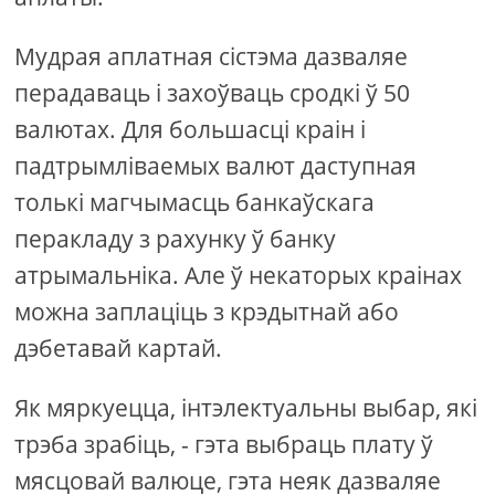
Мудрая аплатная сістэма дазваляе
перадаваць і захоўваць сродкі ў 50
валютах. Для большасці краін і
падтрымліваемых валют даступная
толькі магчымасць банкаўскага
перакладу з рахунку ў банку
атрымальніка. Але ў некаторых краінах
можна заплаціць з крэдытнай або
дэбетавай картай.
Як мяркуецца, інтэлектуальны выбар, які
трэба зрабіць, - гэта выбраць плату ў
мясцовай валюце, гэта неяк дазваляе