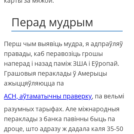
карты за мяжой.
Перад мудрым
Перш чым выявіць мудра, я адпраўляў
правады, каб перавозіць грошы
наперад і назад паміж ЗША і Еўропай.
Грашовыя пераклады ў Амерыцы
ажыццяўляюцца па
ACH, аўтаматычны праверку
, па вельмі
разумных тарыфах. Але міжнародныя
пераклады з банка павінны быць па
дроце, што адразу ж дадала каля 35-50