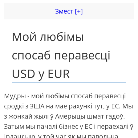
Змест [+]
Мой любімы
спосаб перавесці
USD у EUR
Мудры - мой любімы спосаб перавесці
сродкі з ЗША на мае рахункі тут, у ЕС. Мы
з жонкай жылі ў Амерыцы шмат гадоў.
Затым мы пачалі бізнес у ЕС і пераехалі ў
Ірландыю, у той час як мы павольна