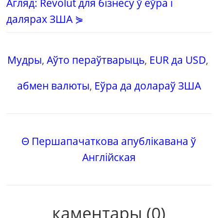
Агляд: Revolut для бізнесу ў еўра і
далярах ЗША ⋟
Мудры
,
Аўто пераўтварыць
,
EUR да USD
,
абмен валюты
,
Еўра да долараў ЗША
Θ Першапачаткова апублікавана ў
Англійская
каментары (0)