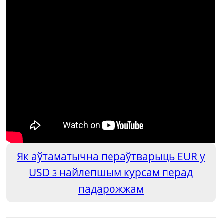
Як аўтаматычна пераўтварыць EUR у
USD з найлепшым курсам перад
падарожжам