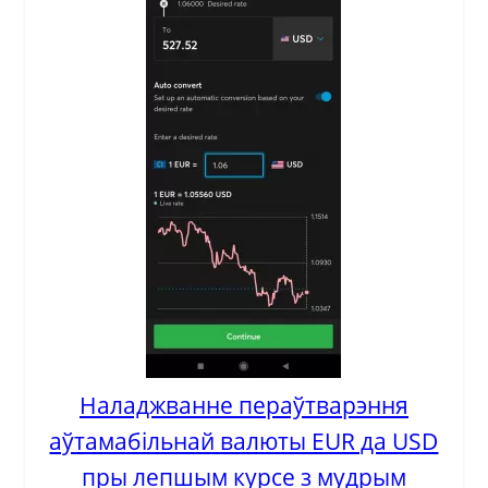
Наладжванне пераўтварэння
аўтамабільнай валюты EUR да USD
пры лепшым курсе з мудрым