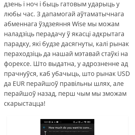
дзень і ноч і быць гатовым ударыць у
любы час. З дапамогай аўтаматычнага
абменнага ўздзеяння Wise мы можам
наладзіць перадачу ў якасці адкрытага
парадку, які будзе дасягнуты, калі рынак
пераходзіць да нашай мэтавай стаўкі на
форексе. Што выдатна, у адрозненне ад
прачнуўся, каб убачыць, што рынак USD
да EUR перайшоў правільны шлях, але
перайшоў назад, перш чым мы зможам
скарыстацца!