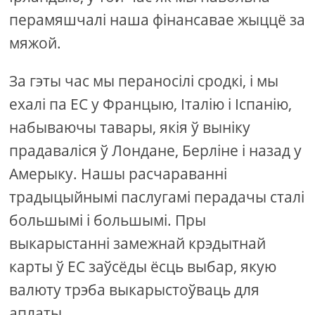
перамяшчалі наша фінансавае жыццё за
мяжой.
За гэты час мы пераносілі сродкі, і мы
ехалі па ЕС у Францыю, Італію і Іспанію,
набываючы тавары, якія ў выніку
прадаваліся ў Лондане, Берліне і назад у
Амерыку. Нашы расчараванні
традыцыйнымі паслугамі перадачы сталі
большымі і большымі. Пры
выкарыстанні замежнай крэдытнай
карты ў ЕС заўсёды ёсць выбар, якую
валюту трэба выкарыстоўваць для
аплаты.