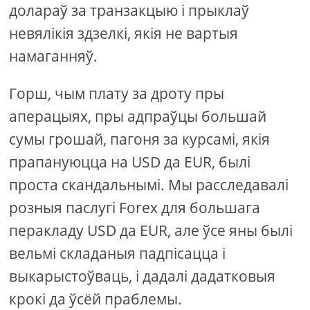
долараў за транзакцыю і прыклаў
невялікія здзелкі, якія не вартыя
намаганняў.
Горш, чым плату за дроту пры
аперацыях, пры адпраўцы большай
сумы грошай, пагоня за курсамі, якія
прапануюцца на USD да EUR, былі
проста скандальнымі. Мы расследавалі
розныя паслугі Forex для большага
перакладу USD да EUR, але ўсе яны былі
вельмі складаныя падпісацца і
выкарыстоўваць, і дадалі дадатковыя
крокі да ўсёй праблемы.