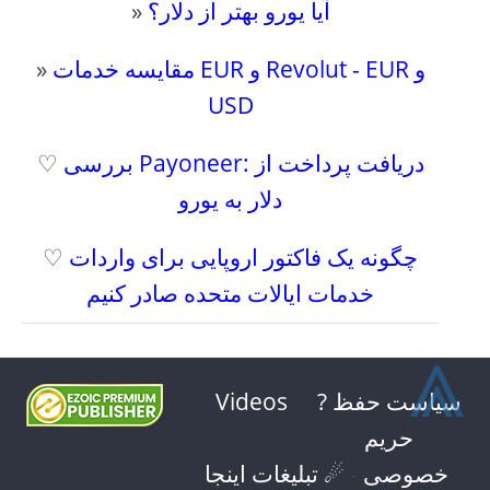
آیا یورو بهتر از دلار؟
»
مقایسه خدمات EUR و Revolut - EUR و
»
USD
بررسی Payoneer: دریافت پرداخت از
♡
دلار به یورو
چگونه یک فاکتور اروپایی برای واردات
♡
خدمات ایالات متحده صادر کنیم
⩓
? سیاست حفظ
Videos
حریم
خصوصی
-
☄ تبلیغات اینجا