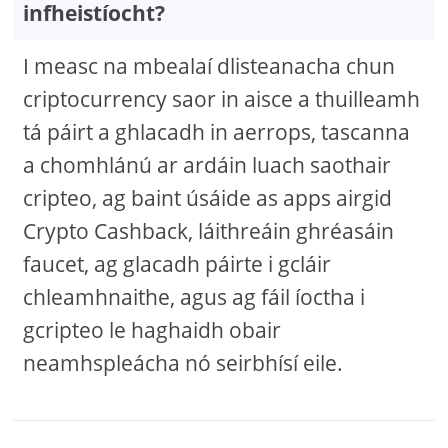
infheistíocht?
I measc na mbealaí dlisteanacha chun
criptocurrency saor in aisce a thuilleamh
tá páirt a ghlacadh in aerrops, tascanna
a chomhlánú ar ardáin luach saothair
cripteo, ag baint úsáide as apps airgid
Crypto Cashback, láithreáin ghréasáin
faucet, ag glacadh páirte i gcláir
chleamhnaithe, agus ag fáil íoctha i
gcripteo le haghaidh obair
neamhspleácha nó seirbhísí eile.