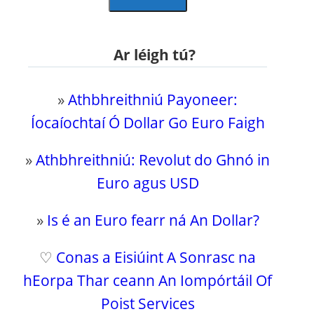
Ar léigh tú?
»
Athbhreithniú Payoneer:
Íocaíochtaí Ó Dollar Go Euro Faigh
»
Athbhreithniú: Revolut do Ghnó in
Euro agus USD
»
Is é an Euro fearr ná An Dollar?
♡
Conas a Eisiúint A Sonrasc na
hEorpa Thar ceann An Iompórtáil Of
Poist Services