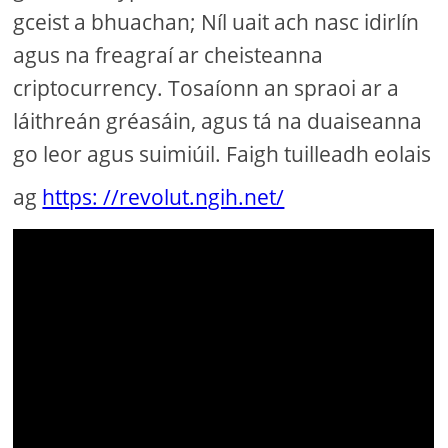
gceist a bhuachan; Níl uait ach nasc idirlín
agus na freagraí ar cheisteanna
criptocurrency. Tosaíonn an spraoi ar a
láithreán gréasáin, agus tá na duaiseanna
go leor agus suimiúil. Faigh tuilleadh eolais
ag
https: //revolut.ngih.net/