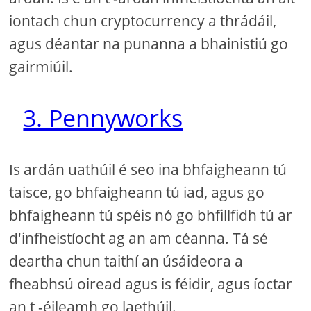
iontach chun cryptocurrency a thrádáil,
agus déantar na punanna a bhainistiú go
gairmiúil.
3. Pennyworks
Is ardán uathúil é seo ina bhfaigheann tú
taisce, go bhfaigheann tú iad, agus go
bhfaigheann tú spéis nó go bhfillfidh tú ar
d'infheistíocht ag an am céanna. Tá sé
deartha chun taithí an úsáideora a
fheabhsú oiread agus is féidir, agus íoctar
an t -éileamh go laethúil.