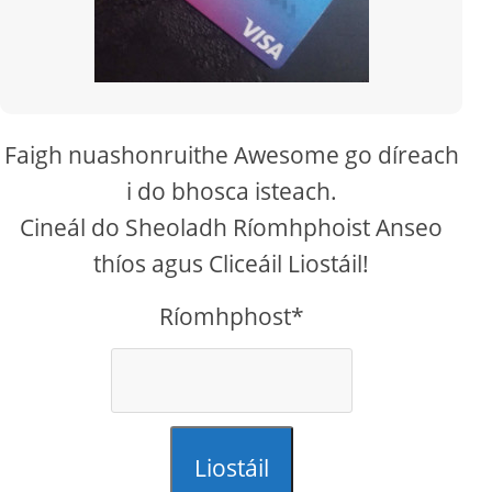
Faigh nuashonruithe Awesome go díreach
i do bhosca isteach.
Cineál do Sheoladh Ríomhphoist Anseo
thíos agus Cliceáil Liostáil!
Ríomhphost*
Liostáil