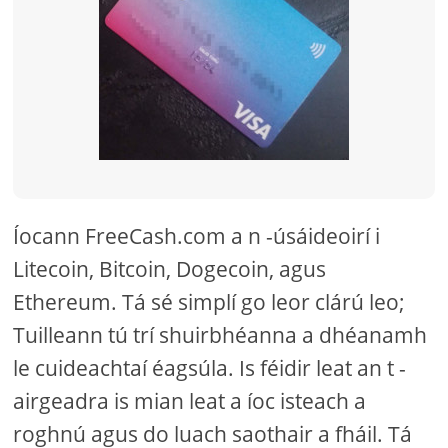
Íocann FreeCash.com a n -úsáideoirí i
Litecoin, Bitcoin, Dogecoin, agus
Ethereum. Tá sé simplí go leor clárú leo;
Tuilleann tú trí shuirbhéanna a dhéanamh
le cuideachtaí éagsúla. Is féidir leat an t -
airgeadra is mian leat a íoc isteach a
roghnú agus do luach saothair a fháil. Tá