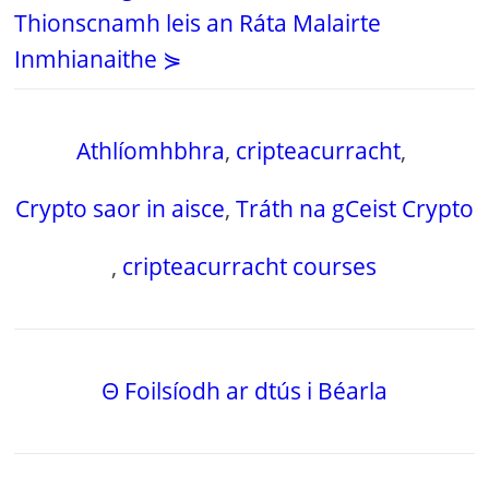
Thionscnamh leis an Ráta Malairte
Inmhianaithe ⋟
Athlíomhbhra
,
cripteacurracht
,
Crypto saor in aisce
,
Tráth na gCeist Crypto
,
cripteacurracht courses
Θ Foilsíodh ar dtús i Béarla