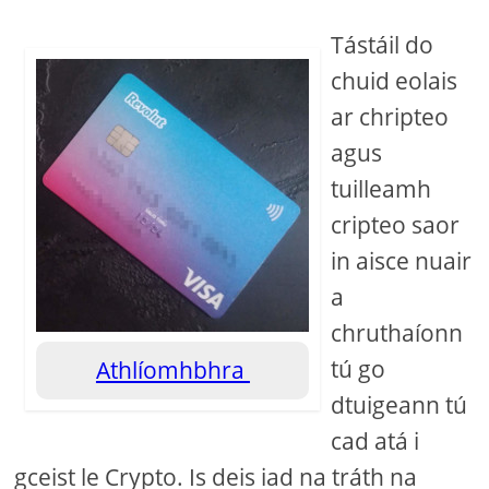
Tástáil do
chuid eolais
ar chripteo
agus
tuilleamh
cripteo saor
in aisce nuair
a
chruthaíonn
tú go
Athlíomhbhra
dtuigeann tú
cad atá i
gceist le Crypto. Is deis iad na tráth na