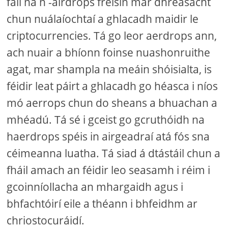
fáil na n -airdrops freisin mar dhreasacht
chun nuálaíochtaí a ghlacadh maidir le
criptocurrencies. Tá go leor aerdrops ann,
ach nuair a bhíonn foinse nuashonruithe
agat, mar shampla na meáin shóisialta, is
féidir leat páirt a ghlacadh go héasca i níos
mó aerrops chun do sheans a bhuachan a
mhéadú. Tá sé i gceist go gcruthóidh na
haerdrops spéis in airgeadraí atá fós sna
céimeanna luatha. Tá siad á dtástáil chun a
fháil amach an féidir leo seasamh i réim i
gcoinníollacha an mhargaidh agus i
bhfachtóirí eile a théann i bhfeidhm ar
chriostocuráidí.