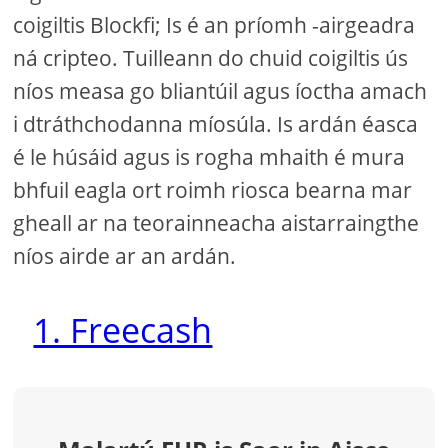
coigiltis Blockfi; Is é an príomh -airgeadra
ná cripteo. Tuilleann do chuid coigiltis ús
níos measa go bliantúil agus íoctha amach
i dtráthchodanna míosúla. Is ardán éasca
é le húsáid agus is rogha mhaith é mura
bhfuil eagla ort roimh riosca bearna mar
gheall ar na teorainneacha aistarraingthe
níos airde ar an ardán.
1. Freecash