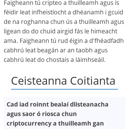
Faigheann tú cripteo a thuilleamh agus is
féidir leat infheistíocht a dhéanamh i gcuid
de na roghanna chun ús a thuilleamh agus
ligean do do chuid airgid fás le himeacht
ama. Faigheann tú rud éigin a d'fhéadfadh
cabhrú leat beagán ar an taobh agus
cabhrú leat do chostais a láimhseáil.
Ceisteanna Coitianta
Cad iad roinnt bealaí dlisteanacha
agus saor ó riosca chun
criptocurrency a thuilleamh gan