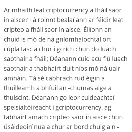
Ar mhaith leat criptocurrency a fháil saor
in aisce? Tá roinnt bealaí ann ar féidir leat
cripteo a fháil saor in aisce. Éilíonn an
chuid is mó de na gníomhaíochtaí ort
cúpla tasc a chur i gcrích chun do luach
saothair a fháil; Déanann cuid acu fiú luach
saothair a thabhairt duit níos mó ná uair
amháin. Tá sé cabhrach rud éigin a
thuilleamh a bhfuil an -chumas aige a
thuiscint. Déanann go leor cuideachtaí
speisialtóireacht i gcriptocurrency, ag
tabhairt amach cripteo saor in aisce chun
úsáideoirí nua a chur ar bord chuig a n -