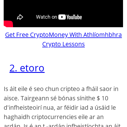
Get Free CryptoMoney With Athlíomhbhra
Crypto Lessons
2. etoro
Is áit eile é seo chun cripteo a fháil saor in
aisce. Tairgeann sé bónas sínithe $ 10
d'infheisteoirí nua, ar féidir iad a úsáid le
haghaidh criptocurrencies eile ar an
ardán. Is é an t -ardán infheistíochta an áit