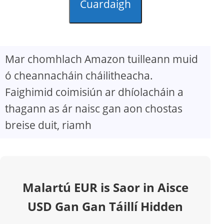
Cuardaigh
Mar chomhlach Amazon tuilleann muid
ó cheannacháin cháilitheacha.
Faighimid coimisiún ar dhíolacháin a
thagann as ár naisc gan aon chostas
breise duit, riamh
Malartú EUR is Saor in Aisce
USD Gan Gan Táillí Hidden