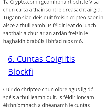
Tá Crypto.com i gcomhpháirtíocht le Visa
chun cárta a thairiscint le dreasacht airgid.
Tugann siad deis duit freisin cripteo saor in
aisce a thuilleamh. Is féidir leat do luach
saothair a chur ar an ardán freisin le
haghaidh brabúis i bhfad níos mó.
6. Cuntas Coigiltis
Blockfi
Cuir do chripteo chun oibre agus lig dó
spéis a thuilleamh duit. Is féidir ioncam
éighníomhach a dhéanamh le cuntas