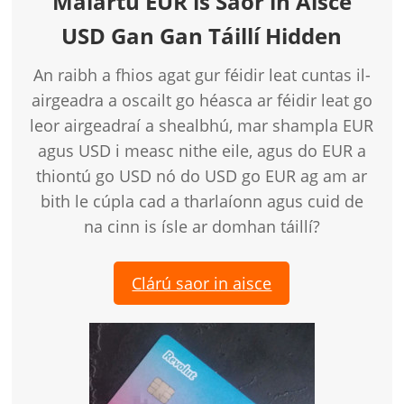
Malartú EUR is Saor in Aisce
USD Gan Gan Táillí Hidden
An raibh a fhios agat gur féidir leat cuntas il-
airgeadra a oscailt go héasca ar féidir leat go
leor airgeadraí a shealbhú, mar shampla EUR
agus USD i measc nithe eile, agus do EUR a
thiontú go USD nó do USD go EUR ag am ar
bith le cúpla cad a tharlaíonn agus cuid de
na cinn is ísle ar domhan táillí?
Clárú saor in aisce