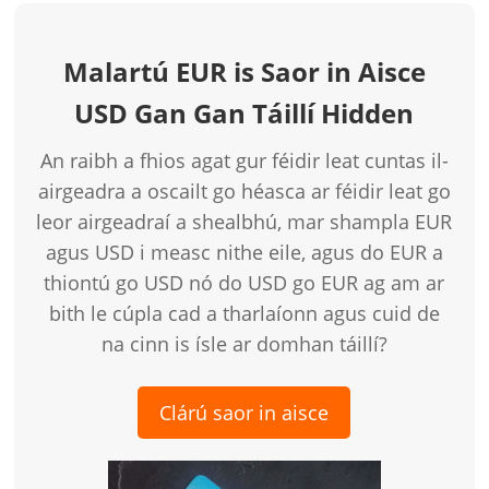
Malartú EUR is Saor in Aisce
USD Gan Gan Táillí Hidden
An raibh a fhios agat gur féidir leat cuntas il-
airgeadra a oscailt go héasca ar féidir leat go
leor airgeadraí a shealbhú, mar shampla EUR
agus USD i measc nithe eile, agus do EUR a
thiontú go USD nó do USD go EUR ag am ar
bith le cúpla cad a tharlaíonn agus cuid de
na cinn is ísle ar domhan táillí?
Clárú saor in aisce