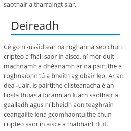
saothair a tharraingt siar.
Deireadh
Cé go n -úsáidtear na roghanna seo chun
cripteo a fháil saor in aisce, ní mór duit
machnamh a dhéanamh ar na páirtithe a
roghnaíonn tú a bheith ag obair leo. Ar an
dea -uair, is páirtithe dlisteanacha é an
liosta thuas a íocann an luach saothair a
gealladh agus ní bheidh aon teaghráin
ceangailte lena gcomhaontuithe chun
cripteo saor in aisce a thabhairt duit.