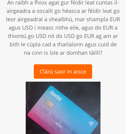
An raibh a fhios agat gur féidir leat cuntas il-
airgeadra a oscailt go héasca ar féidir leat go
leor airgeadraí a shealbhú, mar shampla EUR
agus USD i measc nithe eile, agus do EUR a
thiontú go USD nó do USD go EUR ag am ar
bith le cúpla cad a tharlaíonn agus cuid de
na cinn is ísle ar domhan táillí?
Clárú saor in aisce