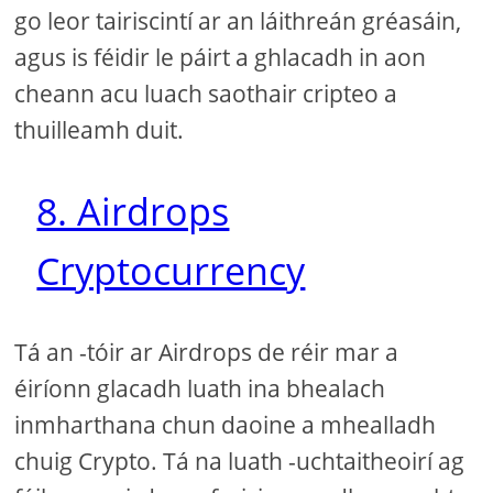
go leor tairiscintí ar an láithreán gréasáin,
agus is féidir le páirt a ghlacadh in aon
cheann acu luach saothair cripteo a
thuilleamh duit.
8. Airdrops
Cryptocurrency
Tá an -tóir ar Airdrops de réir mar a
éiríonn glacadh luath ina bhealach
inmharthana chun daoine a mhealladh
chuig Crypto. Tá na luath -uchtaitheoirí ag