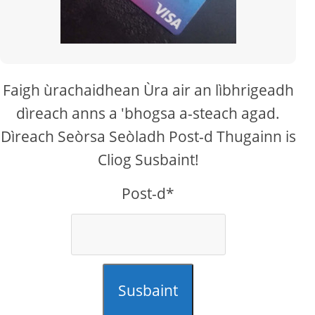
Faigh ùrachaidhean Ùra air an lìbhrigeadh
dìreach anns a 'bhogsa a-steach agad.
Dìreach Seòrsa Seòladh Post-d Thugainn is
Cliog Susbaint!
Post-d*
Susbaint