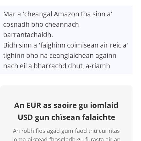
Mar a 'cheangal Amazon tha sinn a'
cosnadh bho cheannach
barrantachaidh.
Bidh sinn a 'faighinn coimisean air reic a'
tighinn bho na ceanglaichean againn
nach eil a bharrachd dhut, a-riamh
An EUR as saoire gu iomlaid
USD gun chìsean falaichte
An robh fios agad gum faod thu cunntas
ioma-airgead fhosgladh gu furasta air an