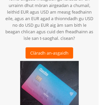
urrainn dhut mòran airgeadan a chumail,
leithid EUR agus USD am measg feadhainn
eile, agus an EUR agad a thionndadh gu USD
no do USD gu EUR aig àm sam bith le
beagan chlican agus cuid den fheadhainn as
ìsle san t-saoghal. cìsean?
Clàradh an-asgaidh