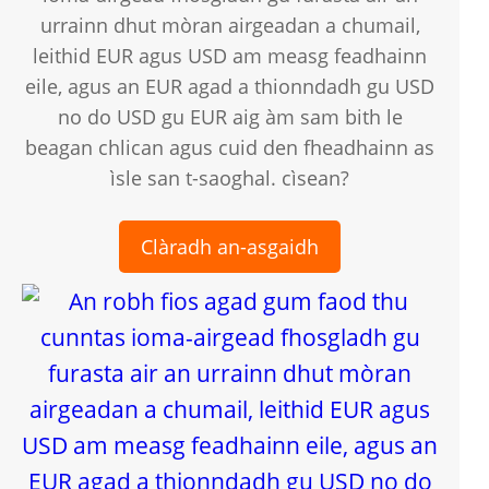
urrainn dhut mòran airgeadan a chumail,
leithid EUR agus USD am measg feadhainn
eile, agus an EUR agad a thionndadh gu USD
no do USD gu EUR aig àm sam bith le
beagan chlican agus cuid den fheadhainn as
ìsle san t-saoghal. cìsean?
Clàradh an-asgaidh