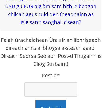
Faigh ùrachaidhean Ùra air an lìbhrigeadh
dìreach anns a 'bhogsa a-steach agad.
Dìreach Seòrsa Seòladh Post-d Thugainn is
Cliog Susbaint!
Post-d*