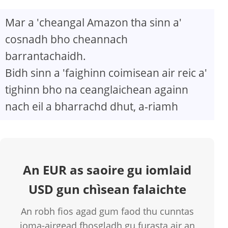
Mar a 'cheangal Amazon tha sinn a'
cosnadh bho cheannach
barrantachaidh.
Bidh sinn a 'faighinn coimisean air reic a'
tighinn bho na ceanglaichean againn
nach eil a bharrachd dhut, a-riamh
An EUR as saoire gu iomlaid
USD gun chìsean falaichte
An robh fios agad gum faod thu cunntas
ioma-airgead fhosgladh gu furasta air an