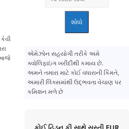
શોધો
કેવી
ારા
એમેઝોન સહયોગી તરીકે અમે
 આજે
ક્વોલિફાઇંગ ખરીદીથી કમાય છે.
અમને તમારા માટે કોઈ વધારાની કિંમતે,
અમારી લિંક્સમાંથી ઉદ્ભવતા વેચાણ પર
કમિશન મળે છે
કોઈ હિડન ફી સાથે સસ્તી EUR