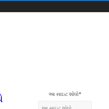
આ સાઇટ શોધો*
ે