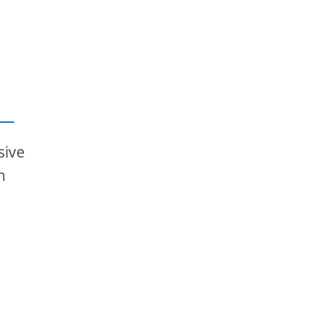
sive
n