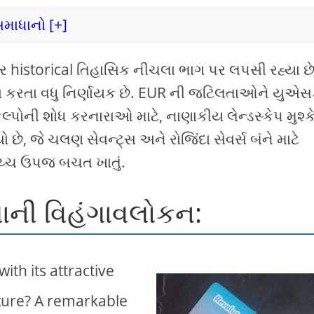
માધાનો [+]
 દર historical તિહાસિક નીચલા ભાગ પર લપસી રહ્યા છે
ેલા કરતા વધુ નિર્ણાયક છે. EUR ની જટિલતાઓને યુએસ
પોની શોધ કરનારાઓ માટે, નાણાકીય લેન્ડસ્કેપ મુશ્ક
ો છે, જે ચલણ સેવન્ટ્સ અને રોજિંદા સેવર્સ બંને માટે
ચ્ચ ઉપજ બચત ખાતું.
ાની વિહંગાવલોકન:
with its attractive
ture? A remarkable