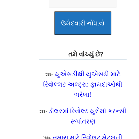
ઉમેદવારી નોંધાવો
તમે વાંચ્યું છે?
⋙
યુએસડીથી યુએસડી માટે
રિવોલ્લટ અલ્ટ્રા: ફાયદાઓથી
ભરેલા!
⋙
ડૉલરમાં રિવોલ્ટ યુરોમાં કરન્સી
રૂપાંતરણ
⋙
તમારા માટે રિવોલટ મેટલની