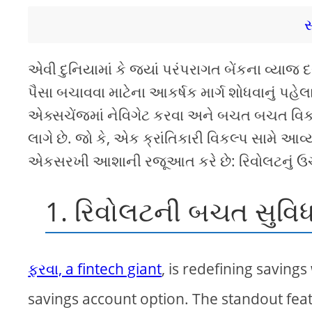
સ
એવી દુનિયામાં કે જ્યાં પરંપરાગત બેંકના વ્યાજ
પૈસા બચાવવા માટેના આકર્ષક માર્ગ શોધવાનું પહ
એક્સચેંજમાં નેવિગેટ કરવા અને બચત બચત વિકલ્
લાગે છે. જો કે, એક ક્રાંતિકારી વિકલ્પ સામે આવ્ય
એકસરખી આશાની રજૂઆત કરે છે: રિવોલટનું ઉ
1. રિવોલટની બચત સુવિધ
ફરવા, a fintech giant
, is redefining savings 
savings account option. The standout fea