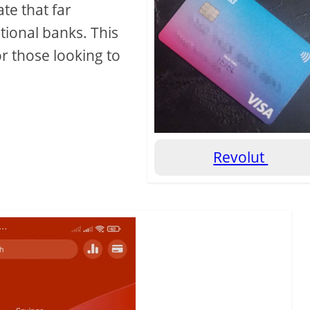
ate that far
itional banks. This
or those looking to
Revolut