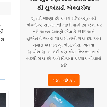
થી યુએસડી એક્સચેંજ
શું તમે જાણો છો કે તમે મલ્ટિચ્યુરન્સી
,
એકાઉન્ટ સરળતાથી ખોલી શકો છો જેના પર
ડી
તમે અન્ય ચલણો જેવા કે EUR અને
યુએસડી અન્ય લોકોમાં રાખી શકો છો, અને
ેલ
તમારા ક્લબને યુ.એસ.એસ. અથવા
યુ.એસ.યુ. માં કદી પણ થોડા ક્લિક્સ સાથે
બદલી શકો છો અને વિશ્વના કેટલાક નીચામાં
ફી?
મફત નોંધણી