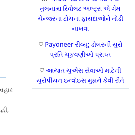
તુલનામાં રિવોલટ અલ્ટ્રા એ ગેમ
ચેન્જરના ટોચના ફાયદાઓને તોડી
નાખવા
♡
Payoneer રીવ્યૂ: ડોલરની યુરો
પ્રતિ ચૂકવણીઓ પ્રાપ્ત
♡
આયાત યુએસ સેવાઓ માટેની
યુરોપીયન ઇન્વોઇસ મુદ્દાને કેવી રીતે
યવહાર
હીં,