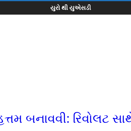
યુરો થી યુએસડી
ત્તમ બનાવવી: રિવોલટ સાથ