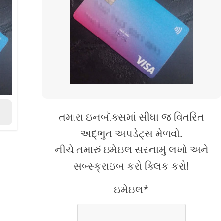
તમારા ઇનબૉક્સમાં સીધા જ વિતરિત
અદ્ભુત અપડેટ્સ મેળવો.
નીચે તમારું ઇમેઇલ સરનામું લખો અને
સબ્સ્ક્રાઇબ કરો ક્લિક કરો!
ઇમેઇલ*