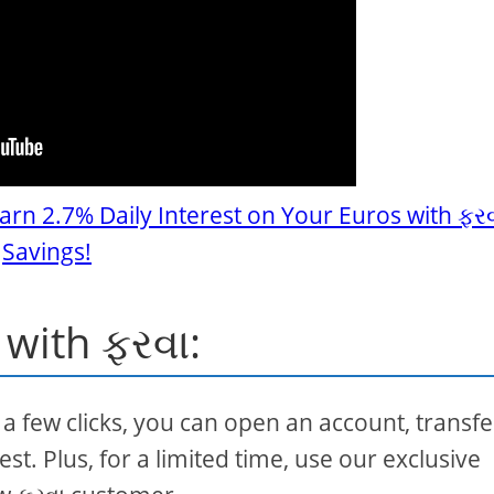
arn 2.7% Daily Interest on Your Euros with ફર
Savings!
 with ફરવા:
h a few clicks, you can open an account, transfe
st. Plus, for a limited time, use our exclusive