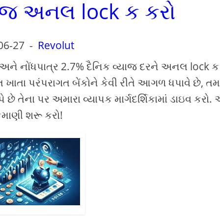
યાજ અનલ lock ક કરો
06-27
-
Revolut
ી અને નોંધપાત્ર 2.7% દૈનિક વ્યાજ દરને અનલ lock ક 
 ખાતા પરંપરાગત બેંકોને કેવી રીતે આગળ ધપાવે છે, તમ
છે તેના પર અમારા વ્યાપક માર્ગદર્શિકામાં ડાઇવ કરો.
કમાણી શરૂ કરો!