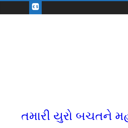
તમારી યુરો બચતને મહ