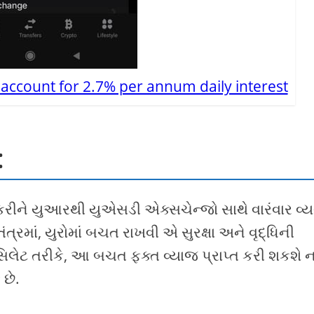
account for 2.7% per annum daily interest
:
રીને યુઆરથી યુએસડી એક્સચેન્જો સાથે વારંવાર વ્
્રમાં, યુરોમાં બચત રાખવી એ સુરક્ષા અને વૃદ્ધિની
સિલેટ તરીકે, આ બચત ફક્ત વ્યાજ પ્રાપ્ત કરી શકશે ન
છે.