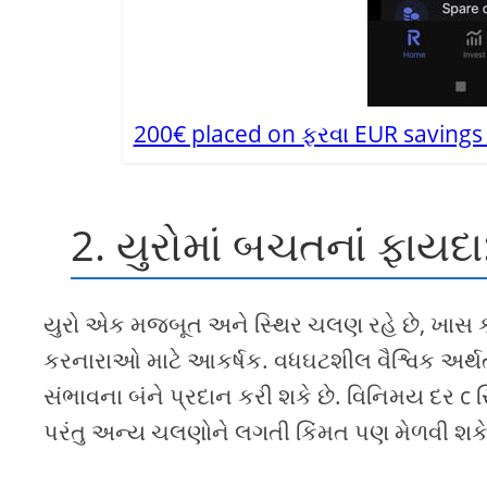
200€ placed on ફરવા EUR savings 
2. યુરોમાં બચતનાં ફાયદા
યુરો એક મજબૂત અને સ્થિર ચલણ રહે છે, ખાસ ક
કરનારાઓ માટે આકર્ષક. વધઘટશીલ વૈશ્વિક અર્થતંત
સંભાવના બંને પ્રદાન કરી શકે છે. વિનિમય દર c 
પરંતુ અન્ય ચલણોને લગતી કિંમત પણ મેળવી શકે 