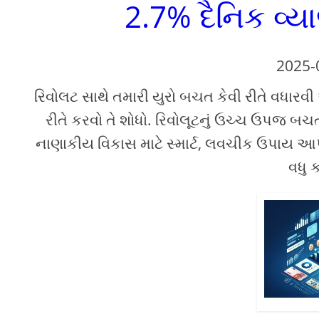
2.7% દૈનિક વ્
2025-
રિવોલટ સાથે તમારી યુરો બચત કેવી રીતે વધારવ
રીતે કરવો તે શોધો. રિવોલૂટનું ઉચ્ચ ઉપજ બચત
નાણાકીય વિકાસ માટે સ્માર્ટ, લવચીક ઉપાય આપે 
વધુ 