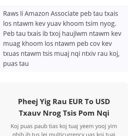
Raws li Amazon Associate peb tau txais
los ntawm kev yuav khoom tsim nyog.
Peb tau txais ib txoj haujlwm ntawm kev
muag khoom los ntawm peb cov kev
txuas ntawm tsis muaj nqi ntxiv rau koj,
puas tau
Pheej Yig Rau EUR To USD
Txauv Nrog Tsis Pom Nqi
Koj puas paub tias koj tuaj yeem yooj yim
qhib ib tus lej multicurrency uas koj tuaj