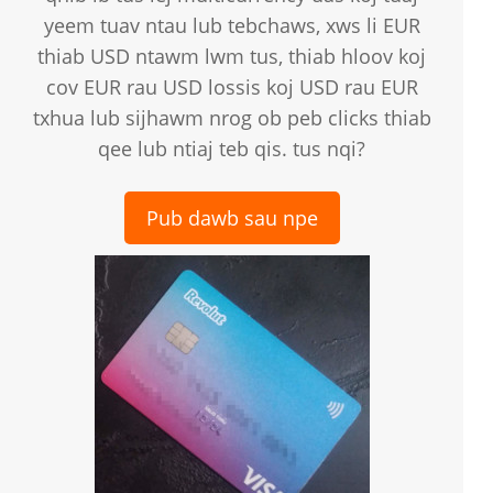
yeem tuav ntau lub tebchaws, xws li EUR
thiab USD ntawm lwm tus, thiab hloov koj
cov EUR rau USD lossis koj USD rau EUR
txhua lub sijhawm nrog ob peb clicks thiab
qee lub ntiaj teb qis. tus nqi?
Pub dawb sau npe