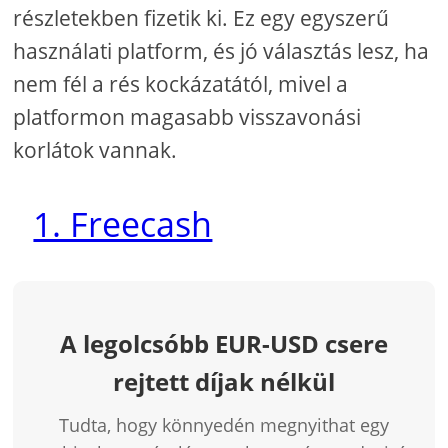
részletekben fizetik ki. Ez egy egyszerű
használati platform, és jó választás lesz, ha
nem fél a rés kockázatától, mivel a
platformon magasabb visszavonási
korlátok vannak.
1. Freecash
A legolcsóbb EUR-USD csere
rejtett díjak nélkül
Tudta, hogy könnyedén megnyithat egy