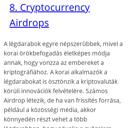
8. Cryptocurrency
Airdrops
A légdarabok egyre népszerűbbek, mivel a
korai örökbefogadás életképes módja
annak, hogy vonzza az embereket a
kriptográfiához. A korai alkalmazók a
légdarabokat is ösztönzik a kriptovaluták
körüli innovációk felvételére. Számos
Airdrop létezik, de ha van frissítés forrása,
például a közösségi média, akkor
könnyedén részt vehet a több