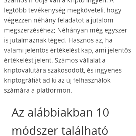
Számos módja van a kripto ingyen. A
legtöbb tevékenység megköveteli, hogy
végezzen néhány feladatot a jutalom
megszerzéséhez; Néhányan még egyszer
is jutalmaznak téged. Hasznos az, ha
valami jelentős értékelést kap, ami jelentős
értékelést jelent. Számos vállalat a
kriptovalutára szakosodott, és ingyenes
kriptográfiát ad ki az új felhasználók
számára a platformon.
Az alábbiakban 10
módszer található