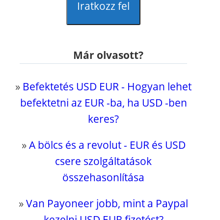
Iratkozz fel
Már olvasott?
»
Befektetés USD EUR - Hogyan lehet
befektetni az EUR -ba, ha USD -ben
keres?
»
A bölcs és a revolut - EUR és USD
csere szolgáltatások
összehasonlítása
»
Van Payoneer jobb, mint a Paypal
kezelni USD EUR fizetést?