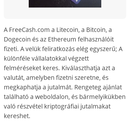
A FreeCash.com a Litecoin, a Bitcoin, a
Dogecoin és az Ethereum felhasználóit
fizeti. A velük feliratkozás elég egyszerű; A
különféle vállalatokkal végzett
felméréseket keres. Kiválaszthatja azt a
valutát, amelyben fizetni szeretne, és
megkaphatja a jutalmát. Rengeteg ajánlat
található a weboldalon, és bármelyikükben
való részvétel kriptográfiai jutalmakat
kereshet.