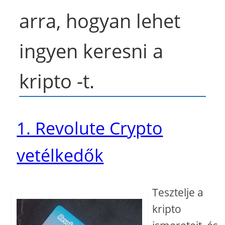
arra, hogyan lehet
ingyen keresni a
kripto -t.
1. Revolute Crypto
vetélkedők
Tesztelje a
kripto