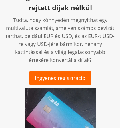
rejtett díjak nélkül
Tudta, hogy könnyedén megnyithat egy
multivaluta számlát, amelyen számos devizát
tarthat, például EUR és USD, és az EUR-t USD-
re vagy USD-jére bármikor, néhány
kattintással és a világ legalacsonyabb
értékére konvertálja díjak?
Ingyenes regisztráció