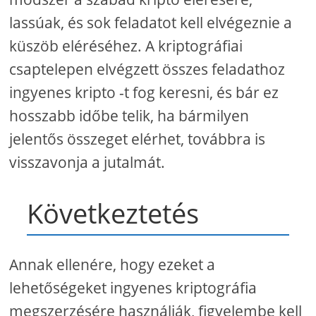
lassúak, és sok feladatot kell elvégeznie a
küszöb eléréséhez. A kriptográfiai
csaptelepen elvégzett összes feladathoz
ingyenes kripto -t fog keresni, és bár ez
hosszabb időbe telik, ha bármilyen
jelentős összeget elérhet, továbbra is
visszavonja a jutalmát.
Következtetés
Annak ellenére, hogy ezeket a
lehetőségeket ingyenes kriptográfia
megszerzésére használják, figyelembe kell