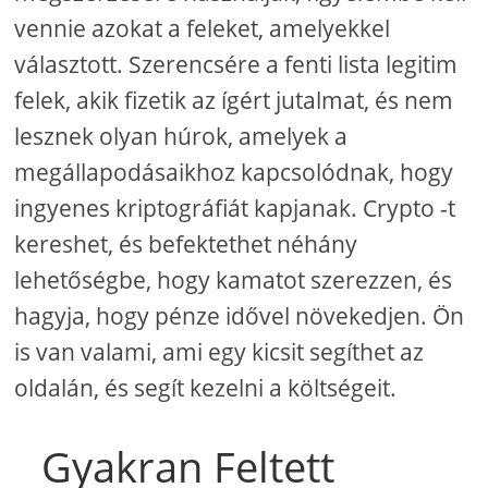
vennie azokat a feleket, amelyekkel
választott. Szerencsére a fenti lista legitim
felek, akik fizetik az ígért jutalmat, és nem
lesznek olyan húrok, amelyek a
megállapodásaikhoz kapcsolódnak, hogy
ingyenes kriptográfiát kapjanak. Crypto -t
kereshet, és befektethet néhány
lehetőségbe, hogy kamatot szerezzen, és
hagyja, hogy pénze idővel növekedjen. Ön
is van valami, ami egy kicsit segíthet az
oldalán, és segít kezelni a költségeit.
Gyakran Feltett