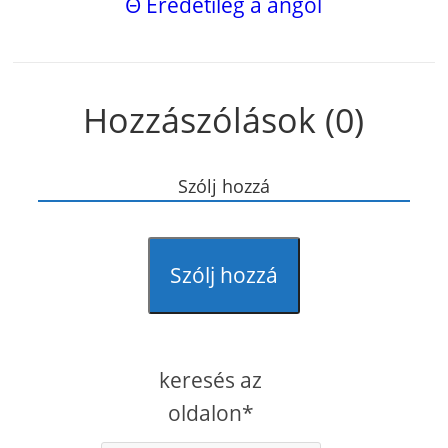
Θ Eredetileg a angol
Hozzászólások (0)
Szólj hozzá
Szólj hozzá
keresés az
oldalon*