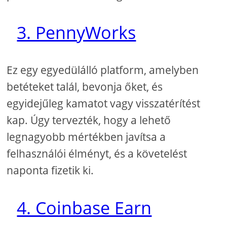
3. PennyWorks
Ez egy egyedülálló platform, amelyben
betéteket talál, bevonja őket, és
egyidejűleg kamatot vagy visszatérítést
kap. Úgy tervezték, hogy a lehető
legnagyobb mértékben javítsa a
felhasználói élményt, és a követelést
naponta fizetik ki.
4. Coinbase Earn