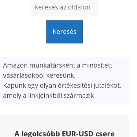
Keresés
Amazon munkatársként a minősített
vásárlásokból keresünk.
Kapunk egy olyan értékesítési jutalékot,
amely a linkjeinkből származik
A legolcsóbb EUR-USD csere