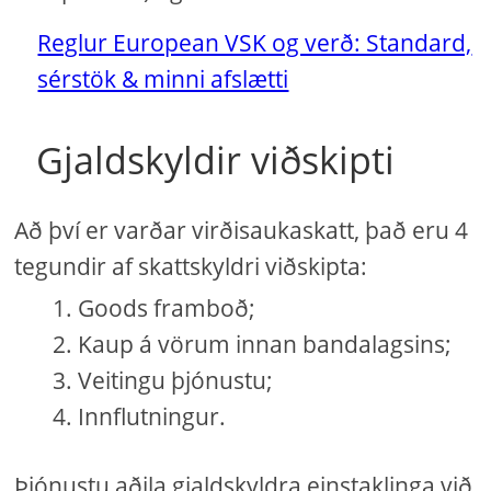
Reglur European VSK og verð: Standard,
sérstök & minni afslætti
Gjaldskyldir viðskipti
Að því er varðar virðisaukaskatt, það eru 4
tegundir af skattskyldri viðskipta:
Goods framboð;
Kaup á vörum innan bandalagsins;
Veitingu þjónustu;
Innflutningur.
Þjónustu aðila gjaldskyldra einstaklinga við