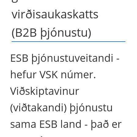
virðisaukaskatts
(B2B þjónustu)
ESB þjónustuveitandi -
hefur VSK númer.
Viðskiptavinur
(viðtakandi) þjónustu
sama ESB land - það er