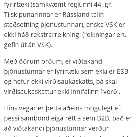
fyrirtæki (samkvæmt reglunni 44. gr.
Tilskipunarinnar er Rússland talin
staðsetning þjónustunnar), enska VSK er
ekki háð rekstrarreikningi (reikningar eru
gefin út án VSK).
Með öðrum orðum, ef viðtakandi
þjónustunnar er fyrirtæki sem ekki er ESB
og hefur ekki virðisaukaskatts, þá skal
virðisaukaskattur ekki innifalinn í verði.
Hins vegar er þetta aðeins mögulegt ef
þessi sambönd eiga rétt á sem B2B, það er
að viðtakandi þjónustunnar verður