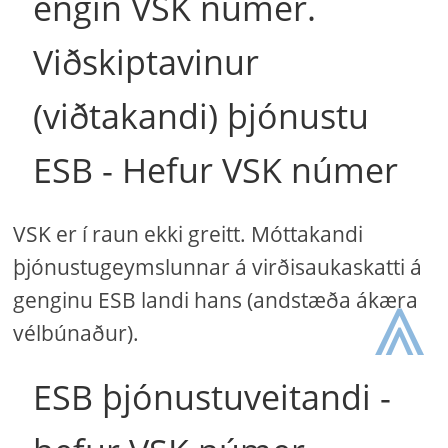
engin VSK númer.
Viðskiptavinur
(viðtakandi) þjónustu
ESB - Hefur VSK númer
VSK er í raun ekki greitt. Móttakandi
þjónustugeymslunnar á virðisaukaskatti á
⩓
genginu ESB landi hans (andstæða ákæra
vélbúnaður).
ESB þjónustuveitandi -