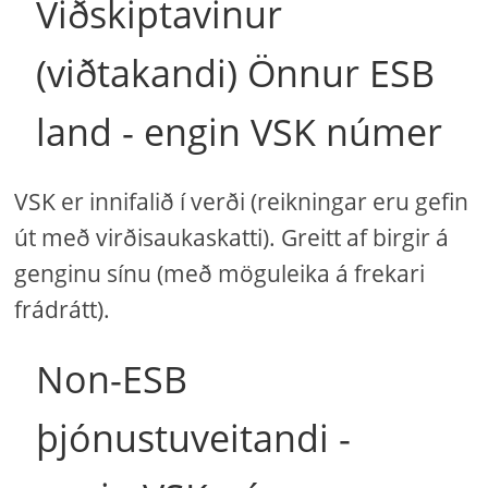
Viðskiptavinur
(viðtakandi) Önnur ESB
land - engin VSK númer
VSK er innifalið í verði (reikningar eru gefin
út með virðisaukaskatti). Greitt af birgir á
genginu sínu (með möguleika á frekari
frádrátt).
Non-ESB
þjónustuveitandi -