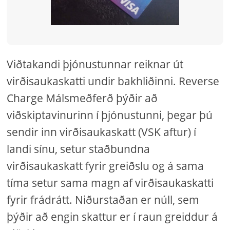
Viðtakandi þjónustunnar reiknar út
virðisaukaskatti undir bakhliðinni. Reverse
Charge Málsmeðferð þýðir að
viðskiptavinurinn í þjónustunni, þegar þú
sendir inn virðisaukaskatt (VSK aftur) í
landi sínu, setur staðbundna
virðisaukaskatt fyrir greiðslu og á sama
tíma setur sama magn af virðisaukaskatti
fyrir frádrátt. Niðurstaðan er núll, sem
þýðir að engin skattur er í raun greiddur á