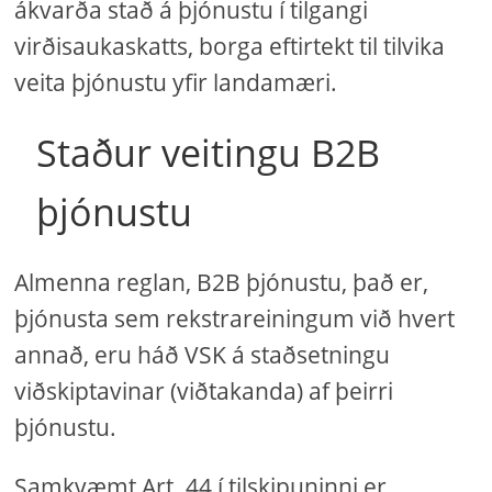
ákvarða stað á þjónustu í tilgangi
virðisaukaskatts, borga eftirtekt til tilvika
veita þjónustu yfir landamæri.
Staður veitingu B2B
þjónustu
Almenna reglan, B2B þjónustu, það er,
þjónusta sem rekstrareiningum við hvert
annað, eru háð VSK á staðsetningu
viðskiptavinar (viðtakanda) af þeirri
þjónustu.
Samkvæmt Art. 44 í tilskipuninni er