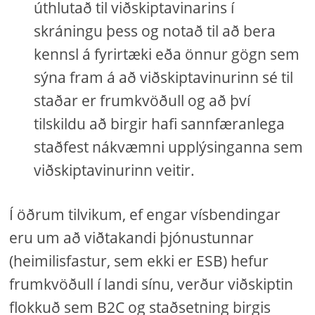
úthlutað til viðskiptavinarins í
skráningu þess og notað til að bera
kennsl á fyrirtæki eða önnur gögn sem
sýna fram á að viðskiptavinurinn sé til
staðar er frumkvöðull og að því
tilskildu að birgir hafi sannfæranlega
staðfest nákvæmni upplýsinganna sem
viðskiptavinurinn veitir.
Í öðrum tilvikum, ef engar vísbendingar
eru um að viðtakandi þjónustunnar
(heimilisfastur, sem ekki er ESB) hefur
frumkvöðull í landi sínu, verður viðskiptin
flokkuð sem B2C og staðsetning birgis