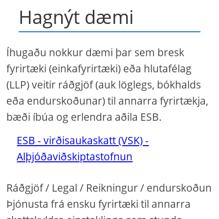
Hagnýt dæmi
Íhugaðu nokkur dæmi þar sem bresk
fyrirtæki (einkafyrirtæki) eða hlutafélag
(LLP) veitir ráðgjöf (auk löglegs, bókhalds
eða endurskoðunar) til annarra fyrirtækja,
bæði íbúa og erlendra aðila ESB.
ESB - virðisaukaskatt (VSK) -
Alþjóðaviðskiptastofnun
Ráðgjöf / Legal / Reikningur / endurskoðun
Þjónusta frá ensku fyrirtæki til annarra