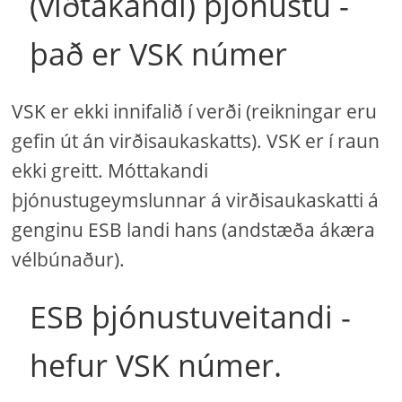
(viðtakandi) þjónustu -
það er VSK númer
VSK er ekki innifalið í verði (reikningar eru
gefin út án virðisaukaskatts). VSK er í raun
ekki greitt. Móttakandi
þjónustugeymslunnar á virðisaukaskatti á
genginu ESB landi hans (andstæða ákæra
vélbúnaður).
ESB þjónustuveitandi -
hefur VSK númer.