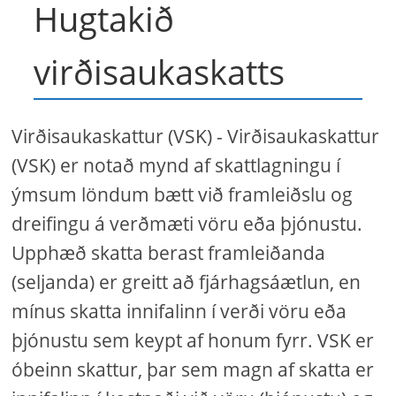
Hugtakið
virðisaukaskatts
Virðisaukaskattur (VSK) - Virðisaukaskattur
(VSK) er notað mynd af skattlagningu í
ýmsum löndum bætt við framleiðslu og
dreifingu á verðmæti vöru eða þjónustu.
Upphæð skatta berast framleiðanda
(seljanda) er greitt að fjárhagsáætlun, en
mínus skatta innifalinn í verði vöru eða
þjónustu sem keypt af honum fyrr. VSK er
óbeinn skattur, þar sem magn af skatta er