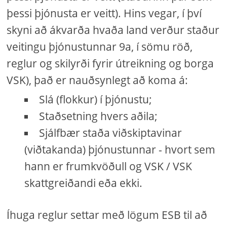
þessi þjónusta er veitt). Hins vegar, í því
skyni að ákvarða hvaða land verður staður
veitingu þjónustunnar 9a, í sömu röð,
reglur og skilyrði fyrir útreikning og borga
VSK), það er nauðsynlegt að koma á:
Slá (flokkur) í þjónustu;
Staðsetning hvers aðila;
Sjálfbær staða viðskiptavinar
(viðtakanda) þjónustunnar - hvort sem
hann er frumkvöðull og VSK / VSK
skattgreiðandi eða ekki.
Íhuga reglur settar með lögum ESB til að