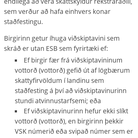
endilega að vera skattskyldur rekstraraðili,
sem verður að hafa einhvers konar
staðfestingu.
Birgirinn getur íhuga viðskiptavini sem
skráð er utan ESB sem fyrirtæki ef:
Ef birgir fær frá viðskiptavininum
vottorð (vottorð) gefið út af lögbærum
skattyfirvöldum í landinu sem
staðfesting á því að viðskiptavinurinn
stundi atvinnustarfsemi; eða
Ef viðskiptavinurinn hefur ekki slíkt
vottorð (vottorð), en birgirinn þekkir
VSK númerið eða svipað númer sem er