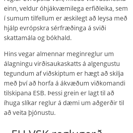
einn, veldur óhjákvæmilega erfiðleika, sem
í sumum tilfellum er æskilegt að leysa með
hjálp evrópskra sérfræðinga á sviði
skattamála og bókhald.
Hins vegar almennar meginreglur um
álagningu virðisaukaskatts á algengustu
tegundum af viðskiptum er hægt að skilja
með því að horfa á ákvæðum viðkomandi
tilskipana ESB. Þessi grein er lagt til að
íhuga slíkar reglur á dæmi um aðgerðir til
að veita þjónustu.