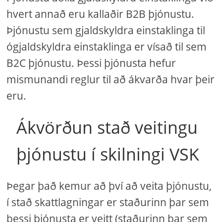
hvert annað eru kallaðir B2B þjónustu.
Þjónustu sem gjaldskyldra einstaklinga til
ógjaldskyldra einstaklinga er vísað til sem
B2C þjónustu. Þessi þjónusta hefur
mismunandi reglur til að ákvarða hvar þeir
eru.
Ákvörðun stað veitingu
þjónustu í skilningi VSK
Þegar það kemur að því að veita þjónustu,
í stað skattlagningar er staðurinn þar sem
þessi þjónusta er veitt (staðurinn þar sem