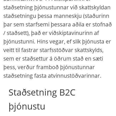
staðsetning þjónustunnar við skattskyldan
staðsetningu þessa manneskju (staðurinn
þar sem starfsemi þessara aðila er stofnað
/ staðsett), það er viðskiptavinurinn af
þjónustunni. Hins vegar, ef slík þjónusta er
veitt til fastrar starfsstöðvar skattskylds,
sem er staðsettur á öðrum stað en sæti
þess, verður framboð þjónustunnar
staðsetning fasta atvinnustöðvarinnar.
Staðsetning B2C
þjónustu