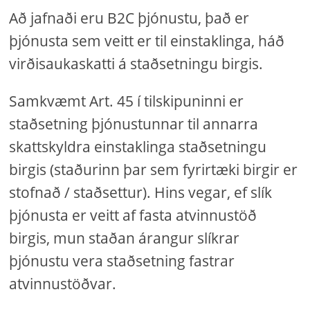
Að jafnaði eru B2C þjónustu, það er
þjónusta sem veitt er til einstaklinga, háð
virðisaukaskatti á staðsetningu birgis.
Samkvæmt Art. 45 í tilskipuninni er
staðsetning þjónustunnar til annarra
skattskyldra einstaklinga staðsetningu
birgis (staðurinn þar sem fyrirtæki birgir er
stofnað / staðsettur). Hins vegar, ef slík
þjónusta er veitt af fasta atvinnustöð
birgis, mun staðan árangur slíkrar
þjónustu vera staðsetning fastrar
atvinnustöðvar.