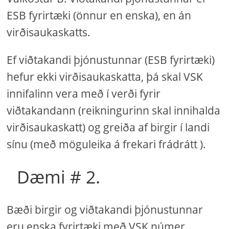
ESB fyrirtæki (önnur en enska), en án
virðisaukaskatts.
Ef viðtakandi þjónustunnar (ESB fyrirtæki)
hefur ekki virðisaukaskatta, þá skal VSK
innifalinn vera með í verði fyrir
viðtakandann (reikningurinn skal innihalda
virðisaukaskatt) og greiða af birgir í landi
sínu (með möguleika á frekari frádrátt ).
Dæmi # 2.
Bæði birgir og viðtakandi þjónustunnar
eru enska fyrirtæki með VSK númer.