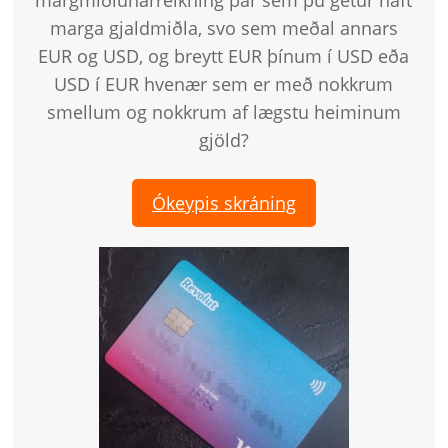
margmiðlunarreikning þar sem þú getur haft
marga gjaldmiðla, svo sem meðal annars
EUR og USD, og ​​breytt EUR þínum í USD eða
USD í EUR hvenær sem er með nokkrum
smellum og nokkrum af lægstu heiminum
gjöld?
Ókeypis skráning