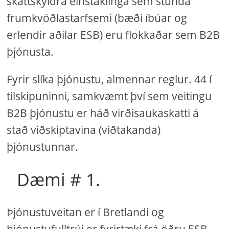
skattskyldra einstaklinga sem stunda
frumkvöðlastarfsemi (bæði íbúar og
erlendir aðilar ESB) eru flokkaðar sem B2B
þjónusta.
Fyrir slíka þjónustu, almennar reglur. 44 í
tilskipuninni, samkvæmt því sem veitingu
B2B þjónustu er háð virðisaukaskatti á
stað viðskiptavina (viðtakanda)
þjónustunnar.
Dæmi # 1.
Þjónustuveitan er í Bretlandi og