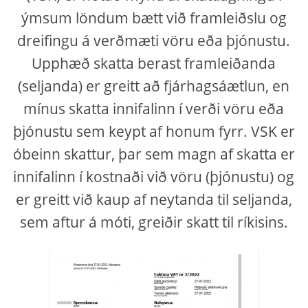
ýmsum löndum bætt við framleiðslu og
dreifingu á verðmæti vöru eða þjónustu.
Upphæð skatta berast framleiðanda
(seljanda) er greitt að fjárhagsáætlun, en
mínus skatta innifalinn í verði vöru eða
þjónustu sem keypt af honum fyrr. VSK er
óbeinn skattur, þar sem magn af skatta er
innifalinn í kostnaði við vöru (þjónustu) og
er greitt við kaup af neytanda til seljanda,
sem aftur á móti, greiðir skatt til ríkisins.