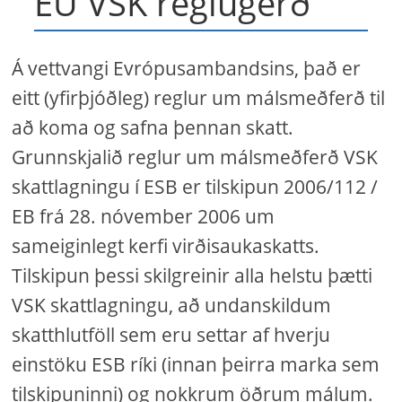
EU VSK reglugerð
Á vettvangi Evrópusambandsins, það er
eitt (yfirþjóðleg) reglur um málsmeðferð til
að koma og safna þennan skatt.
Grunnskjalið reglur um málsmeðferð VSK
skattlagningu í ESB er tilskipun 2006/112 /
EB frá 28. nóvember 2006 um
sameiginlegt kerfi virðisaukaskatts.
Tilskipun þessi skilgreinir alla helstu þætti
VSK skattlagningu, að undanskildum
skatthlutföll sem eru settar af hverju
einstöku ESB ríki (innan þeirra marka sem
tilskipuninni) og nokkrum öðrum málum.