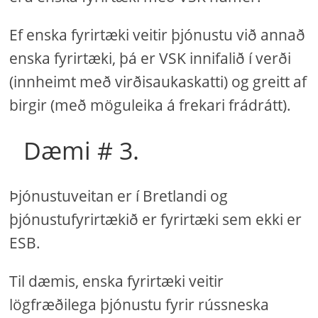
Ef enska fyrirtæki veitir þjónustu við annað
enska fyrirtæki, þá er VSK innifalið í verði
(innheimt með virðisaukaskatti) og greitt af
birgir (með möguleika á frekari frádrátt).
Dæmi # 3.
Þjónustuveitan er í Bretlandi og
þjónustufyrirtækið er fyrirtæki sem ekki er
ESB.
Til dæmis, enska fyrirtæki veitir
lögfræðilega þjónustu fyrir rússneska