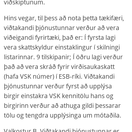
viðskiptunum.
Hins vegar, til þess að nota þetta tækifæri,
viðtakandi þjónustunnar verður að vera
viðeigandi fyrirtæki, það er: Í fyrsta lagi
vera skattskyldur einstaklingur í skilningi
listarinnar. 9 tilskipanir; Í öðru lagi verður
það að vera skráð fyrir virðisaukaskatt
(hafa VSK númer) í ESB-ríki. Viðtakandi
þjónustunnar verður fyrst að upplýsa
birgir einstakra VSK kennitölu hans og
birgirinn verður að athuga gildi þessarar
tölu og tengdra upplýsinga um mótaðila.
Valkostur B. Viðtakandi þjónustunnar er