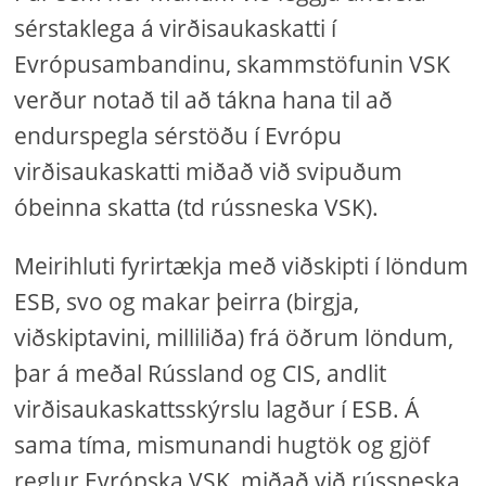
sérstaklega á virðisaukaskatti í
Evrópusambandinu, skammstöfunin VSK
verður notað til að tákna hana til að
endurspegla sérstöðu í Evrópu
virðisaukaskatti miðað við svipuðum
óbeinna skatta (td rússneska VSK).
Meirihluti fyrirtækja með viðskipti í löndum
ESB, svo og makar þeirra (birgja,
viðskiptavini, milliliða) frá öðrum löndum,
þar á meðal Rússland og CIS, andlit
virðisaukaskattsskýrslu lagður í ESB. Á
sama tíma, mismunandi hugtök og gjöf
reglur Evrópska VSK, miðað við rússneska