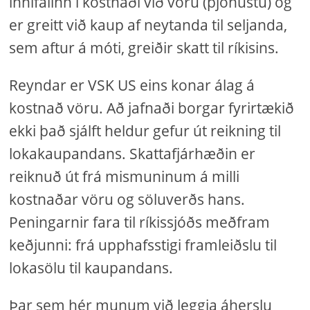
innifalinn í kostnaði við vöru (þjónustu) og
er greitt við kaup af neytanda til seljanda,
sem aftur á móti, greiðir skatt til ríkisins.
Reyndar er VSK US eins konar álag á
kostnað vöru. Að jafnaði borgar fyrirtækið
ekki það sjálft heldur gefur út reikning til
lokakaupandans. Skattafjárhæðin er
reiknuð út frá mismuninum á milli
kostnaðar vöru og söluverðs hans.
Peningarnir fara til ríkissjóðs meðfram
keðjunni: frá upphafsstigi framleiðslu til
lokasölu til kaupandans.
Þar sem hér munum við leggja áherslu