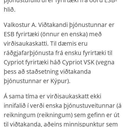
þjónustufulltrúi er fyrirtæki frá öðru ESB-
hlið.
Valkostur A. Viðtakandi þjónustunnar er
ESB fyrirtæki (önnur en enska) með
virðisaukaskatti. Til dæmis eru
ráðgjafarþjónusta frá ensku fyrirtæki til
Cypriot fyrirtæki háð Cypriot VSK (vegna
þess að staðsetning viðtakanda
þjónustunnar er Kýpur).
Á sama tíma er virðisaukaskatt ekki
innifalið í verði enska þjónustuveitunnar (á
reikningum (reikningum) sem gefinn er út
til viðtakanda, aðeins minnispunktur sem