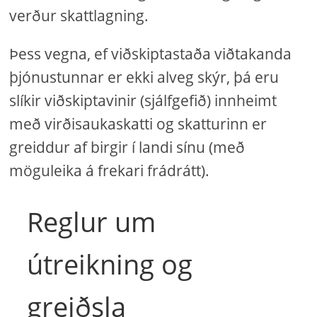
verður skattlagning.
Þess vegna, ef viðskiptastaða viðtakanda
þjónustunnar er ekki alveg skýr, þá eru
slíkir viðskiptavinir (sjálfgefið) innheimt
með virðisaukaskatti og skatturinn er
greiddur af birgir í landi sínu (með
möguleika á frekari frádrátt).
Reglur um
útreikning og
greiðsla