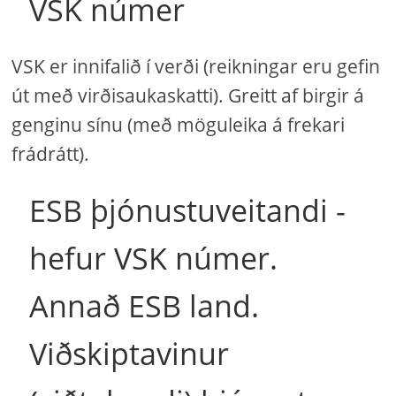
VSK númer
VSK er innifalið í verði (reikningar eru gefin
út með virðisaukaskatti). Greitt af birgir á
genginu sínu (með möguleika á frekari
frádrátt).
ESB þjónustuveitandi -
hefur VSK númer.
Annað ESB land.
Viðskiptavinur