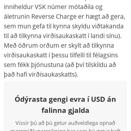
inniheldur VSK númer mótaðila og
áletrunin Reverse Charge er hægt að gera,
sem mun gefa til kynna skyldu viðtakanda
til að tilkynna virðisaukaskatt í landi sínu).
Með öðrum orðum er skylt að tilkynna
virðisaukaskatt í þessu tilfelli til félagsins
sem fékk þjónustuna (að því tilskildu að
það hafi virðisaukaskatts).
Ódýrasta gengi evra í USD án
falinna gjalda
Vissir þú að þú getur auðveldlega opnað