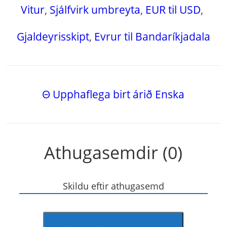
Vitur
,
Sjálfvirk umbreyta
,
EUR til USD
,
Gjaldeyrisskipt
,
Evrur til Bandaríkjadala
Θ Upphaflega birt árið Enska
Athugasemdir (0)
Skildu eftir athugasemd