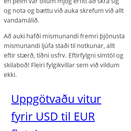
en þeim var öllum mjög erfitt að skrá sig
og nota og bættu við auka skrefum við allt
vandamálið.
Að auki hafði mismunandi fremri þjónusta
mismunandi ljúfa staði til notkunar, allt
eftir stærð, tíðni osfrv. Eftirfylgni símtöl og
skilaboð! Fleiri fylgikvillar sem við vildum
ekki.
Uppgötvaðu vitur
fyrir USD til EUR