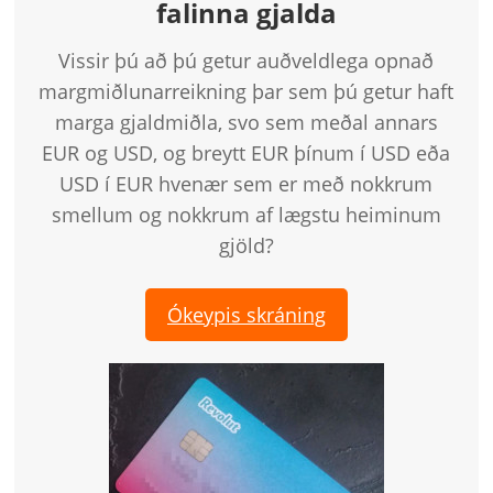
falinna gjalda
Vissir þú að þú getur auðveldlega opnað
margmiðlunarreikning þar sem þú getur haft
marga gjaldmiðla, svo sem meðal annars
EUR og USD, og ​​breytt EUR þínum í USD eða
USD í EUR hvenær sem er með nokkrum
smellum og nokkrum af lægstu heiminum
gjöld?
Ókeypis skráning