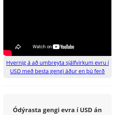
Hvernig á að umbreyta sjálfvirkum evru í
USD með besta gengi áður en þú ferð
Ódýrasta gengi evra í USD án