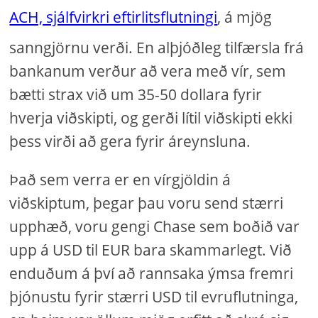
ACH, sjálfvirkri eftirlitsflutningi
, á mjög
sanngjörnu verði. En alþjóðleg tilfærsla frá
bankanum verður að vera með vír, sem
bætti strax við um 35-50 dollara fyrir
hverja viðskipti, og gerði lítil viðskipti ekki
þess virði að gera fyrir áreynsluna.
Það sem verra er en vírgjöldin á
viðskiptum, þegar þau voru send stærri
upphæð, voru gengi Chase sem boðið var
upp á USD til EUR bara skammarlegt. Við
enduðum á því að rannsaka ýmsa fremri
þjónustu fyrir stærri USD til evruflutninga,