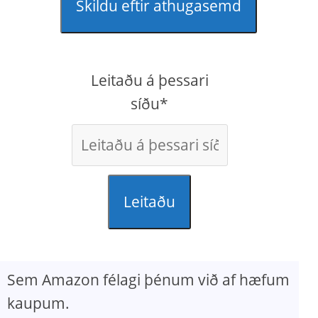
Skildu eftir athugasemd
Leitaðu á þessari
síðu*
Leitaðu
Sem Amazon félagi þénum við af hæfum
kaupum.