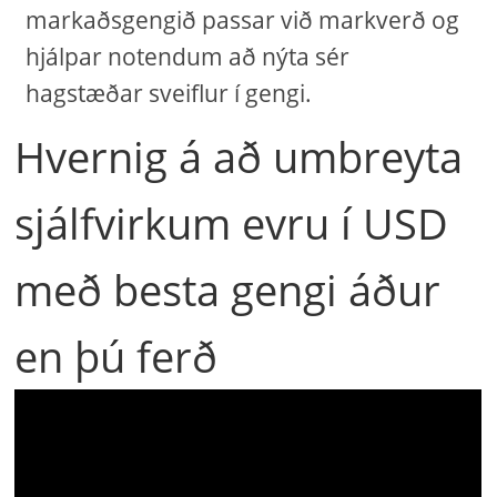
markaðsgengið passar við markverð og
hjálpar notendum að nýta sér
hagstæðar sveiflur í gengi.
Hvernig á að umbreyta
sjálfvirkum evru í USD
með besta gengi áður
en þú ferð