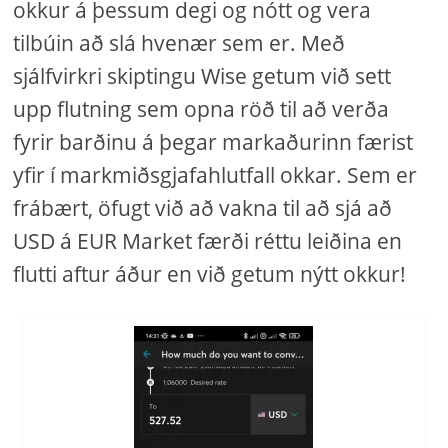
okkur á þessum degi og nótt og vera
tilbúin að slá hvenær sem er. Með
sjálfvirkri skiptingu Wise getum við sett
upp flutning sem opna röð til að verða
fyrir barðinu á þegar markaðurinn færist
yfir í markmiðsgjafahlutfall okkar. Sem er
frábært, öfugt við að vakna til að sjá að
USD á EUR Market færði réttu leiðina en
flutti aftur áður en við getum nýtt okkur!