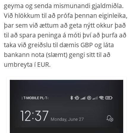
geyma og senda mismunandi gjaldmiðla.
Við hlökkum til að prófa þennan eiginleika,
þar sem við ættum að geta nýtt okkur það
til að spara peninga á móti því að þurfa að
taka við greiðslu til dæmis GBP og láta
bankann nota (slæmt) gengi sitt til að
umbreyta í EUR.