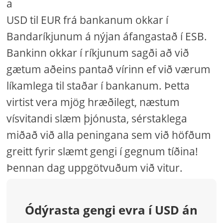
a
USD til EUR frá bankanum okkar í
Bandaríkjunum á nýjan áfangastað í ESB.
Bankinn okkar í ríkjunum sagði að við
gætum aðeins pantað vírinn ef við værum
líkamlega til staðar í bankanum. Þetta
virtist vera mjög hræðilegt, næstum
vísvitandi slæm þjónusta, sérstaklega
miðað við alla peningana sem við höfðum
greitt fyrir slæmt gengi í gegnum tíðina!
Þennan dag uppgötvuðum við vitur.
Ódýrasta gengi evra í USD án