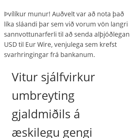
Þvílíkur munur! Auðvelt var að nota það
líka sláandi þar sem við vorum vön langri
sannvottunarferli til að senda alþjóðlegan
USD til Eur Wire, venjulega sem krefst
svarhringingar frá bankanum.
Vitur sjálfvirkur
umbreyting
gjaldmiðils á
æskilegu gengi