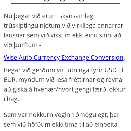
Nú þegar við erum skynsamleg
trúskiptingu njótum við virkilega annarrar
lausnar sem við vissum ekki einu sinni að
við þurftum -
Wise Auto Currency Exchange Conversion
.
Þegar við gerðum vírflutninga fyrir USD til
EUR, myndum við lesa fréttirnar og reyna
að giska á hvenær/hvort gengi færði okkur
í hag.
Sem var nokkurn veginn ómögulegt, þar
sem við höfðum ekki tíma til að einbeita