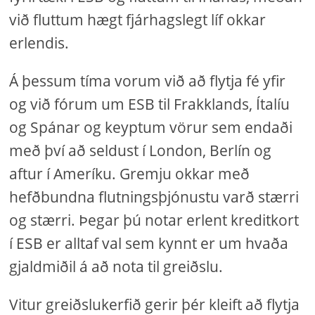
við fluttum hægt fjárhagslegt líf okkar
erlendis.
Á þessum tíma vorum við að flytja fé yfir
og við fórum um ESB til Frakklands, Ítalíu
og Spánar og keyptum vörur sem endaði
með því að seldust í London, Berlín og
aftur í Ameríku. Gremju okkar með
hefðbundna flutningsþjónustu varð stærri
og stærri. Þegar þú notar erlent kreditkort
í ESB er alltaf val sem kynnt er um hvaða
gjaldmiðil á að nota til greiðslu.
Vitur greiðslukerfið gerir þér kleift að flytja