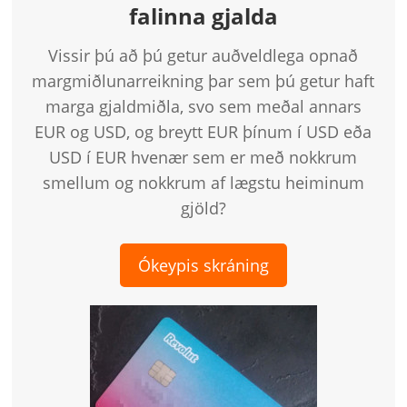
falinna gjalda
Vissir þú að þú getur auðveldlega opnað
margmiðlunarreikning þar sem þú getur haft
marga gjaldmiðla, svo sem meðal annars
EUR og USD, og ​​breytt EUR þínum í USD eða
USD í EUR hvenær sem er með nokkrum
smellum og nokkrum af lægstu heiminum
gjöld?
Ókeypis skráning