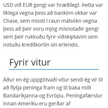
USD við EUR gengi var hræðilegt. Þetta var
líklega vegna þess að bankinn okkar var
Chase, sem missti í raun málsókn vegna
þess að þeir voru mjög misnotaðir gengi
sem þeir rukkuðu fyrir viðskiptavini sem
notuðu kreditkortin sín erlendis.
Fyrir vitur
Áður en ég uppgötvaði vitur sendi ég vír til
að flytja peninga fram og til baka milli
Bandaríkjanna og Evrópu. Peningafærslur
innan Ameríku eru gerðar af