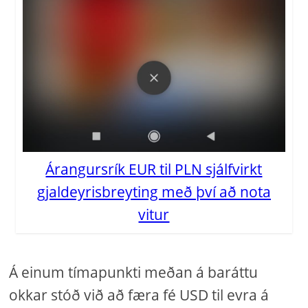
Árangursrík EUR til PLN sjálfvirkt
gjaldeyrisbreyting með því að nota
vitur
Á einum tímapunkti meðan á baráttu
okkar stóð við að færa fé USD til evra á