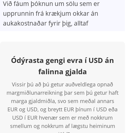
Við fáum þóknun um sölu sem er
upprunnin frá krækjum okkar án
aukakostnaðar fyrir þig, alltaf
Ódýrasta gengi evra í USD án
falinna gjalda
Vissir þú að þú getur auðveldlega opnað
margmiðlunarreikning þar sem þú getur haft
marga gjaldmiðla, svo sem meðal annars
EUR og USD, og ​​breytt EUR þínum í USD eða
USD í EUR hvenær sem er með nokkrum
smellum og nokkrum af lægstu heiminum