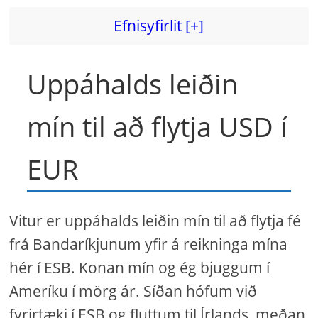
Efnisyfirlit [+]
Uppáhalds leiðin
mín til að flytja USD í
EUR
Vitur er uppáhalds leiðin mín til að flytja fé
frá Bandaríkjunum yfir á reikninga mína
hér í ESB. Konan mín og ég bjuggum í
Ameríku í mörg ár. Síðan hófum við
fyrirtæki í ESB og fluttum til Írlands, meðan