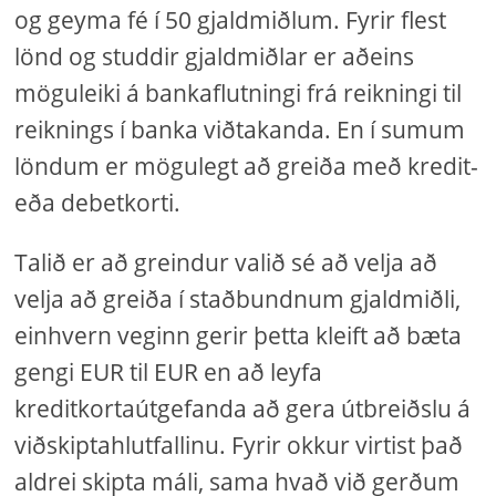
og geyma fé í 50 gjaldmiðlum. Fyrir flest
lönd og studdir gjaldmiðlar er aðeins
möguleiki á bankaflutningi frá reikningi til
reiknings í banka viðtakanda. En í sumum
löndum er mögulegt að greiða með kredit-
eða debetkorti.
Talið er að greindur valið sé að velja að
velja að greiða í staðbundnum gjaldmiðli,
einhvern veginn gerir þetta kleift að bæta
gengi EUR til EUR en að leyfa
kreditkortaútgefanda að gera útbreiðslu á
viðskiptahlutfallinu. Fyrir okkur virtist það
aldrei skipta máli, sama hvað við gerðum