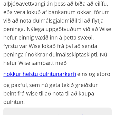
alþjóðavettvangi án þess að bíða að eilífu,
eða vera lokuð af bankanum okkar, fórum
við að nota dulmálsgjaldmiðil til að flytja
peninga. Nýlega uppgötvuðum við að Wise
hefur einnig vaxið inn á þetta svæði. Í
fyrstu var Wise lokað frá því að senda
peninga í nokkrar dulmálsskiptaskipti. Nú
hefur Wise samþætt með
nokkur helstu dulritunarkerfi
eins og etoro
og paxful, sem nú geta tekið greiðslur
beint frá Wise til að nota til að kaupa
dulritun.