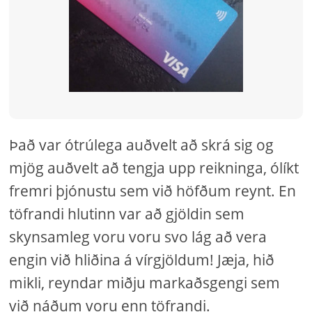
Það var ótrúlega auðvelt að skrá sig og
mjög auðvelt að tengja upp reikninga, ólíkt
fremri þjónustu sem við höfðum reynt. En
töfrandi hlutinn var að gjöldin sem
skynsamleg voru voru svo lág að vera
engin við hliðina á vírgjöldum! Jæja, hið
mikli, reyndar miðju markaðsgengi sem
við náðum voru enn töfrandi.