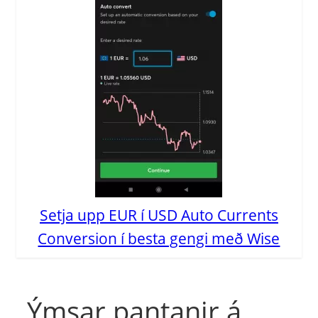
Setja upp EUR í USD Auto Currents
Conversion í besta gengi með Wise
Ýmsar pantanir á