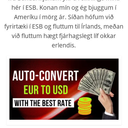
hér í ESB. Konan mín og ég bjuggum í
Ameríku í mörg ár. Síðan hófum við
fyrirtæki í ESB og fluttum til Írlands, meðan
við fluttum hægt fjárhagslegt líf okkar
erlendis.