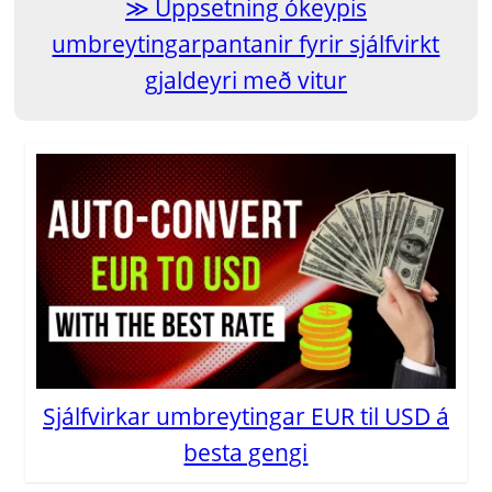
Uppsetning ókeypis
umbreytingarpantanir fyrir sjálfvirkt
gjaldeyri með vitur
Sjálfvirkar umbreytingar EUR til USD á
besta gengi