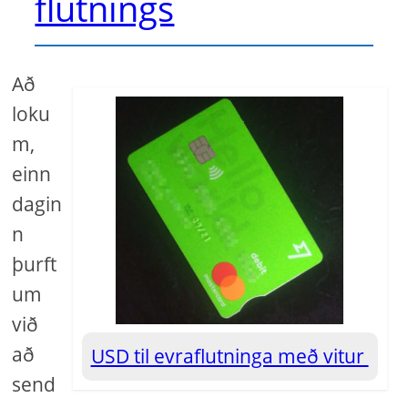
flutnings
Að
loku
m,
einn
dagin
n
þurft
um
við
að
USD til evraflutninga með vitur
send