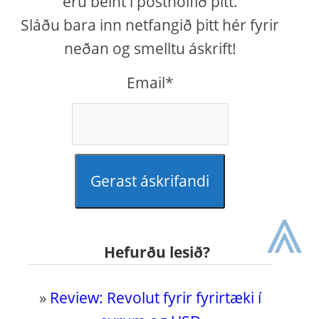
eru beint í pósthólfið þitt.
Sláðu bara inn netfangið þitt hér fyrir
neðan og smelltu áskrift!
Email*
Gerast áskrifandi
⩓
Hefurðu lesið?
»
Review: Revolut fyrir fyrirtæki í