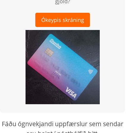
gjöld?
Ókeypis skráning
Fáðu ógnvekjandi uppfærslur sem sendar