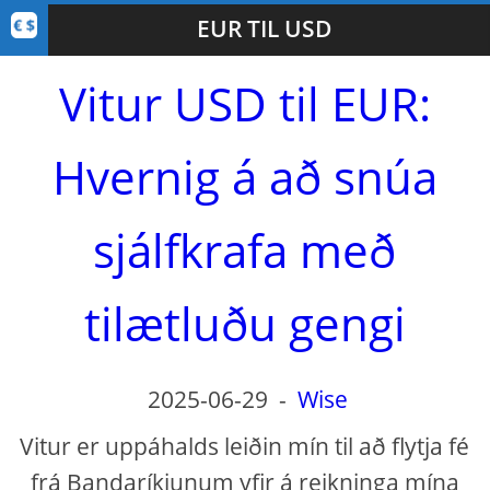
EUR TIL USD
Vitur USD til EUR:
Hvernig á að snúa
sjálfkrafa með
tilætluðu gengi
2025-06-29
-
Wise
Vitur er uppáhalds leiðin mín til að flytja fé
frá Bandaríkjunum yfir á reikninga mína