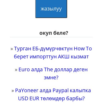
жазылуу
окуп беле?
»
Турган ЕБ-дүмүрчөктүн How To
берет импорттун АКШ кызмат
»
Euro алда The доллар деген
эмне?
»
PaYoneer алда Paypal калыпка
USD EUR төлөмдөр барбы?