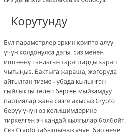
Корутунду
Бул параметрлер эркин крипто алуу
үчүн колдонулса дагы, сиз менен
иштөөнү тандаган тараптарды карап
чыгыңыз. Бактыга жараша, жогоруда
айтылган тизме - убада кылынган
сыйлыкты төлөп берген мыйзамдуу
партиялар жана сизге акысыз Crypto
берүү үчүн өз келишимдерине
тиркелген эч кандай кылгылар болбойт.
Сиз Crypto табышыңыз үчүн, бир нече