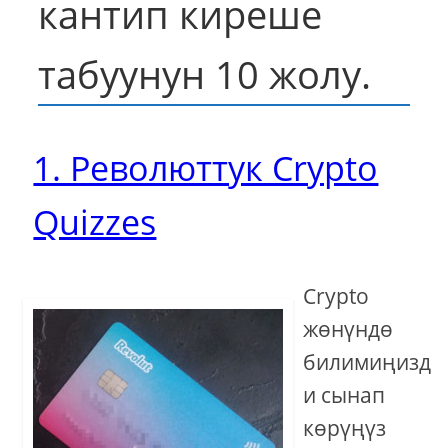
кантип киреше
табуунун 10 жолу.
1. Революттук Crypto
Quizzes
Crypto
жөнүндө
билимиңизд
и сынап
көрүңүз