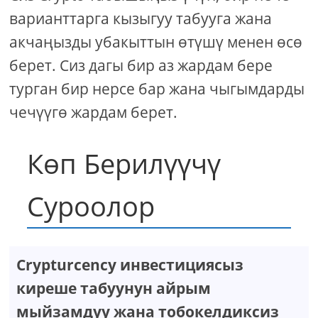
варианттарга кызыгуу табууга жана
акчаңызды убакыттын өтүшү менен өсө
берет. Сиз дагы бир аз жардам бере
турган бир нерсе бар жана чыгымдарды
чечүүгө жардам берет.
Көп Берилүүчү
Суроолор
Crypturcency инвестициясыз
киреше табуунун айрым
мыйзамдуу жана тобокелдиксиз