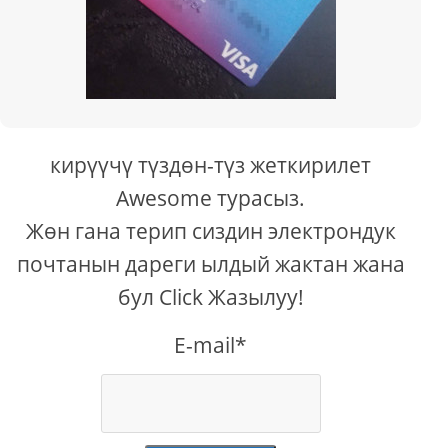
кирүүчү түздөн-түз жеткирилет
Awesome турасыз.
Жөн гана терип сиздин электрондук
почтанын дареги ылдый жактан жана
бул Click Жазылуу!
E-mail*