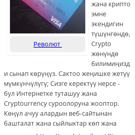
жана крипто
эмне
экендигин
түшүнгөндө,
Crypto
Револют
жөнүндө
билимиңизд
и сынап көрүңүз. Сактоо жеңишке жетүү
мүмкүнчүлүгү; Сизге керектүү нерсе -
бул Интернетке туташуу жана
Cryptourrency суроолоруна жооптор.
Көңүл ачуу алардын веб-сайтынан
башталат жана сыйлыктар көп жана