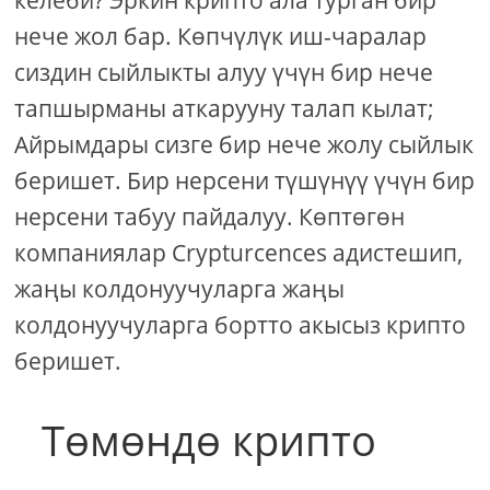
келеби? Эркин крипто ала турган бир
нече жол бар. Көпчүлүк иш-чаралар
сиздин сыйлыкты алуу үчүн бир нече
тапшырманы аткарууну талап кылат;
Айрымдары сизге бир нече жолу сыйлык
беришет. Бир нерсени түшүнүү үчүн бир
нерсени табуу пайдалуу. Көптөгөн
компаниялар Crypturcences адистешип,
жаңы колдонуучуларга жаңы
колдонуучуларга бортто акысыз крипто
беришет.
Төмөндө крипто