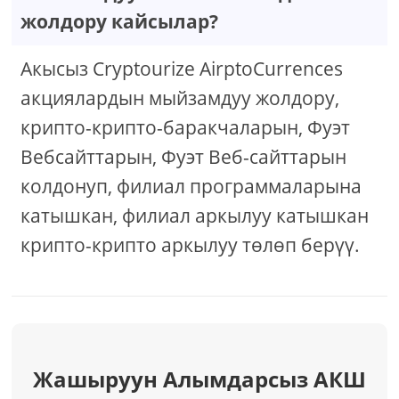
жолдору кайсылар?
Акысыз Cryptourize AirptoCurrences
акциялардын мыйзамдуу жолдору,
крипто-крипто-баракчаларын, Фуэт
Вебсайттарын, Фуэт Веб-сайттарын
колдонуп, филиал программаларына
катышкан, филиал аркылуу катышкан
крипто-крипто аркылуу төлөп берүү.
Жашыруун Алымдарсыз АКШ