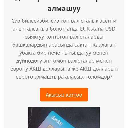
алмашуу
Сиз билесизби, сиз көп валюталык эсепти
ачып алсаңыз болот, анда EUR жана USD
сыяктуу көптөгөн валюталарды
башкалардын арасында сактап, каалаган
убакта бир нече чыкылдатуу менен
дүйнөдөгү эң төмөн валюталар менен
еврону АКШ долларына же АКШ долларын
еврого алмаштыра аласыз. төлөмдөр?
Акысыз каттоо