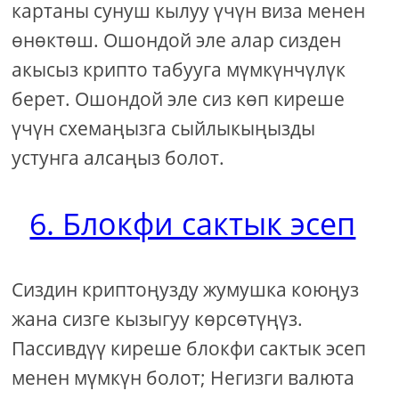
картаны сунуш кылуу үчүн виза менен
өнөктөш. Ошондой эле алар сизден
акысыз крипто табууга мүмкүнчүлүк
берет. Ошондой эле сиз көп киреше
үчүн схемаңызга сыйлыкыңызды
устунга алсаңыз болот.
6. Блокфи сактык эсеп
Сиздин криптоңузду жумушка коюңуз
жана сизге кызыгуу көрсөтүңүз.
Пассивдүү киреше блокфи сактык эсеп
менен мүмкүн болот; Негизги валюта