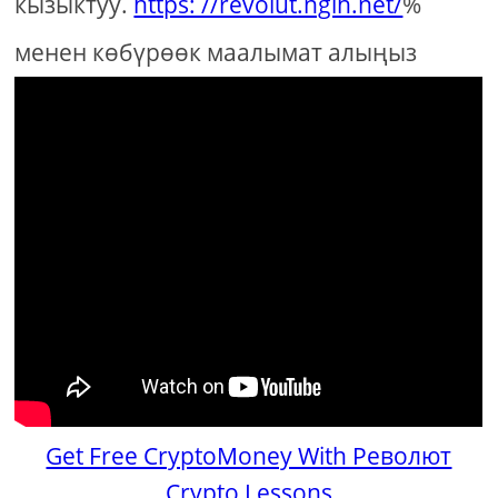
кызыктуу.
https: //revolut.ngih.net/
%
менен көбүрөөк маалымат алыңыз
Get Free CryptoMoney With Револют
Crypto Lessons