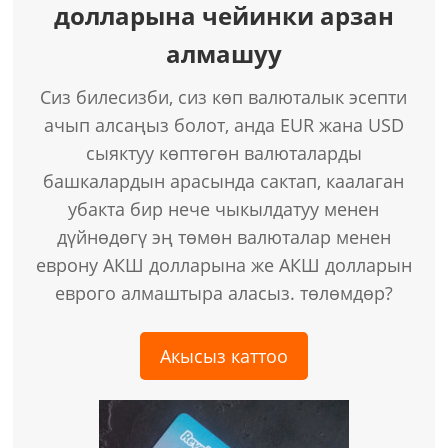
долларына чейинки арзан
алмашуу
Сиз билесизби, сиз көп валюталык эсепти
ачып алсаңыз болот, анда EUR жана USD
сыяктуу көптөгөн валюталарды
башкалардын арасында сактап, каалаган
убакта бир нече чыкылдатуу менен
дүйнөдөгү эң төмөн валюталар менен
еврону АКШ долларына же АКШ долларын
еврого алмаштыра аласыз. төлөмдөр?
Акысыз каттоо