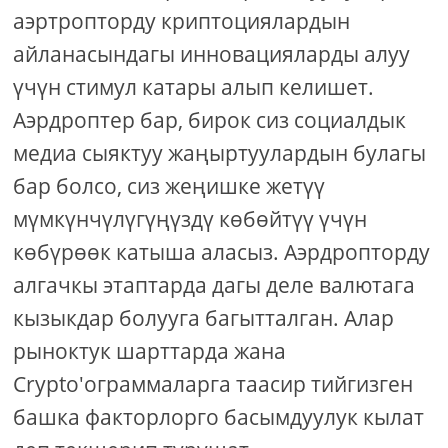
аэртропторду криптоциялардын
айланасындагы инновацияларды алуу
үчүн стимул катары алып келишет.
Аэрдроптер бар, бирок сиз социалдык
медиа сыяктуу жаңыртуулардын булагы
бар болсо, сиз жеңишке жетүү
мүмкүнчүлүгүңүздү көбөйтүү үчүн
көбүрөөк катыша аласыз. Аэрдропторду
алгачкы этаптарда дагы деле валютага
кызыкдар болууга багытталган. Алар
рыноктук шарттарда жана
Crypto'ограммаларга таасир тийгизген
башка факторлорго басымдуулук кылат