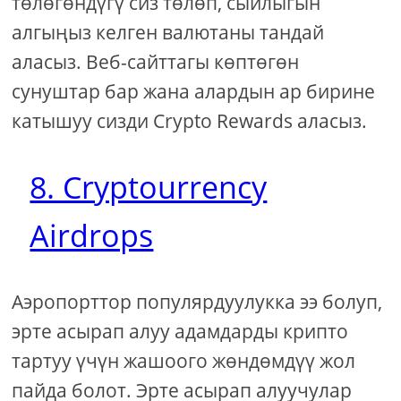
төлөгөндүгү сиз төлөп, сыйлыгын
алгыңыз келген валютаны тандай
аласыз. Веб-сайттагы көптөгөн
сунуштар бар жана алардын ар бирине
катышуу сизди Crypto Rewards аласыз.
8. Cryptourrency
Airdrops
Аэропорттор популярдуулукка ээ болуп,
эрте асырап алуу адамдарды крипто
тартуу үчүн жашоого жөндөмдүү жол
пайда болот. Эрте асырап алуучулар