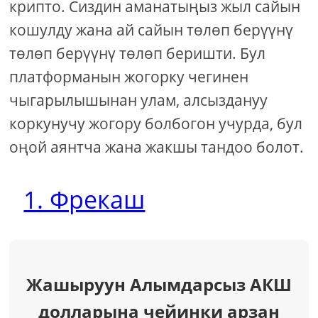
крипто. Сиздин аманатыңыз жыл сайын
кошулду жана ай сайын төлөп берүүнү
төлөп берүүнү төлөп беришти. Бул
платформанын жогорку чегинен
чыгарылышынан улам, алсыздануу
коркунучу жогору болбогон учурда, бул
оңой аянтча жана жакшы тандоо болот.
1. Фрекаш
Жашыруун Алымдарсыз АКШ
долларына чейинки арзан