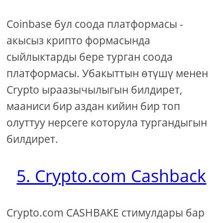
Coinbase бул соода платформасы -
акысыз крипто формасында
сыйлыктарды бере турган соода
платформасы. Убакыттын өтүшү менен
Crypto ыраазычылыгын билдирет,
мааниси бир аздан кийин бир топ
олуттуу нерсеге которула тургандыгын
билдирет.
5. Crypto.com Cashback
Crypto.com CASHBAKE стимулдары бар