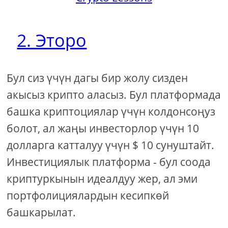
2. Эторо
Бул сиз үчүн дагы бир жолу сизден
акысыз крипто аласыз. Бул платформада
башка криптоциялар үчүн колдонсоңуз
болот, ал жаңы инвесторлор үчүн 10
долларга катталуу үчүн $ 10 сунуштайт.
Инвестициялык платформа - бул соода
криптуркынын идеалдуу жер, ал эми
портфолициялардын кесипкөй
башкарылат.