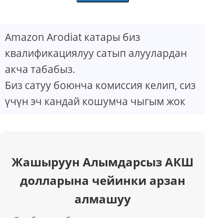
Amazon Arodiat катары биз
квалификациялуу сатып алуулардан
акча табабыз.
Биз сатуу боюнча комиссия келип, сиз
үчүн эч кандай кошумча чыгым жок
Жашыруун Алымдарсыз АКШ
долларына чейинки арзан
алмашуу