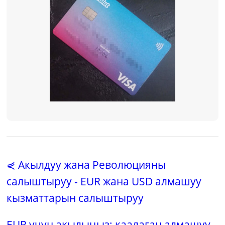
⋞ Акылдуу жана Революцияны
салыштыруу - EUR жана USD алмашуу
кызматтарын салыштыруу
EUR үчүн акылыңыз: каалаган алмашуу