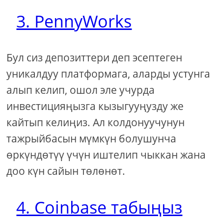
3. PennyWorks
Бул сиз депозиттери деп эсептеген
уникалдуу платформага, аларды устунга
алып келип, ошол эле учурда
инвестицияңызга кызыгууңузду же
кайтып келиңиз. Ал колдонуучунун
тажрыйбасын мүмкүн болушунча
өркүндөтүү үчүн иштелип чыккан жана
доо күн сайын төлөнөт.
4. Coinbase табыңыз