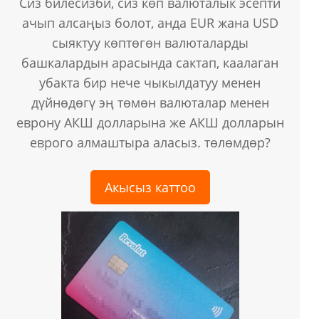
Сиз билесизби, сиз көп валюталык эсепти
ачып алсаңыз болот, анда EUR жана USD
сыяктуу көптөгөн валюталарды
башкалардын арасында сактап, каалаган
убакта бир нече чыкылдатуу менен
дүйнөдөгү эң төмөн валюталар менен
еврону АКШ долларына же АКШ долларын
еврого алмаштыра аласыз. төлөмдөр?
Акысыз каттоо