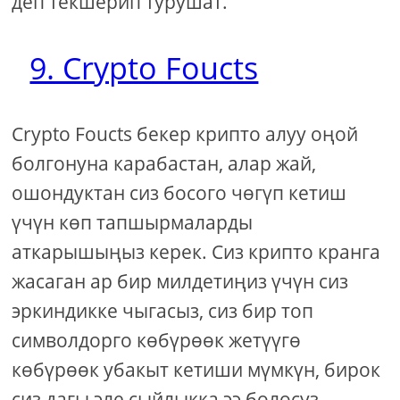
деп текшерип турушат.
9. Crypto Foucts
Crypto Foucts бекер крипто алуу оңой
болгонуна карабастан, алар жай,
ошондуктан сиз босого чөгүп кетиш
үчүн көп тапшырмаларды
аткарышыңыз керек. Сиз крипто кранга
жасаган ар бир милдетиңиз үчүн сиз
эркиндикке чыгасыз, сиз бир топ
символдорго көбүрөөк жетүүгө
көбүрөөк убакыт кетиши мүмкүн, бирок
сиз дагы эле сыйлыкка ээ болосуз.