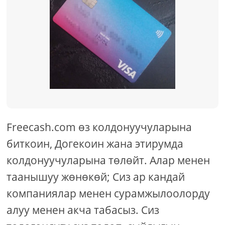
Freecash.com өз колдонуучуларына
биткоин, Догекоин жана этирумда
колдонуучуларына төлөйт. Алар менен
таанышуу жөнөкөй; Сиз ар кандай
компаниялар менен сурамжылоолорду
алуу менен акча табасыз. Сиз