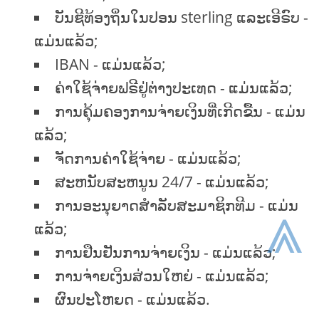
ບັນຊີທ້ອງຖິ່ນໃນປອນ sterling ແລະເອີຣົບ -
ແມ່ນແລ້ວ;
IBAN - ແມ່ນແລ້ວ;
ຄ່າໃຊ້ຈ່າຍຟຣີຢູ່ຕ່າງປະເທດ - ແມ່ນແລ້ວ;
ການຄຸ້ມຄອງການຈ່າຍເງິນທີ່ເກີດຂື້ນ - ແມ່ນ
ແລ້ວ;
ຈັດການຄ່າໃຊ້ຈ່າຍ - ແມ່ນແລ້ວ;
ສະຫນັບສະຫນູນ 24/7 - ແມ່ນແລ້ວ;
⩓
ການອະນຸຍາດສໍາລັບສະມາຊິກທີມ - ແມ່ນ
ແລ້ວ;
ການຢືນຢັນການຈ່າຍເງິນ - ແມ່ນແລ້ວ;
ການຈ່າຍເງິນສ່ວນໃຫຍ່ - ແມ່ນແລ້ວ;
ຜົນປະໂຫຍດ - ແມ່ນແລ້ວ.