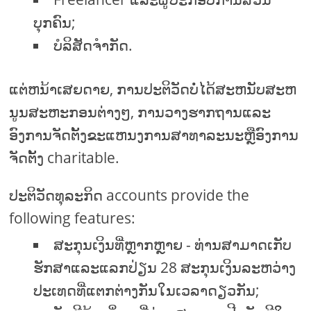
ບຸກຄົນ;
ບໍລິສັດຈໍາກັດ.
ແຕ່ຫນ້າເສຍດາຍ, ການປະຕິວັດບໍ່ໄດ້ສະຫນັບສະຫ
ນູນສະຫະກອນຕ່າງໆ, ການວາງຮາກຖານແລະ
ອົງການຈັດຕັ້ງຂະແຫນງການສາທາລະນະຫຼືອົງການ
ຈັດຕັ້ງ charitable.
ປະຕິວັດທຸລະກິດ accounts provide the
following features:
ສະກຸນເງິນທີ່ຫຼາກຫຼາຍ - ທ່ານສາມາດເກັບ
ຮັກສາແລະແລກປ່ຽນ 28 ສະກຸນເງິນລະຫວ່າງ
ປະເທດທີ່ແຕກຕ່າງກັນໃນເວລາດຽວກັນ;