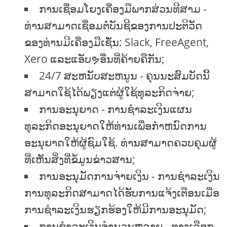
ການເຊື່ອມໂຍງເຄື່ອງມືພາກສ່ວນທີສາມ -
ທ່ານສາມາດເຊື່ອມຕໍ່ບັນຊີຂອງການປະຕິວັດ
ຂອງທ່ານມີເຄື່ອງມືເຊັ່ນ: Slack, FreeAgent,
Xero ແລະແອັບຯອື່ນທີ່ຄ້າຍຄືກັນ;
24/7 ສະຫນັບສະຫນູນ - ຄຸນນະສົມບັດນີ້
ສາມາດໃຊ້ໄດ້ພຽງແຕ່ຜູ້ໃຊ້ທຸລະກິດຈ່າຍ;
ການອະນຸຍາດ - ການຊໍາລະເງິນແຜນ
ທຸລະກິດອະນຸຍາດໃຫ້ທ່ານເພື່ອກໍາຫນົດການ
ອະນຸຍາດໃຫ້ຜູ້ຊົມໃຊ້. ທ່ານສາມາດຄວບຄຸມຜູ້
ທີ່ເຫັນສິ່ງທີ່ຂໍ້ມູນຂ່າວສານ;
ການອະນຸມັດການຈ່າຍເງິນ - ການຊໍາລະເງິນ
ການທຸລະກິດສາມາດໄດ້ຮັບການແຈ້ງເຕືອນເມື່ອ
ການຊໍາລະເງິນຮຽກຮ້ອງໃຫ້ມີການອະນຸມັດ;
ການຊໍາລະເງິນຈໍານວນຫລາຍ - ທາງເລືອກ