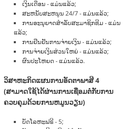
ເງິນເດືອນ - ແມ່ນແລ້ວ;
ສະຫນັບສະຫນູນ 24/7 - ແມ່ນແລ້ວ;
ການອະນຸຍາດສໍາລັບສະມາຊິກທີມ - ແມ່ນ
ແລ້ວ;
ການຢືນຢັນການຈ່າຍເງິນ - ແມ່ນແລ້ວ;
ການຈ່າຍເງິນສ່ວນໃຫຍ່ - ແມ່ນແລ້ວ;
ຜົນປະໂຫຍດ - ແມ່ນແລ້ວ.
ວິສາຫະກິດແຜນການອັດຕາພາສີ 4
(ສາມາດໃຊ້ໄດ້ຜ່ານການເຊື່ອມຕໍ່ກັບການ
ຄວບຄຸມດ້ວຍການຫມູນວຽນ)
ບັດໂລຫະຟຣີ - 5;