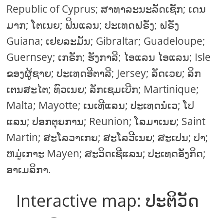
Republic of Cyprus; ສາ​ທາ​ລະ​ນະ​ລັດ​ເຊັກ; ເດນ
ມາກ; ໂຕເນຍ; ຟິນແລນ; ປະເທດຝຣັ່ງ; ຝຣັ່ງ
Guiana; ເຢຍລະມັນ; Gibraltar; Guadeloupe;
Guernsey; ເກຣັກ; ຮັງກາລີ; ໄອແລນ ໄອແລນ; Isle
ຂອງຜູ້ຊາຍ; ປະ​ເທດ​ອີ​ຕາ​ລີ; Jersey; ລັດເວຍ; ລິກ
ເຕນສະໄຕ; ທົວເນຍ; ລັກເຊມເບີກ; Martinique;
Malta; Mayotte; ເນເທີແລນ; ປະ​ເທດ​ນໍ່​ເວ; ໂປ
ແລນ; ປອກຕຸຍການ; Reunion; ໂລມາເນຍ; Saint
Martin; ສະໂລວາເກຍ; ສະໂລວີເນຍ; ສະເປນ; ປາ;
ຫມູ່ເກາະ Mayen; ສະວິດເຊີແລນ; ປະ​ເທດ​ອັງ​ກິດ;
ອາ​ເມລິ​ກາ.
Interactive map: ປະຕິວັດ