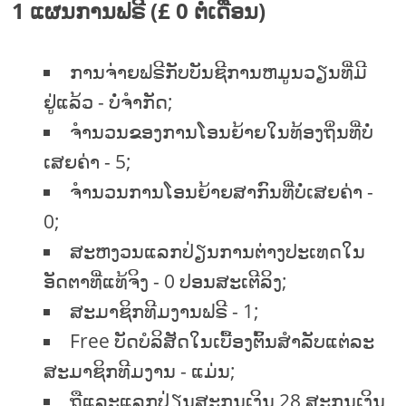
1 ແຜນການຟຣີ (£ 0 ຕໍ່ເດືອນ)
ການຈ່າຍຟຣີກັບບັນຊີການຫມູນວຽນທີ່ມີ
ຢູ່ແລ້ວ - ບໍ່ຈໍາກັດ;
ຈໍານວນຂອງການໂອນຍ້າຍໃນທ້ອງຖິ່ນທີ່ບໍ່
ເສຍຄ່າ - 5;
ຈໍານວນການໂອນຍ້າຍສາກົນທີ່ບໍ່ເສຍຄ່າ -
0;
ສະຫງວນແລກປ່ຽນການຕ່າງປະເທດໃນ
ອັດຕາທີ່ແທ້ຈິງ - 0 ປອນສະເຕີລິງ;
ສະມາຊິກທີມງານຟຣີ - 1;
Free ບັດບໍລິສັດໃນເບື້ອງຕົ້ນສໍາລັບແຕ່ລະ
ສະມາຊິກທີມງານ - ແມ່ນ;
ຖືແລະແລກປ່ຽນສະກຸນເງິນ 28 ສະກຸນເງິນ