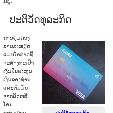
ມີຢູ່.
ປະຕິວັດທຸລະກິດ
ການຄຸ້ມຄອງ
ລາຍລະອຽດ
ແມ່ນໂອກາດທີ່
ຈະສ້າງກະເປົາ
ເງິນໃນສະກຸນ
ເງິນຂອງທ່ານ
ແລະຕື່ມມັນ
ຈາກບັດຫລື
ໂອນ
ທະນາຄານ.
ປະຕິວັດທຸລະກິດ