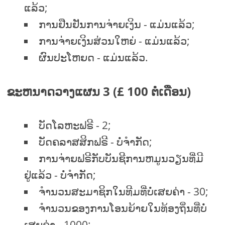
ແລ້ວ;
ການຢືນຢັນການຈ່າຍເງິນ - ແມ່ນແລ້ວ;
ການຈ່າຍເງິນສ່ວນໃຫຍ່ - ແມ່ນແລ້ວ;
ຜົນປະໂຫຍດ - ແມ່ນແລ້ວ.
ຂະຫນາດວາງແຜນ 3 (£ 100 ຕໍ່ເດືອນ)
ບັດໂລຫະຟຣີ - 2;
ບັດຄລາສສິກຟຣີ - ບໍ່ຈໍາກັດ;
ການຈ່າຍຟຣີກັບບັນຊີການຫມູນວຽນທີ່ມີ
ຢູ່ແລ້ວ - ບໍ່ຈໍາກັດ;
ຈໍານວນສະມາຊິກໃນທີມທີ່ບໍ່ເສຍຄ່າ - 30;
ຈໍານວນຂອງການໂອນຍ້າຍໃນທ້ອງຖິ່ນທີ່ບໍ່
ເສຍຄ່າ - 1000;