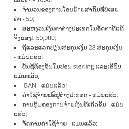
ຈໍານວນຂອງການໂອນຍ້າຍສາກົນທີ່ບໍ່ເສຍ
ຄ່າ - 50;
ສະຫງວນເງິນຕາຕ່າງປະເທດໃນອັດຕາທີ່ແທ້
ຈິງຂອງ£ 50,000;
ຖືແລະແລກປ່ຽນສະກຸນເງິນ 28 ສະກຸນເງິນ
- ແມ່ນແລ້ວ;
ບັນຊີທ້ອງຖິ່ນໃນປອນ sterling ແລະເອີຣົບ -
ແມ່ນແລ້ວ;
IBAN - ແມ່ນແລ້ວ;
ຄ່າໃຊ້ຈ່າຍຟຣີຢູ່ຕ່າງປະເທດ - ແມ່ນແລ້ວ;
ການຄຸ້ມຄອງການຈ່າຍເງິນທີ່ເກີດຂື້ນ - ແມ່ນ
ແລ້ວ;
ຈັດການຄ່າໃຊ້ຈ່າຍ - ແມ່ນແລ້ວ;