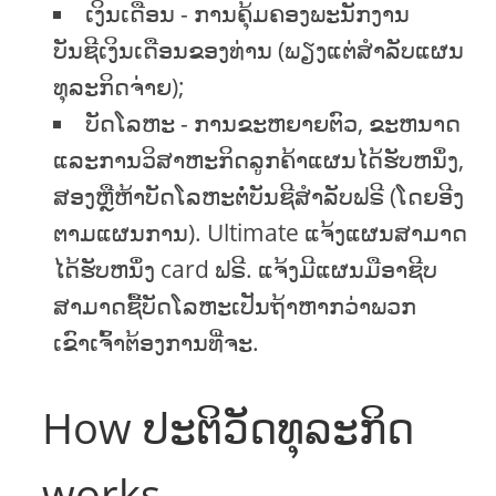
ເງິນເດືອນ - ການຄຸ້ມຄອງພະນັກງານ
ບັນຊີເງິນເດືອນຂອງທ່ານ (ພຽງແຕ່ສໍາລັບແຜນ
ທຸລະກິດຈ່າຍ);
ບັດໂລຫະ - ການຂະຫຍາຍຕົວ, ຂະຫນາດ
ແລະການວິສາຫະກິດລູກຄ້າແຜນໄດ້ຮັບຫນຶ່ງ,
ສອງຫຼືຫ້າບັດໂລຫະຕໍ່ບັນຊີສໍາລັບຟຣີ (ໂດຍອີງ
ຕາມແຜນການ). Ultimate ແຈ້ງແຜນສາມາດ
ໄດ້ຮັບຫນຶ່ງ card ຟຣີ. ແຈ້ງມີແຜນມືອາຊີບ
ສາມາດຊື້ບັດໂລຫະເປັນຖ້າຫາກວ່າພວກ
ເຂົາເຈົ້າຕ້ອງການທີ່ຈະ.
How ປະຕິວັດທຸລະກິດ
works