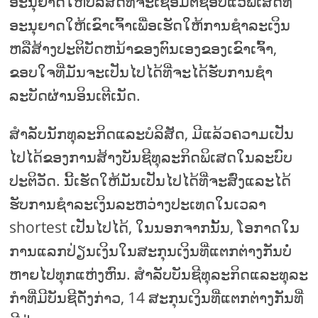
ອະນຸຍາດໃຫ້ບໍລິສັດທີ່ຈະເຊື່ອມຕໍ່ຊອບແວພິເສດທີ່
ອະນຸຍາດໃຫ້ເຂົາເຈົ້າເພື່ອເຮັດໃຫ້ການຊໍາລະເງິນ
ຫລືສ້າງປະຕິບັດຫນ້າຂອງຕົນເອງຂອງເຂົາເຈົ້າ,
ຂອບໃຈທີ່ມັນຈະເປັນໄປໄດ້ທີ່ຈະໄດ້ຮັບການຊໍາ
ລະບັດຜ່ານອິນເຕີເນັດ.
ສໍາລັບນັກທຸລະກິດແລະບໍລິສັດ, ມີແລ້ວຄວາມເປັນ
ໄປໄດ້ຂອງການສ້າງບັນຊີທຸລະກິດພິເສດໃນລະບົບ
ປະຕິວັດ. ນີ້ເຮັດໃຫ້ມັນເປັນໄປໄດ້ທີ່ຈະສົ່ງແລະໄດ້
ຮັບການຊໍາລະເງິນລະຫວ່າງປະເທດໃນເວລາ
shortest ເປັນໄປໄດ້, ໃນນອກຈາກນັ້ນ, ໂອກາດໃນ
ການແລກປ່ຽນເງິນໃນສະກຸນເງິນທີ່ແຕກຕ່າງກັນບໍ່
ຫາຍໄປທຸກແຫ່ງຫົນ. ສໍາລັບບັນຊີທຸລະກິດແລະທຸລະ
ກໍາທີ່ມີບັນຊີດັ່ງກ່າວ, 14 ສະກຸນເງິນທີ່ແຕກຕ່າງກັນທີ່