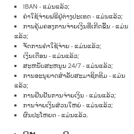
IBAN - ແມ່ນແລ້ວ;
ຄ່າໃຊ້ຈ່າຍຟຣີຢູ່ຕ່າງປະເທດ - ແມ່ນແລ້ວ;
ການຄຸ້ມຄອງການຈ່າຍເງິນທີ່ເກີດຂື້ນ - ແມ່ນ
ແລ້ວ;
ຈັດການຄ່າໃຊ້ຈ່າຍ - ແມ່ນແລ້ວ;
ເງິນເດືອນ - ແມ່ນແລ້ວ;
ສະຫນັບສະຫນູນ 24/7 - ແມ່ນແລ້ວ;
ການອະນຸຍາດສໍາລັບສະມາຊິກທີມ - ແມ່ນ
ແລ້ວ;
ການຢືນຢັນການຈ່າຍເງິນ - ແມ່ນແລ້ວ;
ການຈ່າຍເງິນສ່ວນໃຫຍ່ - ແມ່ນແລ້ວ;
ຜົນປະໂຫຍດ - ແມ່ນແລ້ວ.