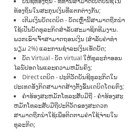
ບັນຊີທ້ອງຖິ່ນ - ທີ່ທ່ານສາມາດເປີດບັນຊີໃນ
ທ້ອງຖິ່ນໃນສະກຸນເງິນທີ່ແຕກຕ່າງກັນ;
ເຕີມເງິນບັດເດບິດ - ບັດເຫຼົ່ານີ້ສາມາດຖືກນໍາ
ໃຊ້ເປັນບັດທຸລະກິດສໍາລັບສະມາຊິກທີມງານ.
ພວກເຂົາເຈົ້າສາມາດຖອນເງິນ (ສໍາລັບຄ່າທໍາ
ນຽມ 2%) ແລະການຊໍາລະເງິນເຮັດບັດ;
ບັດ Virtual - ບັດ virtual ໃຫ້ທຸລະກໍາອອນ
ໄລນ໌ປອດໄພແລະຄວາມຫມັ້ນຄົງ;
Direct ເດບິດ - ປະຕິວັດບັນຊີທຸລະກິດໃນ
ປະເທດອັງກິດສາມາດສ້າງຕັ້ງຂຶ້ນເດບິດໂດຍກົງ;
ຄໍາຮ້ອງສະຫມັກໂທລະສັບມືຖື - ຄໍາຮ້ອງສະ
ຫມັກໂທລະສັບມືຖືປະຕິວັດຂອງສະດວກ
ສາມາດຖືກນໍາໃຊ້ເພື່ອຕິດຕາມຄ່າໃຊ້ຈ່າຍໃນ
ທຸລະກິດ;