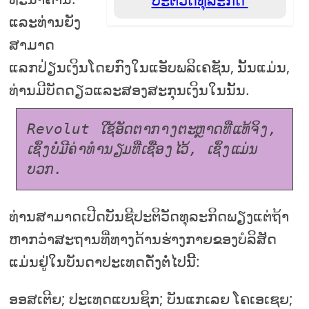
ແລະທ່ານຍັງ
ສາມາດ
ແລກປ່ຽນເງິນໂດຍກົງໃນແອັບພລິເຄຊັນ, ນັ້ນແມ່ນ,
ທ່ານມີບັດດຽວແລະສອງສະກຸນເງິນໃນນັ້ນ.
Revolut ໃຊ້ອັດຕາກາງຕະຫຼາດທີ່ແທ້ຈິງ, 
ເຊິ່ງບໍ່ມີຄ່າທໍານຽມທີ່ເຊື່ອງໄວ້, ເຊິ່ງແມ່ນ
ບວກ.
ທ່ານສາມາດເປີດບັນຊີປະຕິວັດທຸລະກິດພຽງແຕ່ຖ້າ
ຫາກວ່າສະຖານທີ່ທາງດ້ານຮ່າງກາຍຂອງບໍລິສັດ
ແມ່ນຢູ່ໃນບັນດາປະເທດດັ່ງຕໍ່ໄປນີ້:
ອອສເຕີຍ; ປະເທດແບນຊິກ; ບັນແກເລຍ ໂຄເອເຊຍ;