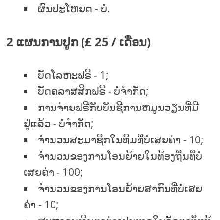
ຜົນປະໂຫຍດ - ບໍ່.
2 ແຜນການປູກ (£ 25 / ເດືອນ)
ບັດໂລຫະຟຣີ - 1;
ບັດຄລາສສິກຟຣີ - ບໍ່ຈໍາກັດ;
ການຈ່າຍຟຣີກັບບັນຊີການຫມູນວຽນທີ່ມີ
ຢູ່ແລ້ວ - ບໍ່ຈໍາກັດ;
ຈໍານວນສະມາຊິກໃນທີມທີ່ບໍ່ເສຍຄ່າ - 10;
ຈໍານວນຂອງການໂອນຍ້າຍໃນທ້ອງຖິ່ນທີ່ບໍ່
ເສຍຄ່າ - 100;
ຈໍານວນຂອງການໂອນຍ້າຍສາກົນທີ່ບໍ່ເສຍ
ຄ່າ - 10;