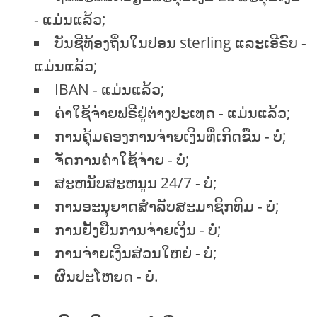
- ແມ່ນແລ້ວ;
ບັນຊີທ້ອງຖິ່ນໃນປອນ sterling ແລະເອີຣົບ -
ແມ່ນແລ້ວ;
IBAN - ແມ່ນແລ້ວ;
ຄ່າໃຊ້ຈ່າຍຟຣີຢູ່ຕ່າງປະເທດ - ແມ່ນແລ້ວ;
ການຄຸ້ມຄອງການຈ່າຍເງິນທີ່ເກີດຂື້ນ - ບໍ່;
ຈັດການຄ່າໃຊ້ຈ່າຍ - ບໍ່;
ສະຫນັບສະຫນູນ 24/7 - ບໍ່;
ການອະນຸຍາດສໍາລັບສະມາຊິກທີມ - ບໍ່;
ການຢັ້ງຢືນການຈ່າຍເງິນ - ບໍ່;
ການຈ່າຍເງິນສ່ວນໃຫຍ່ - ບໍ່;
ຜົນປະໂຫຍດ - ບໍ່.