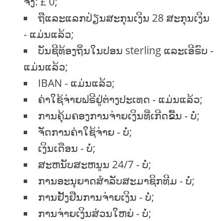
ຈິງ: £ 0;
ຖືແລະແລກປ່ຽນສະກຸນເງິນ 28 ສະກຸນເງິນ
- ແມ່ນແລ້ວ;
ບັນຊີທ້ອງຖິ່ນໃນປອນ sterling ແລະເອີຣົບ -
ແມ່ນແລ້ວ;
IBAN - ແມ່ນແລ້ວ;
ຄ່າໃຊ້ຈ່າຍຟຣີຢູ່ຕ່າງປະເທດ - ແມ່ນແລ້ວ;
ການຄຸ້ມຄອງການຈ່າຍເງິນທີ່ເກີດຂື້ນ - ບໍ່;
ຈັດການຄ່າໃຊ້ຈ່າຍ - ບໍ່;
ເງິນເດືອນ - ບໍ່;
ສະຫນັບສະຫນູນ 24/7 - ບໍ່;
ການອະນຸຍາດສໍາລັບສະມາຊິກທີມ - ບໍ່;
ການຢັ້ງຢືນການຈ່າຍເງິນ - ບໍ່;
ການຈ່າຍເງິນສ່ວນໃຫຍ່ - ບໍ່;