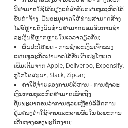
ນີ້ສາມາດໃຊ້ໄດ້ພຽງແຕ່ສໍາລັບແຜນທຸລະກິດໄດ້
ຮັບຄ່າຈ້າງ. ມັນອະນຸຍາດໃຫ້ທ່ານສາມາດສ້າງ
ໄຟລ໌ຫຼາຍດັ່ງນັ້ນທ່ານສາມາດຍອມຮັບການຊໍາ
ລະເງິນທີ່ຫຼາກຫຼາຍໃນເວລາດຽວກັນ;
ຜົນປະໂຫຍດ - ການຊໍາລະເງິນເຈົ້າຂອງ
ແຜນທຸລະກິດສາມາດໄດ້ຮັບຜົນປະໂຫຍດ
ເພີ່ມເຕີມຈາກ Apple, Deliveroo, Expensify,
ກູໂກໂຄສະນາ, Slack, Zipcar;
ຄ່າໃຊ້ຈ່າຍຂອງການບໍລິຫານ - ການຊໍາລະ
ເງິນການທຸລະກິດສາມາດເຂົ້າເຖິງ
ຊັບພະຍາກອນວ່າການຊ່ວຍເຫຼືອບໍລິສັດການ
ຄຸ້ມຄອງຄ່າໃຊ້ຈ່າຍແລະລາຍຮັບໃນໄລຍະການ
ເດີນທາງຂອງພະນັກງານ;