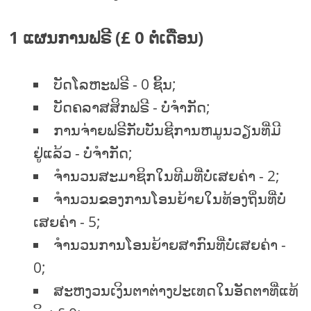
1 ແຜນການຟຣີ (£ 0 ຕໍ່ເດືອນ)
ບັດໂລຫະຟຣີ - 0 ຊິ້ນ;
ບັດຄລາສສິກຟຣີ - ບໍ່ຈໍາກັດ;
ການຈ່າຍຟຣີກັບບັນຊີການຫມູນວຽນທີ່ມີ
ຢູ່ແລ້ວ - ບໍ່ຈໍາກັດ;
ຈໍານວນສະມາຊິກໃນທີມທີ່ບໍ່ເສຍຄ່າ - 2;
ຈໍານວນຂອງການໂອນຍ້າຍໃນທ້ອງຖິ່ນທີ່ບໍ່
ເສຍຄ່າ - 5;
ຈໍານວນການໂອນຍ້າຍສາກົນທີ່ບໍ່ເສຍຄ່າ -
0;
ສະຫງວນເງິນຕາຕ່າງປະເທດໃນອັດຕາທີ່ແທ້