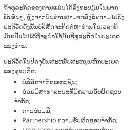
ຖ້າທຸລະກິດຂອງທ່ານແມ່ນໄດ້ລົງທະບຽນໃນພາກ
ພື້ນອື່ນໆ, ຫຼັງຈາກນັ້ນທ່ານສາມາດສົ່ງຂໍ້ຄວາມໄປຍັງ
ປະຕິວັດດັ່ງນັ້ນບໍລິສັດຈະຕິດຕໍ່ຫາທ່ານໃນເວລາທີ່
ມັນເປັນໄປໄດ້ທີ່ຈະນໍາໃຊ້ບັນຊີທຸລະກິດໃນປະເທດ
ຂອງທ່ານ.
ປະຕິວັດໃນປັດຈຸບັນສະຫນັບສະຫນູນຫົກປະເພດ
ຂອງທຸລະກິດ:
ບໍລິສັດຈໍາກັດເອກະຊົນ;
ຮ່ວມມືສາທາລະນະທີ່ມີຄວາມຮັບຜິດຊອບ
ຈໍາກັດ;
ການຮ່ວມມື;
Partnership ຄວາມຮັບຜິດຊອບຈໍາກັດ;
Freelancer ແລະຜູ້ປະກອບການສ່ວນ