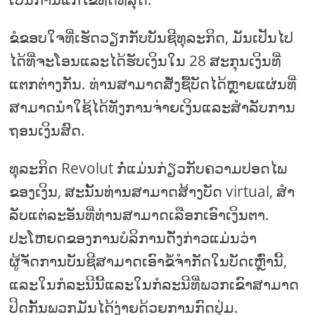
ຂໍຂອບໃຈທີ່ເຮັດວຽກກັບບັນຊີທຸລະກິດ, ມັນເປັນໄປ
ໄດ້ທີ່ຈະໂອນແລະໄດ້ຮັບເງິນໃນ 28 ສະກຸນເງິນທີ່
ແຕກຕ່າງກັນ. ທ່ານສາມາດສັ່ງຊື້ບັດໄດ້ຫຼາຍແຜ່ນທີ່
ສາມາດນໍາໃຊ້ໄດ້ທັງການຈ່າຍເງິນແລະສໍາລັບການ
ຖອນເງິນສົດ.
ທຸລະກິດ Revolut ກໍ່ແມ່ນກ່ຽວກັບຄວາມປອດໄພ
ຂອງເງິນ, ສະນັ້ນທ່ານສາມາດສ້າງບັດ virtual, ສໍາ
ລັບແຕ່ລະອັນທີ່ທ່ານສາມາດເລືອກເອົາເງິນຕາ.
ປະໂຫຍດຂອງການບໍລິການດັ່ງກ່າວແມ່ນວ່າ
ຜູ້ຈັດການບັນຊີສາມາດເອົາຂໍ້ຈໍາກັດໃນບັດເຫຼົ່ານີ້,
ແລະໃນກໍລະນີນີ້ແລະໃນກໍລະນີທີ່ພວກເຂົາສາມາດ
ປິດກັ້ນພວກມັນໄດ້ງ່າຍດ້ວຍການກົດປຸ່ມ.