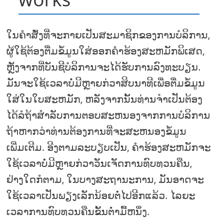
ໃນຄໍາສັ່ງທີ່ຈະກາຍເປັນສະມາຊິກຂອງການບໍລິການ,
ຜູ້ໃຊ້ຕ້ອງຕື່ມຂໍ້ມູນໃສ່ອອກຄໍາຮ້ອງສະຫມັກພິເສດ,
ຫຼັງຈາກທີ່ບັນຊີບໍລິການຈະໄດ້ຮັບການລົງທະບຽນ.
ມັນຈະໃຊ້ເວລາບໍ່ມີຫຼາຍກ່ວາສິບນາທີເພື່ອຕື່ມຂໍ້ມູນ
ໃສ່ໃນໃບສະຫມັກ, ຫລັງຈາກນັ້ນທ່ານຈໍາເປັນຕ້ອງ
ໄດ້ລໍຖ້າສໍາລັບການຕອບສະຫນອງຈາກການບໍລິການ
ຖ້າຫາກວ່າທ່ານຕ້ອງການທີ່ຈະສະຫນອງຂໍ້ມູນ
ເພີ່ມເຕີມ. ອີງຕາມລະບຽບເປັນ, ຄໍາຮ້ອງສະຫມັກຈະ
ໃຊ້ເວລາບໍ່ມີຫຼາຍກ່ວາວັນເຈັດການທົບທວນຄືນ,
ຢ່າງໃດກໍຕາມ, ໃນບາງສະຖານະການ, ມັນອາດຈະ
ໃຊ້ເວລາເປັນພຽງເລັກນ້ອຍຕໍ່ໄປອີກແລ້ວ. ໄລຍະ
ເວລາການທົບທວນຄືນຂັ້ນຕ່ໍາມື້ຫນຶ່ງ.