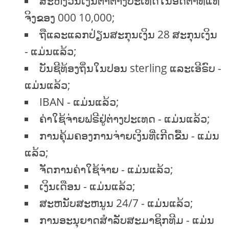
ສະຫງວນເງິນຕາຕ່າງປະເທດໃນອັດຕາທີ່ແທ້
ຈິງຂອງ 000 10,000;
ຖືແລະແລກປ່ຽນສະກຸນເງິນ 28 ສະກຸນເງິນ
- ແມ່ນແລ້ວ;
ບັນຊີທ້ອງຖິ່ນໃນປອນ sterling ແລະເອີຣົບ -
ແມ່ນແລ້ວ;
IBAN - ແມ່ນແລ້ວ;
ຄ່າໃຊ້ຈ່າຍຟຣີຢູ່ຕ່າງປະເທດ - ແມ່ນແລ້ວ;
ການຄຸ້ມຄອງການຈ່າຍເງິນທີ່ເກີດຂື້ນ - ແມ່ນ
ແລ້ວ;
ຈັດການຄ່າໃຊ້ຈ່າຍ - ແມ່ນແລ້ວ;
ເງິນເດືອນ - ແມ່ນແລ້ວ;
ສະຫນັບສະຫນູນ 24/7 - ແມ່ນແລ້ວ;
ການອະນຸຍາດສໍາລັບສະມາຊິກທີມ - ແມ່ນ