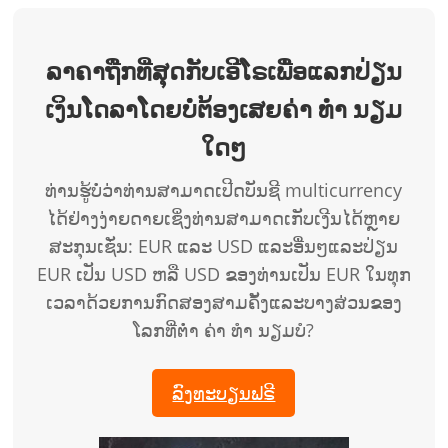
ລາຄາຖືກທີ່ສຸດກັບເອີໂຣເພື່ອແລກປ່ຽນ
ເງິນໂດລາໂດຍບໍ່ຕ້ອງເສຍຄ່າ ທຳ ນຽມ
ໃດໆ
ທ່ານຮູ້ບໍ່ວ່າທ່ານສາມາດເປີດບັນຊີ multicurrency
ໄດ້ຢ່າງງ່າຍດາຍເຊິ່ງທ່ານສາມາດເກັບເງີນໄດ້ຫຼາຍ
ສະກຸນເຊັ່ນ: EUR ແລະ USD ແລະອື່ນໆແລະປ່ຽນ
EUR ເປັນ USD ຫລື USD ຂອງທ່ານເປັນ EUR ໃນທຸກ
ເວລາດ້ວຍການກົດສອງສາມຄັ້ງແລະບາງສ່ວນຂອງ
ໂລກທີ່ຕໍ່າ ຄ່າ ທຳ ນຽມບໍ?
ລົງທະບຽນຟຣີ