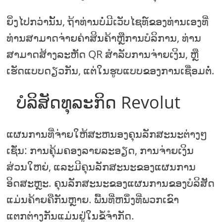
ຍິ່ງໄປກວ່ານັ້ນ, ຖ້າທ່ານບໍ່ມີເວັບໄຊທ໌ຂອງທ່ານເອງທີ່
ທ່ານສາມາດຈ່າຍຄ່າສິນຄ້າຫຼືການບໍລິການ, ທ່ານ
ສາມາດສ້າງລະຫັດ QR ສໍາລັບການຈ່າຍເງິນ, ຫຼື
ເຮັດແບບດຽວກັນ, ແຕ່ໃນຮູບແບບຂອງການເຊື່ອມຕໍ່.
ບໍລິສັດທຸລະກິດ Revolut
ແຜນການທີ່ຈ່າຍໃຫ້ສະຫນອງຄຸນລັກສະນະຕ່າງໆ
ເຊັ່ນ: ການຄຸ້ມຄອງລາຍລະອຽດ, ການຈ່າຍເງິນ
ສ່ວນໃຫຍ່, ແລະມີຄຸນລັກສະນະຂອງແຜນການ
ອິດສະຫຼະ. ຄຸນລັກສະນະຂອງແຜນການຂອງບໍລິສັດ
ແມ່ນຄ້າຍຄືກັນຫຼາຍ. ພື້ນທີ່ຫນຶ່ງທີ່ພວກເຂົາ
ແຕກຕ່າງກັນແມ່ນຢູ່ໃນຂໍ້ຈໍາກັດ.