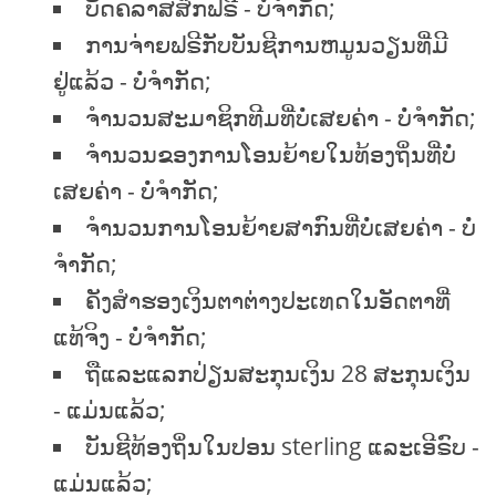
ບັດຄລາສສິກຟຣີ - ບໍ່ຈໍາກັດ;
ການຈ່າຍຟຣີກັບບັນຊີການຫມູນວຽນທີ່ມີ
ຢູ່ແລ້ວ - ບໍ່ຈໍາກັດ;
ຈໍານວນສະມາຊິກທີມທີ່ບໍ່ເສຍຄ່າ - ບໍ່ຈໍາກັດ;
ຈໍານວນຂອງການໂອນຍ້າຍໃນທ້ອງຖິ່ນທີ່ບໍ່
ເສຍຄ່າ - ບໍ່ຈໍາກັດ;
ຈໍານວນການໂອນຍ້າຍສາກົນທີ່ບໍ່ເສຍຄ່າ - ບໍ່
ຈໍາກັດ;
ຄັງສໍາຮອງເງິນຕາຕ່າງປະເທດໃນອັດຕາທີ່
ແທ້ຈິງ - ບໍ່ຈໍາກັດ;
ຖືແລະແລກປ່ຽນສະກຸນເງິນ 28 ສະກຸນເງິນ
- ແມ່ນແລ້ວ;
ບັນຊີທ້ອງຖິ່ນໃນປອນ sterling ແລະເອີຣົບ -
ແມ່ນແລ້ວ;