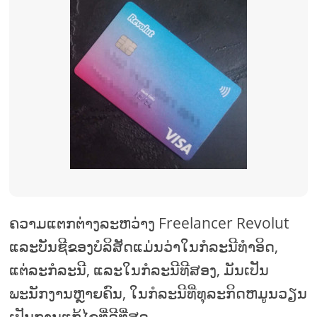
ຄວາມແຕກຕ່າງລະຫວ່າງ Freelancer Revolut
ແລະບັນຊີຂອງບໍລິສັດແມ່ນວ່າໃນກໍລະນີທໍາອິດ,
ແຕ່ລະກໍລະນີ, ແລະໃນກໍລະນີທີສອງ, ມັນເປັນ
ພະນັກງານຫຼາຍຄົນ, ໃນກໍລະນີທີ່ທຸລະກິດຫມູນວຽນ
ເປັນການແກ້ໄຂທີ່ດີທີ່ສຸດ.