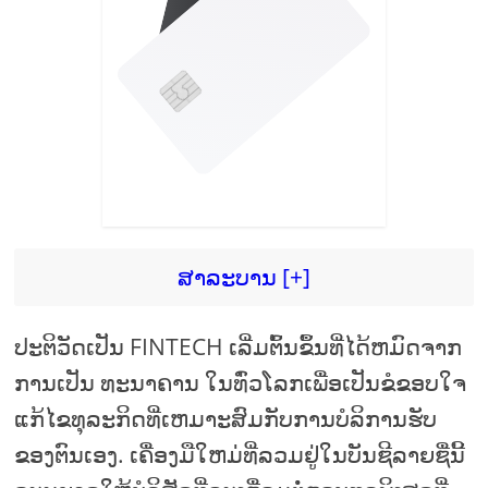
ສາລະບານ [+]
ປະຕິວັດເປັນ FINTECH ເລີ່ມຕົ້ນຂຶ້ນທີ່ໄດ້ຫມົດຈາກ
ການເປັນ ທະນາຄານ ໃນທົ່ວໂລກເພື່ອເປັນຂໍຂອບໃຈ
ແກ້ໄຂທຸລະກິດທີ່ເຫມາະສົມກັບການບໍລິການຮັບ
ຂອງຕົນເອງ. ເຄື່ອງມືໃຫມ່ທີ່ລວມຢູ່ໃນບັນຊີລາຍຊື່ນີ້