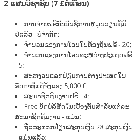
2 ແຜນວິຊາຊີບ (7 £ຕໍ່ເດືອນ)
ການຈ່າຍຟຣີກັບບັນຊີການຫມູນວຽນທີ່ມີ
ຢູ່ແລ້ວ - ບໍ່ຈໍາກັດ;
ຈໍານວນຂອງການໂອນໃນທ້ອງຖິ່ນຟຣີ - 20;
ຈໍານວນຂອງການໂອນລະຫວ່າງປະເທດຟຣີ
- 5;
ສະຫງວນແລກປ່ຽນການຕ່າງປະເທດໃນ
ອັດຕາທີ່ແທ້ຈິງຂອງ 5,000 £;
ສະມາຊິກທີມງານຟຣີ - 4;
Free ບັດບໍລິສັດໃນເບື້ອງຕົ້ນສໍາລັບແຕ່ລະ
ສະມາຊິກທີມງານ - ແມ່ນ;
ຖືແລະແລກປ່ຽນສະກຸນເງິນ 28 ສະກຸນເງິນ
- ແມ່ນແລ້ວ;