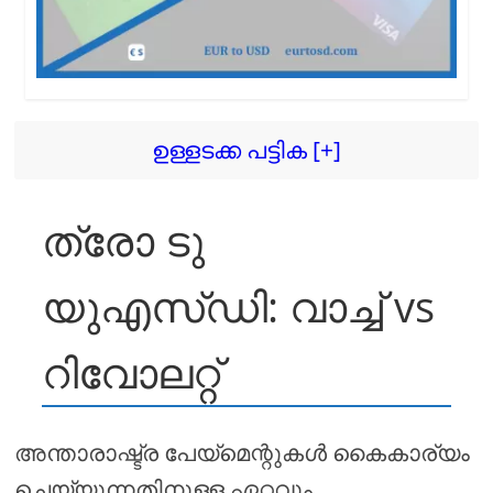
ഉള്ളടക്ക പട്ടിക [+]
ത്രോ ടു
യുഎസ്ഡി: വാച്ച് vs
റിവോലറ്റ്
അന്താരാഷ്ട്ര പേയ്മെന്റുകൾ കൈകാര്യം
ചെയ്യുന്നതിനുള്ള ഏറ്റവും