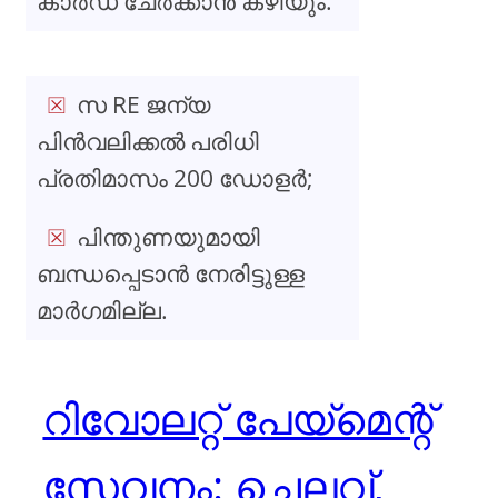
കാർഡ് ചേർക്കാൻ കഴിയും.
സ RE ജന്യ
പിൻവലിക്കൽ പരിധി
പ്രതിമാസം 200 ഡോളർ;
പിന്തുണയുമായി
ബന്ധപ്പെടാൻ നേരിട്ടുള്ള
മാർഗമില്ല.
റിവോലറ്റ് പേയ്മെന്റ്
സേവനം: ചെലവ്,