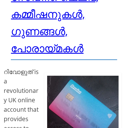
കമ്മീഷനുകൾ,
ഗുണങ്ങൾ,
പോരായ്മകൾ
റിവോളുത് is
a
revolutionar
y UK online
account that
provides