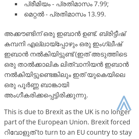
പ്രീമിയം - പ്രതിമാസം 7.99;
മെറ്റൽ - പ്രതിമാസം 13.99.
അക്കൗണ്ടിന് ഒരു ഇബാൻ ഉണ്ട്. ബ്രിട്ടീഷ്
കമ്പനി എല്ലായ്പ്പോഴും ഒരു ഇംഗ്ലീഷ്
ഇബാൻ നൽകിയിട്ടുണ്ട് (ഇത് അടുത്തിടെ
ഒരു താൽക്കാലിക ലിത്വാനിയൻ ഇബാൻ
നൽകിയിട്ടുണ്ടെങ്കിലും ഇത് യുകെയിലെ
ഒരു പൂർണ്ണ ബാങ്കായി
⩓
അംഗീകരിക്കപ്പെട്ടിരിക്കുന്നു.
This is due to Brexit as the UK is no longer
part of the European Union. Brexit forced
റിവോളുത് to turn to an EU country to stay