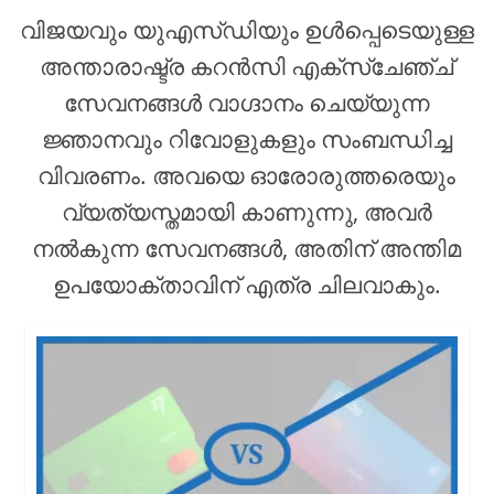
വിജയവും യുഎസ്ഡിയും ഉൾപ്പെടെയുള്ള
അന്താരാഷ്ട്ര കറൻസി എക്സ്ചേഞ്ച്
സേവനങ്ങൾ വാഗ്ദാനം ചെയ്യുന്ന
ജ്ഞാനവും റിവോളുകളും സംബന്ധിച്ച
വിവരണം. അവയെ ഓരോരുത്തരെയും
വ്യത്യസ്തമായി കാണുന്നു, അവർ
നൽകുന്ന സേവനങ്ങൾ, അതിന് അന്തിമ
ഉപയോക്താവിന് എത്ര ചിലവാകും.