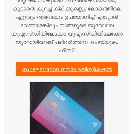
തുറക്കാനാകുമെന്ന് നിങ്ങൾക്കറിയാമോ,
കൂടാതെ കുറച്ച് ക്ലിക്കുകളും ലോകത്തിലെ
ഏറ്റവും താഴ്ന്നവയും ഉപയോഗിച്ച് എപ്പോൾ
വേണമെങ്കിലും നിങ്ങളുടെ യൂറോയെ
യുഎസ്ഡിയിലേക്കോ യുഎസ്ഡിയിലേക്കോ
യൂറോയിലേക്ക് പരിവർത്തനം ചെയ്യുക.
ഫീസ്?
സ registration ജന്യ രജിസ്ട്രേഷൻ