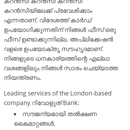
കറൻസി കറൻസി കറൻസി
കറൻസിയിലേക്ക് പ്രവേശിക്കാം
എന്നതാണ്. വിദേശത്ത് കാർഡ്
ഉപയോഗിക്കുന്നതിന് നിങ്ങൾ ഫീസ് ഒരു
ഫീസ് ഉണ്ടാക്കുന്നില്ല. അപ്ലിക്കേഷൻ
വളരെ ഉപയോക്തൃ സൗഹൃദമാണ്.
നിങ്ങളുടെ ധനകാര്യത്തിന്റെ എല്ലാ
വശങ്ങളിലും നിങ്ങൾ സാരം ചെയ്യാത്ത
നിയന്ത്രണം.
Leading services of the London-based
company റിവോളുത് Bank:
സൗജന്യമായി തൽക്ഷണ
കൈമാറ്റങ്ങൾ,