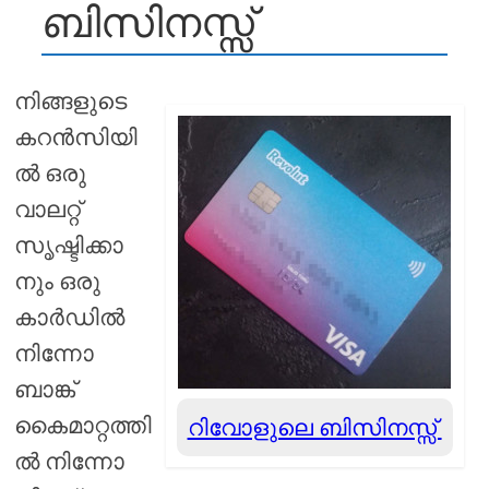
ബിസിനസ്സ്
നിങ്ങളുടെ
കറൻസിയി
ൽ ഒരു
വാലറ്റ്
സൃഷ്ടിക്കാ
നും ഒരു
കാർഡിൽ
നിന്നോ
ബാങ്ക്
കൈമാറ്റത്തി
റിവോളുലെ ബിസിനസ്സ്
ൽ നിന്നോ