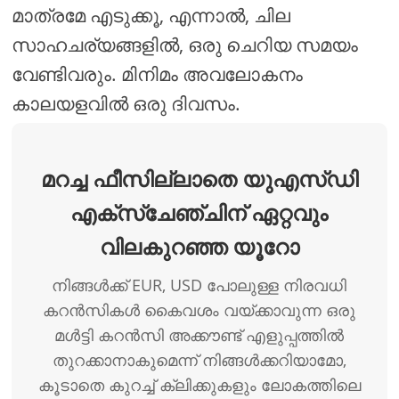
മാത്രമേ എടുക്കൂ, എന്നാൽ, ചില
സാഹചര്യങ്ങളിൽ, ഒരു ചെറിയ സമയം
വേണ്ടിവരും. മിനിമം അവലോകനം
കാലയളവിൽ ഒരു ദിവസം.
മറച്ച ഫീസില്ലാതെ യുഎസ്ഡി
എക്സ്ചേഞ്ചിന് ഏറ്റവും
വിലകുറഞ്ഞ യൂറോ
നിങ്ങൾക്ക് EUR, USD പോലുള്ള നിരവധി
കറൻസികൾ കൈവശം വയ്ക്കാവുന്ന ഒരു
മൾട്ടി കറൻസി അക്കൗണ്ട് എളുപ്പത്തിൽ
തുറക്കാനാകുമെന്ന് നിങ്ങൾക്കറിയാമോ,
കൂടാതെ കുറച്ച് ക്ലിക്കുകളും ലോകത്തിലെ