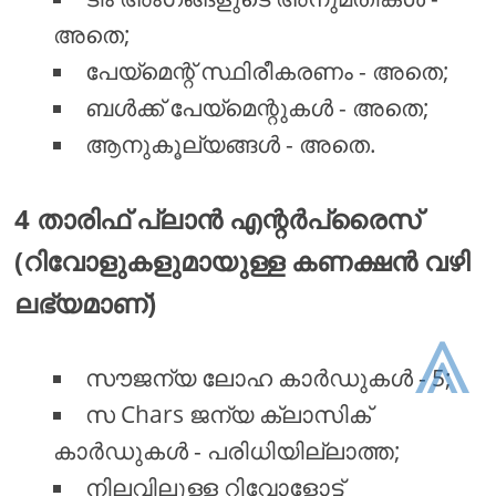
അതെ;
പേയ്മെന്റ് സ്ഥിരീകരണം - അതെ;
ബൾക്ക് പേയ്മെന്റുകൾ - അതെ;
ആനുകൂല്യങ്ങൾ - അതെ.
4 താരിഫ് പ്ലാൻ എന്റർപ്രൈസ്
(റിവോളുകളുമായുള്ള കണക്ഷൻ വഴി
ലഭ്യമാണ്)
⩓
സൗജന്യ ലോഹ കാർഡുകൾ - 5;
സ Chars ജന്യ ക്ലാസിക്
കാർഡുകൾ - പരിധിയില്ലാത്ത;
നിലവിലുള്ള റിവോളോട്ട്