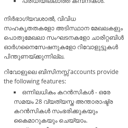
പരിധിയില്ലാത്ത കമ്പനികൾ.
നിർഭാഗ്യവശാൽ, വിവിധ
സഹകൃതതകളോ അടിസ്ഥാന മേഖലകളും
പൊതുമേഖലാ സംഘടനകളോ ചാരിറ്റബിൾ
ഓർഗനൈസേഷനുകളോ റിവോളുട്ടുകൾ
പിന്തുണയ്ക്കുന്നില്ല.
റിവോളുലെ ബിസിനസ്സ് accounts provide
the following features:
ഒന്നിലധികം കറൻസികൾ - ഒരേ
സമയം 28 വ്യത്യസ്ത അന്താരാഷ്ട്ര
കറൻസികൾ സംഭരിക്കുകയും
കൈമാറുകയും ചെയ്യാം.