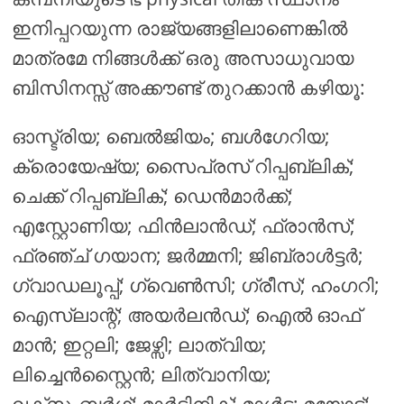
ഇനിപ്പറയുന്ന രാജ്യങ്ങളിലാണെങ്കിൽ
മാത്രമേ നിങ്ങൾക്ക് ഒരു അസാധുവായ
ബിസിനസ്സ് അക്കൗണ്ട് തുറക്കാൻ കഴിയൂ:
ഓസ്ട്രിയ; ബെൽജിയം; ബൾഗേറിയ;
ക്രൊയേഷ്യ; സൈപ്രസ് റിപ്പബ്ലിക്;
ചെക്ക് റിപ്പബ്ലിക്; ഡെൻമാർക്ക്;
എസ്റ്റോണിയ; ഫിൻലാൻഡ്; ഫ്രാൻസ്;
ഫ്രഞ്ച് ഗയാന; ജർമ്മനി; ജിബ്രാൾട്ടർ;
ഗ്വാഡലൂപ്പ്; ഗ്വെൺസി; ഗ്രീസ്; ഹംഗറി;
ഐസ്ലാന്റ്; അയർലൻഡ്; ഐൽ ഓഫ്
മാൻ; ഇറ്റലി; ജേഴ്സി; ലാത്വിയ;
ലിച്ചെൻസ്റ്റൈൻ; ലിത്വാനിയ;
ലക്സംബർഗ്; മാർട്ടിനിക്; മാൾട്ട; മയോട്ട്;