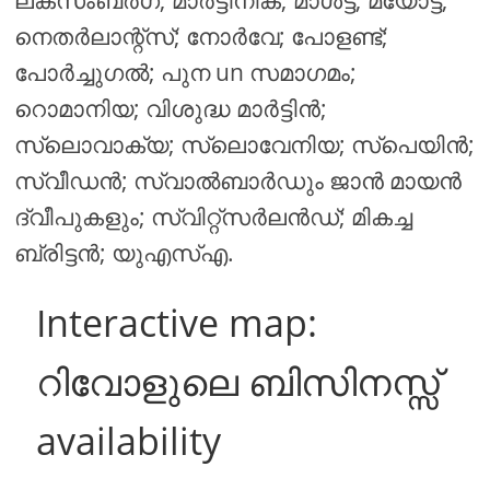
നെതർലാന്റ്സ്; നോർവേ; പോളണ്ട്;
പോർച്ചുഗൽ; പുന un സമാഗമം;
റൊമാനിയ; വിശുദ്ധ മാർട്ടിൻ;
സ്ലൊവാക്യ; സ്ലൊവേനിയ; സ്പെയിൻ;
സ്വീഡൻ; സ്വാൽബാർഡും ജാൻ മായൻ
ദ്വീപുകളും; സ്വിറ്റ്സർലൻഡ്; മികച്ച
ബ്രിട്ടൻ; യുഎസ്എ.
Interactive map:
റിവോളുലെ ബിസിനസ്സ്
availability