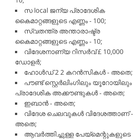
10;
സ local ജന്യ പ്രാദേശിക
കൈമാറ്റങ്ങളുടെ എണ്ണം - 100;
സ്വതന്ത്ര അന്താരാഷ്ട്ര
കൈമാറ്റങ്ങളുടെ എണ്ണം - 10;
വിദേശനാണ്യ റിസർവ് £ 10,000
ഡോളർ;
ഹോൾഡ് 2 2 കറൻസികൾ - അതെ;
പൗണ്ട് സ്റ്റെർലിംഗിലും യൂറോയിലും
പ്രാദേശിക അക്കൗണ്ടുകൾ - അതെ;
ഇബാൻ - അതെ;
വിദേശ ചെലവുകൾ വിദേശത്താണ് -
അതെ;
ആവർത്തിച്ചുള്ള പേയ്മെന്റുകളുടെ