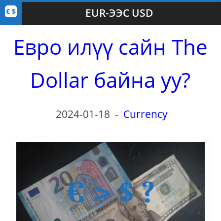
EUR-ЭЭС USD
Евро илүү сайн The
Dollar байна уу?
2024-01-18
-
Currency