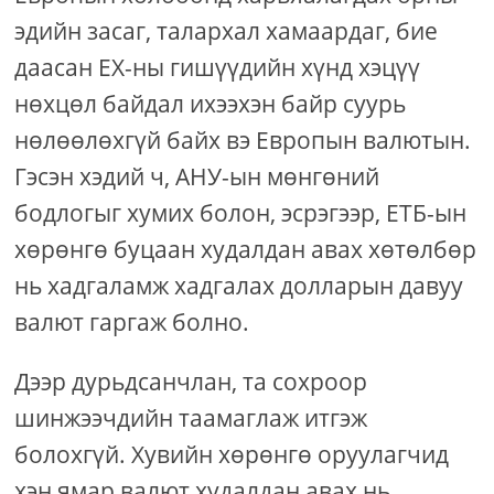
эдийн засаг, талархал хамаардаг, бие
даасан ЕХ-ны гишүүдийн хүнд хэцүү
нөхцөл байдал ихээхэн байр суурь
нөлөөлөхгүй байх вэ Европын валютын.
Гэсэн хэдий ч, АНУ-ын мөнгөний
бодлогыг хумих болон, эсрэгээр, ЕТБ-ын
хөрөнгө буцаан худалдан авах хөтөлбөр
нь хадгаламж хадгалах долларын давуу
валют гаргаж болно.
Дээр дурьдсанчлан, та сохроор
шинжээчдийн таамаглаж итгэж
болохгүй. Хувийн хөрөнгө оруулагчид
хэн ямар валют худалдан авах нь