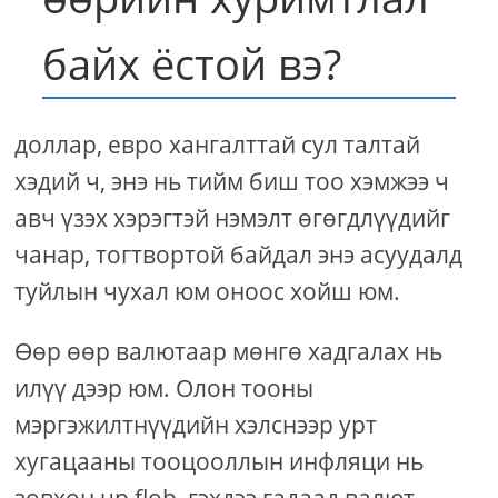
байх ёстой вэ?
доллар, евро хангалттай сул талтай
хэдий ч, энэ нь тийм биш тоо хэмжээ ч
авч үзэх хэрэгтэй нэмэлт өгөгдлүүдийг
чанар, тогтвортой байдал энэ асуудалд
туйлын чухал юм оноос хойш юм.
Өөр өөр валютаар мөнгө хадгалах нь
илүү дээр юм. Олон тооны
мэргэжилтнүүдийн хэлснээр урт
хугацааны тооцооллын инфляци нь
зөвхөн up flob, гэхдээ гадаад валют