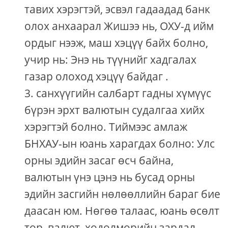
тавих хэрэгтэй, эсвэл гадаадад банк
олох анхаарал Жишээ нь, ОХУ-д ийм
ордыг нээж, маш хэцүү байх болно,
учир нь: Энэ нь түүнийг хадгалах
газар олоход хэцүү байдаг .
санхүүгийн салбарт гадны хүмүүс
бүрэн эрхт валютын судалгаа хийх
хэрэгтэй болно. Тиймээс амлаж
БНХАУ-ын юань харагдах болно: Улс
орны эдийн засаг өсч байна,
валютын үнэ цэнэ нь бусад орны
эдийн засгийн нөлөөллийн бараг бие
даасан юм. Нөгөө талаас, юань өсөлт
төр, валют, хөдөлмөрийн зардал