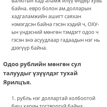
валютын хадгаламж илүү өндөр хувь
байна. евро болон ам.долларын
хадгаламжийн ашигт саяхан
нэмэгдсэн байна гэсэн хэдий ч, ОХУ-
ын үндэсний мөнгөн тэмдэгт одоо ч
гэсэн энэ асуудлаар гадаадын нэг нь
дээгүүр байна.
Одоо рублийн мөнгөн сул
талуудыг үзүүлдэг тухай
Ярилцъя.
рубль нэг доллартай холбоотой
биш харин тогтворгүй байна.