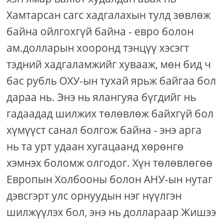
Хамтарсан сагс хадгалахын тулд зөвлөж
байна ойлгохгүй байна - евро болон
ам.долларын хооронд тэнцүү хэсэгт
тэдний хадгаламжийг хувааж, мөн бид ч
бас рубль ОХУ-ын тухай ярьж байгаа бол
дараа нь. Энэ нь ялангуяа бүгдийг нь
гадаадад шилжих төлөвлөж байхгүй бол
хүмүүст санал болгож байна - энэ арга
нь та урт удаан хугацаанд хөрөнгө
хэмнэх боломж олгодог. Хүн төлөвлөгөө
Европын Холбооны болон АНУ-ын нутаг
дэвсгэрт улс орнуудын нэг нүүлгэн
шилжүүлэх бол, энэ нь доллараар Жишээ