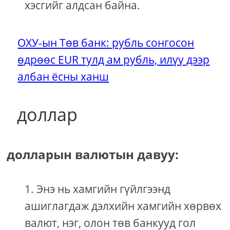
хэсгийг алдсан байна.
ОХУ-ын Төв банк: рубль сонгосон
өдрөөс EUR тулд ам рубль, илүү дээр
албан ёсны ханш
доллар
долларын валютын давуу:
Энэ нь хамгийн гүйлгээнд
ашиглагдаж дэлхийн хамгийн хөрвөх
валют, нэг, олон төв банкууд гол