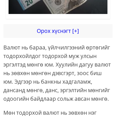
Орох хүснэгт [+]
Валют нь бараа, үйлчилгээний өртөгийг
тодорхойлдог тодорхой муж улсын
эргэлтэд мөнгө юм. Хуулийн дагуу валют
нь зөвхөн мөнгөн дэвсгэрт, зоос биш
юм. Эдгээр нь банкны хадгаламж,
дансанд мөнгө, данс, эргэлтийн мөнгийг
одоогийн байдлаар сольж авсан мөнгө.
Мөн тодорхой валют нь зөвхөн нэг