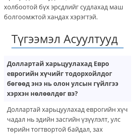
холбоотой бүх эрсдлийг судлахад маш
болгоомжтой хандах хэрэгтэй.
Түгээмэл Асуултууд
Доллартай харьцуулахад Евро
еврогийн хүчийг тодорхойлдог
бөгөөд энэ нь олон улсын гүйлгээ
хэрхэн нөлөөлдөг вэ?
Доллартай харьцуулахад еврогийн хүч
чадал нь эдийн засгийн үзүүлэлт, улс
төрийн тогтвортой байдал, зах