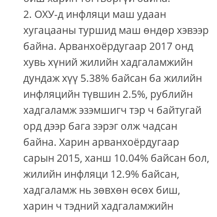
ОХУ-д инфляци маш удаан
хугацааны туршид маш өндөр хэвээр
байна. Арванхоёрдугаар 2017 онд
хувь хүний ​​жилийн хадгаламжийн
дундаж хүү 5.38% байсан ба жилийн
инфляцийн түвшин 2.5%, рублийн
хадгаламж эзэмшигч тэр ч байтугай
орд дээр бага зэрэг олж чадсан
байна. Харин арванхоёрдугаар
сарын 2015, ханш 10.04% байсан бол,
жилийн инфляци 12.9% байсан,
хадгаламж нь зөвхөн өсөх биш,
харин ч тэдний хадгаламжийн