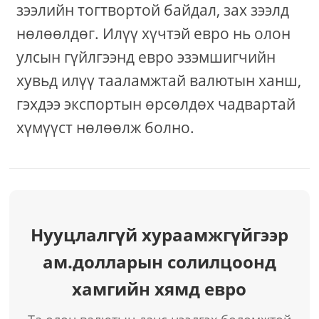
зээлийн тогтвортой байдал, зах зээлд
нөлөөлдөг. Илүү хүчтэй евро нь олон
улсын гүйлгээнд евро эзэмшигчийн
хувьд илүү тааламжтай валютын ханш,
гэхдээ экспортын өрсөлдөх чадвартай
хүмүүст нөлөөлж болно.
Нууцлалгүй хураамжгүйгээр
ам.долларын солилцоонд
хамгийн хямд евро