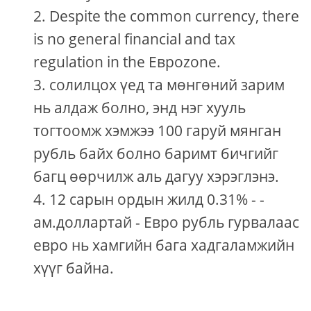
Despite the common currency, there
is no general financial and tax
regulation in the Евроzone.
солилцох үед та мөнгөний зарим
нь алдаж болно, энд нэг хууль
тогтоомж хэмжээ 100 гаруй мянган
рубль байх болно баримт бичгийг
багц өөрчилж аль дагуу хэрэглэнэ.
12 сарын ордын жилд 0.31% - -
ам.доллартай - Евро рубль гурвалаас
евро нь хамгийн бага хадгаламжийн
хүүг байна.