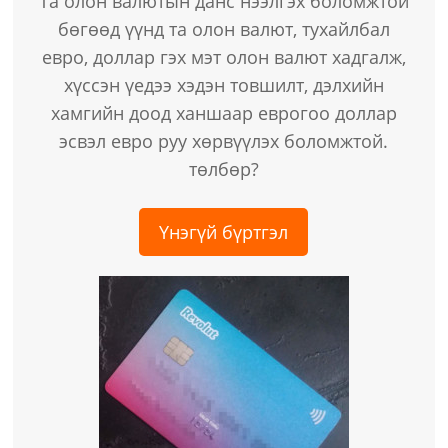
Та олон валютын данс нээлгэх боломжтой
бөгөөд үүнд та олон валют, тухайлбал
евро, доллар гэх мэт олон валют хадгалж,
хүссэн үедээ хэдэн товшилт, дэлхийн
хамгийн доод ханшаар еврогоо доллар
эсвэл евро руу хөрвүүлэх боломжтой.
төлбөр?
Үнэгүй бүртгэл