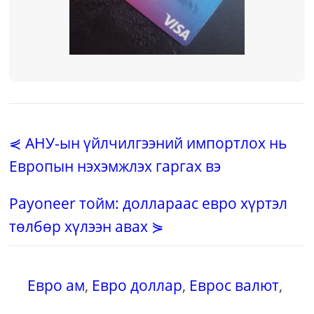
⋞ АНУ-ын үйлчилгээний импортлох нь
Европын нэхэмжлэх гаргах вэ
Payoneer тойм: доллараас евро хүртэл
төлбөр хүлээн авах ⋟
Евро ам
,
Евро доллар
,
Еврос валют
,