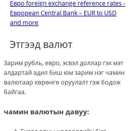
Евро foreign exchange reference rates -
Евроpean Central Bank – EUR to USD
and more
Этгээд валют
Зарим рубль, евро, эсвэл доллар гэх мэт
алдартай адил биш юм зарим нэг чамин
валютаар хөрөнгө оруулалт гэж бодож
байгаа.
чамин валютын давуу: