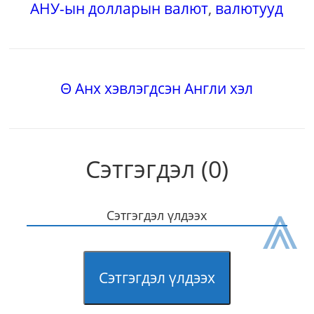
АНУ-ын долларын валют
,
валютууд
Θ Анх хэвлэгдсэн Англи хэл
Сэтгэгдэл (0)
⩓
Сэтгэгдэл үлдээх
Сэтгэгдэл үлдээх