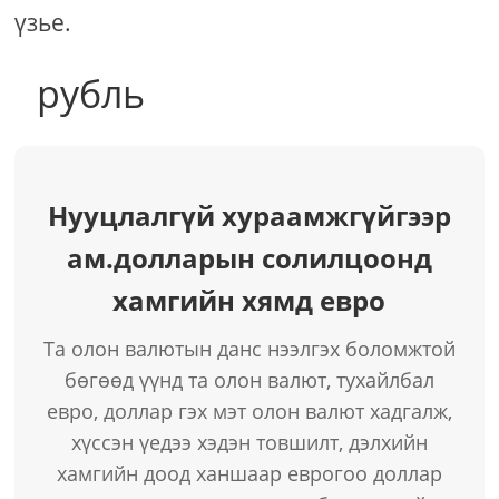
үзье.
рубль
Нууцлалгүй хураамжгүйгээр
ам.долларын солилцоонд
хамгийн хямд евро
Та олон валютын данс нээлгэх боломжтой
бөгөөд үүнд та олон валют, тухайлбал
евро, доллар гэх мэт олон валют хадгалж,
хүссэн үедээ хэдэн товшилт, дэлхийн
хамгийн доод ханшаар еврогоо доллар