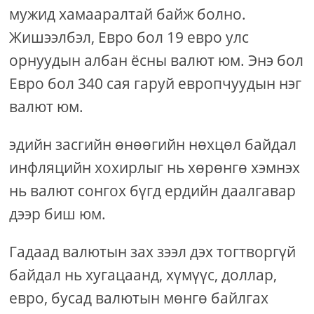
мужид хамааралтай байж болно.
Жишээлбэл, Евро бол 19 евро улс
орнуудын албан ёсны валют юм. Энэ бол
Евро бол 340 сая гаруй европчуудын нэг
валют юм.
эдийн засгийн өнөөгийн нөхцөл байдал
инфляцийн хохирлыг нь хөрөнгө хэмнэх
нь валют сонгох бүгд ердийн даалгавар
дээр биш юм.
Гадаад валютын зах зээл дэх тогтворгүй
байдал нь хугацаанд, хүмүүс, доллар,
евро, бусад валютын мөнгө байлгах