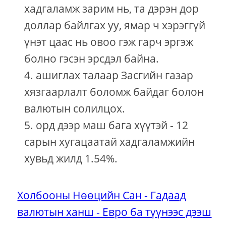
хадгаламж зарим нь, та дэрэн дор
доллар байлгах уу, ямар ч хэрэггүй
үнэт цаас нь овоо гэж гарч эргэж
болно гэсэн эрсдэл байна.
ашиглах талаар Засгийн газар
хязгаарлалт боломж байдаг болон
валютын солилцох.
орд дээр маш бага хүүтэй - 12
сарын хугацаатай хадгаламжийн
хувьд жилд 1.54%.
Холбооны Нөөцийн Сан - Гадаад
валютын ханш - Евро ба түүнээс дээш