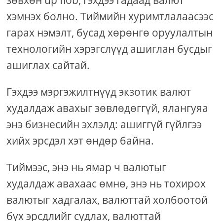
хэмнэх болно. Тиймийн хуримтлалаасээс
гарах нэмэлт, бусад хөрөнгө оруулалтын
технологийн хэрэгслүүд ашиглан бусдыг
ашиглах сайтай.
Гэхдээ мэргэжилтнүүд экзотик валют
худалдаж авахыг зөвлөдөггүй, ялангуяа
энэ бизнесийн эхлэлд: ашиггүй гүйлгээ
хийх эрсдэл хэт өндөр байна.
Тиймээс, энэ нь ямар ч валютыг
худалдаж авахаас өмнө, энэ нь тохирох
валютыг хадгалах, валюттай холбоотой
бүх эрсдлийг судлах, валюттай