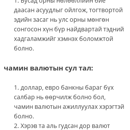
Бусад орны нөлөөллийн бие
даасан асуудлыг ойлгож, тогтвортой
эдийн засаг нь улс орны мөнгөн
сонгосон хүн бүр найдвартай тэдний
хадгаламжийг хэмнэх боломжтой
болно.
чамин валютын сул тал:
доллар, евро банкны бараг бүх
салбар нь өөрчилж болно бол,
чамин валютын ажиллуулах хэрэгтэй
болно.
Хэрэв та аль гудсан дор валют