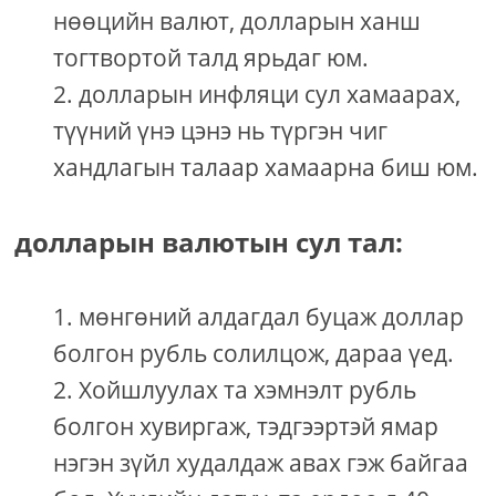
нөөцийн валют, долларын ханш
тогтвортой талд ярьдаг юм.
долларын инфляци сул хамаарах,
түүний үнэ цэнэ нь түргэн чиг
хандлагын талаар хамаарна биш юм.
долларын валютын сул тал:
мөнгөний алдагдал буцаж доллар
болгон рубль солилцож, дараа үед.
Хойшлуулах та хэмнэлт рубль
болгон хувиргаж, тэдгээртэй ямар
нэгэн зүйл худалдаж авах гэж байгаа