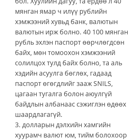
бол. Хуулийн дагуу, та ердөө л 40
мянган ямар ч илүү рублийн
хэмжээний хувьд банк, валютын
валютын ирж болно. 40 100 мянган
рубль эхлэн паспорт өөрчлөгдсөн
байх, мөн томоохон хэмжээний
солилцох тулд байх болно, та аль
хэдийн асуулга бөглөх, гадаад
паспорт өгөгдлийг зааж SNILS,
цагаан тугалга болон аюулгүй
байдлын албанаас сэжиглэн өдөөх
шаардлагагүй.
долларын дэлхийн хамгийн
хуурамч валют юм, тийм болохоор