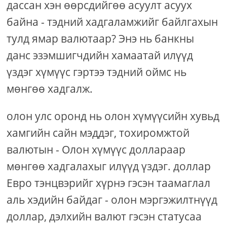
дассан хэн өөрсдийгөө асуулт асуух
байна - тэдний хадгаламжийг байлгахын
тулд ямар валютаар? Энэ нь банкны
данс эзэмшигчдийн хамаатай илүүд
үздэг хүмүүс гэртээ тэдний оймс нь
мөнгөө хадгалж.
олон улс оронд нь олон хүмүүсийн хувьд
хамгийн сайн мэддэг, тохиромжтой
валютын - Олон хүмүүс доллараар
мөнгөө хадгалахыг илүүд үздэг. доллар
Евро тэнцвэрийг хүрнэ гэсэн таамаглал
аль хэдийн байдаг - олон мэргэжилтнүүд
доллар, дэлхийн валют гэсэн статусаа