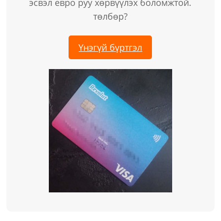
эсвэл евро руу хөрвүүлэх боломжтой.
төлбөр?
Үнэгүй бүртгэл