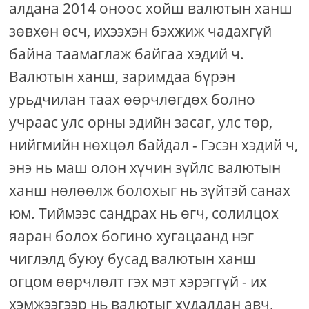
алдана 2014 оноос хойш валютын ханш
зөвхөн өсч, ихээхэн бэхжиж чадахгүй
байна таамаглаж байгаа хэдий ч.
Валютын ханш, заримдаа бүрэн
урьдчилан таах өөрчлөгдөх болно
учраас улс орны эдийн засаг, улс төр,
нийгмийн нөхцөл байдал - Гэсэн хэдий ч,
энэ нь маш олон хүчин зүйлс валютын
ханш нөлөөлж болохыг нь зүйтэй санах
юм. Тиймээс сандрах нь өгч, солилцох
яаран болох богино хугацаанд нэг
чиглэлд буюу бусад валютын ханш
огцом өөрчлөлт гэх мэт хэрэггүй - их
хэмжээгээр нь валютыг худалдан авч,