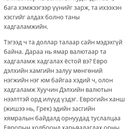
бага хэмжээгээр үүнийг зарж, та ихээхэн
хэсгийг алдах болно таны
хадгаламжийн.
Тэгээд ч та доллар талаар сайн мэдэхгүй
байна. Дараа нь ямар валютаар та
хадгаламж хадгалах ёстой вэ? Евро
дэлхийн хамгийн залуу мөнгөний
нэгжийн нэг юм байгаа хэдий ч, олон
хадгаламж Хуучин Дэлхийн валютын
нээлттэй орд илүүд үздэг. Еврогийн ханш
(жишээ нь, Грек) эдийн засгийн
хямралын байдалд орнуудад туслалцаа
Европын холбоонд харьяалагдах орны