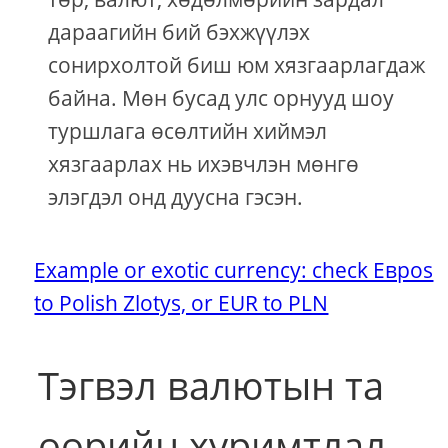
дараагийн бий бэхжүүлэх
сонирхолтой биш юм хязгаарлагдаж
байна. Мөн бусад улс орнууд шоу
туршлага өсөлтийн хиймэл
хязгаарлах нь ихэвчлэн мөнгө
элэгдэл онд дуусна гэсэн.
Example or exotic currency: check Евроs
to Polish Zlotys, or EUR to PLN
Тэгвэл валютын та
өөрийн хуримтлал