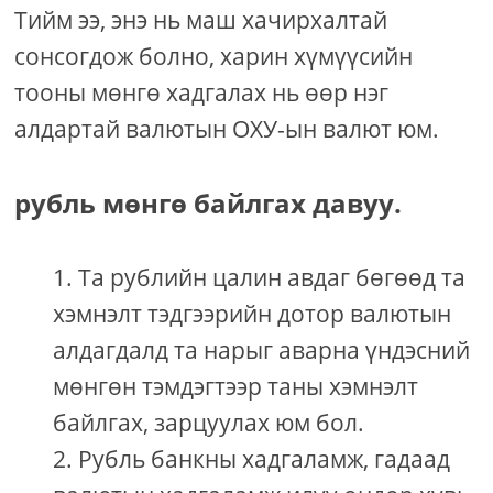
Тийм ээ, энэ нь маш хачирхалтай
сонсогдож болно, харин хүмүүсийн
тооны мөнгө хадгалах нь өөр нэг
алдартай валютын ОХУ-ын валют юм.
рубль мөнгө байлгах давуу.
Та рублийн цалин авдаг бөгөөд та
хэмнэлт тэдгээрийн дотор валютын
алдагдалд та нарыг аварна үндэсний
мөнгөн тэмдэгтээр таны хэмнэлт
байлгах, зарцуулах юм бол.
Рубль банкны хадгаламж, гадаад