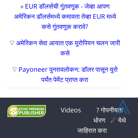
»
EUR डॉलर्सची गुंतवणूक - जेव्हा आपण
अमेरिकन डॉलर्समध्ये कमावता तेव्हा EUR मध्ये
कसे गुंतवणूक करावे?
♡
अमेरिकन सेवा आयात एक युरोपियन चलन जारी
कसे
♡
Payoneer पुनरावलोकन: डॉलर पासून युरो
पर्यंत पेमेंट प्राप्त करा
⩓
Videos
? गोपनीयता
धोरण
-
☄ येथे
जाहिरात करा