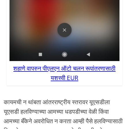
शहाणे वापरुन पीएलएन ऑटो चलन रूपांतरणासाठी
यशस्वी EUR
कायमची न थांबता आंतरराष्ट्रीय स्तरावर यूएसडीला
यूएसडी हलविण्याच्या आमच्या धडपडीच्या वेळी किंवा
आमच्या बँकेने अवरोधित न करता आम्ही पैसे हलविण्यासाठी