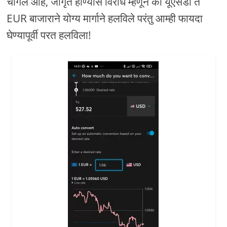
चांगले आहे, जागृत होण्यास विरोध म्हणून की यूएसडी ते
EUR बाजाराने योग्य मार्गाने हलविले परंतु आम्ही फायदा
घेण्यापूर्वी परत हलविला!