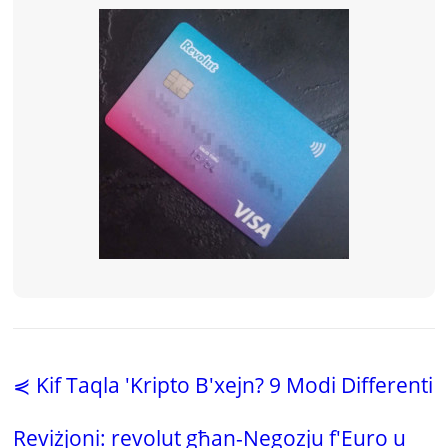
⋞ Kif Taqla 'Kripto B'xejn? 9 Modi Differenti
Reviżjoni: revolut għan-Negozju f'Euro u