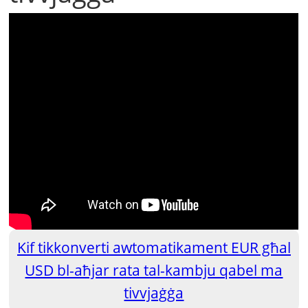
Kif tikkonverti awtomatikament EUR għal
USD bl-aħjar rata tal-kambju qabel ma
tivvjaġġa