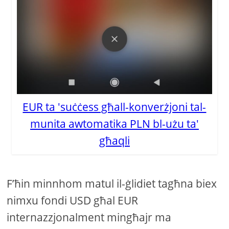
EUR ta 'suċċess għall-konverżjoni tal-
munita awtomatika PLN bl-użu ta'
għaqli
F’ħin minnhom matul il-ġlidiet tagħna biex
nimxu fondi USD għal EUR
internazzjonalment mingħajr ma