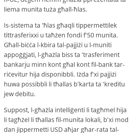
liema munita tuża għall-ħlas.
Is-sistema ta 'ħlas għaqli tippermettilek
tittrasferixxi u taħżen fondi f'50 munita.
Għall-biċċa l-kbira tal-pajjiżi u l-muniti
appoġġjati, l-għażla biss ta 'trasferiment
bankarju minn kont għal kont fil-bank tar-
riċevitur hija disponibbli. Iżda f'xi pajjiżi
huwa possibbli li tħallas b'karta ta 'kreditu
jew debitu.
Suppost, l-għażla intelliġenti li tagħmel hija
li tagħżel li tħallas fil-munita lokali, b'xi mod
dan jippermetti USD aħjar għar-rata tal-