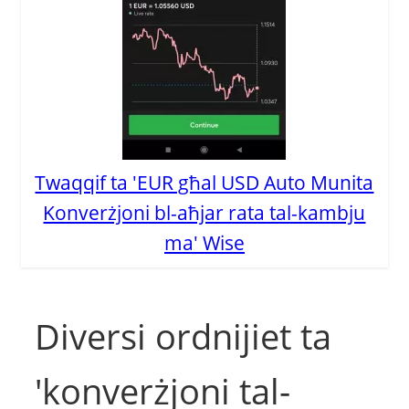
Twaqqif ta 'EUR għal USD Auto Munita
Konverżjoni bl-aħjar rata tal-kambju
ma' Wise
Diversi ordnijiet ta
'konverżjoni tal-