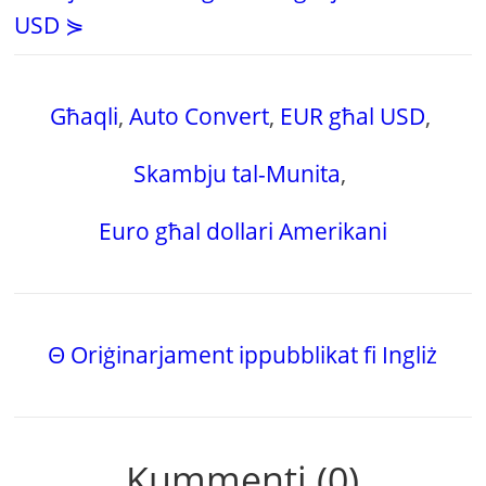
USD ⋟
Għaqli
,
Auto Convert
,
EUR għal USD
,
Skambju tal-Munita
,
Euro għal dollari Amerikani
Θ Oriġinarjament ippubblikat fi Ingliż
Kummenti (0)