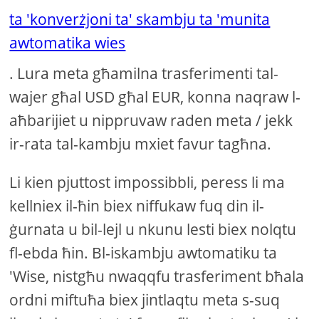
ta 'konverżjoni ta' skambju ta 'munita
awtomatika wies
. Lura meta għamilna trasferimenti tal-
wajer għal USD għal EUR, konna naqraw l-
aħbarijiet u nippruvaw raden meta / jekk
ir-rata tal-kambju mxiet favur tagħna.
Li kien pjuttost impossibbli, peress li ma
kellniex il-ħin biex niffukaw fuq din il-
ġurnata u bil-lejl u nkunu lesti biex nolqtu
fl-ebda ħin. Bl-iskambju awtomatiku ta
'Wise, nistgħu nwaqqfu trasferiment bħala
ordni miftuħa biex jintlaqtu meta s-suq