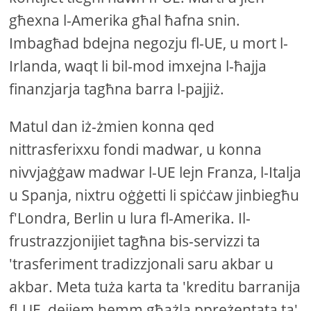
għexna l-Amerika għal ħafna snin.
Imbagħad bdejna negozju fl-UE, u mort l-
Irlanda, waqt li bil-mod imxejna l-ħajja
finanzjarja tagħna barra l-pajjiż.
Matul dan iż-żmien konna qed
nittrasferixxu fondi madwar, u konna
nivvjaġġaw madwar l-UE lejn Franza, l-Italja
u Spanja, nixtru oġġetti li spiċċaw jinbiegħu
f'Londra, Berlin u lura fl-Amerika. Il-
frustrazzjonijiet tagħna bis-servizzi ta
'trasferiment tradizzjonali saru akbar u
akbar. Meta tuża karta ta 'kreditu barranija
fl-UE, dejjem hemm għażla ppreżentata ta'