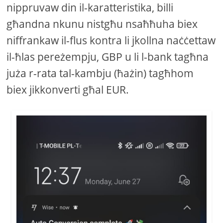
nippruvaw din il-karatteristika, billi
għandna nkunu nistgħu nsaħħuha biex
niffrankaw il-flus kontra li jkollna naċċettaw
il-ħlas pereżempju, GBP u li l-bank tagħna
juża r-rata tal-kambju (ħażin) tagħhom
biex jikkonverti għal EUR.