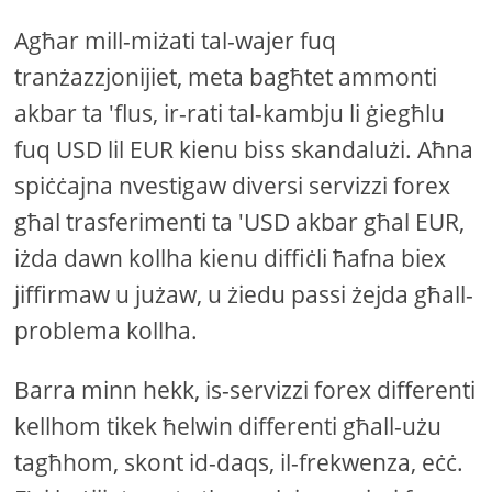
Agħar mill-miżati tal-wajer fuq
tranżazzjonijiet, meta bagħtet ammonti
akbar ta 'flus, ir-rati tal-kambju li ġiegħlu
fuq USD lil EUR kienu biss skandalużi. Aħna
spiċċajna nvestigaw diversi servizzi forex
għal trasferimenti ta 'USD akbar għal EUR,
iżda dawn kollha kienu diffiċli ħafna biex
jiffirmaw u jużaw, u żiedu passi żejda għall-
problema kollha.
Barra minn hekk, is-servizzi forex differenti
kellhom tikek ħelwin differenti għall-użu
tagħhom, skont id-daqs, il-frekwenza, eċċ.