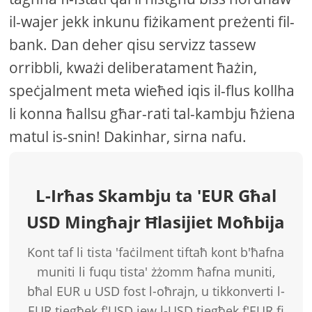
il-wajer jekk inkunu fiżikament preżenti fil-
bank. Dan deher qisu servizz tassew
orribbli, kważi deliberatament ħażin,
speċjalment meta wieħed iqis il-flus kollha
li konna ħallsu għar-rati tal-kambju ħżiena
matul is-snin! Dakinhar, sirna nafu.
L-Irħas Skambju ta 'EUR Għal
USD Mingħajr Ħlasijiet Moħbija
Kont taf li tista 'faċilment tiftaħ kont b'ħafna
muniti li fuqu tista' żżomm ħafna muniti,
bħal EUR u USD fost l-oħrajn, u tikkonverti l-
EUR tiegħek f'USD jew l-USD tiegħek f'EUR fi