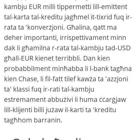
kambju EUR milli tippermetti lill-emittent
tal-karta tal-kreditu jagħmel it-tixrid fuq ir-
rata ta 'konverżjoni. Għalina, qatt ma
deher importanti, irrispettivament minn
dak li għamilna r-rata tal-kambju tad-USD
għall-EUR kienet terribbli. Dan kien
probabbilment minħabba li l-bank tagħna
kien Chase, li fil-fatt tilef kawża ta 'azzjoni
ta' klassi fuq ir-rati tal-kambju
estremament abbużivi li huma ċċarġjaw
lill-klijenti billi jużaw il-karti ta 'kreditu
tagħhom barranin.