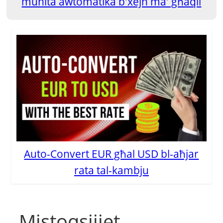
munita awtomatika b'xejn ma' għaqli
Auto-Convert EUR għal USD bl-aħjar
rata tal-kambju
Mistoqsijiet