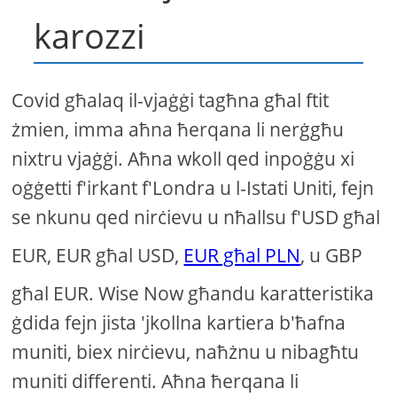
karozzi
Covid għalaq il-vjaġġi tagħna għal ftit
żmien, imma aħna ħerqana li nerġgħu
nixtru vjaġġi. Aħna wkoll qed inpoġġu xi
oġġetti f'irkant f'Londra u l-Istati Uniti, fejn
se nkunu qed nirċievu u nħallsu f'USD għal
EUR, EUR għal USD,
EUR għal PLN
, u GBP
għal EUR. Wise Now għandu karatteristika
ġdida fejn jista 'jkollna kartiera b'ħafna
muniti, biex nirċievu, naħżnu u nibagħtu
muniti differenti. Aħna ħerqana li