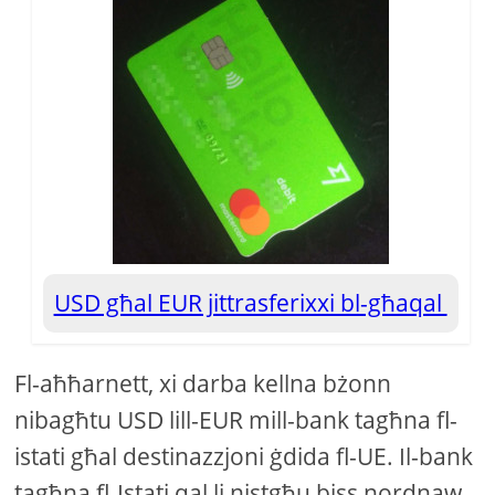
USD għal EUR jittrasferixxi bl-għaqal
Fl-aħħarnett, xi darba kellna bżonn
nibagħtu USD lill-EUR mill-bank tagħna fl-
istati għal destinazzjoni ġdida fl-UE. Il-bank
tagħna fl-Istati qal li nistgħu biss nordnaw