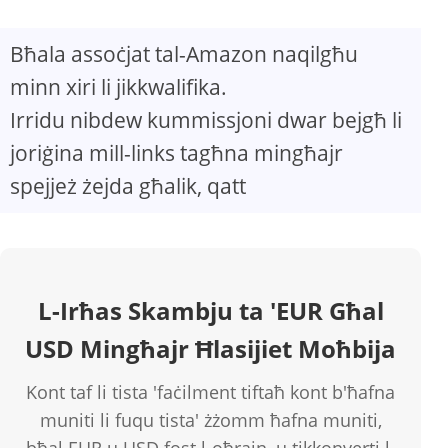
Bħala assoċjat tal-Amazon naqilgħu
minn xiri li jikkwalifika.
Irridu nibdew kummissjoni dwar bejgħ li
joriġina mill-links tagħna mingħajr
spejjeż żejda għalik, qatt
L-Irħas Skambju ta 'EUR Għal
USD Mingħajr Ħlasijiet Moħbija
Kont taf li tista 'faċilment tiftaħ kont b'ħafna
muniti li fuqu tista' żżomm ħafna muniti,