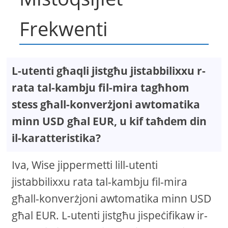
Frekwenti
L-utenti għaqli jistgħu jistabbilixxu r-
rata tal-kambju fil-mira tagħhom
stess għall-konverżjoni awtomatika
minn USD għal EUR, u kif taħdem din
il-karatteristika?
Iva, Wise jippermetti lill-utenti
jistabbilixxu rata tal-kambju fil-mira
għall-konverżjoni awtomatika minn USD
għal EUR. L-utenti jistgħu jispeċifikaw ir-