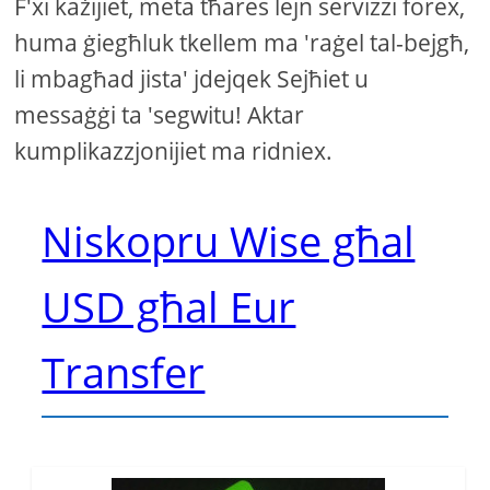
F'xi każijiet, meta tħares lejn servizzi forex,
huma ġiegħluk tkellem ma 'raġel tal-bejgħ,
li mbagħad jista' jdejqek Sejħiet u
messaġġi ta 'segwitu! Aktar
kumplikazzjonijiet ma ridniex.
Niskopru Wise għal
USD għal Eur
Transfer