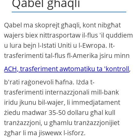
Qabel għaqli
Qabel ma skoprejt għaqli, kont nibgħat
wajers biex nittrasportaw il-flus 'il quddiem
u lura bejn l-Istati Uniti u l-Ewropa. It-
trasferimenti tal-flus fl-Amerika jsiru minn
ACH, trasferiment awtomatiku ta 'kontroll
,
b'rati raġonevoli ħafna. Iżda t-
trasferimenti internazzjonali mill-bank
iridu jkunu bil-wajer, li immedjatament
żiedu madwar 35-50 dollaru għal kull
tranżazzjoni, u għamlu tranżazzjonijiet
żgħar li ma jiswewx l-isforz.