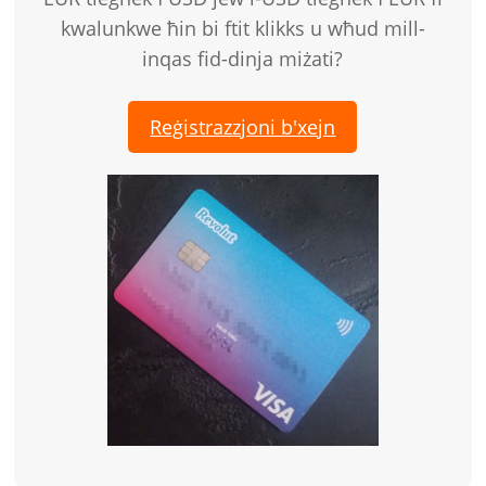
kwalunkwe ħin bi ftit klikks u wħud mill-
inqas fid-dinja miżati?
Reġistrazzjoni b'xejn