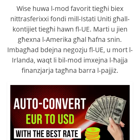
Wise huwa l-mod favorit tiegħi biex
nittrasferixxi fondi mill-Istati Uniti għall-
kontijiet tiegħi hawn fl-UE. Marti u jien
għexna l-Amerika għal ħafna snin.
Imbagħad bdejna negozju fl-UE, u mort l-
Irlanda, waqt li bil-mod imxejna l-ħajja
finanzjarja tagħna barra l-pajjiż.