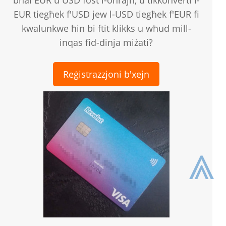
bħal EUR u USD fost l-oħrajn, u tikkonverti l-
EUR tiegħek f'USD jew l-USD tiegħek f'EUR fi
kwalunkwe ħin bi ftit klikks u wħud mill-
inqas fid-dinja miżati?
Reġistrazzjoni b'xejn
⩓