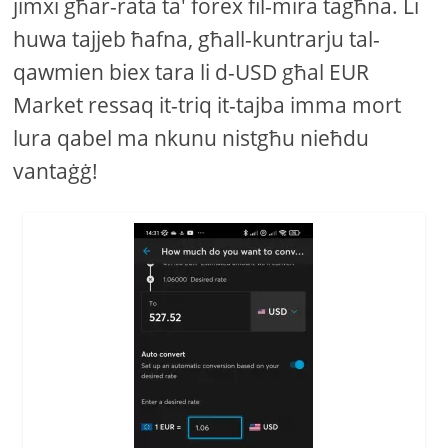
jimxi għar-rata ta' forex fil-mira tagħna. Li
huwa tajjeb ħafna, għall-kuntrarju tal-
qawmien biex tara li d-USD għal EUR
Market ressaq it-triq it-tajba imma mort
lura qabel ma nkunu nistgħu nieħdu
vantaġġ!