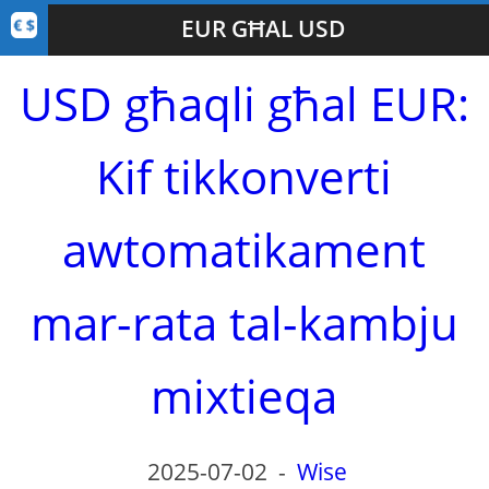
EUR GĦAL USD
USD għaqli għal EUR:
Kif tikkonverti
awtomatikament
mar-rata tal-kambju
mixtieqa
2025-07-02
-
Wise