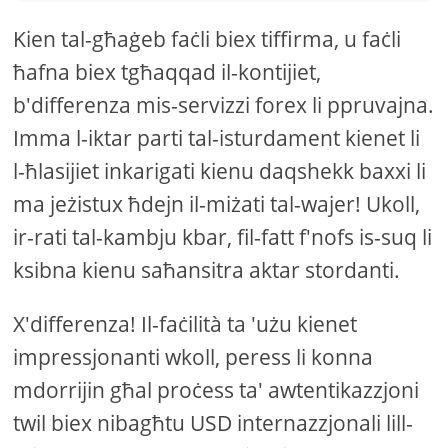
Kien tal-għaġeb faċli biex tiffirma, u faċli
ħafna biex tgħaqqad il-kontijiet,
b'differenza mis-servizzi forex li ppruvajna.
Imma l-iktar parti tal-isturdament kienet li
l-ħlasijiet inkarigati kienu daqshekk baxxi li
ma jeżistux ħdejn il-miżati tal-wajer! Ukoll,
ir-rati tal-kambju kbar, fil-fatt f'nofs is-suq li
ksibna kienu saħansitra aktar stordanti.
X'differenza! Il-faċilità ta 'użu kienet
impressjonanti wkoll, peress li konna
mdorrijin għal proċess ta' awtentikazzjoni
twil biex nibagħtu USD internazzjonali lill-