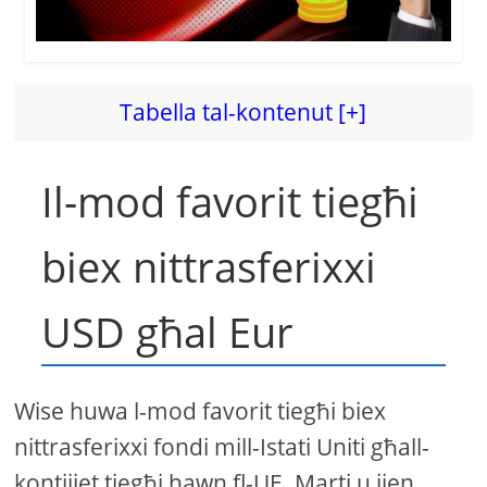
Tabella tal-kontenut [+]
Il-mod favorit tiegħi
biex nittrasferixxi
USD għal Eur
Wise huwa l-mod favorit tiegħi biex
nittrasferixxi fondi mill-Istati Uniti għall-
kontijiet tiegħi hawn fl-UE. Marti u jien