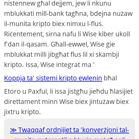
nistennew għal dejjem, jew li nkunu
mblukkati mill-bank tagħna, bdejna nużaw
il-munita kripto biex nimxu l-flus.
Riċentement, sirna nafu li Wise kiber ukoll
f'dan il-qasam. Għall-ewwel, Wise ġie
mblukkat milli jibgħat flus lil xi skambji
kripto. Issa, Wise integrat ma '
Koppja ta' sistemi kripto ewlenin
bħal
Etoro u Paxful, li issa jistgħu jieħdu ħlasijiet
direttament minn Wise biex jintużaw biex
jixtru kripto.
Twaqqaf ordnijiet ta 'konverżjoni tal-