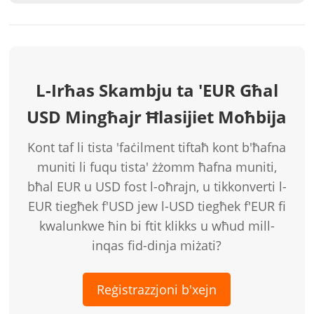
L-Irħas Skambju ta 'EUR Għal
USD Mingħajr Ħlasijiet Moħbija
Kont taf li tista 'faċilment tiftaħ kont b'ħafna
muniti li fuqu tista' żżomm ħafna muniti,
bħal EUR u USD fost l-oħrajn, u tikkonverti l-
EUR tiegħek f'USD jew l-USD tiegħek f'EUR fi
kwalunkwe ħin bi ftit klikks u wħud mill-
inqas fid-dinja miżati?
Reġistrazzjoni b'xejn