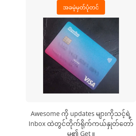
အခမဲ့မှတ်ပုံတင်
Awesome ကို updates များကိုသင့်ရဲ့
Inbox ထဲတွင်တိုက်ရိုက်ကယ်နှုတ်တော်
မူ၏ Get ။