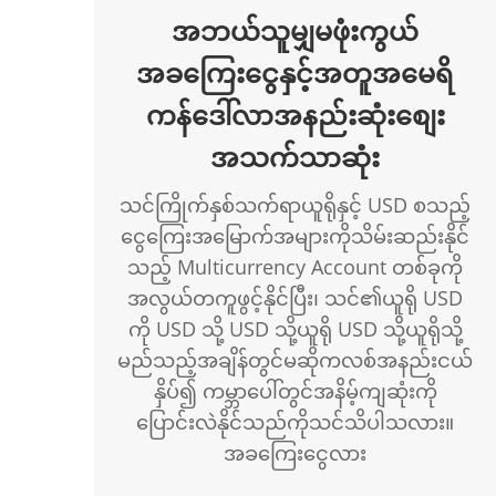
အဘယ်သူမျှမဖုံးကွယ်
အခကြေးငွေနှင့်အတူအမေရိ
ကန်ဒေါ်လာအနည်းဆုံးစျေး
အသက်သာဆုံး
သင်ကြိုက်နှစ်သက်ရာယူရိုနှင့် USD စသည့်
ငွေကြေးအမြောက်အများကိုသိမ်းဆည်းနိုင်
သည့် Multicurrency Account တစ်ခုကို
အလွယ်တကူဖွင့်နိုင်ပြီး၊ သင်၏ယူရို USD
ကို USD သို့ USD သို့ယူရို USD သို့ယူရိုသို့
မည်သည့်အချိန်တွင်မဆိုကလစ်အနည်းငယ်
နှိပ်၍ ကမ္ဘာပေါ်တွင်အနိမ့်ကျဆုံးကို
ပြောင်းလဲနိုင်သည်ကိုသင်သိပါသလား။
အခကြေးငွေလား