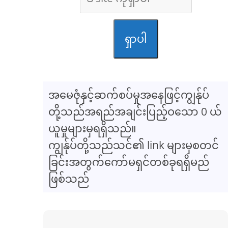
ရှာပါ
အမေဇုံနှင့်ဆက်စပ်မှုအနေဖြင့်ကျွန်ုပ်
တို့သည်အရည်အချင်းပြည့်ဝသော 0 ယ်
ယူမှုများမှရရှိသည်။
ကျွန်ုပ်တို့သည်သင်၏ link များမှစတင်
ခြင်းအတွက်ကော်မရှင်တစ်ခုရရှိမည်
ဖြစ်သည်