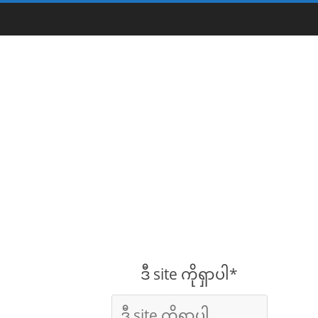
ဒီ site ကိုရှာပါ*