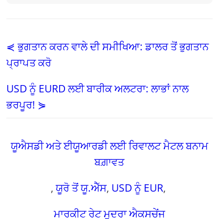
⋞ ਭੁਗਤਾਨ ਕਰਨ ਵਾਲੇ ਦੀ ਸਮੀਖਿਆ: ਡਾਲਰ ਤੋਂ ਭੁਗਤਾਨ
ਪ੍ਰਾਪਤ ਕਰੋ
USD ਨੂੰ EURD ਲਈ ਬਾਰੀਕ ਅਲਟਰਾ: ਲਾਭਾਂ ਨਾਲ
ਭਰਪੂਰ! ⋟
ਯੂਐਸਡੀ ਅਤੇ ਈਯੂਆਰਡੀ ਲਈ ਰਿਵਾਲਟ ਮੈਟਲ ਬਨਾਮ
ਬਗ਼ਾਵਤ
,
ਯੂਰੋ ਤੋਂ ਯੂ.ਐੱਸ
,
USD ਨੂੰ EUR
,
ਮਾਰਕੀਟ ਰੇਟ ਮੁਦਰਾ ਐਕਸਚੇਂਜ