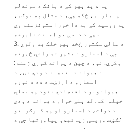
یا د په بهر کې د بانک د موندلو
پاملرنه، ځکه چې، د مثال په توګه،
په روسیه کې به دا خورا ستونزمنه وي
چې د داسې يو امانت دابرخه .
د مالي سکتور څخه بهر خلک به ولري
چې د اسعارو د بشپړ ته راغي څېړنه
وکړي. نو، د چين د يوانه ګوري ژمنه:
د هیواد د اقتصاد د ودې دی، د
اسعارو د ارزښت د ده د نورو
هیوادونو د اقتصادي نفوذ په عملي
خپلواکه. له بلې خوا، د يوانه د ودې
د دولت، د اسعارو او په کارګرانو
لګښت ورپسې زياتېدو پیاوړتیا چې د
مينې وړ نه له خوا محدود. او د نورو