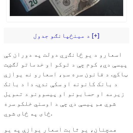
د مینځپانګو جدول [+]
اسعارو د یو ځانګړي دولت په دوران کې
پیسې دي، کوم چې د توکو او خدماتو لګښت
ټاکي. د قانون سره سم، اسعارو نه یوازې
د بانک کانونه او سکې ندي. دا د بانک
زیرمه او حسابونو او پیسوونو د تمویل
شوي هم پیسې دي چې د اوسني خلکو سره
ځای په ځای شوي.
همچنان، یو ثابت اسعار یوازې په یو