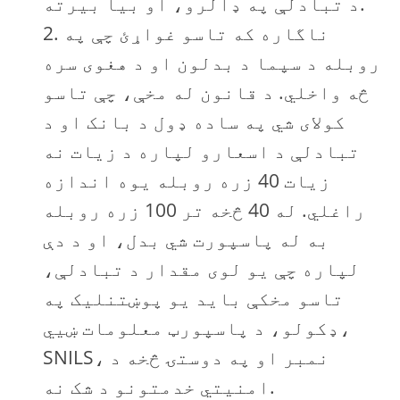
د تبادلې په ډالرو، او بیا بیرته.
ناگاره که تاسو غواړئ چې په
روبله د سپما د بدلون او د هغوی سره
څه واخلي. د قانون له مخې، چې تاسو
کولای شي په ساده ډول د بانک او د
تبادلې د اسعارو لپاره د زیات نه
زیات 40 زره روبله يوه اندازه
راغلي. له 40 څخه تر 100 زره روبله
به له پاسپورت شي بدل، او د دې
لپاره چې يو لوی مقدار د تبادلې،
تاسو مخکې باید یو پوښتنلیک په
ډکولو، د پاسپورټ معلومات ښيي،
SNILS، نمبر او په دوستۍ څخه د
امنيتي خدمتونو د شک نه.