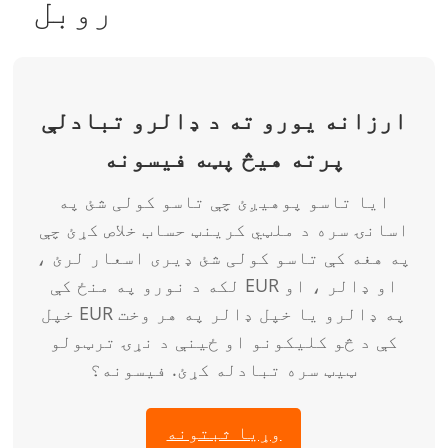
روبل
ارزانه یورو ته د ډالرو تبادلې
پرته هیڅ پټه فیسونه
ایا تاسو پوهیږئ چې تاسو کولی شئ په
اسانۍ سره د ملټي کرینټ حساب خلاص کړئ چې
په هغه کې تاسو کولی شئ ډیری اسعار لرئ ،
لکه د نورو په منځ کې EUR او ډالر ، او
خپل EUR په ډالرو یا خپل ډالر په هر وخت
کې د څو کلیکونو او ځینې د نړۍ ترټولو
ټیټ سره تبادله کړئ. فیسونه؟
وړیا ثبتونه