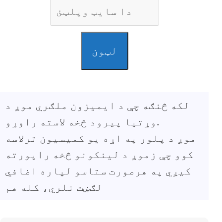
لټون
لکه څنګه چې د ایمیزون ملګري موږ د
وړتیا پیرود څخه لاسته راوړو.
موږ د پلور په اړه یو کمیسیون ترلاسه
کوو چې زموږ د لینکونو څخه راپورته
کیږي په هرصورت ستاسو لپاره اضافي
لګښت نلري، کله هم