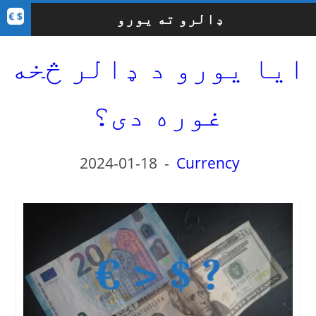
ډالرو ته یورو
ایا یورو د ډالر څخه
غوره دی؟
2024-01-18
-
Currency