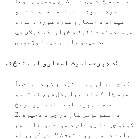
هر هغه څوک چې د موضوع پوهیږي او
سره د یوه باثباته اقتصاد د یو
هیواد د اسعارو غوره کوي، د نورو
هېوادونو د نفوذ د خپلواک، کولای شي
د خپلو باوري سپما وژغوري.
د ډېرحساسیت اسعارو له بندڅخه:
که ډالر او یورو کیدای شي د بانک
هره څانګه تقریبا بدل شي، نو تاسو
به د ډېرحساسیت اسعارو پرمخ.
دا ستونزمن کار دی چې د ذخیره
کولو چې دا يو ځای د موندلو: تاسو هم
بايد د اسعارو د توشک لاندې کړي، او