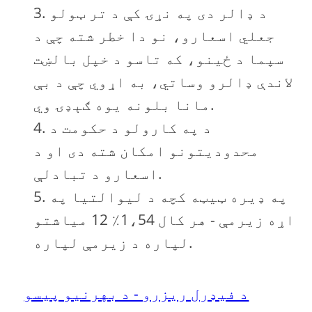
د ډالر دی په نړۍ کې د تر ټولو
جعلي اسعارو، نو دا خطر شته چې د
سپما د ځينو، که تاسو د خپل بالښت
لاندې ډالرو وساتي، به اړوي چې د بې
مانا بلونه يوه ګېډۍ وي.
د په کارولو د حکومت د
محدوديتونو امکان شته دی او د
اسعارو د تبادلې.
په ډیره ټیټه کچه د ليوالتيا په
اړه زیرمې - هر کال 1،54٪ 12 میاشتو
لپاره د زیرمې لپاره.
د فیډرل ریزرو - د بهرنیو پیسو