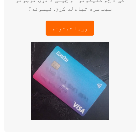
ټیټ سره تبادله کړئ. فیسونه؟
وړیا ثبتونه