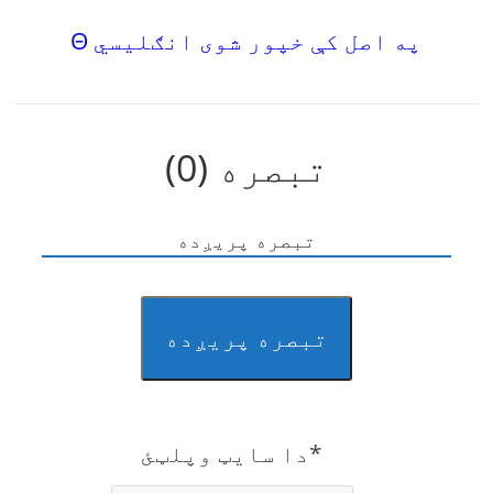
Θ په اصل کې خپور شوی انګلیسي
تبصره (0)
تبصره پریږده
تبصره پریږده
دا سایټ وپلټئ*