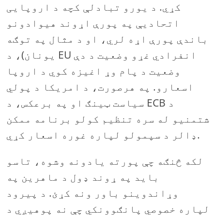
کړي. د یورو تبادلې کچه د اروپایی
اتحادیې په پورې اړوند هیوادونو
باندې پورې اړه لري، او د مثال په توګه
یونان)، د EU انفرادي غړو وضعیت د دې
وضعیت د پام وړ اغیزه کوي د اروپا
اسعارو. په هرصورت، د امریکا د پولي
سیاست ټینګ او په برعکس، د ECB د
شتمنیو له سره تنظیم کولو برنامه ممکن
ډالر د سپمولو لپاره غوره اسعار کړي.
لکه څنګه چې پورته یادونه وشوه، تاسو
باید په ړوند ډول د ماهرین په
وړاندوینو باور ونه کړئ. د پیرود
لپاره خصوصي پانګوونکي چې نه پوهیږي د