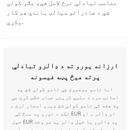
مناسب تبادلې نرخ لامل شي، مګر کولی
شي د صادراتو سیالۍ باندې هم کار
وکړي.
ارزانه یورو ته د ډالرو تبادلې
پرته هیڅ پټه فیسونه
ایا تاسو پوهیږئ چې تاسو کولی شئ په
اسانۍ سره د ملټي کرینټ حساب خلاص کړئ چې
په هغه کې تاسو کولی شئ ډیری اسعار لرئ ،
لکه د نورو په منځ کې EUR او ډالر ، او
خپل EUR په ډالرو یا خپل ډالر په هر وخت
کې د څو کلیکونو او ځینې د نړۍ ترټولو