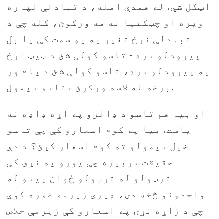
اټکل شي. له همدې امله، د تبادلې لپاره
ویره او چټکتیا ته مه ورکوئ، کله چې د
تبادلې نرخ تغیر په یو سمت کې یا بل
پیرودلو سره - تاسو کولی شئ د ټیټ نرخ
په پیرودلو سره، تاسو کولی شئ د پام وړ
برخه له لاسه ورکړئ ستاسو سپمول.
او بیا هم تاسو د ډالرو په اړه ډاډه نه
یاست. بیا په کوم اسعارو کې چې تاسو
خپل سپمولو ته کوم اسعار کړئ؟ د دې
حقیقت سربیره چې یورو په نړۍ کې
ترټولو له ترټولو ځوان پیسو له
واحدونو څخه دی، ډیری زیرمه غوره کوي
چې د زاړه نړۍ په اسعارو کې زیرمې خلاص