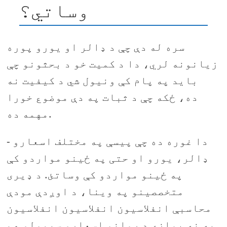
وساتي؟
سره له دې چې د ډالر او یورو پوره
زيانونه لري، دا د کمیت خو د بحثونو چې
باید په پام کې ونیول شي د کيفيت نه
ده، ځکه چې د ثبات په دې موضوع خورا
مهمه ده.
دا غوره ده چې پیسې په مختلف اسعارو -
ډالر، یورو او حتی په ځینو مواردو کې
په ځینو مواردو کې وساتئ. د ډیری
متخصصینو په وینا، د اوږدې مودې
محاسبې انفلاسیون انفلاسیون انفلاسیون
به نه یوازې د روانو اسعارو سپمولو هم