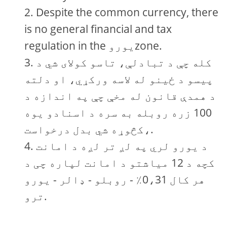
Despite the common currency, there
is no general financial and tax
regulation in the یوروzone.
کله چې د تبادلې، تاسو کولای شي د
پیسو د ځينو له لاسه ورکړي، او دلته
د همدې قانون له مخې چې په اندازه د
100 زره روبله به سره د اسنادو يوه
کڅوړه شي بدل درخواست،.
د یورو لري په لږ تر لږه د امانت
کچه ​​د 12 میاشتو د امانت لپاره چی د
هر کال 0،31٪ - روبلو - ډالر - یورو
ترو.