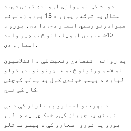
دولت کې نه یوازې اړونده کیدی شي. د
مثال په توګه، یورو د 15 یورو زونونو
هیوادونو رسمي اسعار دی. دا دی، یورو د
340 ملیون اروپایانو څخه ډیر واحد
اسعارو دی.
په روانه اقتصادي وضعیت کې د انفلاسیون
له لاسه ورکولو څخه فنډونو خوندي کولو
لپاره د پیسو خوندي کول په ټولو کوچني
کار کې ندي.
د بهرنیو اسعارو په بازار کې د بې
ثباتۍ په جریان کې، خلک چې په ډالر،
یورو یا نورو اسعارو کې د پیسو ساتلو