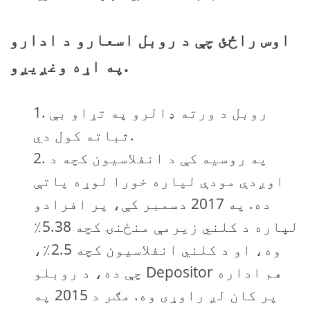
اوس راځئ چې د روبل اسعارو د ادارو
په اړه وغږیږو.
روبل د ورته ډالرو په تړاو بې
ثباته کول دي.
په روسیه کې د انفلاسیون کچه د
اوږدې مودې لپاره خورا لوړه پاتې
ده. په 2017 دسمبر کې، پر افرادو
لپاره د کلني زیرمې منځنۍ کچه 5.38٪
وه، او د کلني انفلاسیون کچه 2.5٪،
چې ده، د روبلو Depositor هم اداره
پر کان لږ راوړی وه. مګر د 2015 په