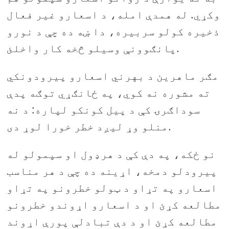
وکړي. له همدې امله، د اسعارو غیر فعال
ذخیره کولو سربیره، دا ښه ده چې د نورو
پانګوونې وسیلو څخه کار واخلئ.
مګر ماهرین د بهرني اسعارو پیرودونکي
ته مشوره نه کوي، په ځانګړي توګه پدې
سوداګرۍ کې د پیل کونکو لپاره: د نه
منلو وړ لیږد خطر خورا لوړ دی.
نو ځکه، په دې کې د هرډول او سپمولو له
پیرودلو دمخه، اړینه ده چې د هر مناسب
اسعارو په تړاو د ټولو خطرونو په تړاو
مطالعه کړئ او د اسعارو اړوندو خطرونو
مطالعه کړئ او د دې تبادلې پورې اړوند