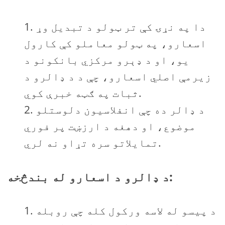
دا په نړۍ کې تر ټولو د تبدیل وړ
اسعارو، په ټولو معاملو کې کارول
یو، او د ډېرو مرکزي بانکونو د
زيرمې اصلي اسعارو، چې د د ډالرو د
ثبات په ګټه خبرې کوي.
د ډالر ده چې انفلاسیون دلوستلو
موضوع، او دهغه د ارزښت پر فوري
تمايلاتو سره تړاو نه لري.
د ډالرو د اسعارو له بندڅخه:
د پیسو له لاسه ورکول کله چې روبله