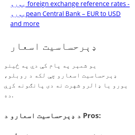
یورو foreign exchange reference rates -
یوروpean Central Bank – EUR to USD
and more
ډېرحساسیت اسعار
يو شمېر په پام کې دي په ځينو
ډېرحساسیت اسعارو چې لکه د روبلو،
یورو یا ډالرو شهرت نه دی پانګونه کړې
ده.
د ډېرحساسیت اسعارو د Pros: