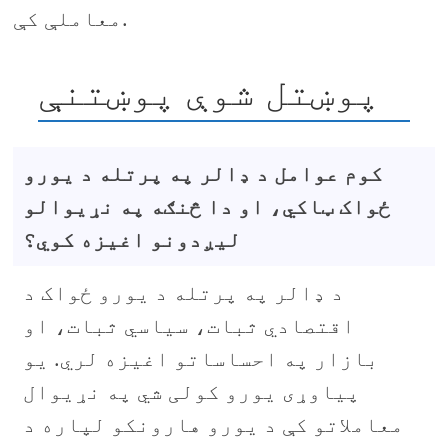
معاملې کې.
پوښتل شوې پوښتنې
کوم عوامل د ډالر په پرتله د یورو
ځواک ټاکي، او دا څنګه په نړیوالو
لیږدونو اغیزه کوي؟
د ډالر په پرتله د یورو ځواک د
اقتصادي ثبات، سیاسي ثبات، او
بازار په احساساتو اغیزه لري. یو
پیاوړی یورو کولی شي په نړیوال
معاملاتو کې د یورو هارونکو لپاره د