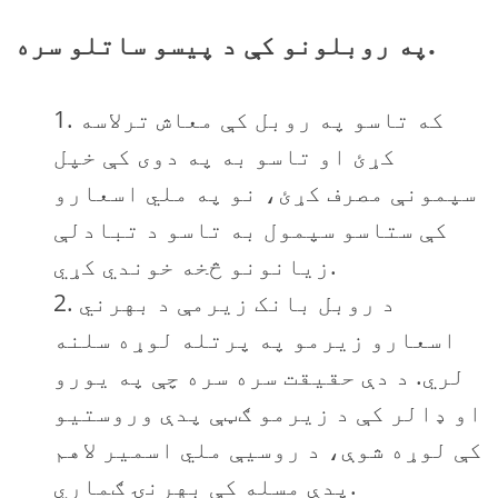
په روبلونو کې د پیسو ساتلو سره.
که تاسو په روبل کې معاش ترلاسه
کړئ او تاسو به په دوی کې خپل
سپمونې مصرف کړئ، نو په ملي اسعارو
کې ستاسو سپمول به تاسو د تبادلې
زیانونو څخه خوندي کړي.
د روبل بانک زیرمې د بهرني
اسعارو زیرمو په پرتله لوړه سلنه
لري. د دې حقیقت سره سره چې په یورو
او ډالر کې د زیرمو ګټې پدې وروستیو
کې لوړه شوې، د روسیې ملي اسمیر لاهم
پدې مسله کې بهرنۍ ګماري.