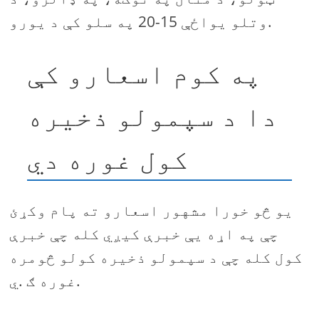
وتلو يواځې 15-20 په سلو کې د یورو.
په کوم اسعارو کې
دا د سپمولو ذخیره
کول غوره دي
یو څو خورا مشهور اسعارو ته پام وکړئ
چې په اړه یې خبرې کیږي کله چې خبرې
کول کله چې د سپمولو ذخیره کولو څومره
غوره ګ .ي.