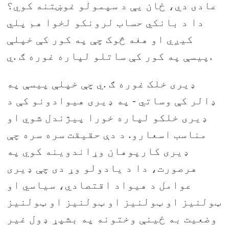
عادی دي، ځان یې د سپمولو غوښتنه کوي؟
دا د بانکي حساب لرونکو لخوا هم پلي
کیږي او هغه څوک چې په کور کې خپلې
پیسې په کور کې ساتلو لپاره غوره ګ .ي.
ډیری خلک غوره ګ .ي چې خپلې پیسې په
ډالر کې وساتي - په ډیری هیوادونو کې د
ډیری خلکو لپاره خورا پیژندل شوي او
مناسب اسعارو. د دې حقیقت سره سره چې
ډیری کارپوهان وړاندوینه کوي په
هرصورت، دا د یادولو وړ دی چې ډیری
عوامل د هیواد اقتصادي، سیاسي او
ټولنیز او ټولنیز او ټولنیز او ټولنیز
وضعیت به ځینې وختونه په بشپړ ډول غیر