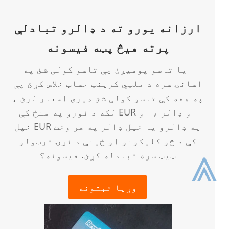
ارزانه یورو ته د ډالرو تبادلې
پرته هیڅ پټه فیسونه
ایا تاسو پوهیږئ چې تاسو کولی شئ په
اسانۍ سره د ملټي کرینټ حساب خلاص کړئ چې
په هغه کې تاسو کولی شئ ډیری اسعار لرئ ،
لکه د نورو په منځ کې EUR او ډالر ، او
خپل EUR په ډالرو یا خپل ډالر په هر وخت
کې د څو کلیکونو او ځینې د نړۍ ترټولو
⩓
ټیټ سره تبادله کړئ. فیسونه؟
وړیا ثبتونه