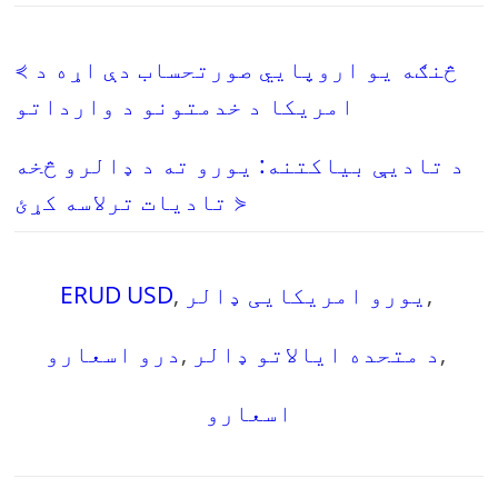
⋞ څنګه يو اروپايي صورتحساب دې اړه د
امریکا د خدمتونو د وارداتو
د تادیې بیاکتنه: یورو ته د ډالرو څخه
تادیات ترلاسه کړئ ⋟
,
یورو امریکایی ډالر
,
ERUD USD
,
د متحده ایالاتو ډالر
,
درو اسعارو
اسعارو