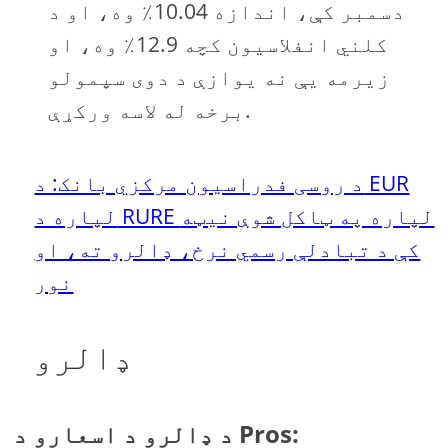
دسمبر کې، اندازه 10.04٪ وه، او د
کلني انفلاسیون کچه 12.9٪ وه، او
زیرمه یې نه یوازې د دوی سپمولو
برخه له لاسه ورکړې.
د روسی فدراسیون مرکزي بانک: د EUR
لپاره د RURE لپاره په ټاکل شوې نیټه
کې د تبادلې رسمي نرخ، ډالرو ته، او
نور
ډالرو
د ډالرو د اسعارو د Pros: