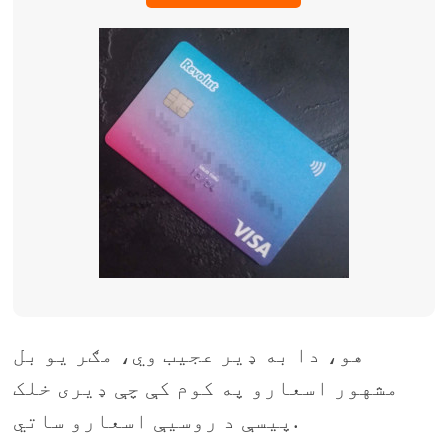
هو، دا به ډیر عجیب وي، مګر یو بل
مشهور اسعارو په کوم کې چې ډیری خلک
پیسې د روسیې اسعارو ساتي.