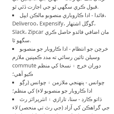
قبول ڪري سگهي ٿو جي اجازت ڏئي ٿو.
فائدا - ادا ڪاروباري منصوبو مالڪن ايپل،
Deliveroo، Expensify، گوگل اشتهار،
Slack، Zipcar مان اضافي فائدو حاصل ڪري
سگهو ٿا.
خرچن جو انتظام - ادا ڪاروبار جو منصوبو
وسيلن تائين رسائي ته مدد ڪمپنين ملازم
commute دوران خرچ ۽ نسخا کي منظم
ڪيو آهي؛
چوانس - پنهنجي ملازمن ۽ چوانس (رڳو
ادا ڪاروبار جو منصوبو لاء) کي منظم؛
ڌاتو ڪارڊ - سٺا، تارازي ۽ انٽرپرائز رٿ
جي گراهڪن کي آزاد (جي رٿ تي منحصر) لاء