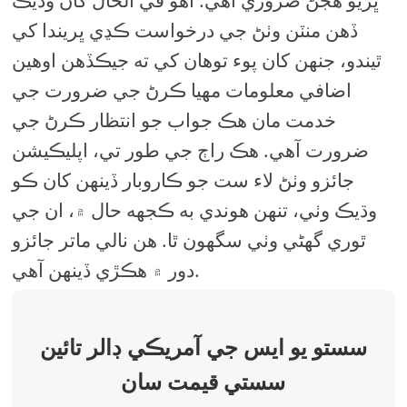
ڏهن منٽن وٺڻ جي درخواست ڪڍي ڀريندا کي
ٿيندو، جنهن کان پوء توهان کي ته جيڪڏھن اوھين
اضافي معلومات مهيا ڪرڻ جي ضرورت جي
خدمت مان هڪ جواب جو انتظار ڪرڻ جي
ضرورت آهي. هڪ راڄ جي طور تي، اپليڪيشن
جائزو وٺڻ لاء ست جو ڪاروبار ڏينهن کان ڪو
وڌيڪ وٺي، تنهن هوندي به ڪجهه حال ۾، ان جي
ٿوري گهڻي وٺي سگهون ٿا. هن نالي ماتر جائزو
دور ۾ هڪڙي ڏينهن آهي.
سستو يو ايس جي آمريڪي ڊالر تائين
سستي قيمت سان