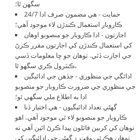
سگهن ٿا؛
24/7 حمايت - هي مضمون صرف ادا
ڪاروبار استعمال ڪندڙن لاء موجود آهي؛
اجازتون - ادا ڪاروبار جو منصوبو اوھان
کي استعمال ڪندڙن کي اجازتون مقرر ڪرڻ
جي اجازت ڏئي. توهان جو ڇا معلومات ڏسي
ڪنٽرول ڪري سگهو ٿا،
ادائگي جي منظوري - جڏهن جي ادائيگين
جي منظوري جي ضرورت ڪاروبار جو منصوبو
ادا به اطلاع ملي سگهي ٿو؛
گھڻي تعداد ادائيگيون - هي اختيار ڏنا
ڪاروبار جو منصوبو لاء ئي موجود آهي. اهو
توهان کي کربين فائلون پيدا ڪرڻ ائين آهي ته
توهان هڪ ئي وقت ۾ گھڻن جي ادائيگين کي