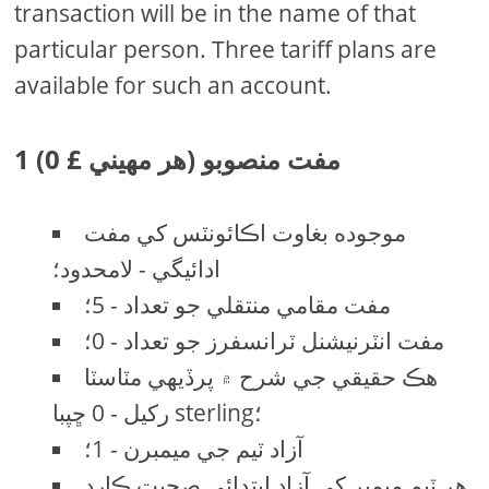
transaction will be in the name of that
particular person. Three tariff plans are
available for such an account.
1 مفت منصوبو (هر مهيني £ 0)
موجوده بغاوت اڪائونٽس کي مفت
ادائيگي - لامحدود؛
مفت مقامي منتقلي جو تعداد - 5؛
مفت انٽرنيشنل ٽرانسفرز جو تعداد - 0؛
هڪ حقيقي جي شرح ۾ پرڏيهي مٽاسٽا
رکيل - 0 ڇپبا sterling؛
آزاد ٽيم جي ميمبرن - 1؛
هر ٽيم ميمبر کي آزاد ابتدائي صحبت ڪارڊ