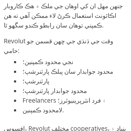
جنھن مھل ان کي اوھان جي ملڪ ۾ هڪ ڪاروبار
اڪائونٽ استعمال ڪرڻ لاء ممڪن آهي ته هن
ڪمپني توهان سان رابطو ڪندو سگهو ٿا.
Revolut وقت جي ڌنڌي جي ڇهن قسمن جو
حامي:
نجي محدود ڪمپنين؛
محدود جوابدار سان پبلڪ پارٽنرشپ؛
پارٽنرشپ؛
محدود جوابدار پارٽنرشپ؛
Freelancers ۽ فرد انٽرپرينيوئرز؛
لامحدود ڪمپنين.
افسوس، Revolut مختلف cooperatives، بنياد ۽