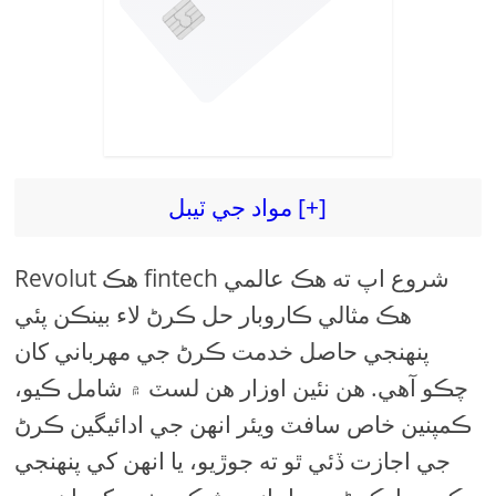
مواد جي ٽيبل [+]
Revolut هڪ fintech شروع اپ ته هڪ عالمي
هڪ مثالي ڪاروبار حل ڪرڻ لاء بينڪن پئي
پنهنجي حاصل خدمت ڪرڻ جي مهرباني کان
چڪو آهي. هن نئين اوزار هن لسٽ ۾ شامل ڪيو،
ڪمپنين خاص سافٽ ويئر انھن جي ادائيگين ڪرڻ
جي اجازت ڏئي ٿو ته جوڙيو، يا انهن کي پنهنجي