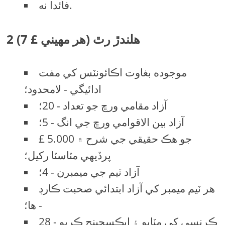
فائدا نه.
2 هلندڙ رٿ (هر مهيني £ 7)
موجوده بغاوت اڪائونٽس کي مفت
ادائيگي - لامحدود؛
آزاد مقامي ورڇ جو تعداد - 20؛
آزاد بين الاقوامي ورڇ جي انگ - 5؛
£ 5.000 جو هڪ حقيقي جي شرح ۾
پرڏيهي مٽاسٽا رکيل؛
آزاد ٽيم جي ميمبرن - 4؛
هر ٽيم ميمبر کي آزاد ابتدائي صحبت ڪارڊ
- ها؛
28 ڪرنسي کي مٽايو ۽ ايڪسچينج ڪريو -