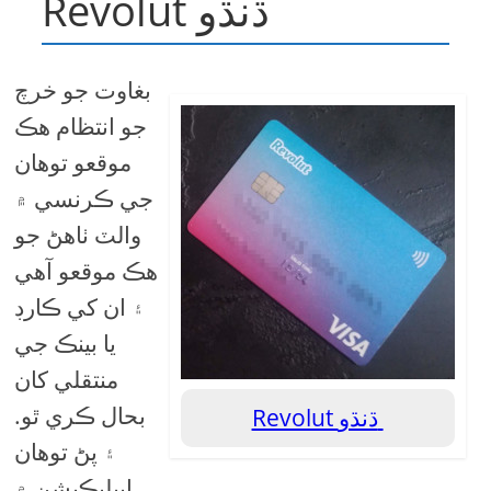
Revolut ڌنڌو
بغاوت جو خرچ
جو انتظام هڪ
موقعو توهان
جي ڪرنسي ۾
والٽ ٺاهڻ جو
هڪ موقعو آهي
۽ ان کي ڪارڊ
يا بينڪ جي
منتقلي کان
بحال ڪري ٿو.
Revolut ڌنڌو
۽ پڻ توهان
ايپليڪيشن ۾