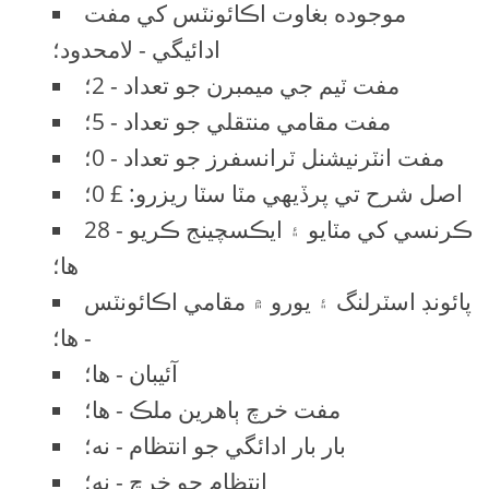
موجوده بغاوت اڪائونٽس کي مفت
ادائيگي - لامحدود؛
مفت ٽيم جي ميمبرن جو تعداد - 2؛
مفت مقامي منتقلي جو تعداد - 5؛
مفت انٽرنيشنل ٽرانسفرز جو تعداد - 0؛
اصل شرح تي پرڏيهي مٽا سٽا ريزرو: £ 0؛
28 ڪرنسي کي مٽايو ۽ ايڪسچينج ڪريو -
ها؛
پائونڊ اسٽرلنگ ۽ يورو ۾ مقامي اڪائونٽس
- ها؛
آئيبان - ها؛
مفت خرچ ٻاهرين ملڪ - ها؛
بار بار ادائگي جو انتظام - نه؛
انتظام جو خرچ - نه؛