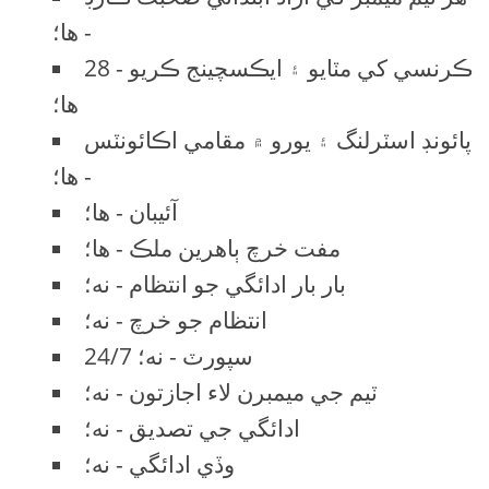
- ها؛
28 ڪرنسي کي مٽايو ۽ ايڪسچينج ڪريو -
ها؛
پائونڊ اسٽرلنگ ۽ يورو ۾ مقامي اڪائونٽس
- ها؛
آئيبان - ها؛
مفت خرچ ٻاهرين ملڪ - ها؛
بار بار ادائگي جو انتظام - نه؛
انتظام جو خرچ - نه؛
24/7 سپورٽ - نه؛
ٽيم جي ميمبرن لاء اجازتون - نه؛
ادائگي جي تصديق - نه؛
وڏي ادائگي - نه؛