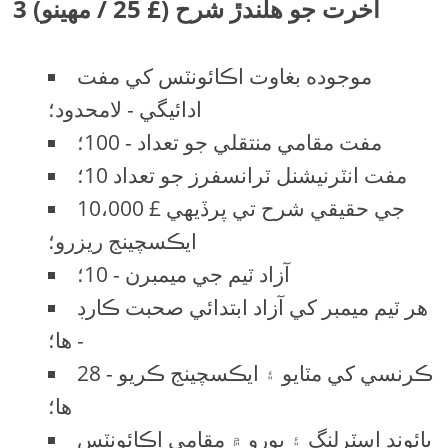
3 آخرت جو هلندڙ شرح (£ 25 / مهينو)
موجوده بغاوت اڪائونٽس کي مفت
ادائيگي - لامحدود؛
مفت مقامي منتقلي جو تعداد - 100؛
مفت انٽرنيشنل ٽرانسفرز جو تعداد 10؛
10،000 £ جي حقيقي شرح تي پرڏيهي
ايڪسچينج ريزرو؛
آزاد ٽيم جي ميمبرن - 10؛
هر ٽيم ميمبر کي آزاد ابتدائي صحبت ڪارڊ
- ها؛
28 ڪرنسي کي مٽايو ۽ ايڪسچينج ڪريو -
ها؛
پائونڊ اسٽرلنگ ۽ يورو ۾ مقامي اڪائونٽس