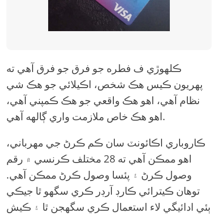
ڪلهوڙي ف فطره جو فرق جو فرق آهي ته
پهريون ڪيس هڪ شخص، اڪيلائي جو هڪ شي
نظام آهي، اهو هڪ واقعي جو هڪ ڪمپني آهي،
اهو هڪ خاص ملازمت واري ڳالهه آهي.
ڪاروباري اڪائونٽ سان ڪم ڪرڻ جي مهرباني،
اهو ممڪن آهي ته 28 مختلف ڪرنسي ۾ رقم
وصول ڪرڻ ۽ پئسا وصول ڪرڻ ممڪن آهي.
توهان ڪيترائي ڪارڊ آرڊر ڪري سگهو ٿا جيڪي
ٻئي ادائيگي لاء استعمال ڪري سگهجن ٿا ۽ ڪيش