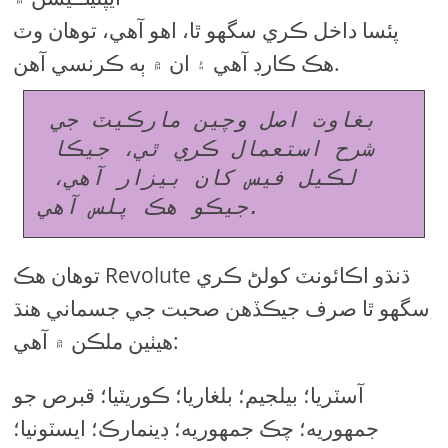
پئسا داخل ڪري سگهو ٿا، اهو آهي، توهان وٽ
هڪ ڪارڊ آهي ۽ ان ۾ ٻه ڪرنسي آهن.
بغاوت اصل وچين مارڪيٽ جي 
شرح استعمال ڪري ٿي، جيڪا 
لڪيل فيس کان بيزار آهي، 
جيڪو هڪ پلس آهي.
توهان هڪ Revolute ڌنڌو اڪائونٽ کولڻ ڪري
سگهو ٿا صرف جيڪڏھن صحبت جي جسماني هنڌ
هيٺين ملڪن ۾ آهي:
آسٽريا؛ بيلجيم؛ بلغاريا؛ ڪوريٽيا؛ قبرص جو
جمهوريه؛ چڪ جمهوريه؛ ڊينمارڪ؛ ايسٽونيا؛