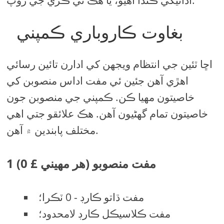
بغاوت ڪاروباري ڪمپني
اڇا ٽئين جي انتظام ويجهن کي ادارن تائين رسائي
اهڙي آهن جئين ئي مفت اداس منصوبن کي
خاصيتون مهيا ڪن. ڪمپني جي منصوبن جون
خاصيتون تمام گهڻيون آهن. هڪ علائقو جتي اهي
مختلف پابندين ۾ آهن.
1 مفت منصوبو (هر مهيني £ 0)
مفت ڌاتو ڪارڊ - 0 ٽڪرا؛
مفت ڪلاسيڪل ڪارڊ لامحدود؛