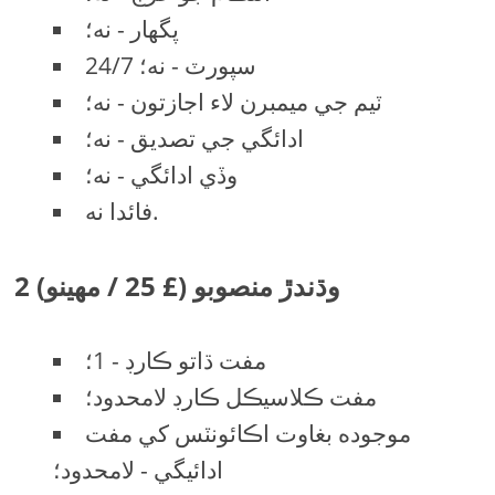
پگهار - نه؛
24/7 سپورٽ - نه؛
ٽيم جي ميمبرن لاء اجازتون - نه؛
ادائگي جي تصديق - نه؛
وڏي ادائگي - نه؛
فائدا نه.
2 وڌندڙ منصوبو (£ 25 / مهينو)
مفت ڌاتو ڪارڊ - 1؛
مفت ڪلاسيڪل ڪارڊ لامحدود؛
موجوده بغاوت اڪائونٽس کي مفت
ادائيگي - لامحدود؛