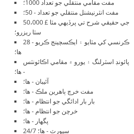
مفت مقامي منتقلي جو تعداد 1000؛
مفت انٽرنيشنل منتقلي جو تعداد - 50؛
50،000 £ جي حقيقي شرح تي پرڏيهي مٽا
سٽا ريزرو؛
28 ڪرنسي کي مٽايو ۽ ايڪسچينج ڪريو -
ها؛
پائونڊ اسٽرلنگ ۽ يورو ۾ مقامي اڪائونٽس
- ها؛
آئيبان - ها؛
مفت خرچ ٻاهرين ملڪ - ها؛
بار بار ادائگي جو انتظام - ها؛
خرچن جو انتظام - ها؛
پگهار - ها؛
24/7 سپورٽ - ها؛