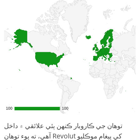
توهان جي ڪاروبار ڪنهن ٻئي علائقي ۾ داخل
آهي، ته پوء توهان Revolut کي پيغام موڪليو