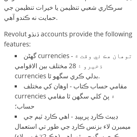
سرڪاري شعبي تنظيمن يا خيرات تنظيمن جي
حمايت نه ڪندو آھي.
Revolut ڌنڌو accounts provide the following
features:
گھڻن currencies - توهان هڪ ئي وقت ۾
ذخيرو ۽ 28 مختلف بين الاقوامي
currencies بدلي ڪري سگهو ٿا.
مقامي حساب ڪتاب - اوھان کي مختلف
currencies ۾ پڻ کلي سگهن ٿا مقامي
حساب؛
ڊيبٽ ڪارڊ پريپيڊ - اهي ڪارڊ ٽيم جي
ميمبرن لاء بزنس ڪارڊ جي طور تي استعمال
ڪري سگهجي ٿو. اھي (ھڪ 2٪ فيس لاء)