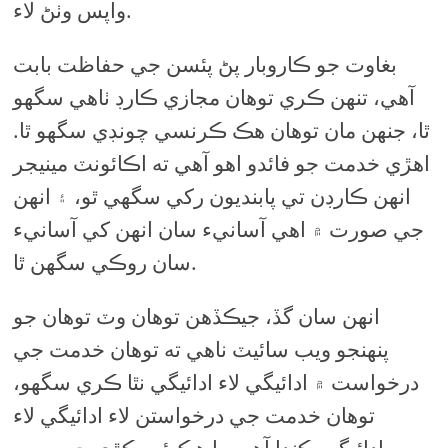
واپس وٺڻ لاء.
بغاوت جو ڪاروبار پڻ پئسن جي حفاظت بابت
آهي، تنهن ڪري توهان مجازي ڪارڊ ٺاهي سگهو
ٿا، جنهن مان توهان هڪ ڪرنسي چونڊي سگهو ٿا.
اهڙي خدمت جو فائدو اهو آهي ته اڪائونٽ مينيجر
انهن ڪارڊن تي پابنديون رکي سگهي ٿو، ۽ انهن
جي صورت ۾ اهي آسانيء سان انهن کي آسانيء
سان روڪي سگهن ٿا.
انهن سان گڏ، جيڪڏهن توهان وٽ توهان جو
پنهنجو ويب سائيٽ ناهي ته توهان خدمت جي
درخواست ۾ ادائيگي لاء ادائيگي نٿا ڪري سگهو،
توهان خدمت جي درخواستن لاء ادائيگي لاء
ادائيگي ڪندا آهيو، يا هڪ ئي ڪڙي جي روپ.