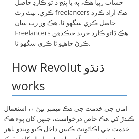
حساب رپيا هڪ، ٻه يا پنج ڌاتو ڪارڊ حاصل
ڪري. نيٺ رٿ freelancers هڪ آزاد ڪارڊ
حاصل ڪري سگهو ٿا. هڪ ور رٿ سان
Freelancers هڪ ڌاتو ڪارڊ خريد جيڪڏھن
ڪرڻ چاهيو ٿا ڪري سگهو ٿا.
How Revolut ڌنڌو
works
امان جي خدمت جي هڪ ميمبر ٿيڻ ۾، استعمال
ڪندڙ کي هڪ خاص درخواست، جنهن کان پوء هڪ
خدمت جي اڪائونٽ ڪيس داخل ڪيو ويندو ٻاهر
ڀريو هجڻ ضروري آهي. اهو في الحال کان وڌيڪ