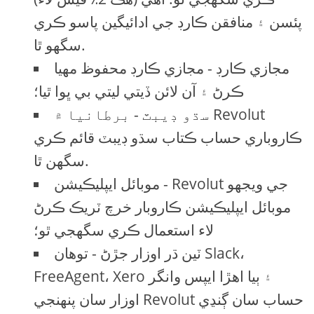
پئسن ۽ منافقن ڪارڊ جي ادائيگين پاسو ڪري
سگهو ٿا.
مجازي ڪارڊ - مجازي ڪارڊ محفوظ مهيا
ڪرڻ ۽ آن لائن ڏيتي ليتي بي ڀوا ٿيا؛
سڌو ڊيبٽ - برطانيا ۾ Revolut
ڪاروباري حساب ڪتاب سڌو ڊيبٽ قائم ڪري
سگهن ٿا.
موبائل ايپليڪيشن - Revolut جي ويجھو
موبائل ايپليڪيشن ڪاروبار خرچ ٽريڪ ڪرڻ
لاء استعمال ڪري سگهجي ٿو؛
ٽين ڌر اوزار جڙڻ - توهان Slack،
FreeAgent، Xero ۽ ٻيا اهڙا ايپس وانگر
اوزار سان پنهنجي Revolut حساب سان ڳنڍي