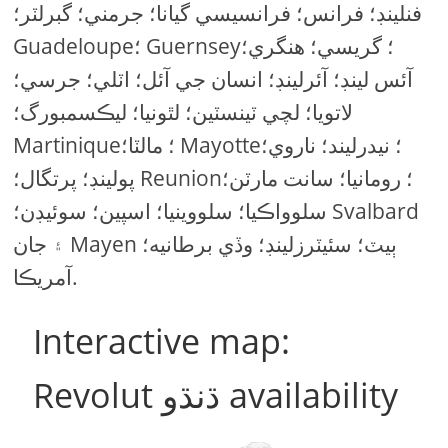
فنلينڊ؛ فرانس؛ فرانسيسي گيانا؛ جرمني؛ گبرلٽر؛
Guadeloupe؛ Guernsey؛ گريسي؛ هنگري؛
آئس لينڊ؛ آئرلينڊ؛ انسان جي آئل؛ اٽلي؛ جرسي؛
لاتويا؛ لچي ٽينسٽين؛ لٿونيا؛ ليڪسمبورگ؛
Martinique؛ مالٽا؛ Mayotte؛ نيدرليند؛ ناروي؛
پولينڊ؛ پرتگال؛ Reunion؛ رومانيا؛ سانت مارٽن؛
سلوواڪيا؛ سلووينيا؛ اسپين؛ سوئيڊن؛ Svalbard
۽ جان Mayen ٻيٽ؛ سئيٽرزلينڊ؛ وڏي برطانيه؛
آمريڪا.
Interactive map:
Revolut ڌنڌو availability