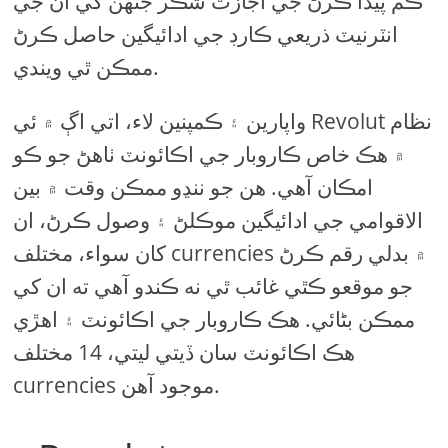
ڪم پيدا ڪرڻ جي اجازت شڪر جنهن کي ان جي
انٽرنيٽ ذريعي ڪارڊ جي ادائيگين حاصل ڪرڻ
ممڪن ٿي ويندي.
واپارين ۽ ڪمپنين لاء، اتي اڳ ۾ ئي Revolut نظام
۾ هڪ خاص ڪاروبار جي اڪائونٽ ٺاهڻ جو ڪو
امڪان آهي. هن جو ننڍو ممڪن وقت ۾ بين
الاقوامي جي ادائيگين موڪلڻ ۽ وصول ڪرڻ، ان
کان سواء، مختلف currencies ۾ بدلي رقم ڪرڻ
جو موقعو ڪٿي غائب ٿي نه ڪندو آھي ته ان کي
ممڪن بڻائي. هڪ ڪاروبار جي اڪائونٽ ۽ اهڙي
هڪ اڪائونٽ سان ڏيتي ليتي، 14 مختلف
currencies موجود آهن.