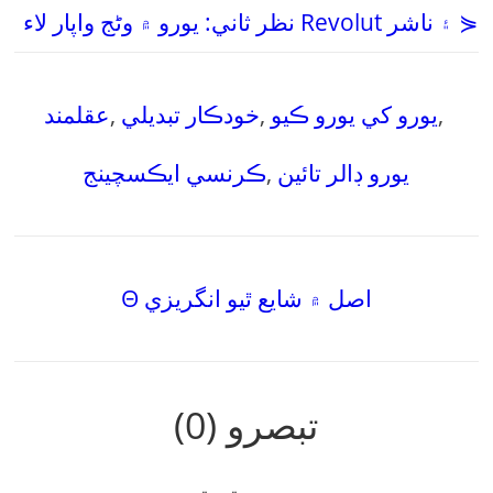
نظر ثاني: يورو ۾ وڻج واپار لاء Revolut ۽ ناشر ⋟
,
يورو کي يورو ڪيو
,
خودڪار تبديلي
,
عقلمند
يورو ڊالر تائين
,
ڪرنسي ايڪسچينج
Θ اصل ۾ شايع ٿيو انگريزي
تبصرو (0)