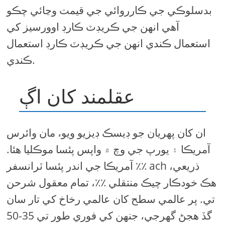
بدسلوڪي جي ڪارروائي جي قيمت وڃائي چڪو
آهي انهن جي ڪريڊٽ ڪارڊ اوورسيز کي
استعمال ڪندي انهن جي ڪريڊٽ ڪارڊ استعمال
ڪندي.
عقلمند کان اڳ
ان کان پهريان جو ڊيسڪ ڊيزيو ويو، مان وائرس
آمريڪا ۽ يورپ جي وچ ۾ واپس پئسا موڪليا هئا.
آمريڪا جي اندر پئسا ٽرانسفر ٪٪ ach ذريعي،
هڪ خودڪار چيڪ منتقلي ٪٪، تمام معقول شرحن
تي. پر عالمي سطح کان عالمي رخاخ کي تار سان
گڏ هجڻ گهرجي، جنهن کي فوري طور تي 35-50