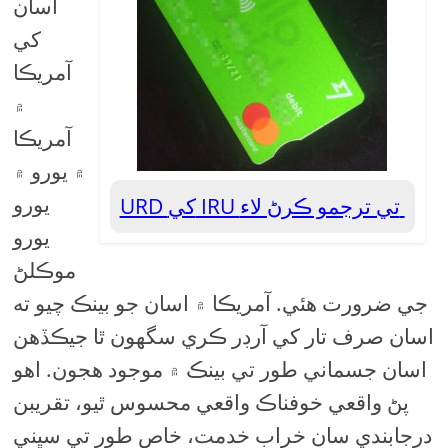
اسان
کي
آمريڪا
۾
آمريڪا
۾ يورو ۾
يورو
URD کي IRU تي ترجمو ڪرڻ لاء
يورو
موڪلڻ
جي ضرورت هئي. آمريڪا ۾ اسان جو بينڪ چيو ته
اسان صرف تار کي آرڊر ڪري سگهون ٿا جيڪڏهن
اسان جسماني طور تي بينڪ ۾ موجود هجون. اهو
پڻ واقعي خوفناڪ واقعي محسوس ٿيو، تقريبن
درجابندي سان خراب خدمت، خاص طور تي سڀني