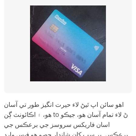
اهو سائن اپ ٿيڻ لاء حيرت انگيز طور تي آسان
هو، ۽ اڪائونٽ ڳن to ڻ لاء تمام آسان هو، جيڪو
اسان فاریکس سروسز جي برعڪس جي
برعڪس. پر سڀ کان شاندار حصو هو فيس وارڊ