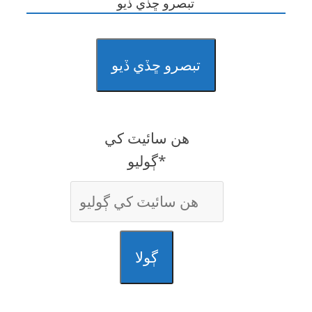
تبصرو ڇڏي ڏيو
تبصرو ڇڏي ڏيو
هن سائيٽ کي
ڳوليو*
ڳولا