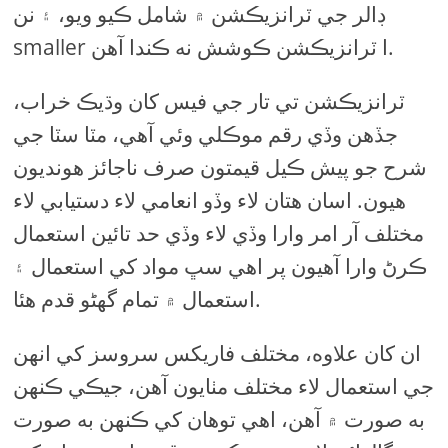
ڊالر جي ٽرانزيڪشن ۾ شامل ڪيو ويو، ۽ نن
smaller ا ٽرانزيڪشن ڪوشش نه ڪندا آهن.
ٽرانزيڪشن تي تار جي فيس کان وڌيڪ خراب،
جڏهن وڏي رقم موڪلي وئي آهي، مٽا سٽا جي
شرح جو پيش ڪيل قيمتون صرف ناجائز هونديون
هيون. اسان هتان لاء وڏو انعامي لاء دستيابي لاء
مختلف آر امر وارا وڏي لاء وڏي حد تائين استعمال
ڪرڻ وارا آهيون پر اهي سڀ مواد کي استعمال ۽
استعمال ۾ تمام گهڻو قدم هئا.
ان کان علاوه، مختلف فاریکس سروسز کي انهن
جي استعمال لاء مختلف مٺايون آهن، جيڪي ڪنهن
به صورت ۾ آهن، اهي توهان کي ڪنهن به صورت