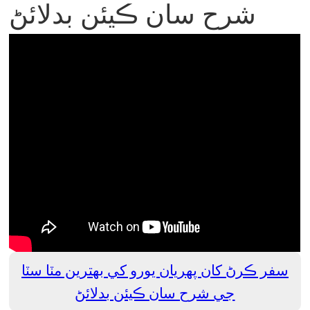
شرح سان ڪيئن بدلائڻ
سفر ڪرڻ کان پهريان يورو کي بهترين مٽا سٽا
جي شرح سان ڪيئن بدلائڻ