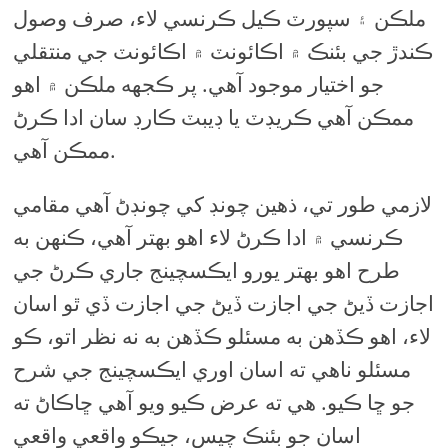
ملڪن ۽ سپورٽ ڪيل ڪرنسي لاء، صرف وصول
ڪندڙ جي بئنڪ ۾ اڪائونٽ ۾ اڪائونٽ جي منتقلي
جو اختيار موجود آهي. پر ڪجهه ملڪن ۾ اهو
ممڪن آهي ڪريڊٽ يا ڊيبٽ ڪارڊ سان ادا ڪرڻ
ممڪن آهي.
لازمي طور تي، ذهين چونڊ کي چونڊڻ آهي مقامي
ڪرنسي ۾ ادا ڪرڻ لاء اهو بهتر آهي، ڪنهن به
طرح اهو بهتر يورو ايڪسچينج جاري ڪرڻ جي
اجازت ڏيڻ جي اجازت ڏيڻ جي اجازت ڏي ٿو اسان
لاء، اهو ڪڏهن به مسئلو ڪڏهن به نه نظر اتو، ڪو
مسئلو ناهي ته اسان اوري ايڪسچينج جي شرح
جو ڇا ڪيو. هي ته عرض ڪيو ويو آهي ڇاڪاڻ ته
اسان جو بئنڪ چيس، جيڪو واقعي واقعي