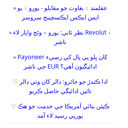
عقلمند ۽ بغاوت جو مقابلو - يورو ۽ يو
»
ايس ايڪس ايڪسچينج سروسز
نظر ثاني: يورو ۾ وڻج واپار لاء Revolut ۽
»
ناشر
Payoneer کان ڀلو پي پال کي رسيء
»
جي ناشر EUR ادائيگيون آهي؟
ادا ڪندڙ جو جائزو: ڊالر کان وٺي ڊالر
♡
تائين ادائيگي حاصل ڪريو
ڪيئن بنائي آمريڪا جي خدمت جو هڪ
♡
يورپي رسيد لاء آمد