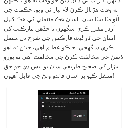
ڏينهن ۽ رات تي ڌيان ڏيڻ جو وقت نه هو ۽ ڪنهن
به وقت هڙتال ڪرڻ لاء تيار ٿي ويو. حڪمت جي
آٽو مٽا سٽا سان، اسان هڪ منتقلي کي هڪ کليل
آرڊر مقرر ڪري سگهون ٿا جڏهن مارڪيٽ کي
اسان جي ٽارگيٽ فارڪس جي شرح تي منتقل
ڪري سگهجي. جيڪو عظيم آهي، جيئن ته اهو
ڏسڻ جي مخالفت ڪرڻ جي مخالفت آهي ته يورو
بازار کي صحيح طريقي سان يو ايس ڊي جو حق
منتقل ڪيو پر اسان فائدو وٺڻ جي قابل آهيون!