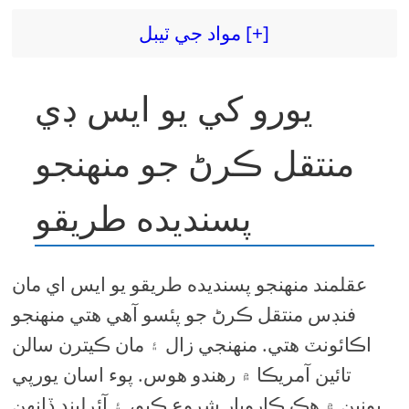
مواد جي ٽيبل [+]
يورو کي يو ايس ڊي
منتقل ڪرڻ جو منهنجو
پسنديده طريقو
عقلمند منهنجو پسنديده طريقو يو ايس اي مان
فنڊس منتقل ڪرڻ جو پئسو آهي هتي منهنجو
اڪائونٽ هتي. منهنجي زال ۽ مان ڪيترن سالن
تائين آمريڪا ۾ رهندو هوس. پوء اسان يورپي
يونين ۾ هڪ ڪاروبار شروع ڪيو، ۽ آئرلينڊ ڏانهن