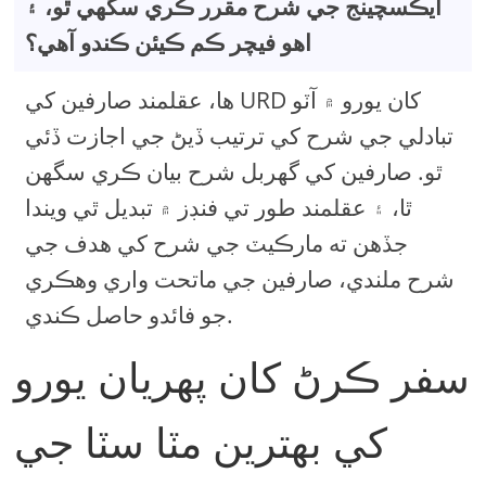
ايڪسچينج جي شرح مقرر ڪري سگهي ٿو، ۽
اهو فيچر ڪم ڪيئن ڪندو آهي؟
ها، عقلمند صارفين کي URD کان يورو ۾ آٽو
تبادلي جي شرح کي ترتيب ڏيڻ جي اجازت ڏئي
ٿو. صارفين کي گهربل شرح بيان ڪري سگھن
ٿا، ۽ عقلمند طور تي فنڊز ۾ تبديل ٿي ويندا
جڏهن ته مارڪيٽ جي شرح کي هدف جي
شرح ملندي، صارفين جي ماتحت واري وهڪري
جو فائدو حاصل ڪندي.
سفر ڪرڻ کان پهريان يورو
کي بهترين مٽا سٽا جي