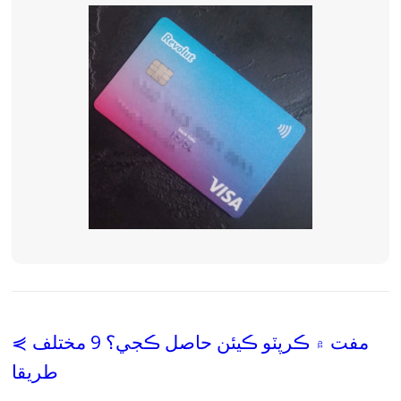
⋞ مفت ۾ ڪرپٽو ڪيئن حاصل ڪجي؟ 9 مختلف
طريقا