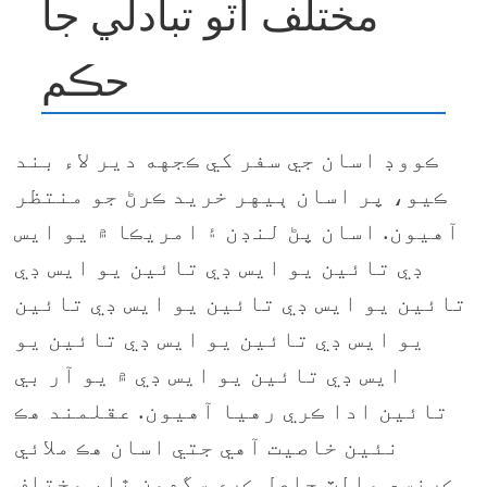
مختلف آٽو تبادلي جا
حڪم
ڪووڊ اسان جي سفر کي ڪجهه دير لاء بند
ڪيو، پر اسان ٻيهر خريد ڪرڻ جو منتظر
آهيون. اسان پڻ لنڊن ۽ امريڪا ۾ يو ايس
ڊي تائين يو ايس ڊي تائين يو ايس ڊي
تائين يو ايس ڊي تائين يو ايس ڊي تائين
يو ايس ڊي تائين يو ايس ڊي تائين يو
ايس ڊي تائين يو ايس ڊي ۾ يو آر بي
تائين ادا ڪري رهيا آهيون. عقلمند هڪ
نئين خاصيت آهي جتي اسان هڪ ملائي
ڪرنسي والٽ حاصل ڪري سگهون ٿا، مختلف