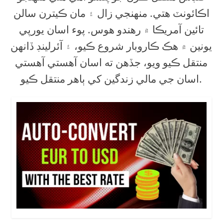
اڪائونٽ هتي. منهنجي زال ۽ مان ڪيترن سالن
تائين آمريڪا ۾ رهندو هوس. پوء اسان يورپي
يونين ۾ هڪ ڪاروبار شروع ڪيو، ۽ آئرلينڊ ڏانهن
منتقل ڪيو ويو، جڏهن ته اسان آهستي آهستي
اسان جي مالي زندگين کي ٻاهر منتقل ڪيو.