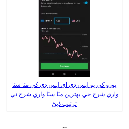
يورو کي يو ايس ڊي اي ايس ڊي کي مٽا سٽا
واري شرح جي بهترين مٽا سٽا واري شرح تي
ترتيب ڏيڻ