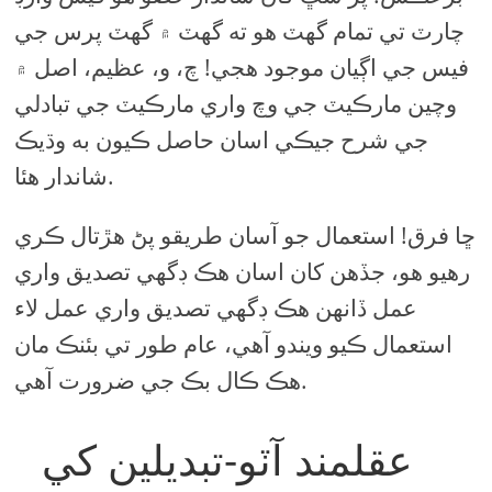
چارٽ تي تمام گهٽ هو ته گهٽ ۾ گهٽ پرس جي
فيس جي اڳيان موجود هجي! چ، و، عظيم، اصل ۾
وچين مارڪيٽ جي وچ واري مارڪيٽ جي تبادلي
جي شرح جيڪي اسان حاصل ڪيون به وڌيڪ
شاندار هئا.
ڇا فرق! استعمال جو آسان طريقو پڻ هڙتال ڪري
رهيو هو، جڏهن کان اسان هڪ ڊگهي تصديق واري
عمل ڏانهن هڪ ڊگهي تصديق واري عمل لاء
استعمال ڪيو ويندو آهي، عام طور تي بئنڪ مان
هڪ ڪال بڪ جي ضرورت آهي.
عقلمند آٽو-تبديلين کي