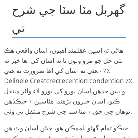
گهربل مٽا سٽا جي شرح
تي
هاڻي ته اسين عقلمند آهيون، اسان واقعي هڪ
ٻئي حل جو مزو وٺون ٿا ته اسان کي اها خبر نه
هئي ته اسان کي اها ضرورت نه هئي - ٪٪
Delinele Creatcrecrecention condention ٪٪
واپس جڏهن اسان يورو کي يورو لاء وائر منتقل
ڪيو، اسان خبرون پڙهندا هئاسين ۽ جيڪڏهن
توهان جي حق ۾ مٽا سٽا جي شرح منتقل ٿي وئي.
جيڪو تمام گهڻو ناممڪن هو، جيئن اسان وٽ هن