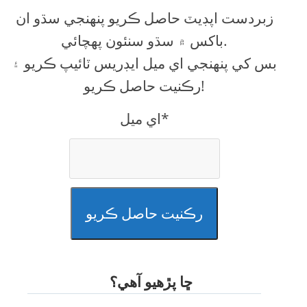
زبردست اپڊيٽ حاصل ڪريو پنهنجي سڌو ان
باکس ۾ سڌو سنئون پهچائي.
بس کي پنهنجي اي ميل ايڊريس ٽائيپ ڪريو ۽
رڪنيت حاصل ڪريو!
اي ميل*
رڪنيت حاصل ڪريو
ڇا پڙهيو آهي؟