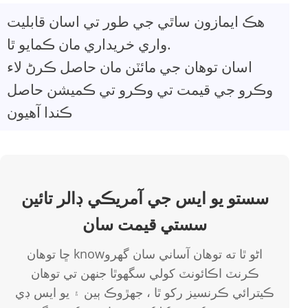
هڪ ايمازون ساٿي جي طور تي اسان قابليت
واري خريداري مان ڪمايو ٿا.
اسان توهان جي مائٽن مان حاصل ڪرڻ لاء
وڪرو جي قيمت تي وڪرو تي ڪميشن حاصل
ڪندا آهيون
سستو يو ايس جي آمريڪي ڊالر تائين
سستي قيمت سان
ڇا توهان knowاڻو ٿا ته توهان آساني سان گھرو
ڪرنٽ اڪائونٽ کولي سگھوٿا جنهن تي توهان
ڪيترائي ڪرنسيز رکو ٿا ، جهڙوڪ ٻين ۽ يو ايس ڊي