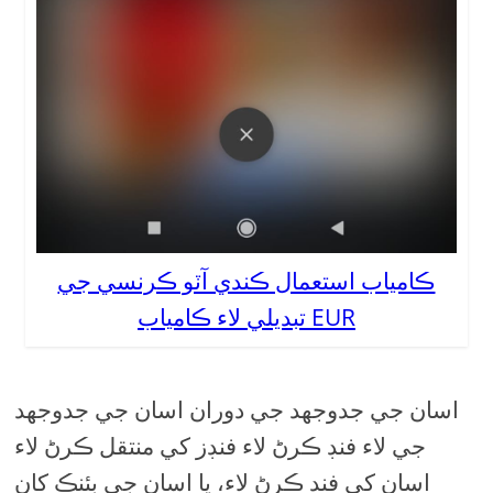
ڪامياب استعمال ڪندي آٽو ڪرنسي جي
تبديلي لاء ڪامياب EUR
اسان جي جدوجهد جي دوران اسان جي جدوجهد
جي لاء فنڊ ڪرڻ لاء فنڊز کي منتقل ڪرڻ لاء
اسان کي فنڊ ڪرڻ لاء، يا اسان جي بئنڪ کان