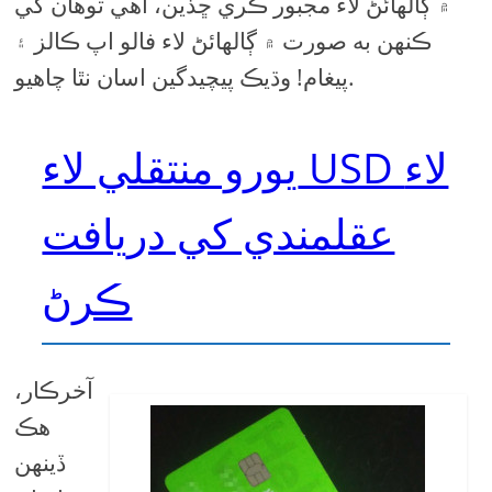
۾ ڳالهائڻ لاء مجبور ڪري ڇڏين، اهي توهان کي
ڪنهن به صورت ۾ ڳالهائڻ لاء فالو اپ ڪالز ۽
پيغام! وڌيڪ پيچيدگين اسان نٿا چاهيو.
يورو منتقلي لاء USD لاء
عقلمندي کي دريافت
ڪرڻ
آخرڪار،
هڪ
ڏينهن