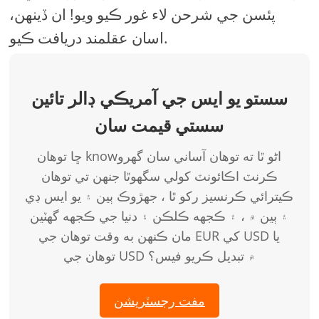
پئسن جي شرحن لاء غور ڪيو ويو! ان ڏينهن،
اسان عقلمند دريافت ڪيو.
سستو يو ايس جي آمريڪي ڊالر تائين
سستي قيمت سان
ڇا توهان knowاڻو ٿا ته توهان آساني سان گھرو
ڪرنٽ اڪائونٽ کولي سگھوٿا جنهن تي توهان
ڪيترائي ڪرنسيز رکو ٿا ، جهڙوڪ ٻين ۽ يو ايس ڊي
۽ ٻين ۾ ، ۽ ڪجهه ڪلڪن ۽ دنيا جي ڪجهه گهٽين
مان ڪنهن به وقت توهان جي EUR کي USD يا
توهان جي USD ۾ تبديل ڪريو فيس؟
مفت رجسٽريشن