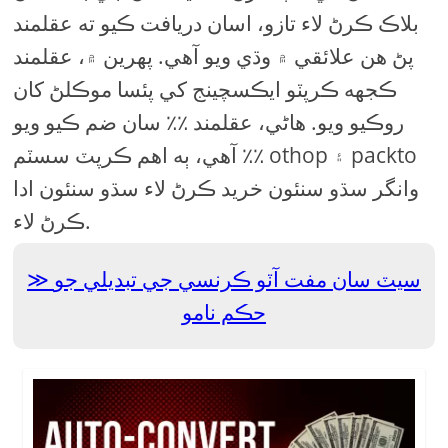
بلاڪ ڪرڻ لاء تازو، اسان دريافت ڪيو ته عقلمند
پڻ هن علائقي ۾ وڌي ويو آهي. پهرين ۾، عقلمند
ڪجهه ڪرپٽو ايڪسچينج کي پئسا موڪلڻ کان
روڪيو ويو. هاڻي، عقلمند ٪٪ سان ضم ڪيو ويو
آهي، ٻه اهم ڪرپٽ سسٽم ٪٪ othop ۽ packto
وانگر سڌو سنئون خريد ڪرڻ لاء سڌو سنئون ادا
ڪرڻ لاء.
سيٽ سان مفت آٽو ڪرنسي جي تبديلي جو
حڪم نامو