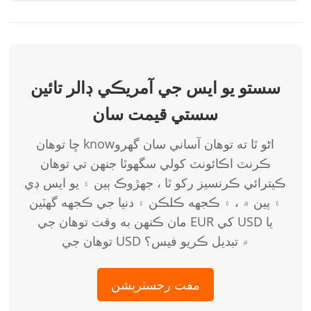
سستو يو ايس جي آمريڪي ڊالر تائين
سستي قيمت سان
ڇا توهان knowاڻو ٿا ته توهان آساني سان گھرو
ڪرنٽ اڪائونٽ کولي سگھوٿا جنهن تي توهان
ڪيترائي ڪرنسيز رکو ٿا ، جهڙوڪ ٻين ۽ يو ايس ڊي
۽ ٻين ۾ ، ۽ ڪجهه ڪلڪن ۽ دنيا جي ڪجهه گهٽين
مان ڪنهن به وقت توهان جي EUR کي USD يا
توهان جي USD ۾ تبديل ڪريو فيس؟
مفت رجسٽريشن