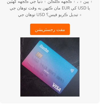
۽ ٻين ۾ ، ۽ ڪجهه ڪلڪن ۽ دنيا جي ڪجهه گهٽين
مان ڪنهن به وقت توهان جي EUR کي USD يا
توهان جي USD ۾ تبديل ڪريو فيس؟
مفت رجسٽريشن