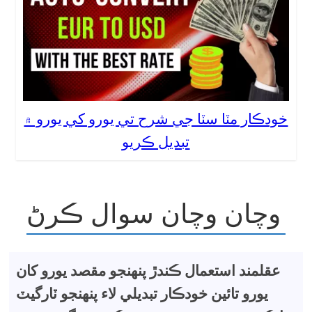
خودڪار مٽا سٽا جي شرح تي يورو کي يورو ۾
تبديل ڪريو
وچان وچان سوال ڪرڻ
عقلمند استعمال ڪندڙ پنهنجو مقصد يورو کان
يورو تائين خودڪار تبديلي لاء پنهنجو ٽارگيٽ