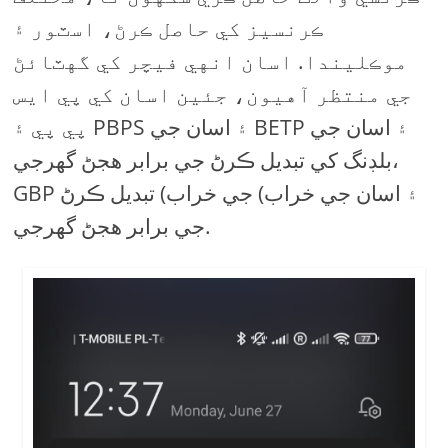
ڪرنسيز کي حاصل ڪرڻ، اسٽور ۽
موڪليندا. اسان انهي فيچر کي گهٽائڻ
جي منتظر آهيون، جئين اسان کي پي ايس
پي پي ۽ PBPS ۽ اسان جي BETP ۽ اسان جي
بلڊنگ کي تبديل ڪرڻ جي برابر هجڻ گهرجي،
GBP ۽ اسان جي خراب) جي خراب) تبديل ڪرڻ
جي برابر هجڻ گهرجي.