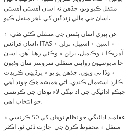
منتقل ڪيو ويو، جڏهن ته اسان آهستي آهستي
اسان جي مالي زندگين کي ٻاهر منتقل ڪيو.
هن ڀيري اسان پئسن جي منتقلي ڪئي هئي، ۽
اسان فرانس، ITAS ۽ اسپن ۽ اسپيل، برلن ۽
آمريڪا ۾ وڪاميل، برلن ۾ وڪڻي رهيا آهن. اسان
جا مايوسيون روايتي منتقلي سروسز سان وڏيون
۽ وڏا ٿي ويون. جڏهن يو يو ۾ پرڏيهي ڪريڊٽ
ڪارڊ استعمال ڪندي، اتي هميشه هڪ چونڊ آهي
جيڪو ادائيگي جي ادائيگي لاء توهان جي ڪرنسي
جو انتخاب آهي.
عقلمند ادائيگي جو نظام توهان کي 50 ڪرنسي ۾
منتقل ۽ محفوظ ڪرڻ جي اجازت ڏئي ٿو. اڪثر