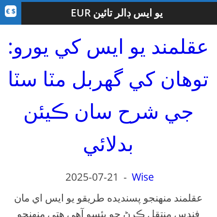
EUR يو ايس ڊالر تائين
عقلمند يو ايس کي يورو:
توهان کي گهربل مٽا سٽا
جي شرح سان ڪيئن
بدلائي
2025-07-21
-
Wise
عقلمند منهنجو پسنديده طريقو يو ايس اي مان
فنڊس منتقل ڪرڻ جو پئسو آهي هتي منهنجو