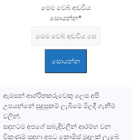
මෙම වෙබ් අඩවිය
සොයන්න*
සොයන්න
ඇමසන් ආශ්රිතකරුවෙකු ලෙස අපි
උපයන්නේ සුදුසුකම් ලැබීමේ මිලදී ගැනීම්
වලින්.
සදහටම අපගේ සබැඳිවලින් ආරම්භ වන
විකුණුම් සඳහා අපට කොමිස් මුදලක් ලැබේ