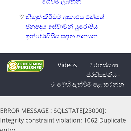
ගෙවීම් ලබන්න
♡
නිකුත් කිරීමට ආකාරය එක්සත්
ජනපදය සේවාවන් යුරෝපීය
ඉන්වොයිසිය සඳහා ආනයන
Videos
? රහස්යතා
ප්රතිපත්තිය
-
☄ මෙහි දැන්වීම් පළ කරන්න
ERROR MESSAGE : SQLSTATE[23000]:
Integrity constraint violation: 1062 Duplicate
entry