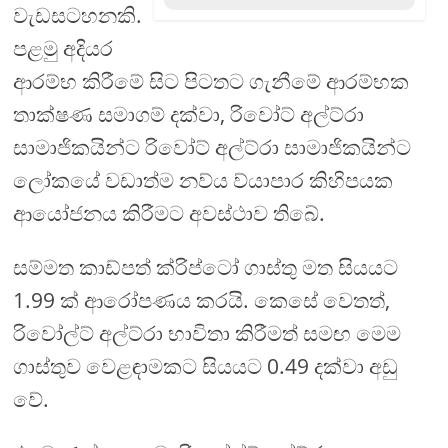
වැඩසටහනකි.
පළමු අදියර
ආරම්භ කිරීමේ සිට පිටතට ගැනීමේ ආරම්භක
තාක්ෂණ සමාගම් දක්වා, රිවෝට් අල්ට්රා
සාමාජිකයින්ට රිවෝට් අල්ට්රා සාමාජිකයින්ට
ලෝකයේ වඩාත්ම නව්ය ව්යාපාර කිහිපයක
ආයෝජනය කිරීමට අවස්ථාව තිබේ.
සම්මත කාඩ්පත් ක්රිප්ටෝ ගාස්තු මත සියයට
1.99 ක් ආරෝපණය කරයි. කෙසේ වෙතත්,
රිවෝල්ට් අල්ට්රා භාවිතා කිරීමත් සමඟ මෙම
ගාස්තුව වෙළඳාමකට සියයට 0.49 දක්වා අඩු
වේ.