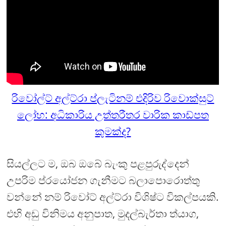
රිවෝල්ට් අල්ට්රා ප්ලැටිනම් එදිරිව රිවොක්සුට්
ලෝහ: අධිකාරිය උත්තරීතර වාරික කාඩ්පත
කුමක්ද?
සියල්ලට ම, ඔබ ඔබේ බැංකු පළපුරුද්දෙන්
උපරිම ප්රයෝජන ගැනීමට බලාපොරොත්තු
වන්නේ නම් රිවෝට් අල්ට්රා විශිෂ්ට විකල්පයකි.
එහි අඩු විනිමය අනුපාත, මුදල්බැර්තා ත්යාග,