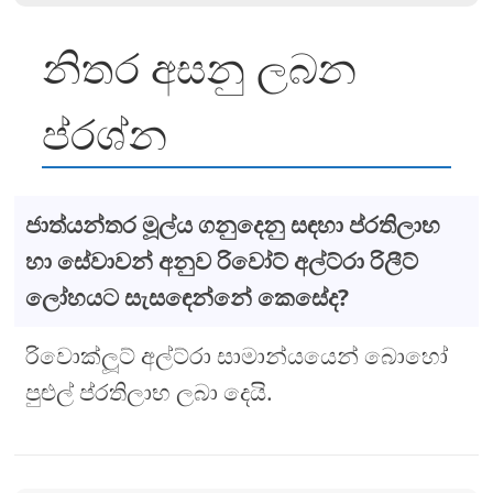
නිතර අසනු ලබන
ප්රශ්න
ජාත්යන්තර මූල්ය ගනුදෙනු සඳහා ප්රතිලාභ
හා සේවාවන් අනුව රිවෝට් අල්ට්රා රිලීට්
ලෝහයට සැසඳෙන්නේ කෙසේද?
රිවොක්ලූට් අල්ට්රා සාමාන්යයෙන් බොහෝ
පුළුල් ප්රතිලාභ ලබා දෙයි.