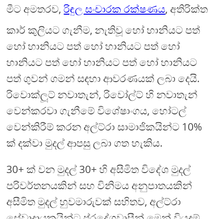
මීට අමතරව,
රිඳුල සංචාරක රක්ෂණය
, අතිරික්ත
කාර් කුලියට ගැනීම, නැතිවූ හෝ හානියට පත්
හෝ හානියට පත් හෝ හානියට පත් හෝ
හානියට පත් හෝ හානියට පත් හෝ හානියට
පත් ගුවන් ගමන් සඳහා ආවරණයක් ලබා දෙයි.
රිවොක්ලූට් නවාතැන්, රිවෝල්ට් හි නවාතැන්
වෙන්කරවා ගැනීමේ විශේෂාංගය, හෝටල්
වෙන්කිරීම් කරන අල්ට්රා සාමාජිකයින්ට 10%
ක් දක්වා මුදල් ආපසු ලබා ගත හැකිය.
30+ ක් වන මුදල් 30+ හි අසීමිත විදේශ මුදල්
පරිවර්තනයකින් සහ විනිමය අනුපාතයකින්
අසීමිත මුදල් හුවමාරුවක් සහිතව, අල්ට්රා
සේවාදායකයින්ට ප්රදේශවාසීන් මෙන් වියදම්