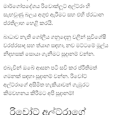
මාර්ගෝපදේශය රිවොක්ලූට් අල්ට්රා හි
සැඟවුණු බලය අගුළු ඇරීමට සහ එහි ප්රධාන
ප්රතිලාභ හෙළි කරයි.
බාධාව නැති ගෝලීය ගනුදෙනු වලින් සුවිශේෂී
වරප්රසාද සහ ත්යාග සඳහා, නව මට්ටමේ මූල්ය
නිදහසක් සොයා ගැනීමට සූදානම් වන්න.
එබැවින් ඔබේ ආසන පටි සවි කර ප්රීතිමත්
ගමනක් සඳහා සූදානම් වන්න. රිවෝට්
අල්ට්රාගේ අසීමිත හැකියාවන් ගැඹුරට
කිමවහනය කිරීමට අපි සූදානම්!
රිවෝට් අල්ට්රාගේ