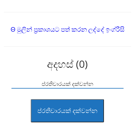
Θ මුලින් ප්‍රකාශයට පත් කරන ලද්දේ ඉංග්රීසි
අදහස් (0)
ප්රතිචාරයක් දක්වන්න
ප්රතිචාරයක් දක්වන්න