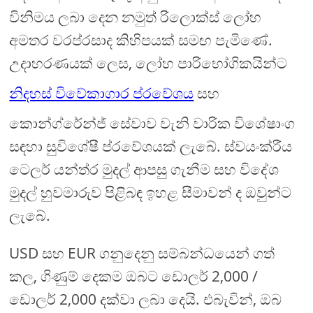
විනිමය ලබා දෙන නමුත් රිලොක්ස් ලෝහ
අමතර වරප්රසාද කිහිපයක් සමඟ පැමිණේ.
උදාහරණයක් ලෙස, ලෝහ පාරිභෝගිකයින්ට
නිදහස් විවේකාගාර ප්රවේශය
සහ
කොන්ග්රේන්ජ් සේවාව වැනි වාරික විශේෂාංග
සඳහා සුවිශේෂී ප්රවේශයක් ලැබේ. ස්වයංක්රීය
ටෙලර් යන්ත්ර මුදල් ආපසු ගැනීම සහ විදේශ
මුදල් හුවමාරුව පිළිබඳ ඉහළ සීමාවන් ද ඔවුන්ට
ලැබේ.
USD සහ EUR ගනුදෙනු සම්බන්ධයෙන් ගත්
කල, ගිණුම් දෙකම ඔබට ඩොලර් 2,000 /
ඩොලර් 2,000 දක්වා ලබා දෙයි. එබැවින්, ඔබ