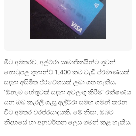
මීට අමතරව, අල්ට්රා සාමාජිකයින්ට ගුවන්
තොටුපල ගුහාන්ට් 1,400 කට වැඩි ප්රමාණයක්
සඳහා අසීමිත ප්රවේශයක් ලබා ගත හැකිය.
'ඕනෑම හේතුවක් සඳහා අවලංගු කිරීම' රක්ෂණය
යනු ඔබ කැරලි ගැසූ අල්ට්රා සමඟ ගමන් කරන
විට අමතර වරප්රසාදයකි. මේ නිසා, ඔබට
නිදහසේ හා අනුවර්තන ලෙස ගමන් කළ හැකිය.