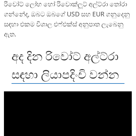
රිවෝට් ලෝහ හෝ රිවොක්ලූට් අල්ට්රා තෝරා
ගන්නේද, ඔබට ඔබගේ USD සහ EUR ගනුදෙනු
සඳහා එකම විශාල එෆ්එක්ස් අනුපාත ලැබෙනු
ඇත.
අද දින රිවෝට් අල්ට්රා
සඳහා ලියාපදිංචි වන්න