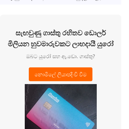
සැඟවුණු ගාස්තු රහිතව ඩොලර්
මිලියන හුවමාරුවකට ලාභදායී යුරෝ
ඔබට යුරෝ සහ ඇ.ඩො. ගාස්තු?
නොමිලේ ලියාපදිංචි වීම