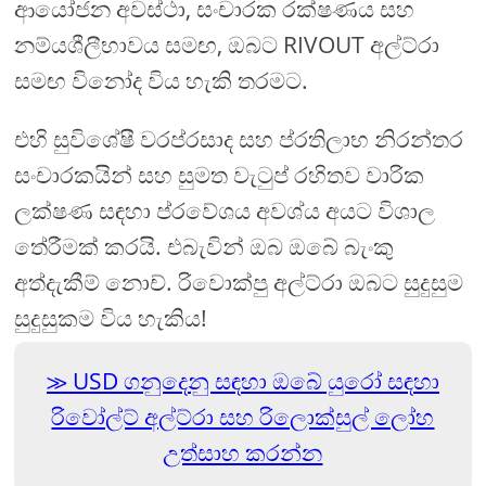
ආයෝජන අවස්ථා, සංචාරක රක්ෂණය සහ
නම්යශීලීභාවය සමඟ, ඔබට RIVOUT අල්ට්රා
සමඟ විනෝද විය හැකි තරමට.
එහි සුවිශේෂී වරප්රසාද සහ ප්රතිලාභ නිරන්තර
සංචාරකයින් සහ සුමත වැටුප් රහිතව වාරික
ලක්ෂණ සඳහා ප්රවේශය අවශ්ය අයට විශාල
තේරීමක් කරයි. එබැවින් ඔබ ඔබේ බැංකු
අත්දැකීම් නොච්. රිවොක්පු අල්ට්රා ඔබට සුදුසුම
සුදුසුකම විය හැකිය!
USD ගනුදෙනු සඳහා ඔබේ යුරෝ සඳහා
රිවෝල්ට් අල්ට්රා සහ රිලොක්සුල් ලෝහ
උත්සාහ කරන්න