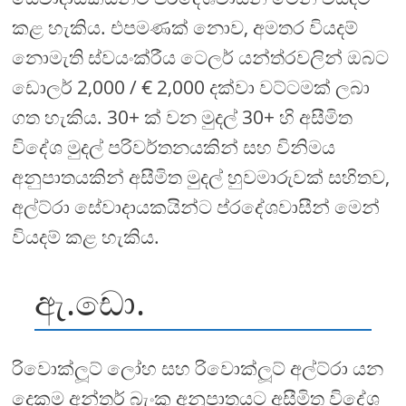
කළ හැකිය. එපමණක් නොව, අමතර වියදම්
නොමැති ස්වයංක්රීය ටෙලර් යන්ත්රවලින් ඔබට
ඩොලර් 2,000 / € 2,000 දක්වා වට්ටමක් ලබා
ගත හැකිය. 30+ ක් වන මුදල් 30+ හි අසීමිත
විදේශ මුදල් පරිවර්තනයකින් සහ විනිමය
අනුපාතයකින් අසීමිත මුදල් හුවමාරුවක් සහිතව,
අල්ට්රා සේවාදායකයින්ට ප්රදේශවාසීන් මෙන්
වියදම් කළ හැකිය.
ඇ.ඩො.
රිවොක්ලූට් ලෝහ සහ රිවොක්ලූට් අල්ට්රා යන
දෙකම අන්තර් බැංකු අනුපාතයට අසීමිත විදේශ