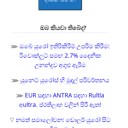
ඔබ කියවා තිබේද?
⋙
ඔබේ යුරෝ ඉතිරිකිරීම් උපරිම කිරීම:
රිවොක්ලූට් සමඟ 2.7% දෛනික
උනන්දුව අගුළු ඇරීම
⋙
යුනෙට් යුරෝස් හි මුදල් පරිවර්තනය
⋙
EUR සඳහා ANTRA සඳහා Rultla
අultra. ප්රතිලාභ වලින් පිරී ඇත!
♡
නමත් සමාලෝචන: ඩොලර් යුරෝ සිට