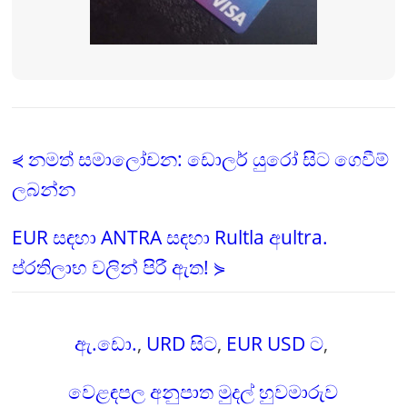
⋞ නමත් සමාලෝචන: ඩොලර් යුරෝ සිට ගෙවීම්
ලබන්න
EUR සඳහා ANTRA සඳහා Rultla අultra.
ප්රතිලාභ වලින් පිරී ඇත! ⋟
ඇ.ඩො.
,
URD සිට
,
EUR USD ට
,
වෙළඳපල අනුපාත මුදල් හුවමාරුව