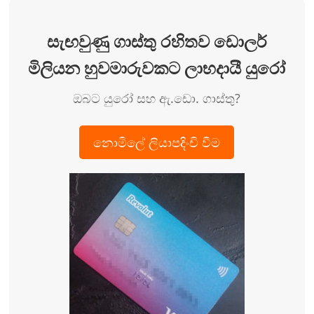
සැඟවුණු ගාස්තු රහිතව ඩොලර්
මිලියන හුවමාරුවකට ලාභදායී යුරෝ
ඔබට යුරෝ සහ ඇ.ඩො. ගාස්තු?
නොමිලේ ලියාපදිංචි වීම