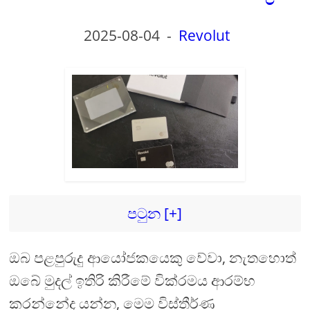
2025-08-04
-
Revolut
පටුන [+]
ඔබ පළපුරුදු ආයෝජකයෙකු වේවා, නැතහොත්
ඔබේ මුදල් ඉතිරි කිරීමේ වික්රමය ආරම්භ
කරන්නේද යන්න, මෙම විස්තීර්ණ