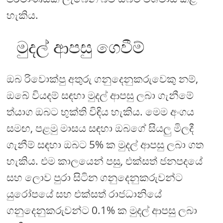
හැකිය.
මුදල් ආපසු ගෙවීම්
ඔබ රිවොක්පු අතුරු ගනුදෙනුකරුවෙකු නම්,
ඔබේ වියදම් සඳහා මුදල් ආපසු ලබා ගැනීමේ
ත්යාග ඔබට භුක්ති විඳිය හැකිය. මෙම අංගය
සමඟ, පළමු මාසය සඳහා ඔබගේ සියලු මිලදී
ගැනීම් සඳහා ඔබට 5% ක මුදල් ආපසු ලබා ගත
හැකිය. එම කාලයෙන් පසු, එක්සත් ජනපදයේ
සහ ලොව පුරා සිටින ගනුදෙනුකරුවන්ට
යුරෝපයේ සහ එක්සත් රාජධානියේ
ගනුදෙනුකරුවන්ට 0.1% ක මුදල් ආපසු ලබා