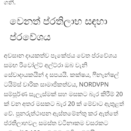
ගනී.
වෙනත් ප්රතිලාභ සඳහා
ප්රවේශය
අවසාන දායකත්ව පැකේජය වෙත ප්රවේශය
සමඟ රිවෝල්ට් අල්ට්රා ඔබ වැනි
සේවාදායකයින් ද සපයයි. කක්ෂය, ෆිනෑන්ෂල්
ටයිම්ස් වාරික සාමාජිකත්වය, NORDVPN
සම්පූර්ණ සැලැස්මක් සහ මසකට බැර කිරීම් 20
ක් වන අතර මසකට බැර 20 ක් මේවාට ඇතුළත්
වේ. පුනරුත්ථාපන ඇස්තමේන්තු කර ඇත්තේ
ප්රතිලාභවල සමස්ත වටිනාකම වසරකට