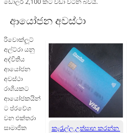
ඩොලර් 2,100 කට වඩා වටින බවයි.
ආයෝජන අවස්ථා
රිවොක්ලූට්
අල්ට්රා යනු
අද්විතීය
ආයෝජන
අවස්ථා
රාශියකට
ආයෝජකයින්
ට ප්රවේශ
වන එක්තරා
සාමාජික
කැරැල්ල උත්සාහ කරන්න