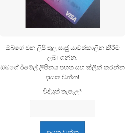
ඔබගේ එන ලිපි තුල සෘජු යාවත්කාලීන කිරීම්
ලබා ගන්න.
ඔබගේ ඊමේල් ලිපිනය පහත සහ ක්ලික් කරන්න
දායක වන්න!
විද්යුත් තැපෑල*
දායක වන්න