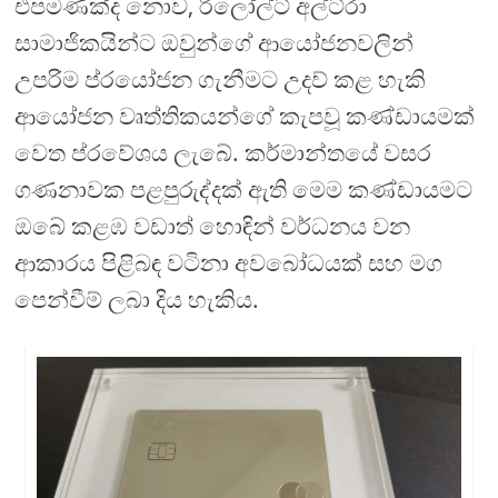
එපමණක්ද නොව, රිලෝල්ට් අල්ට්රා
සාමාජිකයින්ට ඔවුන්ගේ ආයෝජනවලින්
උපරිම ප්රයෝජන ගැනීමට උදව් කළ හැකි
ආයෝජන වෘත්තිකයන්ගේ කැපවූ කණ්ඩායමක්
වෙත ප්රවේශය ලැබේ. කර්මාන්තයේ වසර
ගණනාවක පළපුරුද්දක් ඇති මෙම කණ්ඩායමට
ඔබේ කළඹ වඩාත් හොඳින් වර්ධනය වන
ආකාරය පිළිබඳ වටිනා අවබෝධයක් සහ මග
පෙන්වීම් ලබා දිය හැකිය.