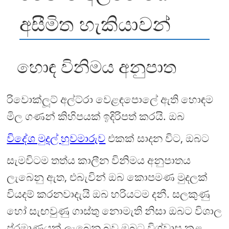
අසීමිත හැකියාවන්
හොඳ විනිමය අනුපාත
රිවොක්ලූට් අල්ට්රා වෙළඳපොලේ ඇති හොඳම
මිල ගණන් කිහිපයක් ඉදිරිපත් කරයි. ඔබ
විදේශ මුදල් හුවමාරුව
එකක් සාදන විට, ඔබට
සැමවිටම තත්ය කාලීන විනිමය අනුපාතය
ලැබෙනු ඇත, එබැවින් ඔබ කොපමණ මුදලක්
වියදම් කරනවාදැයි ඔබ හරියටම දනී. සලකුණු
හෝ සැඟවුණු ගාස්තු නොමැති නිසා ඔබට විශාල
ප්රමාණයක් ලැබෙන බව ඔබට විශ්වාස කළ