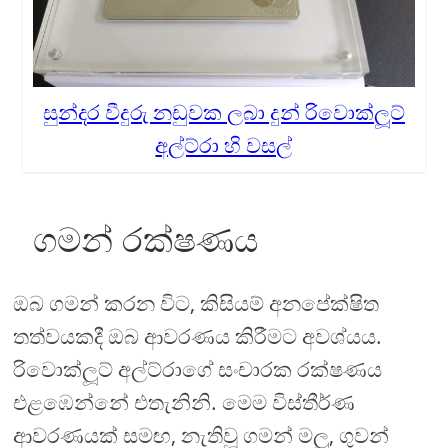
සුන්දර වීදුරු නඩුවක ලබා දුන් රිවොක්ලූට්
අල්ට්රා හි වසල්
ගමන් රක්ෂණය
ඔබ ගමන් කරන විට, කිසියම් අනපේක්ෂිත
තත්වයකදී ඔබ ආවරණය කිරීමට අවශ්යය.
රිවොක්ලූට් අල්ට්රාගේ සංචාරක රක්ෂණය
එළඹෙන්නේ එතැනිනි. මෙම විස්තීර්ණ
ආවරණයක් සමඟ, නැතිවූ ගමන් මලු, ගුවන්