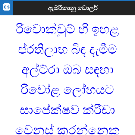
ඇමරිකානු ඩොලර්
රිවොක්වුට් හි ඉහළ
ප්රතිලාභ බිඳ දැමීම
අල්ට්රා ඔබ සඳහා
රිවෝළ ලෝහයට
සාපේක්ෂව ක්රීඩා
වෙනස් කරන්නෙකු