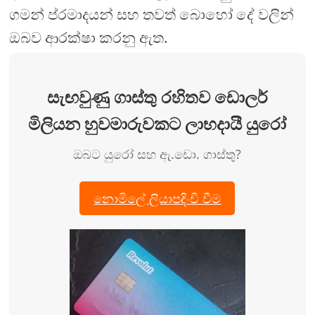
ගමන් ප්රමාදයන් සහ තවත් බොහෝ දේ වලින්
ඔබව ආරක්ෂා කරනු ඇත.
සැඟවුණු ගාස්තු රහිතව ඩොලර්
මිලියන හුවමාරුවකට ලාභදායී යුරෝ
ඔබට යුරෝ සහ ඇ.ඩො. ගාස්තු?
නොමිලේ ලියාපදිංචි වීම