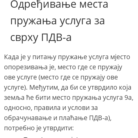
Одређивање места
пружања услуга за
сврху ПДВ-а
Када је у питању пружање услуга мјесто
опорезивања је, место где се пружају
ове услуге (место где се пружају ове
услуге). Међутим, да би се утврдило која
земља ће бити место пружања услуга 9а,
односно, правила и услови за
обрачунавање и плаћање ПДВ-а),
потребно је утврдити: