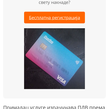
свету накнаде?
Бесплатна регистрација
Прималац услуге израчунава ПДВ према