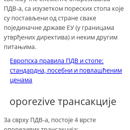
ПДВ-а, са изузетком пореских стопа које
су постављени од стране сваке
појединачне државе ЕУ (у границама
утврђених директива) и неким другим
питањима.
Европска правила ПДВ и стопе:
стандардна, посебни и повлашћеним
ценама
oporezive трансакције
За сврху ПДВ-а, постоје 4 врсте
опорезивих трансакција: