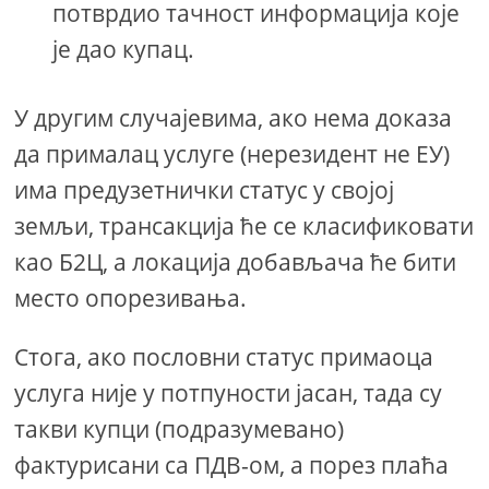
потврдио тачност информација које
је дао купац.
У другим случајевима, ако нема доказа
да прималац услуге (нерезидент не ЕУ)
има предузетнички статус у својој
земљи, трансакција ће се класификовати
као Б2Ц, а локација добављача ће бити
место опорезивања.
Стога, ако пословни статус примаоца
услуга није у потпуности јасан, тада су
такви купци (подразумевано)
фактурисани са ПДВ-ом, а порез плаћа