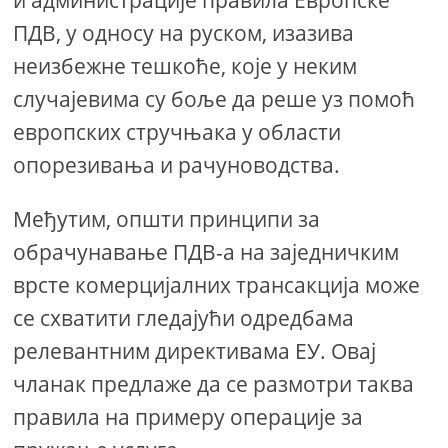
и администрације правила Европске
ПДВ, у односу на руском, изазива
неизбежне тешкоће, које у неким
случајевима су боље да реше уз помоћ
европских стручњака у области
опорезивања и рачуноводства.
Међутим, општи принципи за
обрачунавање ПДВ-а на заједничким
врсте комерцијалних трансакција може
се схватити гледајући одредбама
релевантним директивама ЕУ. Овај
чланак предлаже да се размотри таква
правила на примеру операције за