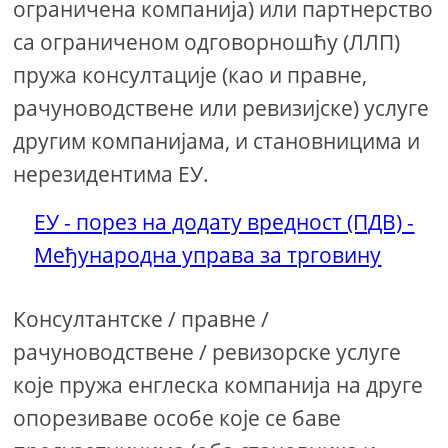
ограничена компанија) или партнерство
са ограниченом одговорношћу (ЛЛП)
пружа консултације (као и правне,
рачуноводствене или ревизијске) услуге
другим компанијама, и становницима и
нерезидентима ЕУ.
ЕУ - порез на додату вредност (ПДВ) -
Међународна управа за трговину
Консултантске / правне /
рачуноводствене / ревизорске услуге
које пружа енглеска компанија на друге
опорезиваве особе које се баве