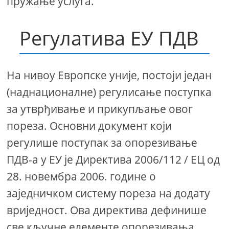
пружање услуга.
Регулатива ЕУ ПДВ
На нивоу Европске уније, постоји један
(наднационалне) регулисање поступка
за утврђивање и прикупљање овог
пореза. Основни документ који
регулише поступак за опорезивање
ПДВ-а у ЕУ је Директива 2006/112 / ЕЦ од
28. новембра 2006. године о
заједничком систему пореза на додату
вриједност. Ова директива дефинише
све кључне елементе опорезивања