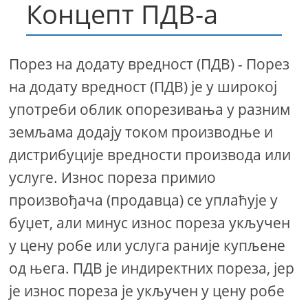
Концепт ПДВ-а
Порез на додату вредност (ПДВ) - Порез
на додату вредност (ПДВ) је у широкој
употреби облик опорезивања у разним
земљама додају током производње и
дистрибуције вредности производа или
услуге. Износ пореза примио
произвођача (продавца) се уплаћује у
буџет, али минус износ пореза укључен
у цену робе или услуга раније купљене
од њега. ПДВ је индиректних пореза, јер
је износ пореза је укључен у цену робе