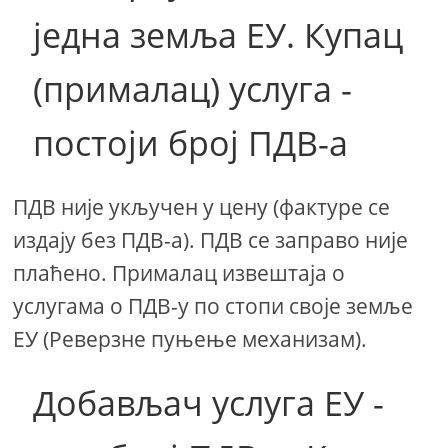
једна земља ЕУ. Купац
(прималац) услуга -
постоји број ПДВ-а
ПДВ није укључен у цену (фактуре се
издају без ПДВ-а). ПДВ се заправо није
плаћено. Прималац извештаја о
услугама о ПДВ-у по стопи своје земље
ЕУ (Реверзне пуњење механизам).
Добављач услуга ЕУ -