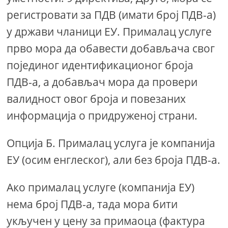
регистровати за ПДВ (имати број ПДВ-а)
у држави чланици ЕУ. Прималац услуге
прво мора да обавести добављача свог
појединог идентификационог броја
ПДВ-а, а добављач мора да провери
валидност овог броја и повезаних
информација о придруженој страни.
Опција Б. Прималац услуга је компанија
ЕУ (осим енглеског), али без броја ПДВ-а.
Ако прималац услуге (компанија ЕУ)
нема број ПДВ-а, тада мора бити
укључен у цену за примаоца (фактура