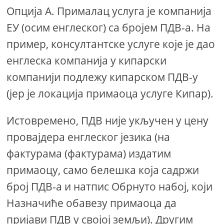
Опција А. Прималац услуга је компанија
ЕУ (осим енглеског) са бројем ПДВ-а. На
пример, консултантске услуге које је дао
енглеска компанија у кипарски
компанији подлежу кипарском ПДВ-у
(јер је локација примаоца услуге Кипар).
Истовремено, ПДВ није укључен у цену
провајдера енглеског језика (на
фактурама (фактурама) издатим
примаоцу, само белешка која садржи
број ПДВ-а и натпис Обрнуто набој, који
Назначиће обавезу примаоца да
пријави ПДВ у својој земљи). Другим