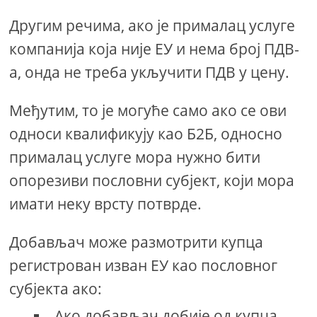
Другим речима, ако је прималац услуге
компанија која није ЕУ и нема број ПДВ-
а, онда не треба укључити ПДВ у цену.
Међутим, то је могуће само ако се ови
односи квалификују као Б2Б, односно
прималац услуге мора нужно бити
опорезиви пословни субјект, који мора
имати неку врсту потврде.
Добављач може размотрити купца
регистрован изван ЕУ као пословног
субјекта ако:
Ако добављач добије од купца