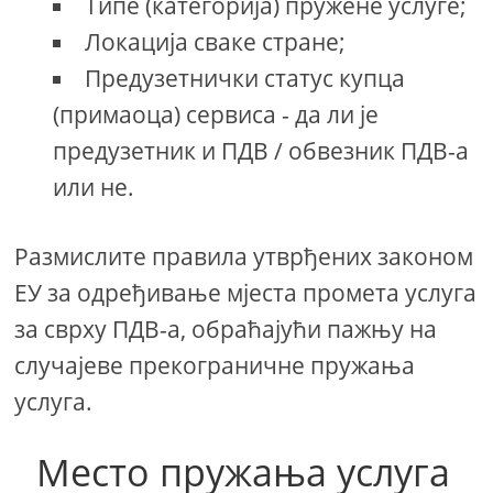
Типе (категорија) пружене услуге;
Локација сваке стране;
Предузетнички статус купца
(примаоца) сервиса - да ли је
предузетник и ПДВ / обвезник ПДВ-а
или не.
Размислите правила утврђених законом
ЕУ за одређивање мјеста промета услуга
за сврху ПДВ-а, обраћајући пажњу на
случајеве прекограничне пружања
услуга.
Место пружања услуга