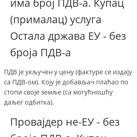
има број ПДВ-а. Купац
(прималац) услуга
Остала држава ЕУ - без
броја ПДВ-а
ПДВ је укључен у цену (фактуре се издају
са ПДВ-ом). Коју је добављач плаћао по
стопи своје земље (са могућношћу
даљег одбитка).
Провајдер не-ЕУ - без