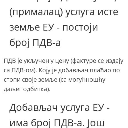
(прималац) услуга исте
земље ЕУ - постоји
број ПДВ-а
ПДВ је укључен у цену (фактуре се издају
са ПДВ-ом). Коју је добављач плаћао по
стопи своје земље (са могућношћу
даљег одбитка).
Добављач услуга ЕУ -
има број ПДВ-а. Још