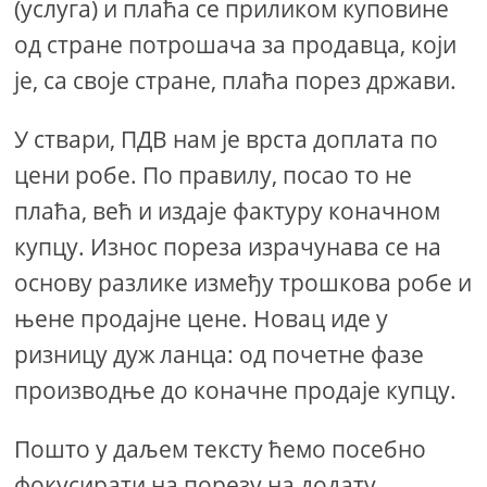
(услуга) и плаћа се приликом куповине
од стране потрошача за продавца, који
је, са своје стране, плаћа порез држави.
У ствари, ПДВ нам је врста доплата по
цени робе. По правилу, посао то не
плаћа, већ и издаје фактуру коначном
купцу. Износ пореза израчунава се на
основу разлике између трошкова робе и
њене продајне цене. Новац иде у
ризницу дуж ланца: од почетне фазе
производње до коначне продаје купцу.
Пошто у даљем тексту ћемо посебно
фокусирати на порезу на додату