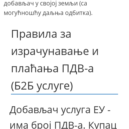
добављач у својој земљи (са
могућношћу даљња одбитка).
Правила за
израчунавање и
плаћања ПДВ-а
(Б2Б услуге)
Добављач услуга ЕУ -
има број ПДВ-а. Купац