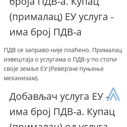
броја ПДВ-а. Купац
(прималац) ЕУ услуга -
има број ПДВ-а
ПДВ се заправо није плаћено. Прималац
извештаја о услугама о ПДВ-у по стопи
своје земље ЕУ (Реверзне пуњење
механизам).
⩓
Добављач услуга ЕУ -
има број ПДВ-а. Купац
(прималац) од услуга