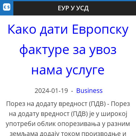
ЕУР У УСД
Како дати Европску
фактуре за увоз
нама услуге
2024-01-19
-
Business
Порез на додату вредност (ПДВ) - Порез
на додату вредност (ПДВ) је у широкој
употреби облик опорезивања у разним
земљама додају током производње и