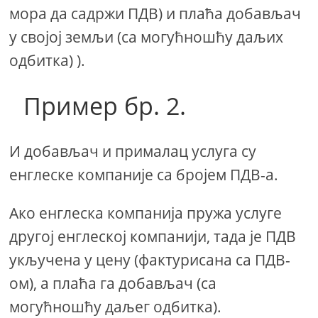
мора да садржи ПДВ) и плаћа добављач
у својој земљи (са могућношћу даљих
одбитка) ).
Пример бр. 2.
И добављач и прималац услуга су
енглеске компаније са бројем ПДВ-а.
Ако енглеска компанија пружа услуге
другој енглеској компанији, тада је ПДВ
укључена у цену (фактурисана са ПДВ-
ом), а плаћа га добављач (са
могућношћу даљег одбитка).