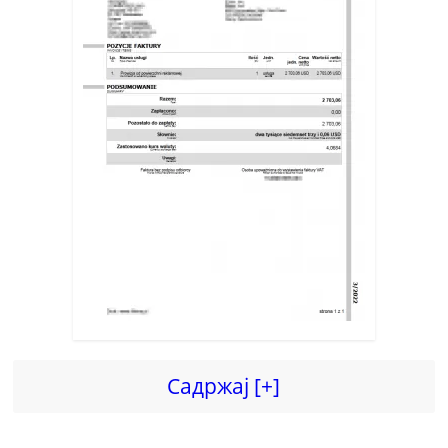
Садржај [+]