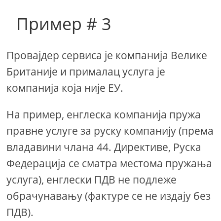
Пример # 3
Провајдер сервиса је компанија Велике
Британије и прималац услуга је
компанија која није ЕУ.
На пример, енглеска компанија пружа
правне услуге за руску компанију (према
владавини члана 44. Директиве, Руска
Федерација се сматра местома пружања
услуга), енглески ПДВ не подлеже
обрачунавању (фактуре се не издају без
ПДВ).