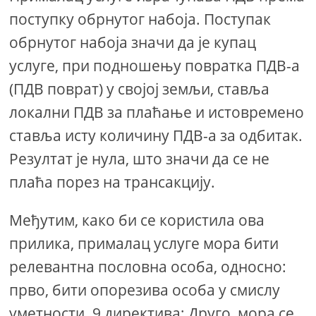
поступку обрнутог набоја. Поступак
обрнутог набоја значи да је купац
услуге, при подношењу повратка ПДВ-а
(ПДВ поврат) у својој земљи, ставља
локални ПДВ за плаћање и истовремено
ставља исту количину ПДВ-а за одбитак.
Резултат је нула, што значи да се не
плаћа порез на трансакцију.
Међутим, како би се користила ова
прилика, прималац услуге мора бити
релевантна пословна особа, односно:
прво, бити опорезива особа у смислу
уметности. 9 директива; Друго, мора се