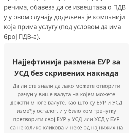
речима, обавеза да се извештава о ПДВ-
у у овом случају додељена је компанији
која прима услугу (под условом да има
број ПДВ-а).
Најјефтинија размена ЕУР за
УСД без скривених накнада
Да ли сте знали да лако можете отворити
рачун у више валута на којем можете
држати многе валуте, као што су ЕУР и УСД
између осталог, и у било ком тренутку
претворити свој ЕУР у УСД или УСД у ЕУР
са неколико кликова и неке од најнижих на