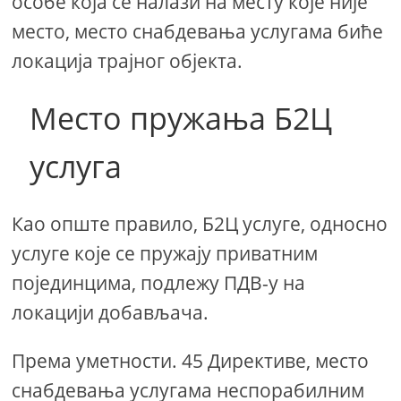
особе која се налази на месту које није
место, место снабдевања услугама биће
локација трајног објекта.
Место пружања Б2Ц
услуга
Као опште правило, Б2Ц услуге, односно
услуге које се пружају приватним
појединцима, подлежу ПДВ-у на
локацији добављача.
Према уметности. 45 Директиве, место
снабдевања услугама неспорабилним