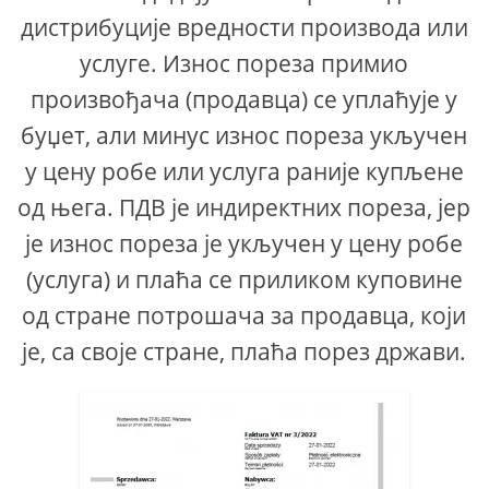
дистрибуције вредности производа или
услуге. Износ пореза примио
произвођача (продавца) се уплаћује у
буџет, али минус износ пореза укључен
у цену робе или услуга раније купљене
од њега. ПДВ је индиректних пореза, јер
је износ пореза је укључен у цену робе
(услуга) и плаћа се приликом куповине
од стране потрошача за продавца, који
је, са своје стране, плаћа порез држави.