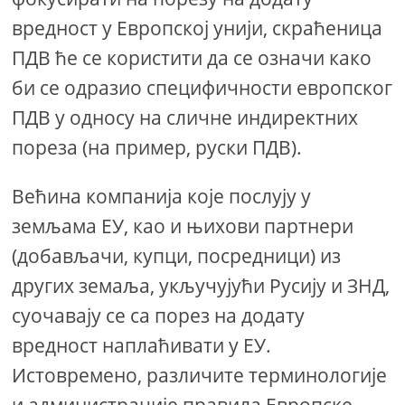
вредност у Европској унији, скраћеница
ПДВ ће се користити да се означи како
би се одразио специфичности европског
ПДВ у односу на сличне индиректних
пореза (на пример, руски ПДВ).
Већина компанија које послују у
земљама ЕУ, као и њихови партнери
(добављачи, купци, посредници) из
других земаља, укључујући Русију и ЗНД,
суочавају се са порез на додату
вредност наплаћивати у ЕУ.
Истовремено, различите терминологије