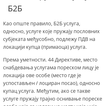
Б2Б
Као опште правило, Б2Б услуга,
односно, услуге које пружају пословних
субјеката међусобно, подлежу ПДВ на
локацији купца (примаоца) услуга.
Према уметности. 44 Директиве, место
снабдевања услугама пореском лицу је
локација ове особе (место где је
успостављен / лоциран посао), односно
купац услуга. Међутим, ако се такве
услуге пружају трајно оснивање пореске