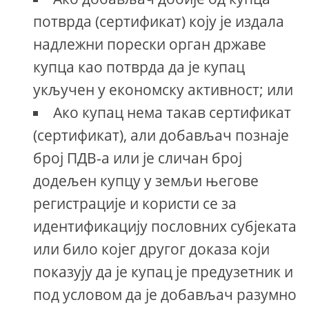
потврда (сертификат) коју је издала
надлежни порески орган државе
купца као потврда да је купац
укључен у економску активност; или
Ако купац нема такав сертификат
(сертификат), али добављач познаје
број ПДВ-а или је сличан број
додељен купцу у земљи његове
регистрације и користи се за
идентификацију пословних субјеката
или било којег другог доказа који
показују да је купац је предузетник и
под условом да је добављач разумно