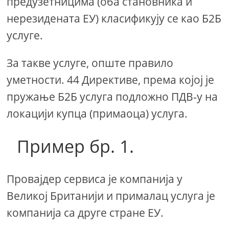
предузетницима (оба становника и
нерезидената ЕУ) класификују се као Б2Б
услуге.
За такве услуге, опште правило
уметности. 44 Директиве, према којој је
пружање Б2Б услуга подложно ПДВ-у на
локацији купца (примаоца) услуга.
Пример бр. 1.
Провајдер сервиса је компанија у
Великој Британији и прималац услуга је
компанија са друге стране ЕУ.