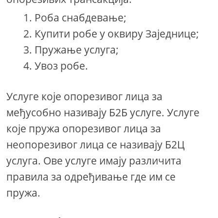
Роба снабдевање;
Купити робе у оквиру Заједнице;
Пружање услуга;
Увоз робе.
Услуге које опорезивог лица за
међусобно називају Б2Б услуге. Услуге
које пружа опорезивог лица за
неопорезивог лица се називају Б2Ц
услуга. Ове услуге имају различита
правила за одређивање где им се
пружа.