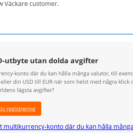
 new Väckare customer.
SD-utbyte utan dolda avgifter
rrency-konto där du kan hålla många valutor, till exem
eller din USD till EUR när som helst med några klick 
rldens lägsta avgifter?
is registrering