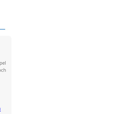
pel
och