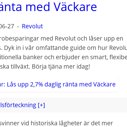
ränta med Väckare
06-27
-
Revolut
robesparingar med Revolut och låser upp en
. Dyk in i vår omfattande guide om hur Revol
tionella banker och erbjuder en smart, flexibe
ka tillväxt. Börja tjäna mer idag!
lsförteckning [+]
rsvinner vid historiska lågheter är det mer