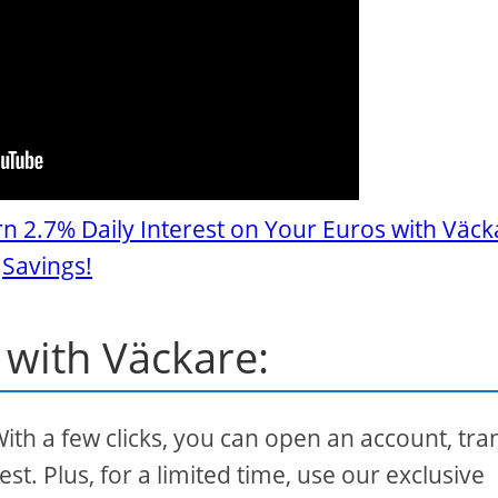
rn 2.7% Daily Interest on Your Euros with Väck
Savings!
 with Väckare:
With a few clicks, you can open an account, tra
st. Plus, for a limited time, use our exclusive