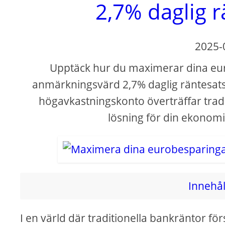
2,7% daglig 
2025-
Upptäck hur du maximerar dina eu
anmärkningsvärd 2,7% daglig räntesats
högavkastningskonto överträffar tradi
lösning för din ekonomis
Innehål
I en värld där traditionella bankräntor fö