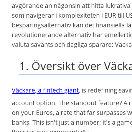
avgörande än någonsin att hitta lukrativ
som navigerar i komplexiteten i EUR till U
besparingsalternativ kan det finansiella
revolutionerande alternativ har emellerti
valuta savants och dagliga sparare: Väck
1. Översikt över Väck
Väckare, a fintech giant
, is redefining savi
account option. The standout feature? A r
on your Euros, a rate that far surpasses wh
banks. This isn't just a number; it's a ga