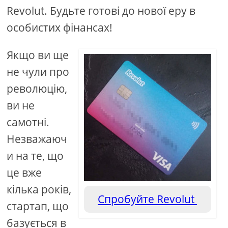
Revolut. Будьте готові до нової еру в
особистих фінансах!
Якщо ви ще
не чули про
революцію,
ви не
самотні.
Незважаюч
и на те, що
це вже
кілька років,
Спробуйте Revolut
стартап, що
базується в