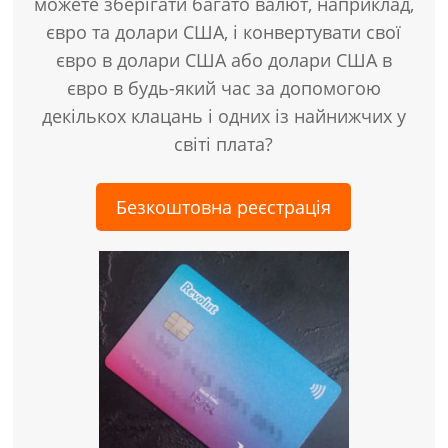
можете зберігати багато валют, наприклад,
євро та долари США, і конвертувати свої
євро в долари США або долари США в
євро в будь-який час за допомогою
декількох клацань і одних із найнижчих у
світі плата?
Безкоштовна реєстрація