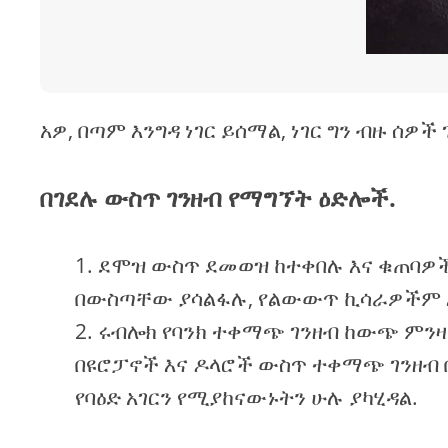
አዎ, በጣም እንግዳ ነገር ይሰማል, ነገር ግን ብዙ ሰዎ
በገደሉ ውስጥ ገንዘብ የማግኘት ዕድሎች.
ደሞዝ ውስጥ ደመወዝ ከተቀበሉ እና ቁጠባዎ
በውስጣቸው ያሳልፋሉ, የልውውጥ ኪሳራዎችም 
ሩብሎክ የባንክ ተቀማጭ ገንዘብ ከውጭ ምንዛ
በዩሮፓኖች እና ዶላሮች ውስጥ ተቀማጭ ገንዘብ ቢ
የባዕድ አገርን የሚያከናውኑትን ሁሉ ያካሂዳል.