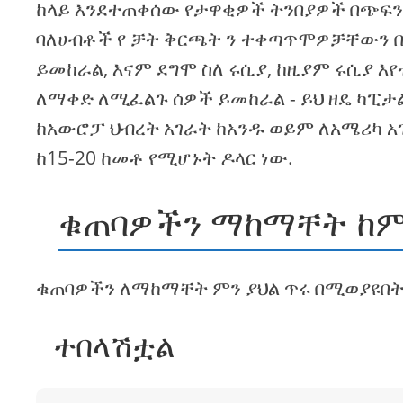
ከላይ እንደተጠቀሰው የታዋቂዎች ትንበያዎች በጭፍን
ባለሀብቶች የ ቻት ቅርጫት ን ተቀጣጥሞዎቻቸውን በ
ይመከራል, እናም ደግሞ ስለ ሩሲያ, ከዚያም ሩሲያ እ
ለማቀድ ለሚፈልጉ ሰዎች ይመከራል - ይህ ዘዴ ካፒታ
ከአውሮፓ ህብረት አገራት ከአንዱ ወይም ለአሜሪካ አ
ከ15-20 ከመቶ የሚሆኑት ዶላር ነው.
ቁጠባዎችን ማከማቸት ከምን
ቁጠባዎችን ለማከማቸት ምን ያህል ጥሩ በሚወያዩበት
ተበላሽቷል