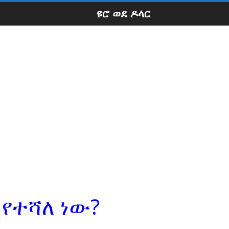
ዩሮ ወደ ዶላር
 የተሻለ ነው?