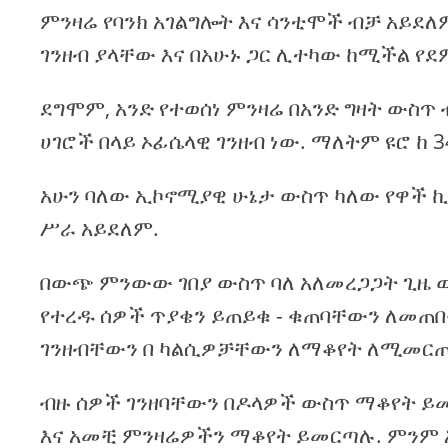
ምንዛሬ የባንክ አገልግሎት እና ሳንቲሞች ብቻ አይደለ
ገንዘብ ያላቸው እና በአሁኑ ጋር ሊተካው ከሚችል የደ
ደግሞም, አንድ የተወሰነ ምንዛሬ በአንድ ግዛት ውስጥ 
ሀገሮች በላይ ኦፊሴላዊ ገንዘብ ነው. ማለትም ዩሮ ከ
አሁን ባለው ኢኮኖሚያዊ ሁኔታ ውስጥ ካለው የዋች 
ሥራ አይደለም.
በውጭ ምንውው ገበያ ውስጥ ባለ አለመረጋጋት ጊዜ ው
የተረዱ ሰዎች ጥያቄን ይጠይቁ - ቁጠባቸውን ለመጠበቅ
ገንዘብቸውን በ ካልሲዎቻቸውን ለማቆየት ለሚመርጡ
ብዙ ሰዎች ገንዘባቸውን በዶላዎች ውስጥ ማቆየት ይ
እና አመቺ ምንዛሬዎችን ማቆየት ይመርጣሉ. ምንም እ