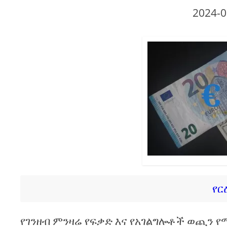
2024-0
የር
የገንዘብ ምንዛሬ የፍቃድ እና የአገልግሎቶች ወጪን 