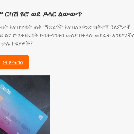
ም ርካሽ ዩሮ ወደ ዶላር ልውውጥ
ይዙበት እና በጥቂት ጠቅ ማድረጎች እና በአንዳንድ ዝቅተኛ ዓለምዎች
ደ ዩሮ የሚቀይሩበት የብዙ-ገንዘብ መለያ በቀላሉ መክፈት እንደሚች
ውቃሉ ክፍያዎች?
ነፃ ምዝገባ