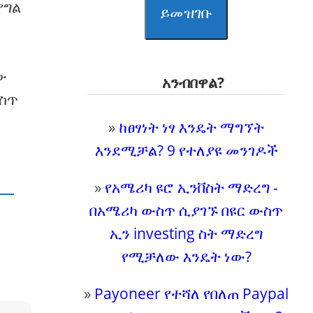
የግል
ይመዝገቡ
ው
አንብበዋል?
ውስጥ
»
ከፀፃነት ነፃ እንዴት ማግኘት
እንደሚቻል? 9 የተለያዩ መንገዶች
»
የአሜሪካ ዩሮ ኢንቨስት ማድረግ -
በአሜሪካ ውስጥ ሲያገኙ በዩር ውስጥ
ኢን investing ስት ማድረግ
የሚቻለው እንዴት ነው?
»
Payoneer የተሻለ የበለጠ Paypal