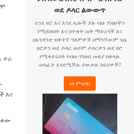
ግሞ
ወደ ዶላር ልውውጥ
እንደ ዩሮ እና እንደ ሌሎች ያሉ ብዙ ገንዘቦችን
የሚይዙበት እና በጥቂት ጠቅ ማድረጎች እና
ስ
በአንዳንድ ዝቅተኛ ዓለምዎች በማንኛውም ጊዜ
ዩሮዎን ወደ ዶላር ወይም ዶላርዎን ወደ ዩሮ
የሚቀይሩበት የብዙ-ገንዘብ መለያ በቀላሉ
ዜ ተራ
መክፈት እንደሚችሉ ያውቃሉ ክፍያዎች?
ነፃ ምዝገባ
ት
ች እና
ውቀው