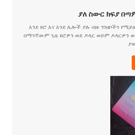
ያለ ስውር ክፍያ በጣ
እንደ ዩሮ እና እንደ ሌሎች ያሉ ብዙ ገንዘቦችን የሚ
በማንኛውም ጊዜ ዩሮዎን ወደ ዶላር ወይም ዶላርዎን ወ
ያ