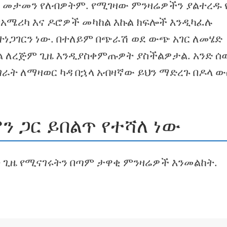
 መታመን የለብዎትም. የሚገዛው ምንዛሬዎችን ያልተረዱ 
አሜሪካ እና ዶሮዎች መካከል እኩል ክፍሎች እንዲካፈሉ
የተነጋገርን ነው. በተለይም በጭራሽ ወደ ውጭ አገር ለመሄድ
ል ለረጅም ጊዜ እንዲያስቀምጡዎት ያስችልዎታል. አንድ ሰ
ገራት ለማዛወር ካዳ በኋላ አብዛኛው ይህን ማድረጉ በዶላ 
 ጋር ይበልጥ የተሻለ ነው
 ጊዜ የሚናገሩትን በጣም ታዋቂ ምንዛሬዎች እንመልከት.