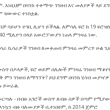
ም. እነዚህም በባንክ ተቀማጭ ገንዘብ እና መለያዎች ላይ ደ
ም ዝውውር ተነስቷል.
ብቻ ሳይሆን ተገቢ ሊሆን ይችላል. ለምሳሌ ዩሮ ከ 19 ዩሮዝ
 340 ሚሊዮን በላይ አውሮፓውያን ነጠላ ምንዛሬ ነው.
ኪሳራ ኪሳራዎች ገንዘብ ለመቆጠብ ምንዛሬ መምረጥ ሁል ጊ
ስጥ በዶላዎች, ዩሮ ወይም በሌሎች ምንዛሬ ገንዘብ ማቆየ
 ምን ገንዘብ ለማግኘት? ይህ ደግሞ በባንክ ሂሳብ መያዣዎ
 ይሠራል.
መርጣሉ - በብዙ አገሮች ውስጥ ለብዙ ሰዎች በጣም የሚያ
ንኳን ብዙ ባለሙያዎች ቢተነበዩም, ከ 2014 ጀምሮ