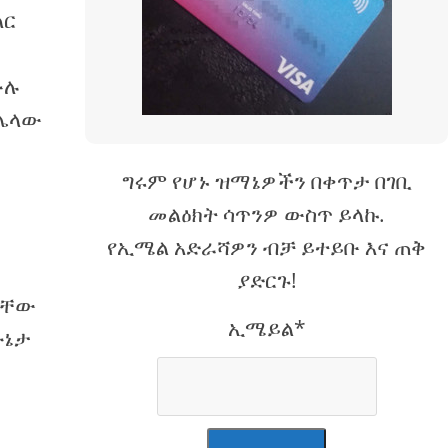
ላር
ሙሉ
በሌላው
ግሩም የሆኑ ዝማኔዎችን በቀጥታ በገቢ
መልዕክት ሳጥንዎ ውስጥ ይላኩ.
የኢሜል አድራሻዎን ብቻ ይተይቡ እና ጠቅ
ያድርጉ!
ላቸው
ኢሜይል*
ሁኔታ