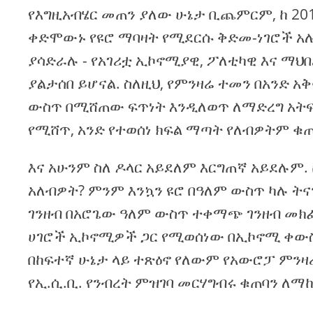
የእግዚአብሄር መጠን ያለው ሁኔታ ቢጨምርም, ከ 201
ቀድሞውኑ የዩሮ ማባዛት የሚደርሱ ቅድመ-ነገሮች አሉ
ያሳድራሉ - የአገሪቷ ኢኮኖሚያዊ, ፖለቲካዊ እና ማህ
ያልታሰበ ይሆናል. ስለዚህ, የምንዛሬ ተመን በአንድ 
ውስጥ በሚሸጠው ፍጥነት እንዲለወጥ ለማድረግ አትፍሩ
የሚሸጥ, አንድ የተወሰነ ክፍል ማጣት የለብዎትም ቁ
እና አሁንም ስለ ዶላር አይደለም እርግጠኛ አይደሉም.
አለብዎት? ምንም እንኳን ዩሮ በዓለም ውስጥ ካሉ ት
ገንዘብ በአሮጌው ዓለም ውስጥ ተቀማጭ ገንዘብ መክ
ሀገሮች ኢኮኖሚዎች ጋር የሚወሰነው በኢኮኖሚ ቀውስ ው
በከፍተኛ ሁኔታ ላይ ተጽዕኖ የለውም የአውሮፓ ምንዛሬ
የኢ.ሲ.ቢ. የንብረት ምዝገባ መርሃግብሩ ቁጠባን ለ