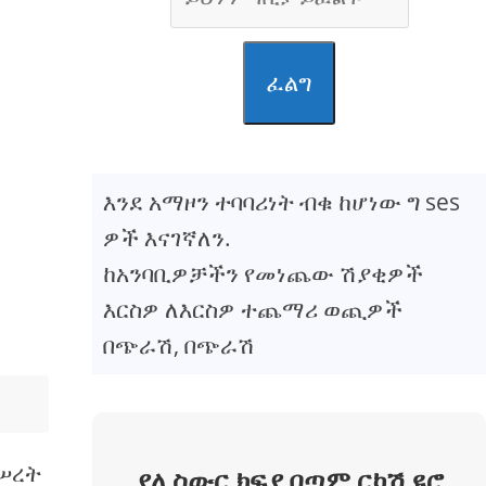
ፈልግ
እንደ አማዞን ተባባሪነት ብቁ ከሆነው ግ ses
ዎች እናገኛለን.
ከአንባቢዎቻችን የመነጨው ሽያቂዎች
እርስዎ ለእርስዎ ተጨማሪ ወጪዎች
በጭራሽ, በጭራሽ
መሠረት
ያለ ስውር ክፍያ በጣም ርካሽ ዩሮ