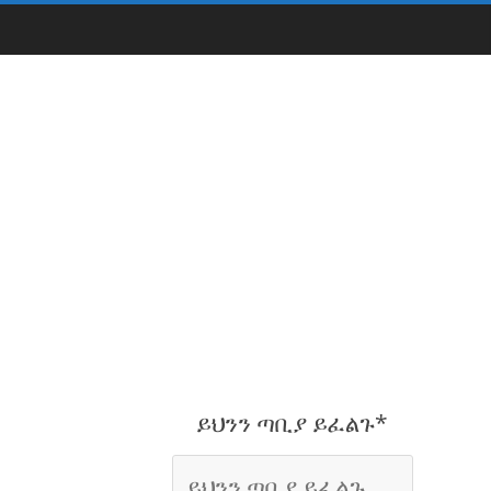
ይህንን ጣቢያ ይፈልጉ*