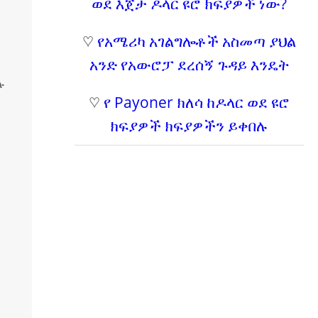
ወደ እጀታ ዶላር ዩሮ ክፍያዎች ነው?
♡
የአሜሪካ አገልግሎቶች አስመጣ ያህል
አንድ የአውሮፓ ደረሰኝ ጉዳይ እንዴት
ሉ
♡
የ Payoner ክለሳ ከዶላር ወደ ዩሮ
ክፍያዎች ክፍያዎችን ይቀበሉ