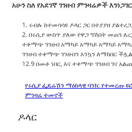
አሁን ስለ የአደገኛ ገንዘብ ምንዛሬዎች እንነጋገር
ሩብሉ ከተመሳሳዩ ዶላር ጋር በተያያዘ ያልተረጋ
በሩሲያ ውስጥ ያለው የዋጋ ግሽበት መጠን ለረ
ተቀማጭ ገንዘብ አማካይ አማካይ አማካይ አማካይ
ገንዘብ ተቀማጭ ገንዘብን እንኳን ለማክበር ችሏል.
12.9 በመቶ ነበር, እና ተቀማጭ ገንዘብ ገና አ
የሩሲያ ፌዴሬሽን ማዕከላዊ ባንክ: የተመረጡ ዩሮ
ምንዛሬ ተመኖች
ዶላር