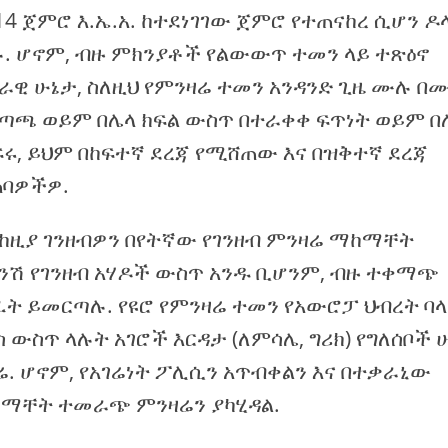
4 ጀምሮ እ.ኤ.አ. ከተደነገገው ጀምሮ የተጠናከረ ሲሆን ዶ
. ሆኖም, ብዙ ምክንያቶች የልውውጥ ተመን ላይ ተጽዕኖ
በራዊ ሁኔታ, ስለዚህ የምንዛሬ ተመን አንዳንድ ጊዜ ሙሉ በ
አቅጣጫ ወይም በሌላ ክፍል ውስጥ በተራቀቀ ፍጥነት ወይም 
, ይህም በከፍተኛ ደረጃ የሚሸጠው እና በዝቅተኛ ደረጃ
ጠባዎችዎ.
 ከዚያ ገንዘብዎን በየትኛው የገንዘብ ምንዛሬ ማከማቸት
ናንሽ የገንዘብ አሃዶች ውስጥ አንዱ ቢሆንም, ብዙ ተቀማጭ
ፈት ይመርጣሉ. የዩሮ የምንዛሬ ተመን የአውሮፓ ህብረት ባ
ስጥ ላሉት አገሮች እርዳታ (ለምሳሌ, ግሪክ) የግለሰቦች 
. ሆኖም, የአገሬነት ፖሊሲን አጥብቀልን እና በተቃራኒው
ማከማቸት ተመራጭ ምንዛሬን ያካሂዳል.