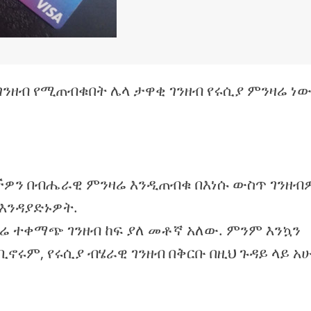
ች ገንዘብ የሚጠብቁበት ሌላ ታዋቂ ገንዘብ የሩሲያ ምንዛሬ ነው
ችዎን በብሔራዊ ምንዛሬ እንዲጠብቁ በእነሱ ውስጥ ገንዘብ
እንዳያድኑዎት.
ሬ ተቀማጭ ገንዘብ ከፍ ያለ መቶኛ አለው. ምንም እንኳን
ኖሩም, የሩሲያ ብሄራዊ ገንዘብ በቅርቡ በዚህ ጉዳይ ላይ አ