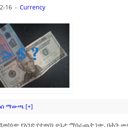
2-16
-
Currency
ዕስ ማውጫ [+]
የሚወስነው የአንድ የተወሰነ ሁኔታ ማሰራጨት ነው. በሕጉ 