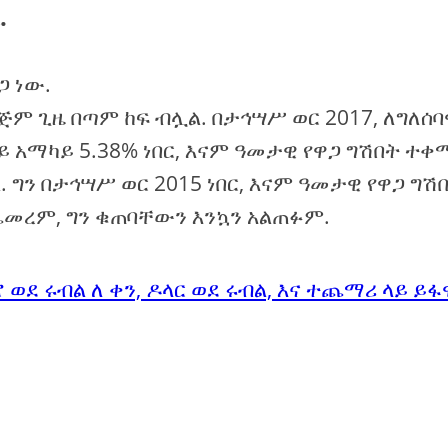
.
ጋ ነው.
ጅም ጊዜ በጣም ከፍ ብሏል. በታኅሣሥ ወር 2017, ለግለሰባ
 አማካይ 5.38% ነበር, እናም ዓመታዊ የዋጋ ግሽበት ተ
 ግን በታኅሣሥ ወር 2015 ነበር, እናም ዓመታዊ የዋጋ ግሽ
ልጨመረም, ግን ቁጠባቸውን እንኳን አልጠፉም.
 ወደ ሩብል ለ ቀን, ዶላር ወደ ሩብል, እና ተጨማሪ ላይ ይፋ