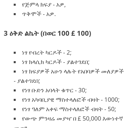
የጅምላ ክፍያ - አዎ,
ጥቅሞች - አዎ.
3 ዕቅድ ልኬት (በወር 100 £ 100)
ነፃ የብረት ካርዶች - 2;
ነፃ ክላሲክ ካርዶች - ያልተገደበ;
ነፃ ክፍያዎች አሁን ላሉት የአበባዎች መለያዎች
- ያልተገደበ;
የነፃ ቡድን አባላት ቁጥር - 30;
የነፃ አካባቢያዊ ማስተላለፎች ብዛት - 1000;
የነፃ ዓለም አቀፍ ማስተላለፎች ብዛት - 50;
የውጭ ምንዛሬ መያዣ በ £ 50,000 እውነተኛ
መጠን.