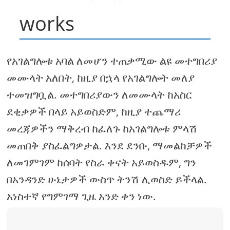
works
የአገልግሎቱ አባል ለመሆን ተጠቃሚው ልዩ መተግበሪያ
መሙላት አለበት, ከዚያ በኋላ የአገልግሎት መለያ
ተመዝግቧል. መተግበሪያውን ለመሙላት ከአስር
ደቂቃዎች በላይ አይወስድም, ከዚያ ተጨማሪ
መረጃዎችን ማቅረብ ከፈለጉ ከአገልግሎቱ ምላሽ
መጠበቅ ያስፈልግዎታል. እንደ ደንቡ, ማመልከቻዎች
ለመገምገም ከሰባት የስራ ቀናት አይወስዱም, ግን
በአንዳንድ ሁኔታዎች ውስጥ ትንሽ ሊወስድ ይችላል.
አነስተኛ የግምገማ ጊዜ አንድ ቀን ነው.