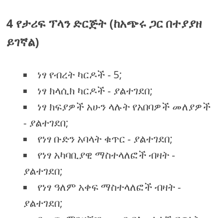
4 የታሪፍ ፕላን ድርጅት (ከአጭሩ ጋር በተያያዘ
ይገኛል)
ነፃ የብረት ካርዶች - 5;
ነፃ ክላሲክ ካርዶች - ያልተገደበ;
ነፃ ክፍያዎች አሁን ላሉት የአበባዎች መለያዎች
- ያልተገደበ;
የነፃ ቡድን አባላት ቁጥር - ያልተገደበ;
የነፃ አካባቢያዊ ማስተላለፎች ብዛት -
ያልተገደበ;
የነፃ ዓለም አቀፍ ማስተላለፎች ብዛት -
ያልተገደበ;