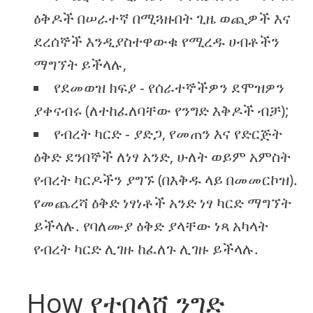
ዕቅዶች በሠራተኛ በሚጓዙበት ጊዜ ወጪዎች እና
ደረሰኞች እንዲያስተዋውቁ የሚረዱ ሀብቶችን
ማግኘት ይችላሉ,
የደመወዝ ክፍያ - የሰራተኞችዎን ደሞዝዎን
ያቀናብሩ (ለተከፈለባቸው የንግድ እቅዶች ብቻ);
የብረት ካርድ - ያድጋ, የመጠን እና የድርጅት
ዕቅድ ደንበኞች ለነፃ አንድ, ሁለት ወይም አምስት
የብረት ካርዶችን ያግኙ (በእቅዱ ላይ በመመርኮዝ).
የመጨረሻ ዕቅድ ነፃነቶች አንድ ነፃ ካርድ ማግኘት
ይችላሉ. የባለሙያ ዕቅድ ያላቸው ነጻ አካላት
የብረት ካርድ ሊገዙ ከፈለጉ ሊገዙ ይችላሉ.
How የተበላሸ ንግድ