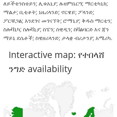
ለይችቴንስቴይን; ሊቱአኒያ; ሉዘምቤርግ; ማርቲካኒክ;
ማልታ; ቢቲቶት; ኔዜሪላንድ; ኖርዌይ; ፖላንድ;
ፖርቹጋል; እንደገና መገናኘት; ሮማኒያ; ቅዱስ ማርቲን;
ስሎቫኒካ; ስሎቫኒያ; ስፔን; ስዊዲን; ስቫልባርድ እና ጃን
ማይኒ ደሴቶች; ስዊዘሪላንድ; ታላቋ ብሪታንያ; አሜሪካ.
Interactive map: የተበላሸ
ንግድ availability