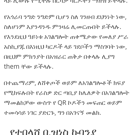
ላይ ሊውሉ የሚችሉ በርካታ ካርዶችን ማዘዝ ይችላሉ.
የአጎራባ ንግድ ንግድም ቢሆን ስለ ገንዘብ ደህንነት ነው,
ስለሆነም እያንዳንዱ ምንዛሬ ሊመርጡበት ይችላሉ.
የእንደዚህ ዓይነቱ አገልግሎት ጠቀሜታው የመለያ ሥራ
አስኪያጁ በእነዚህ ካርዶች ላይ ገደቦችን ማስገባት ነው,
በዚህም ምክንያት በአዝራር ጠቅታ በቀላሉ ሊያግ
them ቸው ይችላሉ.
በተጨማሪም, ለሸቀጦች ወይም ለአገልግሎቶች ክፍያ
የሚከፍሉበት የራስዎ ድር ጣቢያ ከሌለዎት በአገልግሎት
ማመልከቻው ውስጥ የ QR ኮዶችን መፍጠር ወይም
ተመሳሳይ ነገር ያድርጉ, ግን በአገናኝ መልክ.
የተበላሸ ቢዝነስ ኩባንያ