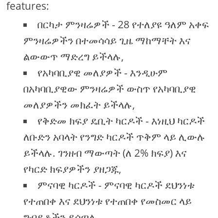
features:
በርካታ ምንዛሬዎች - 28 የተለያዩ ዓለም አቀፍ
ምንዛሬዎችን በተመሳሳይ ጊዜ ማከማቸት እና
ልውውጥ ማድረግ ይችላሉ,
የአካባቢያዊ መለያዎች - እንዲሁም
በአካባቢያዊው ምንዛሬዎች ውስጥ የአካባቢያዊ
መለያዎችን መክፈት ይችላሉ,
የቅድመ ክፍያ ዴቢት ካርዶች - እነዚህ ካርዶች
ለቡድን አባላት የንግድ ካርዶች ጥቅም ላይ ሊውሉ
ይችላሉ. ገንዘብ ማውጣት (ለ 2% ክፍያ) እና
የካርድ ክፍያዎችን ያዘጋጁ,
ምናባዊ ካርዶች - ምናባዊ ካርዶች ደህንነቱ
የተጠበቀ እና ደህንነቱ የተጠበቀ የመስመር ላይ
ግብይቶችን ይሰጣሉ,