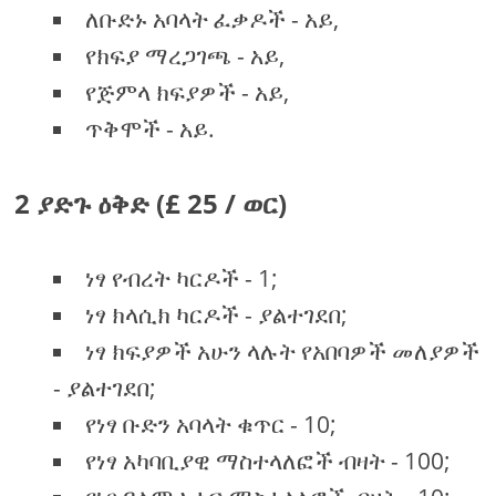
ለቡድኑ አባላት ፈቃዶች - አይ,
የክፍያ ማረጋገጫ - አይ,
የጅምላ ክፍያዎች - አይ,
ጥቅሞች - አይ.
2 ያድጉ ዕቅድ (£ 25 / ወር)
ነፃ የብረት ካርዶች - 1;
ነፃ ክላሲክ ካርዶች - ያልተገደበ;
ነፃ ክፍያዎች አሁን ላሉት የአበባዎች መለያዎች
- ያልተገደበ;
የነፃ ቡድን አባላት ቁጥር - 10;
የነፃ አካባቢያዊ ማስተላለፎች ብዛት - 100;