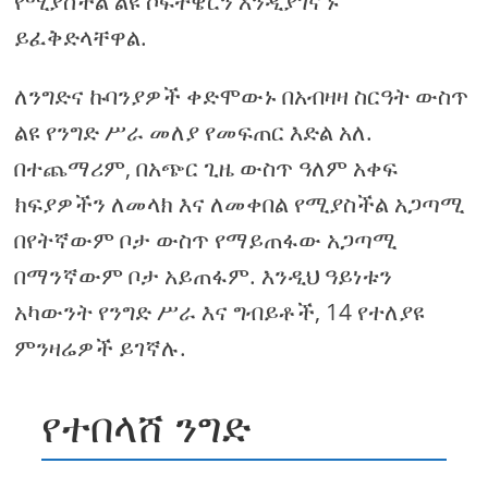
የሚያስችል ልዩ ሶፍትዌርን እንዲያገናኙ
ይፈቅድላቸዋል.
ለንግድና ኩባንያዎች ቀድሞውኑ በአብዛዛ ስርዓት ውስጥ
ልዩ የንግድ ሥራ መለያ የመፍጠር እድል አለ.
በተጨማሪም, በአጭር ጊዜ ውስጥ ዓለም አቀፍ
ክፍያዎችን ለመላክ እና ለመቀበል የሚያስችል አጋጣሚ
በየትኛውም ቦታ ውስጥ የማይጠፋው አጋጣሚ
በማንኛውም ቦታ አይጠፋም. እንዲህ ዓይነቱን
አካውንት የንግድ ሥራ እና ግብይቶች, 14 የተለያዩ
ምንዛሬዎች ይገኛሉ.
የተበላሸ ንግድ