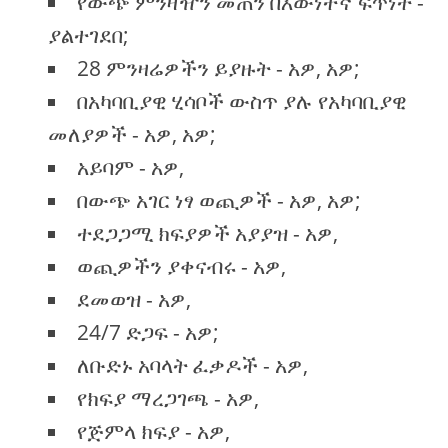
የውጭ ምንዛዥን መጠን በእውነተኛ ፍጥነት -
ያልተገደበ;
28 ምንዛሬዎችን ይያዙት - አዎ, አዎ;
በአካባቢያዊ ሂሳቦች ውስጥ ያሉ የአካባቢያዊ
መለያዎች - አዎ, አዎ;
አይባም - አዎ,
በውጭ አገር ነፃ ወጪዎች - አዎ, አዎ;
ተደጋጋሚ ክፍያዎች አያያዝ - አዎ,
ወጪዎችን ያቀናብሩ - አዎ,
ደመወዝ - አዎ,
24/7 ድጋፍ - አዎ;
ለቡድኑ አባላት ፈቃዶች - አዎ,
የክፍያ ማረጋገጫ - አዎ,
የጅምላ ክፍያ - አዎ,