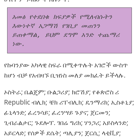
አመፅ የተደበቁ ክፍያዎች የሚለብሱትን 
እውነተኛ አጋማሽ የገቢያ መጠንን 
ይጠቀማል, ይህም ደግሞ አንድ ተጨማሪ 
ነው.
የኩባንያው አካላዊ ስፍራ በሚቀጥሉት አገሮች ውስጥ
ከሆነ ብቻ የአብዛኙ ቢዝነስ መለያ መክፈት ይችላሉ.
ኦስትራ; ቤልጄም; ቡልጋሪያ; ክሮሽያ; የቆጵሮስ ሪ
Republic ብሊክ; ቼክ ሪፐብሊክ; ዴንማሪክ; ኢስቶኒያ;
ፊኒላንድ; ፈረንሳይ; ፈረንሣይ ጉያና; ጀርመን;
ጊብራልታር; ጉደሎፕ. ገበሬ ግሪክ; ሃንጋሪ; አይስላንድ;
አይርላድ; የሰዎች ደሴት; ጣሊያን; ጀርሲ; ላቲቪያ;