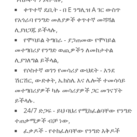
ቀጥተኛ ዴቢት - በ E ንግሊዝ A ገር ውስጥ
የአጎራባ የንግድ መለያዎች ቀጥተኛ መሻሻል
ሊያዘጋጁ ይችላሉ,
የሞባይል ትግበራ - ያጋጠመው የሞባይል
መተግበሪያ የንግድ ወጪዎችን ለመከታተል
ሊያገለግል ይችላል,
የሶስተኛ ወገን የመሳሪያ ውህደት - እንደ
ሽርሽር, ውድቀት, ኤክስሌ እና ሌሎች ተመሳሳይ
መተግበሪያዎች ካሉ መሳሪያዎች ጋር መገናኘት
ይችላሉ.
24/7 ድጋፍ - ይህ ባህሪ የሚከፈልባቸው የንግድ
ተጠቃሚዎች ብቻ ነው,
ፈቃዶች - የተከፈለባቸው የንግድ እቅዶች