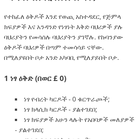
የተከፈለ ዕቅዶች እንደ የወጪ አስተዳደር, የጅምላ
ክፍያዎች እና አንዳንድ የነፃነት እቅድ ባህሪዎች ያሉ
ባህሪያትን የመሳሰሉ ባህሪያትን ያገኛሉ. የኩባንያው
ዕቅዶች ባህሪዎች በጣም ተመሳሳይ ናቸው.
በሚለያዩበት ቦታ አንድ አካባቢ የሚለያይበት ቦታ.
1 ነፃ ዕቅድ (በወር £ 0)
ነፃ የብረት ካርዶች - 0 ቁርጥራጮች;
ነፃ ክላሲክ ካርዶች - ያልተገደበ;
ነፃ ክፍያዎች አሁን ላሉት የአበባዎች መለያዎች
- ያልተገደበ;