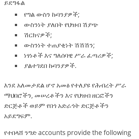
ይደግፋል
የግል ውስን ኩባንያዎች;
ውስንነት ያለበት የህዝብ ሽያጭ
ሽርክናዎች;
ውስንነት ተጠያቂነት ሽሽሽን;
ነፃነቶች እና ግለሰባዊ ሥራ ፈጣሪዎች;
ያልተገደበ ኩባንያዎች.
እንደ አለመታደል ሆኖ አመፅ የተለያዩ የሕብረት ሥራ
ማህበሮችን, መሠረቶችን እና የህዝብ ዘርፎችን
ድርጅቶች ወይም የበጎ አድራጎት ድርጅቶችን
አይደግፍም.
የተበላሸ ንግድ accounts provide the following