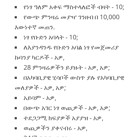
የነፃ ዓለም አቀፍ ማስተላለፎች ብዛት - 10;
የውጭ ምንዛሬ መያዣ ገንዘብ በ 10,000
እውነተኛ መጠን.
ነፃ የቡድን አባላት - 10;
ለእያንዳንዱ የቡድን አባል ነፃ የመጀመሪያ
ኩባንያ ካርዶች - አዎ,
28 ምንዛሬዎችን ይያዙት - አዎ, አዎ;
በአካባቢያዊ ሂሳቦች ውስጥ ያሉ የአካባቢያዊ
መለያዎች - አዎ, አዎ;
አይባም - አዎ,
በውጭ አገር ነፃ ወጪዎች - አዎ, አዎ;
ተደጋጋሚ ክፍያዎች አያያዝ - አዎ,
ወጪዎችን ያቀናብሩ - አዎ,