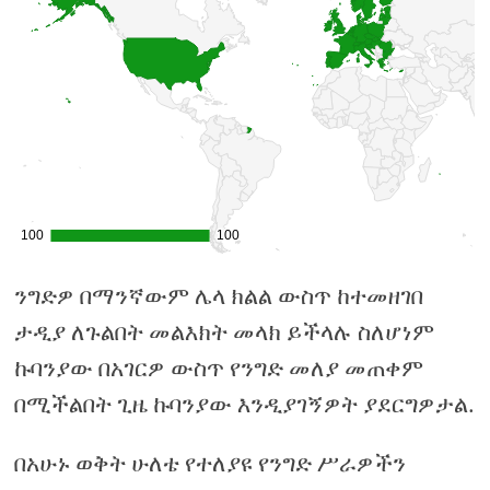
ንግድዎ በማንኛውም ሌላ ክልል ውስጥ ከተመዘገበ
ታዲያ ለጉልበት መልእክት መላክ ይችላሉ ስለሆነም
ኩባንያው በአገርዎ ውስጥ የንግድ መለያ መጠቀም
በሚችልበት ጊዜ ኩባንያው እንዲያገኝዎት ያደርግዎታል.
በአሁኑ ወቅት ሁለቴ የተለያዩ የንግድ ሥራዎችን