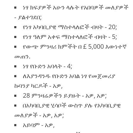
ነፃ ክፍያዎች አሁን ላሉት የአበባዎች መለያዎች
- ያልተገደበ;
የነፃ አካባቢያዊ ማስተላለፎች ብዛት - 20;
የነፃ ዓለም አቀፍ ማስተላለፎች ብዛት - 5;
የውጭ ምንዛሪ ክምችት በ £ 5,000 እውነተኛ
መጠን.
ነፃ የቡድን አባላት - 4;
ለእያንዳንዱ የቡድን አባል ነፃ የመጀመሪያ
ኩባንያ ካርዶች - አዎ,
28 ምንዛሬዎችን ይያዙት - አዎ, አዎ;
በአካባቢያዊ ሂሳቦች ውስጥ ያሉ የአካባቢያዊ
መለያዎች - አዎ, አዎ;
አይባም - አዎ,