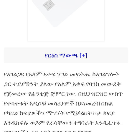
የርዕስ ማውጫ [+]
የአገልጋዩ የአለም አቀፍ ንግድ መፍትሔ ከአገልግሎት
ጋር ተያያዥነት ያለው የአለም አቀፍ የባንክ መውደቅ
የጀመረው የፊንቴጅ ጅምር ነው. በዚህ ዝርዝር ውስጥ
የተካተቱት አዲሶቹ መሳሪያዎች በይነመረብ በኩል
የካርድ ክፍያዎችን ማግኘት የሚቻልበት ቦታ ክፍያ
እንዲከፍሉ ወይም የራሳቸውን ተግባራት እንዲፈጥሩ