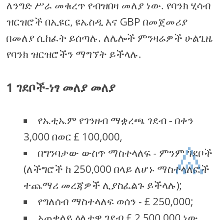
ለንግድ ሥራ መቁረጥ የብዝበዛ መለያ ነው. የባንክ ሂሳብ
ዝርዝሮች በኢዩር, ዩኤስዲ እና GBP በመጀመሪያ
በመለያ ሲከፈት ይሰጣሉ. ለሌሎች ምንዛሬዎች ሁልጊዜ
የባንክ ዝርዝሮችን ማግኘት ይችላሉ.
1 ገደቦች-ነፃ መለያ መለያ
የኤቲኤም የገንዘብ ማቋረጫ ገደብ - በቀን
3,000 በወር £ 100,000,
⩓
በግንባታው ውስጥ ማስተላለፍ - ምንም ገደቦች
(ለችግሮች ከ 250,000 በላይ ለሆኑ ማስተላለፎች
ተጨማሪ መረጃዎች ሊያስፈልጉ ይችላሉ);
የግለሰብ ማስተላለፍ ወሰን - £ 250,000;
አጠቃላይ ዕለታዊ ገደብ £ 2,500,000 ነው.