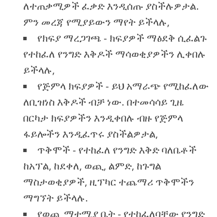
ለተጠቃሚዎች ፈቃድ እንዲሰጡ ያስችሉዎታል.
ምን መረጃ የሚያይውን ማየት ይችላሉ,
የክፍያ ማረጋገጫ - ክፍያዎች ማፅደቅ ሲፈልጉ
የተከፈለ የንግድ እቅዶች ማሳወቂያዎችን ሊቀበሉ
ይችላሉ,
የጅምላ ክፍያዎች - ይህ አማራጭ የሚከፈለው
ለቢዝነስ እቅዶች ብቻ ነው. በተመሳሳይ ጊዜ
በርካታ ክፍያዎችን እንዲቀበሉ ብዙ የጅምላ
ፋይሎችን እንዲፈጥሩ ያስችልዎታል,
ጥቅሞች - የተከፈለ የንግድ እቅድ ባለቤቶች
ከአፕል, ከደቀለ, ወጪ, ልምድ, ከጉግል
ማስታወቂያዎች, ዚፕካር ተጨማሪ ጥቅሞችን
ማግኘት ይችላሉ.
የወጪ ማተሚያ ቤት - የተከፈለባቸው የንግድ