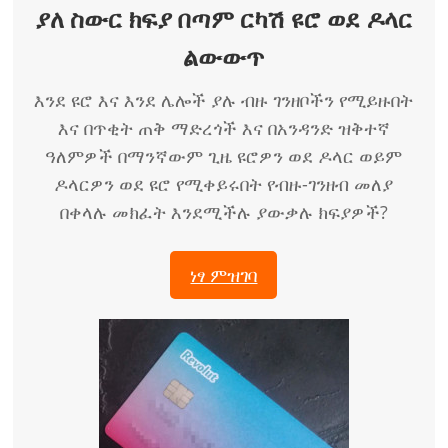
ያለ ስውር ክፍያ በጣም ርካሽ ዩሮ ወደ ዶላር
ልውውጥ
እንደ ዩሮ እና እንደ ሌሎች ያሉ ብዙ ገንዘቦችን የሚይዙበት
እና በጥቂት ጠቅ ማድረጎች እና በአንዳንድ ዝቅተኛ
ዓለምዎች በማንኛውም ጊዜ ዩሮዎን ወደ ዶላር ወይም
ዶላርዎን ወደ ዩሮ የሚቀይሩበት የብዙ-ገንዘብ መለያ
በቀላሉ መክፈት እንደሚችሉ ያውቃሉ ክፍያዎች?
ነፃ ምዝገባ