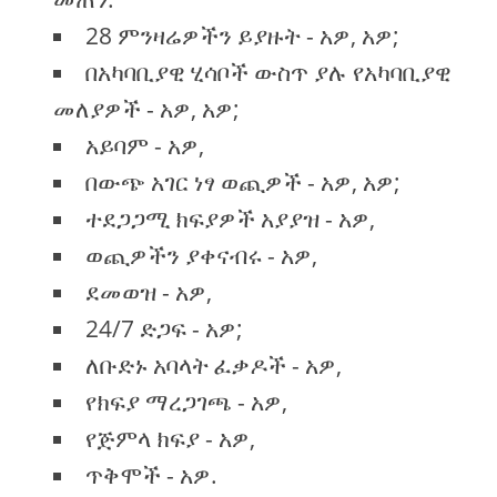
28 ምንዛሬዎችን ይያዙት - አዎ, አዎ;
በአካባቢያዊ ሂሳቦች ውስጥ ያሉ የአካባቢያዊ
መለያዎች - አዎ, አዎ;
አይባም - አዎ,
በውጭ አገር ነፃ ወጪዎች - አዎ, አዎ;
ተደጋጋሚ ክፍያዎች አያያዝ - አዎ,
ወጪዎችን ያቀናብሩ - አዎ,
ደመወዝ - አዎ,
24/7 ድጋፍ - አዎ;
ለቡድኑ አባላት ፈቃዶች - አዎ,
የክፍያ ማረጋገጫ - አዎ,
የጅምላ ክፍያ - አዎ,
ጥቅሞች - አዎ.