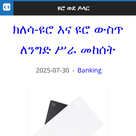
ዩሮ ወደ ዶላር
ክለሳ-ዩሮ እና ዩሮ ውስጥ
ለንግድ ሥራ መከሰት
2025-07-30
-
Banking