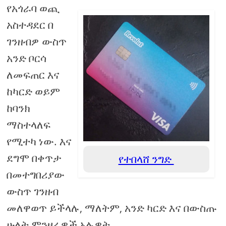
የአጎራባ ወጪ
አስተዳደር በ
ገንዘብዎ ውስጥ
አንድ ቦርሳ
ለመፍጠር እና
ከካርድ ወይም
ከባንክ
ማስተላለፍ
የሚተካ ነው. እና
ደግሞ በቀጥታ
የተበላሸ ንግድ
በመተግበሪያው
ውስጥ ገንዘብ
መለዋወጥ ይችላሉ, ማለትም, አንድ ካርድ እና በውስጡ
ሁለት ምንዛሬዎች አሉዎት.