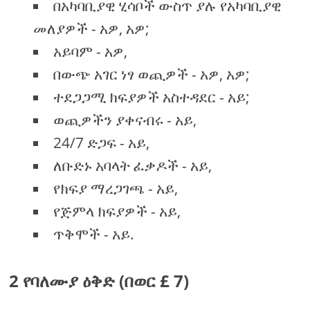
በአካባቢያዊ ሂሳቦች ውስጥ ያሉ የአካባቢያዊ
መለያዎች - አዎ, አዎ;
አይባም - አዎ,
በውጭ አገር ነፃ ወጪዎች - አዎ, አዎ;
ተደጋጋሚ ክፍያዎች አስተዳደር - አይ;
ወጪዎችን ያቀናብሩ - አይ,
24/7 ድጋፍ - አይ,
ለቡድኑ አባላት ፈቃዶች - አይ,
የክፍያ ማረጋገጫ - አይ,
የጅምላ ክፍያዎች - አይ,
ጥቅሞች - አይ.
2 የባለሙያ ዕቅድ (በወር £ 7)