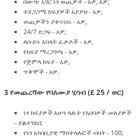
በውጭ አገር ነፃ ወጪዎች - አዎ, አዎ;
ተደጋጋሚ ክፍያዎች አያያዝ - አዎ,
ወጪዎችን ያቀናብሩ - አዎ,
24/7 ድጋፍ - አዎ;
ለቡድኑ አባላት ፈቃዶች - አዎ,
የክፍያ ማረጋገጫ - አዎ,
የጅምላ ክፍያ - አዎ,
ጥቅሞች - አዎ.
3 የመጨረሻው የባለሙያ ሂሳብ (£ 25 / ወር)
ነፃ ክፍያዎች አሁን ላሉት የአበባዎች መለያዎች
- ያልተገደበ;
የነፃ አካባቢያዊ ማስተላለፎች ብዛት - 100;