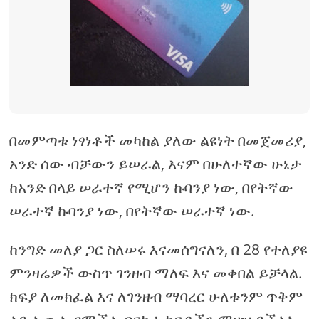
በመምጣቱ ነፃነቶች መካከል ያለው ልዩነት በመጀመሪያ,
አንድ ሰው ብቻውን ይሠራል, እናም በሁለተኛው ሁኔታ
ከአንድ በላይ ሠራተኛ የሚሆን ኩባንያ ነው, በየትኛው
ሠራተኛ ኩባንያ ነው, በየትኛው ሠራተኛ ነው.
ከንግድ መለያ ጋር ስለሠሩ እናመሰግናለን, በ 28 የተለያዩ
ምንዛሬዎች ውስጥ ገንዘብ ማለፍ እና መቀበል ይቻላል.
ክፍያ ለመክፈል እና ለገንዘብ ማባረር ሁለቱንም ጥቅም