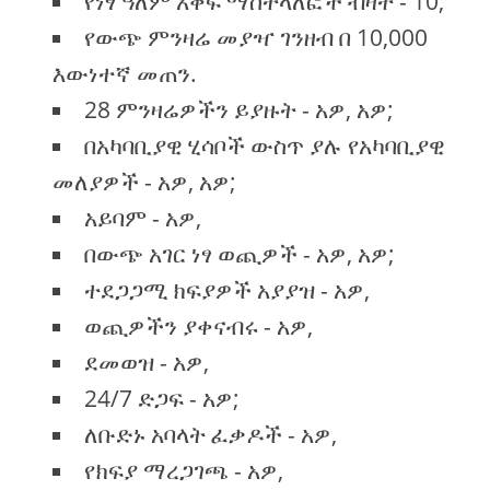
የነፃ ዓለም አቀፍ ማስተላለፎች ብዛት - 10;
የውጭ ምንዛሬ መያዣ ገንዘብ በ 10,000
እውነተኛ መጠን.
28 ምንዛሬዎችን ይያዙት - አዎ, አዎ;
በአካባቢያዊ ሂሳቦች ውስጥ ያሉ የአካባቢያዊ
መለያዎች - አዎ, አዎ;
አይባም - አዎ,
በውጭ አገር ነፃ ወጪዎች - አዎ, አዎ;
ተደጋጋሚ ክፍያዎች አያያዝ - አዎ,
ወጪዎችን ያቀናብሩ - አዎ,
ደመወዝ - አዎ,
24/7 ድጋፍ - አዎ;
ለቡድኑ አባላት ፈቃዶች - አዎ,
የክፍያ ማረጋገጫ - አዎ,