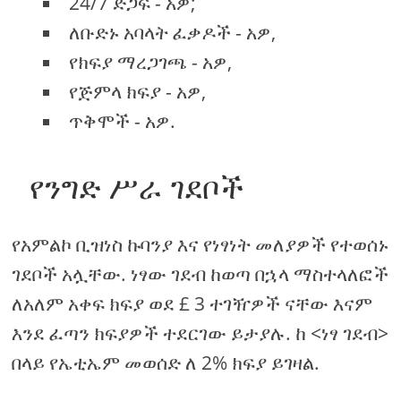
24/7 ድጋፍ - አዎ;
ለቡድኑ አባላት ፈቃዶች - አዎ,
የክፍያ ማረጋገጫ - አዎ,
የጅምላ ክፍያ - አዎ,
ጥቅሞች - አዎ.
የንግድ ሥራ ገደቦች
የአምልኮ ቢዝነስ ኩባንያ እና የነፃነት መለያዎች የተወሰኑ
ገደቦች አሏቸው. ነፃው ገደብ ከወጣ በኋላ ማስተላለፎች
ለአለም አቀፍ ክፍያ ወደ £ 3 ተገዥዎች ናቸው እናም
እንደ ፈጣን ክፍያዎች ተደርገው ይታያሉ. ከ <ነፃ ገደብ>
በላይ የኤቲኤም መወሰድ ለ 2% ክፍያ ይገዛል.