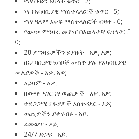
የነፃ ቡድን አባላት ቁጥር - 2;
ነፃ የአካባቢያዊ ማስተላለፎች ቁጥር - 5;
የነፃ ዓለም አቀፍ ማስተላለፎች ብዛት - 0;
የውጭ ምንዛሬ መያዣ በእውነተኛ ፍጥነት: £
0;
28 ምንዛሬዎችን ይያዙት - አዎ, አዎ;
በአካባቢያዊ ሂሳቦች ውስጥ ያሉ የአካባቢያዊ
መለያዎች - አዎ, አዎ;
አይባም - አዎ,
በውጭ አገር ነፃ ወጪዎች - አዎ, አዎ;
ተደጋጋሚ ክፍያዎች አስተዳደር - አይ;
ወጪዎችን ያቀናብሩ - አይ,
ደመወዝ - አይ;
24/7 ድጋፍ - አይ,