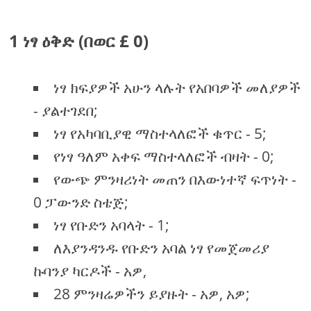
1 ነፃ ዕቅድ (በወር £ 0)
ነፃ ክፍያዎች አሁን ላሉት የአበባዎች መለያዎች
- ያልተገደበ;
ነፃ የአካባቢያዊ ማስተላለፎች ቁጥር - 5;
የነፃ ዓለም አቀፍ ማስተላለፎች ብዛት - 0;
የውጭ ምንዛሪነት መጠን በእውነተኛ ፍጥነት -
0 ፓውንድ ስቴጅ;
ነፃ የቡድን አባላት - 1;
ለእያንዳንዱ የቡድን አባል ነፃ የመጀመሪያ
ኩባንያ ካርዶች - አዎ,
28 ምንዛሬዎችን ይያዙት - አዎ, አዎ;