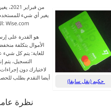
من فبرا
يغير أي شيء للمستخدم
تفاصيلك الشخصية المعتادة في عنوان URL الجديد: Wise.com
الأموال بتكلفة منخفضة
للغاية: يتم كل شيء ع
التسجيل، يتم إن
لاختيارك دون إجراءات 
حكيم (نقل سابقا)
نظرة عامة