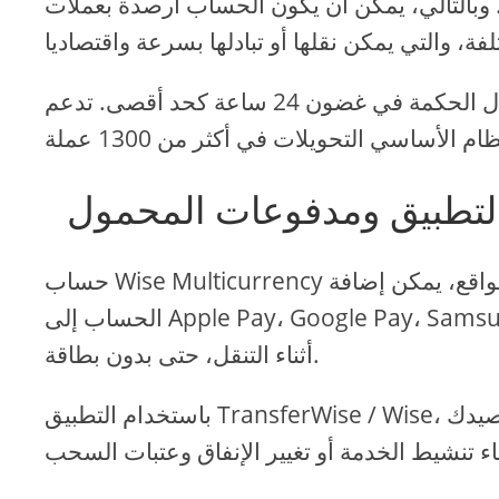
وبالتالي، يمكن أن يكون الحساب أرصدة بعملات
عادة ما تتم معالجة التحويلات الدولية حول العالم من خلال الحكمة في غضون 24 ساعة كحد أقصى. تدعم
التطبيق ومدفوعات المحمول
حساب Wise Multicurrency متوافق مع جميع أنظمة الدفع الرقمية الأكثر شعبية. في الواقع، يمكن إضافة
الحساب إلى Apple Pay، Google Pay، Samsung Pay، Spitbit Pay، ومحافظ Garmin Pay المدفوعات
أثناء التنقل، حتى بدون بطاقة.
باستخدام التطبيق TransferWise / Wise، يمكنك التحقق من كل جانب من جوانب حسابك: عرض رصيدك