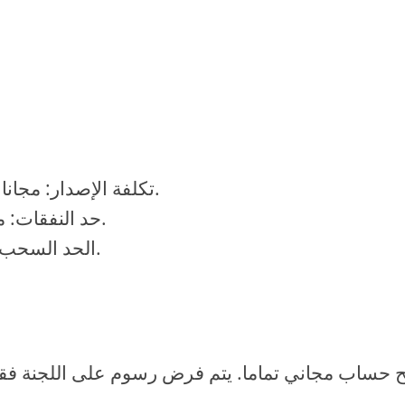
تكلفة الإصدار: مجانا على الحساب، 7 يورو على بطاقة الخصم.
حد النفقات: ما يصل إلى 30،000 جنيه إسترليني شهريا.
الحد السحب: ما يصل إلى 4000 جنيه إسترليني شهريا.
 حساب مجاني تماما. يتم فرض رسوم على اللجنة فقط 