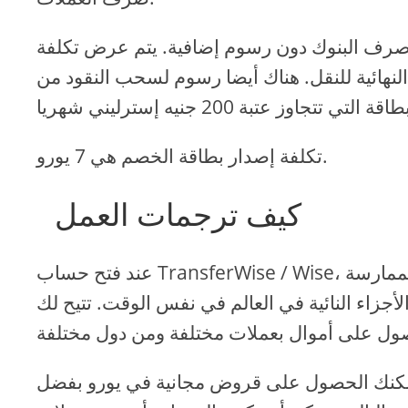
عر صرف البنوك دون رسوم إضافية. يتم عرض تكلفة
لنهائية للنقل. هناك أيضا رسوم لسحب النقود من
تكلفة إصدار بطاقة الخصم هي 7 يورو.
كيف ترجمات العمل
عند فتح حساب TransferWise / Wise، يمكنك الحصول على تفاصيل مصرفية مختلفة: في الممارسة
زاء النائية في العالم في نفس الوقت. تتيح لك
ل على قروض مجانية في يورو بفضل IBAN والقروض الأوروبي في الدولار