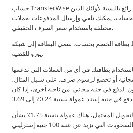
حساب TransferWise هو حساب عبر الإنترنت متوفر بعملات متعددة، وهو أمر رائع بالنسبة لأولئك الذين
الحساب، يمكنك تلقي وإرسال المدفوعات بعملات
مختلفة باستخدام سعر الصرف الحقيقي.
الخصم بحساب. تنتمي البطاقة إلى شبكة MasterCard ويمكن طلبها عن طريق دفع 7
يورو للقضية.
بطاقتك في أي من العملات التي تدعمها Transforme / Wise. اعتمادا على ما إذا
مجانية أو تخضع لرسوم صرف. على سبيل المثال،
ن الدفع في جنيه مجاني. من ناحية أخرى، إذا كان
الشيء نفسه مع السحب النقدي. بالإضافة إلى معدل التحويل المحتمل، هناك عمولة بنسبة 1.75٪ بشأن