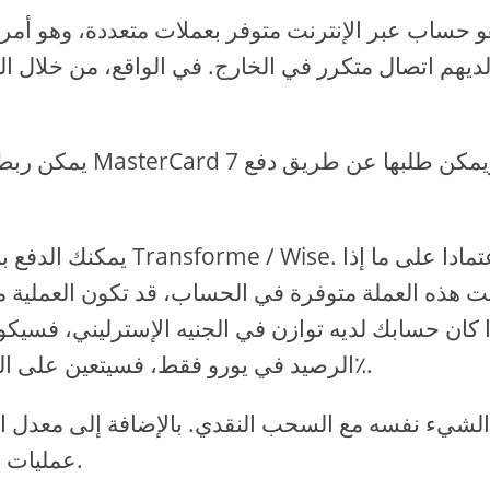
ديهم اتصال متكرر في الخارج. في الواقع، من خلال 
يمكن ربط بطاقة 
يمكنك الدفع باستخدام 
ت هذه العملة متوفرة في الحساب، قد تكون العملية 
ا كان حسابك لديه توازن في الجنيه الإسترليني، فسيكو
الرصيد في يورو فقط، فسيتعين على الدفع في جنيه إسناد عمولة بنسبة 0.24٪ إلى 3.69٪.
عمليات السحوبات التي تزيد عن عتبة 100 جنيه إسترليني.