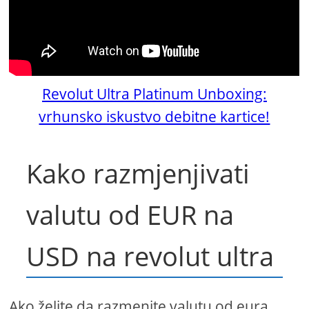
Revolut Ultra Platinum Unboxing:
vrhunsko iskustvo debitne kartice!
Kako razmjenjivati ​​
valutu od EUR na
USD na revolut ultra
Ako želite da razmenite valutu od eura