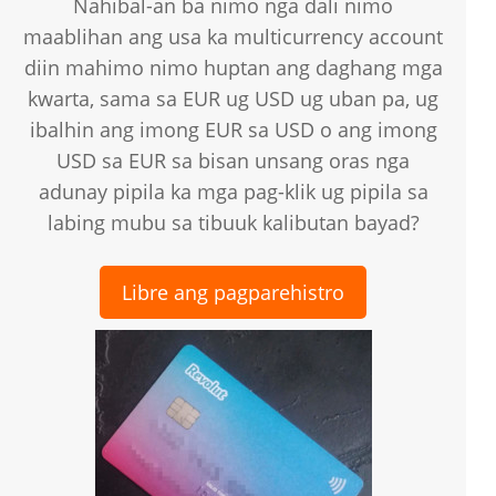
Nahibal-an ba nimo nga dali nimo
maablihan ang usa ka multicurrency account
diin mahimo nimo huptan ang daghang mga
kwarta, sama sa EUR ug USD ug uban pa, ug
ibalhin ang imong EUR sa USD o ang imong
USD sa EUR sa bisan unsang oras nga
adunay pipila ka mga pag-klik ug pipila sa
labing mubu sa tibuuk kalibutan bayad?
Libre ang pagparehistro