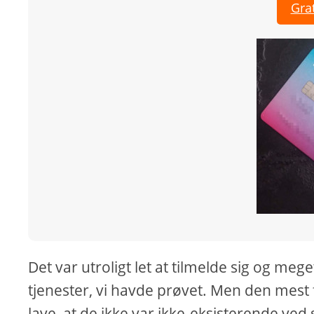
Grat
Det var utroligt let at tilmelde sig og meget
tjenester, vi havde prøvet. Men den mest
lave, at de ikke var ikke-eksisterende ved s