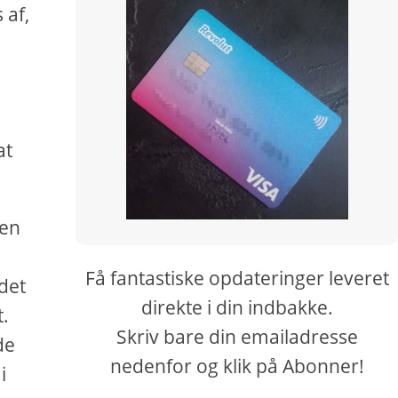
 af,
at
 en
Få fantastiske opdateringer leveret
det
direkte i din indbakke.
t.
Skriv bare din emailadresse
de
nedenfor og klik på Abonner!
i