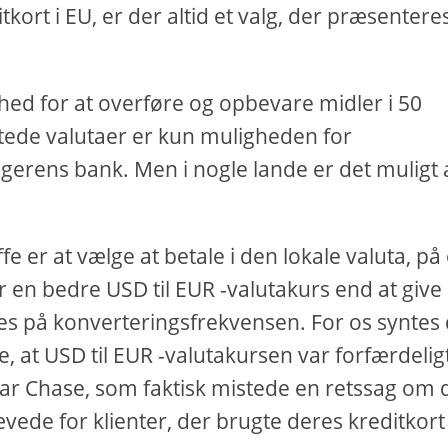
ort i EU, er der altid et valg, der præsenteres
hed for at overføre og opbevare midler i 50
ttede valutaer er kun muligheden for
agerens bank. Men i nogle lande er det muligt 
ffe er at vælge at betale i den lokale valuta, på
 en bedre USD til EUR -valutakurs end at give
es på konverteringsfrekvensen. For os syntes 
e, at USD til EUR -valutakursen var forfærdelig
var Chase, som faktisk mistede en retssag om 
ede for klienter, der brugte deres kreditkort 