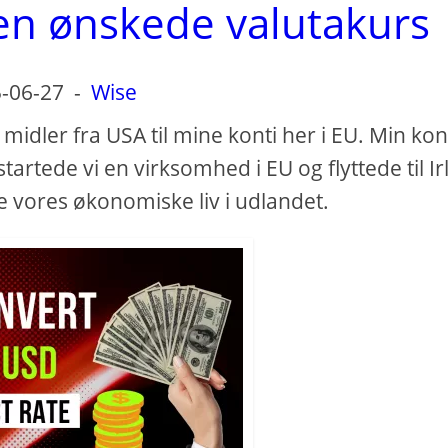
en ønskede valutakurs
-06-27
-
Wise
idler fra USA til mine konti her i EU. Min ko
artede vi en virksomhed i EU og flyttede til Ir
e vores økonomiske liv i udlandet.