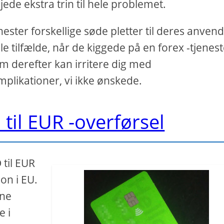
jede ekstra trin til hele problemet.
ester forskellige søde pletter til deres anvend
le tilfælde, når de kiggede på en forex -tjenest
som derefter kan irritere dig med
plikationer, vi ikke ønskede.
til EUR -overførsel
 til EUR
ion i EU.
nne
e i