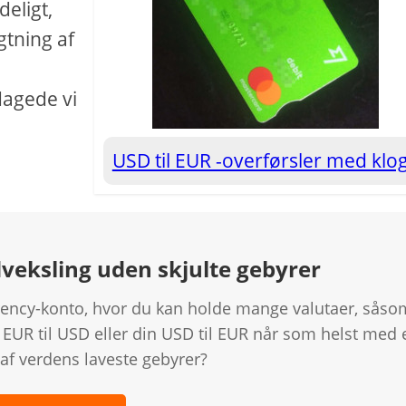
deligt,
gtning af
agede vi
USD til EUR -overførsler med klo
udveksling uden skjulte gebyrer
rency-konto, hvor du kan holde mange valutaer, såso
EUR til USD eller din USD til EUR når som helst med 
 af verdens laveste gebyrer?