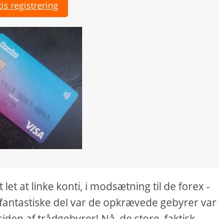
is registrering
 let at linke konti, i modsætning til de forex -
 fantastiske del var de opkrævede gebyrer var
iden af ​​trådgebyrer! Nå, de store, faktisk