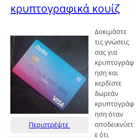
κρυπτογραφικά κουίζ
Δοκιμάστε
τις γνώσεις
σας για
κρυπτογράφ
ηση και
κερδίστε
δωρεάν
κρυπτογράφ
ηση όταν
αποδεικνύετ
Περιστρέψτε
ε ότι