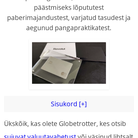
päästmiseks lõpututest
paberimajandustest, varjatud tasudest ja
aegunud pangapraktikatest.
Sisukord [+]
Ükskõik, kas olete Globetrotter, kes otsib
sujuvat valuutavahetust
või väsinud lihtsalt