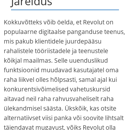
Järeldus
Kokkuvõtteks võib öelda, et Revolut on
populaarne digitaalse panganduse teenus,
mis pakub klientidele juurdepääsu
rahalistele tööriistadele ja teenustele
kõikjal maailmas. Selle uuenduslikud
funktsioonid muudavad kasutajatel oma
raha liikvel olles hõlpsasti, samal ajal kui
konkurentsivõimelised vahetuskursid
aitavad neil raha rahvusvaheliselt raha
ülekandmisel säästa. Ükskõik, kas otsite
alternatiivset viisi panka või soovite lihtsalt
täiendavat mugavust, võiks Revolut olla