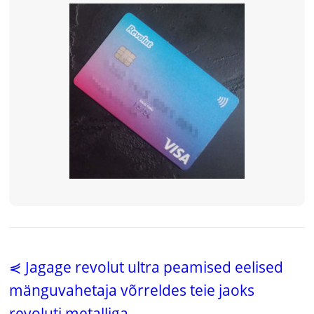
⋞ Jagage revolut ultra peamised eelised
mänguvahetaja võrreldes teie jaoks
revoluti metalliga