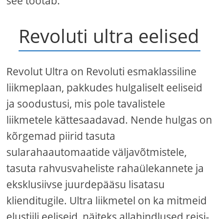
see töötab.
Revoluti ultra eelised
Revolut Ultra on Revoluti esmaklassiline
liikmeplaan, pakkudes hulgaliselt eeliseid
ja soodustusi, mis pole tavalistele
liikmetele kättesaadavad. Nende hulgas on
kõrgemad piirid tasuta
sularahaautomaatide väljavõtmistele,
tasuta rahvusvaheliste rahaülekannete ja
eksklusiivse juurdepääsu lisatasu
klienditugile. Ultra liikmetel on ka mitmeid
elustiili eeliseid, näiteks allahindlused reisi-