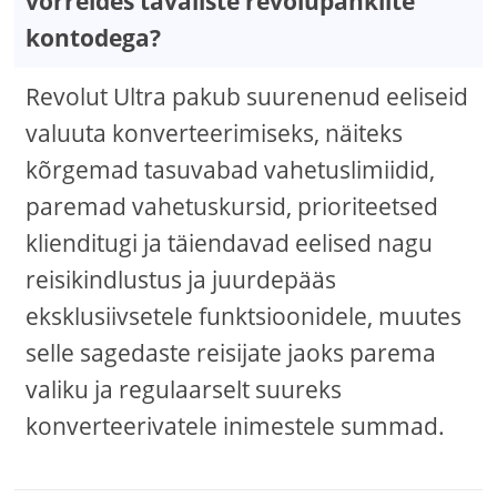
võrreldes tavaliste revolupähklite
kontodega?
Revolut Ultra pakub suurenenud eeliseid
valuuta konverteerimiseks, näiteks
kõrgemad tasuvabad vahetuslimiidid,
paremad vahetuskursid, prioriteetsed
klienditugi ja täiendavad eelised nagu
reisikindlustus ja juurdepääs
eksklusiivsetele funktsioonidele, muutes
selle sagedaste reisijate jaoks parema
valiku ja regulaarselt suureks
konverteerivatele inimestele summad.