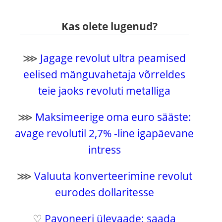
Kas olete lugenud?
⋙
Jagage revolut ultra peamised
eelised mänguvahetaja võrreldes
teie jaoks revoluti metalliga
⋙
Maksimeerige oma euro sääste:
avage revolutil 2,7% -line igapäevane
intress
⋙
Valuuta konverteerimine revolut
eurodes dollaritesse
♡
Payoneeri ülevaade: saada