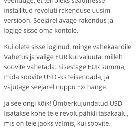
veenduge, et teil oleks seadmesse
installitud revoluti rakenduse uusim
versioon. Seejärel avage rakendus ja
logige sisse oma kontole.
Kui olete sisse loginud, minge vahekaardile
Vahetus ja valige EUR kui valuuta, millelt
soovite vahetada. Sisestage EUR summa,
mida soovite USD -ks teisendada, ja
vajutage seejärel nuppu Exchange.
Ja see ongi kõik! Ümberkujundatud USD
lisatakse kohe teie revolupähkli tasakaalu,
mis on teie jaoks valmis, kui soovite.