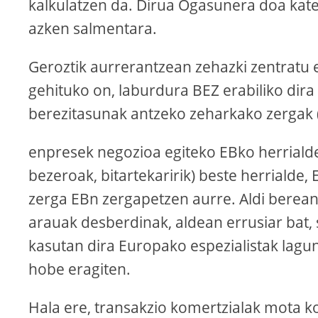
kalkulatzen da. Dirua Ogasunera doa kate
azken salmentara.
Geroztik aurrerantzean zehazki zentratu
gehituko on, laburdura BEZ erabiliko di
berezitasunak antzeko zeharkako zergak (
enpresek negozioa egiteko EBko herrialde
bezeroak, bitartekaririk) beste herrialde,
zerga EBn zergapetzen aurre. Aldi berean
arauak desberdinak, aldean errusiar bat, 
kasutan dira Europako espezialistak lagunt
hobe eragiten.
Hala ere, transakzio komertzialak mota k