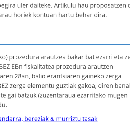
egira uler daiteke. Artikulu hau proposatzen 
arau horiek kontuan hartu behar dira.
o) prozedura arautzea bakar bat ezarri eta z
BEZ EBn fiskalitatea prozedura arautzen
aren 28an, balio erantsiaren gaineko zerga
EZ zerga elementu guztiak gakoa, diren ban
ste gai batzuk (zuzentaraua ezarritako mugen
du.
andarra, bereziak & murriztu tasak