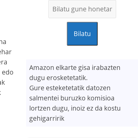
Bilatu
ena
ehar
era
Amazon elkarte gisa irabazten
n edo
dugu erosketetatik.
ak
Gure esteketetatik datozen
k
salmentei buruzko komisioa
lortzen dugu, inoiz ez da kostu
gehigarririk