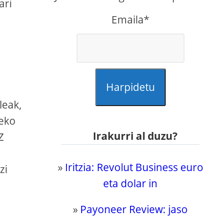
ari
Emaila*
Harpidetu
leak,
neko
Irakurri al duzu?
Z
»
Iritzia: Revolut Business euro
zi
eta dolar in
»
Payoneer Review: jaso