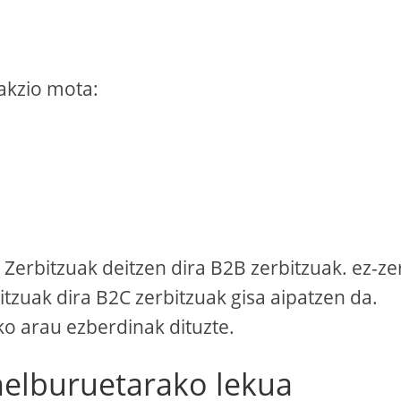
akzio mota:
 Zerbitzuak deitzen dira B2B zerbitzuak. ez-ze
zuak dira B2C zerbitzuak gisa aipatzen da.
ko arau ezberdinak dituzte.
helburuetarako lekua