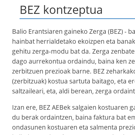
BEZ kontzeptua
Balio Erantsiaren gaineko Zerga (BEZ) - ba
hainbat herrialdetako ekoizpen eta banak
gehitu zerga-modu bat da. Zerga zenbateko
dago aurrekontua ordaindu, baina ken z
zerbitzuen prezioak barne. BEZ zeharkak
(zerbitzuak) kostua sartuta baitago, eta 
saltzaileari, eta, aldi berean, zerga orda
Izan ere, BEZ AEBek salgaien kostuaren 
du berak ordaintzen, baina faktura bat e
ondasunen kostuaren eta salmenta prezi