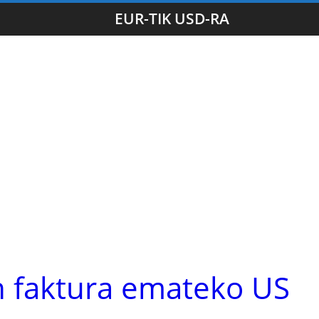
EUR-TIK USD-RA
 faktura emateko US