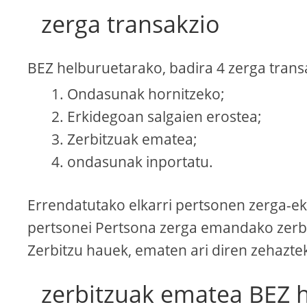
zerga transakzio
BEZ helburuetarako, badira 4 zerga trans
Ondasunak hornitzeko;
Erkidegoan salgaien erostea;
Zerbitzuak ematea;
ondasunak inportatu.
Errendatutako elkarri pertsonen zerga-ek
pertsonei Pertsona zerga emandako zerbit
Zerbitzu hauek, ematen ari diren zehazte
zerbitzuak ematea BEZ 