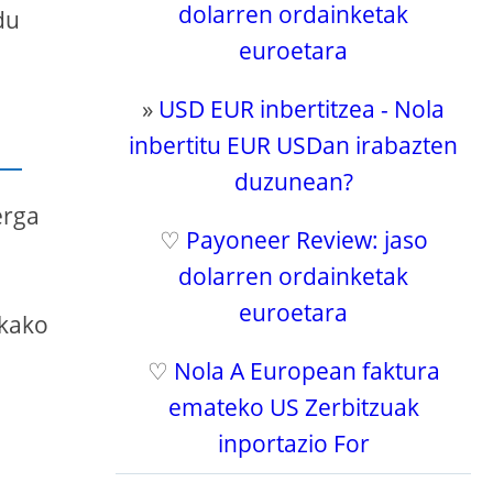
dolarren ordainketak
du
euroetara
»
USD EUR inbertitzea - ​​Nola
inbertitu EUR USDan irabazten
duzunean?
erga
♡
Payoneer Review: jaso
dolarren ordainketak
euroetara
akako
♡
Nola A European faktura
emateko US Zerbitzuak
inportazio For