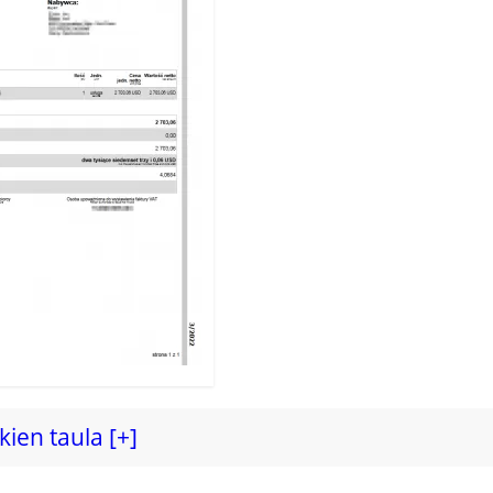
ien taula [+]