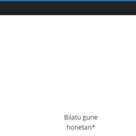
Bilatu gune
honetan*