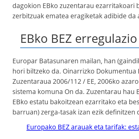
dagokion EBko zuzentarau ezarritakoari b
zerbitzuak ematea eragiketak adibide da 
EBko BEZ erregulazio
Europar Batasunaren mailan, han (gaindik
hori biltzeko da. Oinarrizko Dokumentua 
Zuzentaraua 2006/112 / EE, 2006ko azaro
sistema komuna On da. Zuzentarau hau B
EBko estatu bakoitzean ezarritako eta be
barruan) zerga-tasak izan ezik definitzen 
Europako BEZ arauak eta tarifak: est