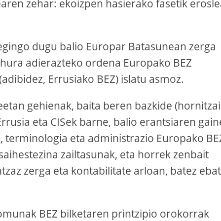
aren zehar: ekoizpen hasierako fasetik erosle
 egingo dugu balio Europar Batasunean zerga
ra hura adierazteko ordena Europako BEZ
adibidez, Errusiako BEZ) islatu asmoz.
etan gehienak, baita beren bazkide (hornitzai
 Errusia eta CISek barne, balio erantsiaren gai
, terminologia eta administrazio Europako BE
saihestezina zailtasunak, eta horrek zenbait
zaz zerga eta kontabilitate arloan, batez ebat
omunak BEZ bilketaren printzipio orokorrak