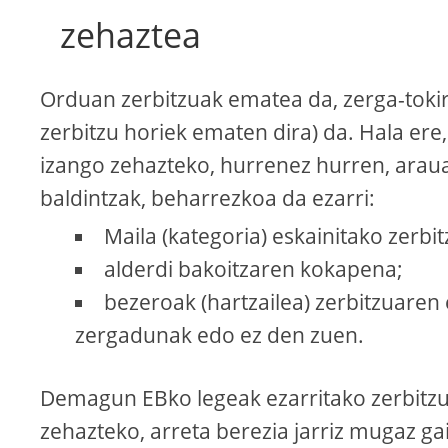
zehaztea
Orduan zerbitzuak ematea da, zerga-tokir
zerbitzu horiek ematen dira) da. Hala ere
izango zehazteko, hurrenez hurren, araua
baldintzak, beharrezkoa da ezarri:
Maila (kategoria) eskainitako zerbit
alderdi bakoitzaren kokapena;
bezeroak (hartzailea) zerbitzuaren e
zergadunak edo ez den zuen.
Demagun EBko legeak ezarritako zerbitzu
zehazteko, arreta berezia jarriz mugaz g