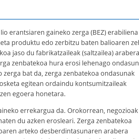
lio erantsiaren gaineko zerga (BEZ) erabiliena
eta produktu edo zerbitzu baten balioaren ze
a jaso du fabrikatzaileak (saltzailea) araber
erga zenbatekoa hura erosi lehenago ondasu
o zerga bat da, zerga zenbatekoa ondasunak
erosketa egitean ordaindu kontsumitzaileak
intzen egoera honetara.
gaineko errekargua da. Orokorrean, negozioak
maten du azken erosleari. Zerga zenbatekoa
oaren arteko desberdintasunaren arabera