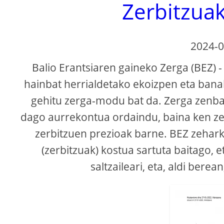
Zerbitzuak
2024-0
Balio Erantsiaren gaineko Zerga (BEZ) -
hainbat herrialdetako ekoizpen eta bana
gehitu zerga-modu bat da. Zerga zenbate
dago aurrekontua ordaindu, baina ken z
zerbitzuen prezioak barne. BEZ zehar
(zerbitzuak) kostua sartuta baitago, 
saltzaileari, eta, aldi bere