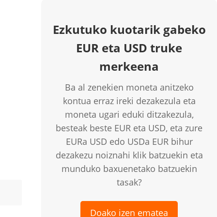
Ezkutuko kuotarik gabeko
EUR eta USD truke
merkeena
Ba al zenekien moneta anitzeko
kontua erraz ireki dezakezula eta
moneta ugari eduki ditzakezula,
besteak beste EUR eta USD, eta zure
EURa USD edo USDa EUR bihur
dezakezu noiznahi klik batzuekin eta
munduko baxuenetako batzuekin
tasak?
Doako izen ematea