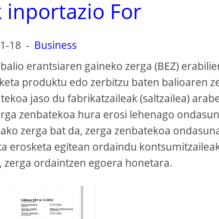
 inportazio For
1-18
-
Business
 balio erantsiaren gaineko zerga (BEZ) erabili
keta produktu edo zerbitzu baten balioaren z
koa jaso du fabrikatzaileak (saltzailea) arab
erga zenbatekoa hura erosi lehenago ondasu
kako zerga bat da, zerga zenbatekoa ondasun
eta erosketa egitean ordaindu kontsumitzailea
an, zerga ordaintzen egoera honetara.