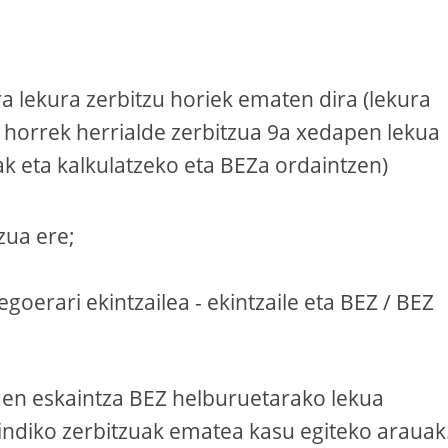
a lekura zerbitzu horiek ematen dira (lekura
, horrek herrialde zerbitzua 9a xedapen lekua
k eta kalkulatzeko eta BEZa ordaintzen)
zua ere;
goerari ekintzailea - ekintzaile eta BEZ / BEZ
en eskaintza BEZ helburuetarako lekua
aindiko zerbitzuak ematea kasu egiteko arauak