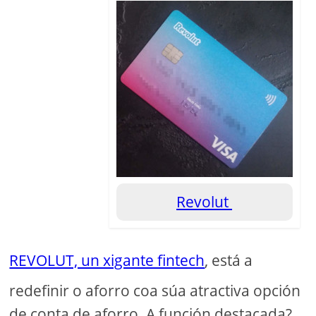
Revolut
REVOLUT, un xigante fintech
, está a
redefinir o aforro coa súa atractiva opción
de conta de aforro. A función destacada?