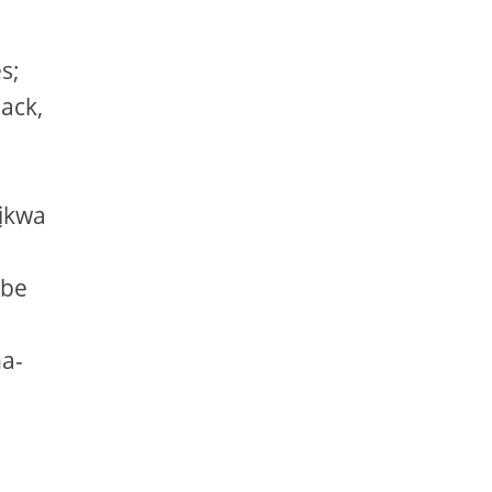
s;
ack,
hịkwa
gbe
a-