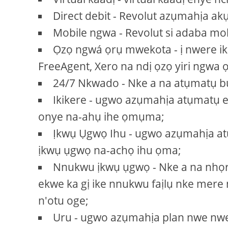
Direct debit - Revolut azụmahịa a
Mobile ngwa - Revolut si adaba mo
Ọzọ ngwá ọrụ mwekota - ị nwere ike
FreeAgent, Xero na ndị ọzọ yiri ngwa ọ
24/7 Nkwado - Nke a na atụmatụ b
Ikikere - ugwo azụmahịa atụmatụ ek
onye na-ahụ ihe ọmụma;
Ịkwụ Ụgwọ Ihu - ugwo azụmahịa a
ịkwụ ụgwọ na-achọ ihu ọma;
Nnukwu ịkwụ ụgwọ - Nke a na nhọ
ekwe ka gị ike nnukwu faịlụ nke mere
n'otu oge;
Uru - ugwo azụmahịa plan nwe nwer