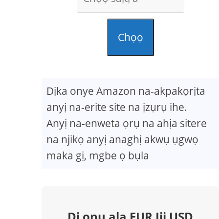
Chọọ
Dịka onye Amazon na-akpakọrịta
anyị na-erite site na ịzụrụ ihe.
Anyị na-enweta ọrụ na ahịa sitere
na njikọ anyị anaghị akwụ ụgwọ
maka gị, mgbe ọ bụla
Dị ọnụ ala EUR Iji USD