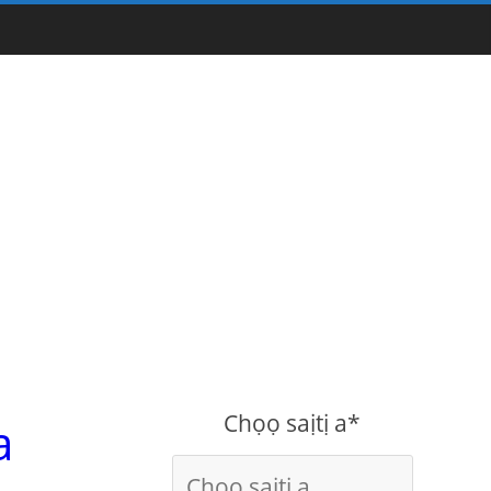
Chọọ saịtị a*
a