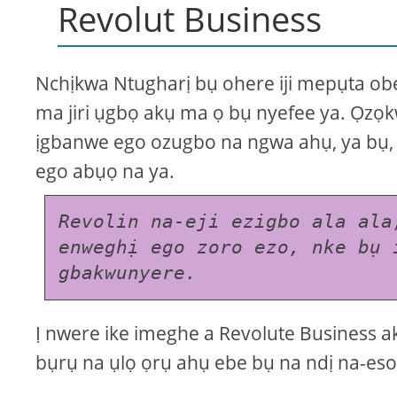
Revolut Business
Nchịkwa Ntugharị bụ ohere iji mepụta ob
ma jiri ụgbọ akụ ma ọ bụ nyefee ya. Ọzọk
ịgbanwe ego ozugbo na ngwa ahụ, ya bụ, 
ego abụọ na ya.
Revolin na-eji ezigbo ala ala
enweghị ego zoro ezo, nke bụ i
gbakwunyere.
Ị nwere ike imeghe a Revolute Business 
bụrụ na ụlọ ọrụ ahụ ebe bụ na ndị na-es