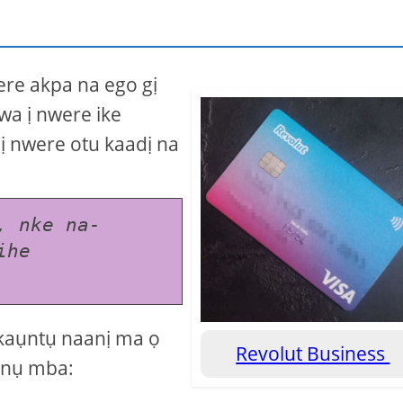
ere akpa na ego gị
wa ị nwere ike
ị nwere otu kaadị na
, nke na-
he 
akaụntụ naanị ma ọ
Revolut Business
onụ mba: