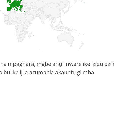
na mpaghara, mgbe ahụ ị nwere ike izipu ozi 
 bụ ike iji a azụmahịa akaụntụ gị mba.
: