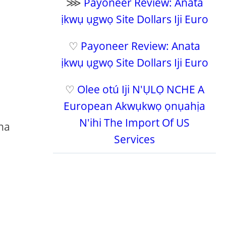
⋙
Payoneer Review: Anata
ịkwụ ụgwọ Site Dollars Iji Euro
♡
Payoneer Review: Anata
ịkwụ ụgwọ Site Dollars Iji Euro
♡
Olee otú Iji N'ỤLỌ NCHE A
European Akwụkwọ ọnụahịa
N'ihi The Import Of US
na
Services