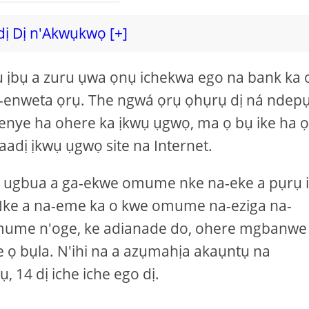
dị Dị n'Akwụkwọ [+]
hụ ịbụ a zuru ụwa ọnụ ichekwa ego na bank ka
enweta ọrụ. The ngwá ọrụ ọhụrụ dị ná ndep
-enye ha ohere ka ịkwụ ụgwọ, ma ọ bụ ike ha ọ
dị ịkwụ ụgwọ site na Internet.
ere ugbua a ga-ekwe omume nke na-eke a pụrụ 
Nke a na-eme ka o kwe omume na-eziga na-
mume n'oge, ke adianade do, ohere mgbanwe
e ọ bụla. N'ihi na a azụmahịa akaụntụ na
 14 dị iche iche ego dị.