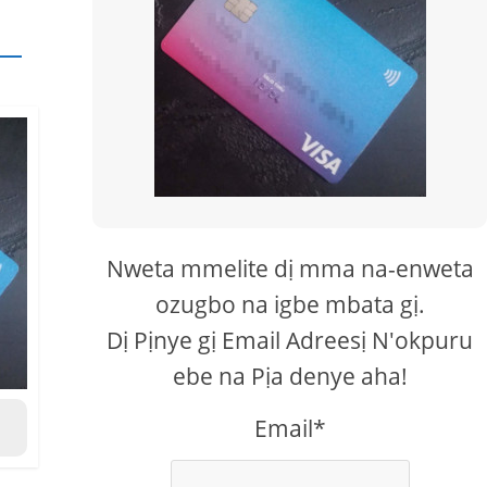
Nweta mmelite dị mma na-enweta
ozugbo na igbe mbata gị.
Dị Pịnye gị Email Adreesị N'okpuru
ebe na Pịa denye aha!
Email*