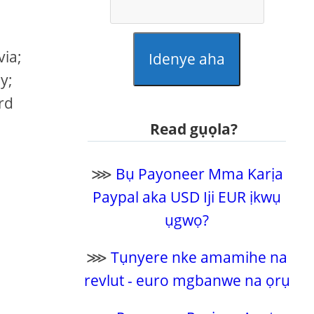
via;
Idenye aha
y;
rd
Read gụọla?
⋙
Bụ Payoneer Mma Karịa
Paypal aka USD Iji EUR ịkwụ
ụgwọ?
⋙
Tụnyere nke amamihe na
revlut - euro mgbanwe na ọrụ