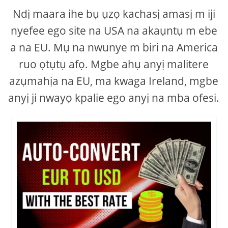
Ndị maara ihe bụ ụzọ kachasị amasị m iji
nyefee ego site na USA na akaụntụ m ebe
a na EU. Mụ na nwunye m biri na America
ruo ọtụtụ afọ. Mgbe ahụ anyị malitere
azụmahịa na EU, ma kwaga Ireland, mgbe
anyị ji nwayọ kpalie ego anyị na mba ofesi.