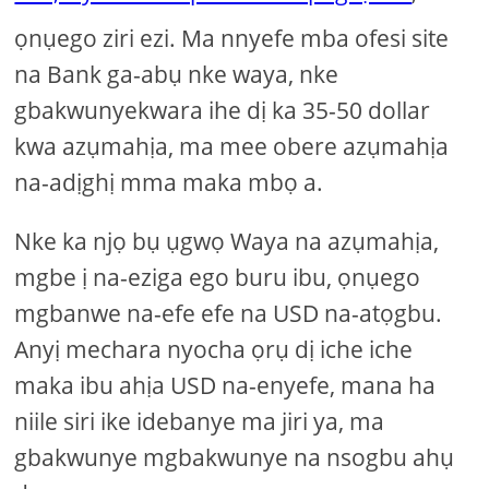
ọnụego ziri ezi. Ma nnyefe mba ofesi site
na Bank ga-abụ nke waya, nke
gbakwunyekwara ihe dị ka 35-50 dollar
kwa azụmahịa, ma mee obere azụmahịa
na-adịghị mma maka mbọ a.
Nke ka njọ bụ ụgwọ Waya na azụmahịa,
mgbe ị na-eziga ego buru ibu, ọnụego
mgbanwe na-efe efe na USD na-atọgbu.
Anyị mechara nyocha ọrụ dị iche iche
maka ibu ahịa USD na-enyefe, mana ha
niile siri ike idebanye ma jiri ya, ma
gbakwunye mgbakwunye na nsogbu ahụ