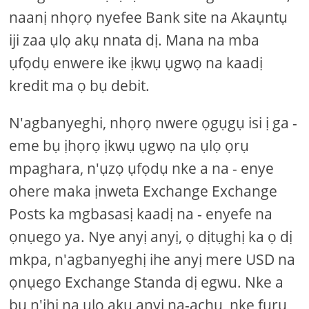
naanị nhọrọ nyefee Bank site na Akaụntụ
iji zaa ụlọ akụ nnata dị. Mana na mba
ụfọdụ enwere ike ịkwụ ụgwọ na kaadị
kredit ma ọ bụ debit.
N'agbanyeghi, nhọrọ nwere ọgụgụ isi ị ga -
eme bụ ịhọrọ ịkwụ ụgwọ na ụlọ ọrụ
mpaghara, n'ụzọ ụfọdụ nke a na - enye
ohere maka ịnweta Exchange Exchange
Posts ka mgbasasị kaadị na - enyefe na
ọnụego ya. Nye anyị anyị, ọ dịtụghị ka ọ dị
mkpa, n'agbanyeghị ihe anyị mere USD na
ọnụego Exchange Standa dị egwu. Nke a
bụ n'ihi na ụlọ akụ anyị na-achụ, nke furu