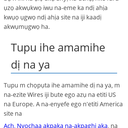
ụzọ akwụkwọ iwu na-eme ka ndị ahịa
kwụọ ụgwọ ndị ahịa site na iji kaadị
akwụmụgwọ ha.
Tupu ihe amamihe
dị na ya
Tupu m chọpụta ihe amamihe dị na ya, m
na-ezite Wires iji bute ego azụ na etiti US
na Europe. A na-enyefe ego n'etiti America
site na
Ach, Nyochaa akpaka na-akpaghị aka
, na