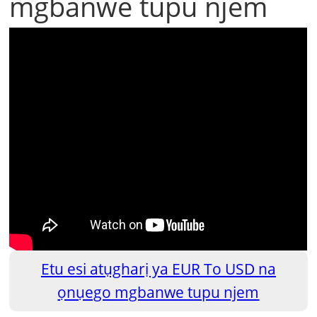
mgbanwe tupu njem
Etu esi atụgharị ya EUR To USD na
ọnụego mgbanwe tupu njem