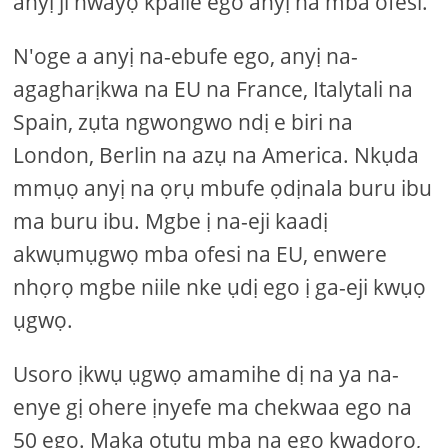
anyị ji nwayọ kpalie ego anyị na mba ofesi.
N'oge a anyị na-ebufe ego, anyị na-
agagharịkwa na EU na France, Italytali na
Spain, zụta ngwongwo ndị e biri na
London, Berlin na azụ na America. Nkụda
mmụọ anyị na ọrụ mbufe ọdịnala buru ibu
ma buru ibu. Mgbe ị na-eji kaadị
akwụmụgwọ mba ofesi na EU, enwere
nhọrọ mgbe niile nke ụdị ego ị ga-eji kwụọ
ụgwọ.
Usoro ịkwụ ụgwọ amamihe dị na ya na-
enye gị ohere ịnyefe ma chekwaa ego na
50 ego. Maka ọtụtụ mba na ego kwadoro,