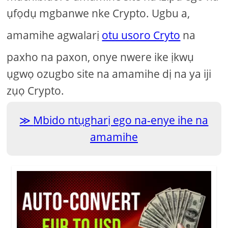
ụfọdụ mgbanwe nke Crypto. Ugbu a,
amamihe agwalarị
otu usoro Cryto
na
paxho na paxon, onye nwere ike ịkwụ
ụgwọ ozugbo site na amamihe dị na ya iji
zụọ Crypto.
Mbido ntụgharị ego na-enye ihe na
amamihe