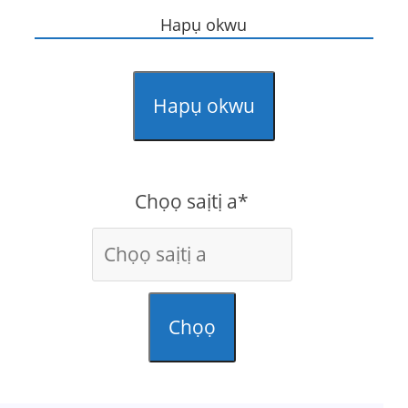
Hapụ okwu
Hapụ okwu
Chọọ saịtị a*
Chọọ