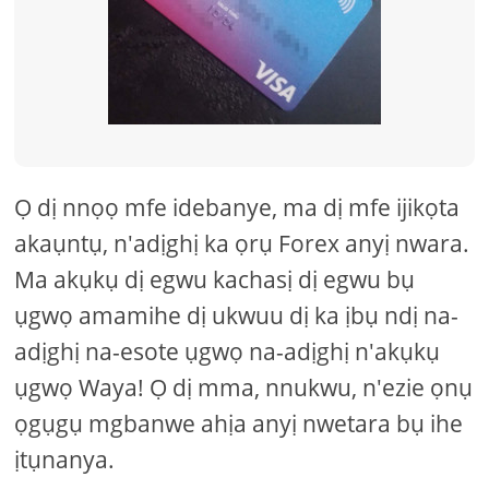
Ọ dị nnọọ mfe idebanye, ma dị mfe ijikọta
akaụntụ, n'adịghị ka ọrụ Forex anyị nwara.
Ma akụkụ dị egwu kachasị dị egwu bụ
ụgwọ amamihe dị ukwuu dị ka ịbụ ndị na-
adịghị na-esote ụgwọ na-adịghị n'akụkụ
ụgwọ Waya! Ọ dị mma, nnukwu, n'ezie ọnụ
ọgụgụ mgbanwe ahịa anyị nwetara bụ ihe
ịtụnanya.