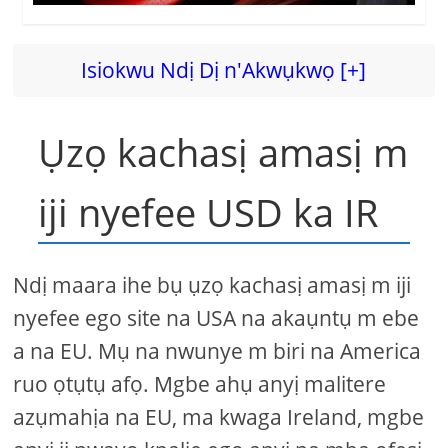
Isiokwu Ndị Dị n'Akwụkwọ [+]
Ụzọ kachasị amasị m
iji nyefee USD ka IR
Ndị maara ihe bụ ụzọ kachasị amasị m iji
nyefee ego site na USA na akaụntụ m ebe
a na EU. Mụ na nwunye m biri na America
ruo ọtụtụ afọ. Mgbe ahụ anyị malitere
azụmahịa na EU, ma kwaga Ireland, mgbe