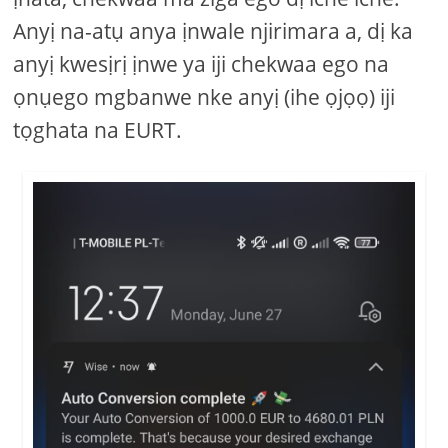
Anyị na-atụ anya ịnwale njirimara a, dị ka
anyị kwesịrị ịnwe ya iji chekwaa ego na
ọnụego mgbanwe nke anyị (ihe ọjọọ) iji
tọghata na EURT.