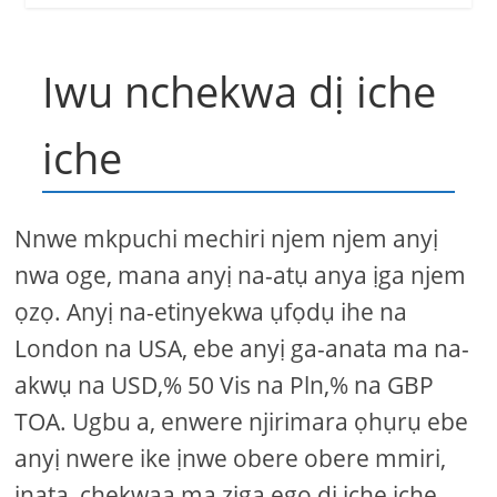
Iwu nchekwa dị iche
iche
Nnwe mkpuchi mechiri njem njem anyị
nwa oge, mana anyị na-atụ anya ịga njem
ọzọ. Anyị na-etinyekwa ụfọdụ ihe na
London na USA, ebe anyị ga-anata ma na-
akwụ na USD,% 50 Vis na Pln,% na GBP
TOA. Ugbu a, enwere njirimara ọhụrụ ebe
anyị nwere ike ịnwe obere obere mmiri,
ịnata, chekwaa ma ziga ego dị iche iche.