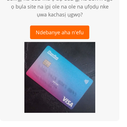
ọ bụla site na ịpị ole na ole na ụfọdụ nke
ụwa kachasị ụgwọ?
Ndebanye aha n'efu