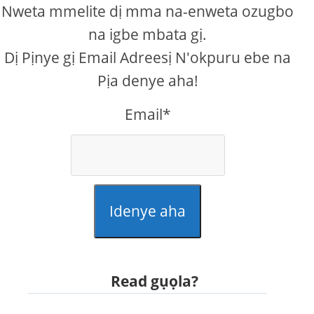
Nweta mmelite dị mma na-enweta ozugbo
na igbe mbata gị.
Dị Pịnye gị Email Adreesị N'okpuru ebe na
Pịa denye aha!
Email*
Idenye aha
Read gụọla?