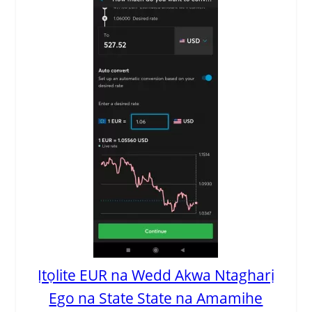
Ịtọlite ​​EUR na Wedd Akwa Ntagharị
Ego na State State na Amamihe