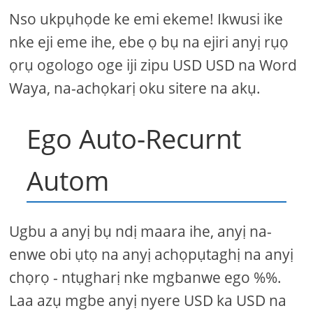
Nso ukpụhọde ke emi ekeme! Ikwusi ike
nke eji eme ihe, ebe ọ bụ na ejiri anyị rụọ
ọrụ ogologo oge iji zipu USD USD na Word
Waya, na-achọkarị oku sitere na akụ.
Ego Auto-Recurnt
Autom
Ugbu a anyị bụ ndị maara ihe, anyị na-
enwe obi ụtọ na anyị achọpụtaghị na anyị
chọrọ - ntụgharị nke mgbanwe ego %%.
Laa azụ mgbe anyị nyere USD ka USD na