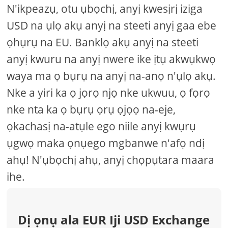
N'ikpeazụ, otu ụbọchị, anyị kwesịrị iziga
USD na ụlọ akụ anyị na steeti anyị gaa ebe
ọhụrụ na EU. Banklọ akụ anyị na steeti
anyị kwuru na anyị nwere ike ịtụ akwụkwọ
waya ma ọ bụrụ na anyị na-anọ n'ụlọ akụ.
Nke a yiri ka ọ jọrọ njọ nke ukwuu, ọ fọrọ
nke nta ka ọ bụrụ ọrụ ọjọọ na-eje,
ọkachasị na-atụle ego niile anyị kwụrụ
ụgwọ maka ọnụego mgbanwe n'afọ ndị
ahụ! N'ụbọchị ahụ, anyị chọpụtara maara
ihe.
Dị ọnụ ala EUR Iji USD Exchange