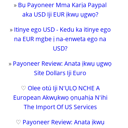
»
Bụ Payoneer Mma Karịa Paypal
aka USD Iji EUR ịkwụ ụgwọ?
»
Itinye ego USD - Kedu ka itinye ego
na EUR mgbe ị na-enweta ego na
USD?
»
Payoneer Review: Anata ịkwụ ụgwọ
Site Dollars Iji Euro
♡
Olee otú Iji N'ỤLỌ NCHE A
European Akwụkwọ ọnụahịa N'ihi
The Import Of US Services
♡
Payoneer Review: Anata ịkwụ