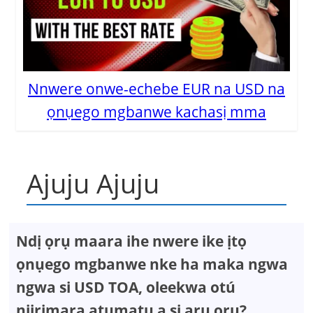
Nnwere onwe-echebe EUR na USD na
ọnụego mgbanwe kachasị mma
Ajuju Ajuju
Ndị ọrụ maara ihe nwere ike ịtọ
ọnụego mgbanwe nke ha maka ngwa
ngwa si USD TOA, oleekwa otú
njirimara atụmatụ a si arụ ọrụ?