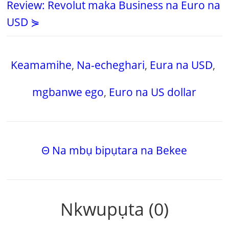
Review: Revolut maka Business na Euro na
USD ⋟
Keamamihe
,
Na-echeghari
,
Eura na USD
,
mgbanwe ego
,
Euro na US dollar
Θ Na mbụ bipụtara na Bekee
Nkwupụta (0)