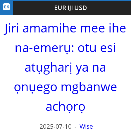
EUR IJI USD
Jiri amamihe mee ihe
na-emerụ: otu esi
atụgharị ya na
ọnụego mgbanwe
achọrọ
2025-07-10
-
Wise