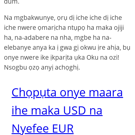
dum.
Na mgbakwunye, ọrụ dị iche iche dị iche
iche nwere ọmarịcha ntụpọ ha maka ojiji
ha, na-adabere na nha, mgbe ha na-
elebanye anya ka ị gwa gị okwu ịre ahịa, bụ
onye nwere ike ịkparịta ụka Oku na ozi!
Nsogbu ọzọ anyị achọghị.
Chọpụta onye maara
ihe maka USD na
Nyefee EUR