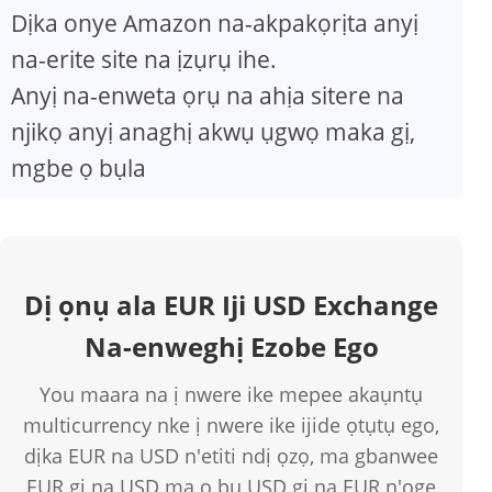
Dịka onye Amazon na-akpakọrịta anyị
na-erite site na ịzụrụ ihe.
Anyị na-enweta ọrụ na ahịa sitere na
njikọ anyị anaghị akwụ ụgwọ maka gị,
mgbe ọ bụla
Dị ọnụ ala EUR Iji USD Exchange
Na-enweghị Ezobe Ego
You maara na ị nwere ike mepee akaụntụ
multicurrency nke ị nwere ike ijide ọtụtụ ego,
dịka EUR na USD n'etiti ndị ọzọ, ma gbanwee
EUR gị na USD ma ọ bụ USD gị na EUR n'oge