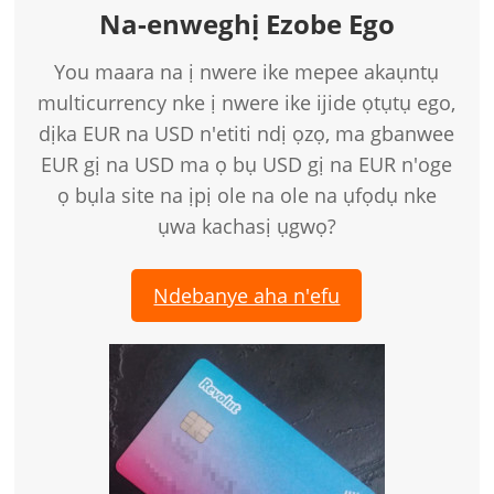
Na-enweghị Ezobe Ego
You maara na ị nwere ike mepee akaụntụ
multicurrency nke ị nwere ike ijide ọtụtụ ego,
dịka EUR na USD n'etiti ndị ọzọ, ma gbanwee
EUR gị na USD ma ọ bụ USD gị na EUR n'oge
ọ bụla site na ịpị ole na ole na ụfọdụ nke
ụwa kachasị ụgwọ?
Ndebanye aha n'efu