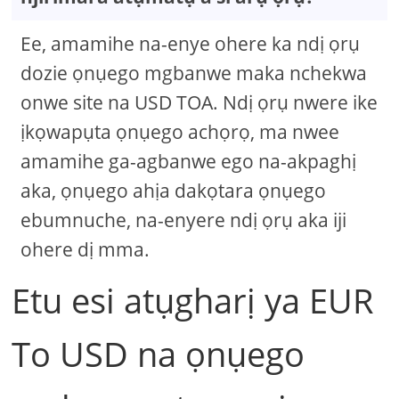
Ee, amamihe na-enye ohere ka ndị ọrụ
dozie ọnụego mgbanwe maka nchekwa
onwe site na USD TOA. Ndị ọrụ nwere ike
ịkọwapụta ọnụego achọrọ, ma nwee
amamihe ga-agbanwe ego na-akpaghị
aka, ọnụego ahịa dakọtara ọnụego
ebumnuche, na-enyere ndị ọrụ aka iji
ohere dị mma.
Etu esi atụgharị ya EUR
To USD na ọnụego