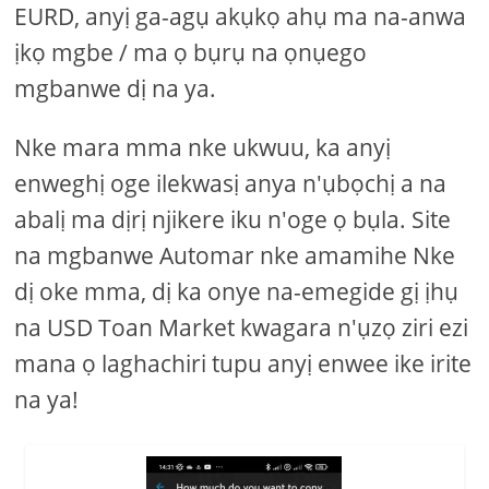
EURD, anyị ga-agụ akụkọ ahụ ma na-anwa
ịkọ mgbe / ma ọ bụrụ na ọnụego
mgbanwe dị na ya.
Nke mara mma nke ukwuu, ka anyị
enweghị oge ilekwasị anya n'ụbọchị a na
abalị ma dịrị njikere iku n'oge ọ bụla. Site
na mgbanwe Automar nke amamihe Nke
dị oke mma, dị ka onye na-emegide gị ịhụ
na USD Toan Market kwagara n'ụzọ ziri ezi
mana ọ laghachiri tupu anyị enwee ike irite
na ya!