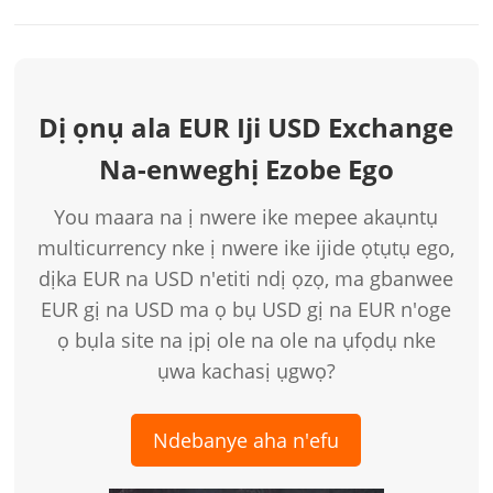
Dị ọnụ ala EUR Iji USD Exchange
Na-enweghị Ezobe Ego
You maara na ị nwere ike mepee akaụntụ
multicurrency nke ị nwere ike ijide ọtụtụ ego,
dịka EUR na USD n'etiti ndị ọzọ, ma gbanwee
EUR gị na USD ma ọ bụ USD gị na EUR n'oge
ọ bụla site na ịpị ole na ole na ụfọdụ nke
ụwa kachasị ụgwọ?
Ndebanye aha n'efu