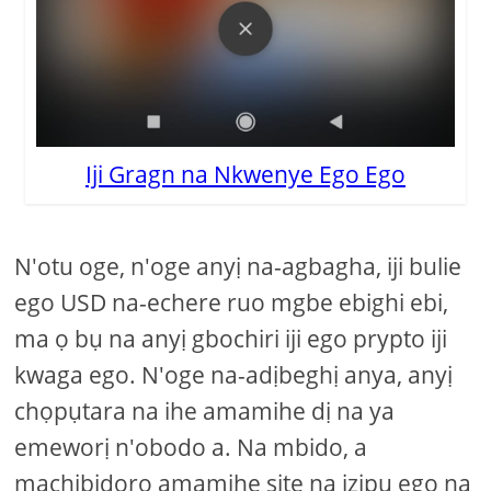
Iji Gragn na Nkwenye Ego Ego
N'otu oge, n'oge anyị na-agbagha, iji bulie
ego USD na-echere ruo mgbe ebighi ebi,
ma ọ bụ na anyị gbochiri iji ego prypto iji
kwaga ego. N'oge na-adịbeghị anya, anyị
chọpụtara na ihe amamihe dị na ya
emeworị n'obodo a. Na mbido, a
machibidoro amamihe site na izipu ego na