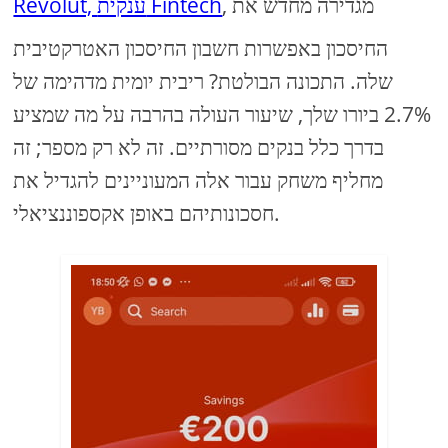
, מגדירה מחדש את
Revolut, ענקית Fintech
החיסכון באפשרות חשבון החיסכון האטרקטיבית
שלה. התכונה הבולטת? ריבית יומית מדהימה של
2.7% ביורו שלך, שיעור העולה בהרבה על מה שמציע
בדרך כלל בנקים מסורתיים. זה לא רק מספר; זה
מחליף משחק עבור אלה המעוניינים להגדיל את
חסכונותיהם באופן אקספוננציאלי.