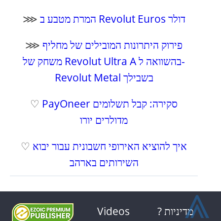
המרת מטבע ב Revolut Euros דולר
⋙
פירוק היתרונות המובילים של מחליף
⋙
משחק של Revolut Ultra A בהשוואה ל-
Revolut Metal בשבילך
PayOneer סקירה: קבל תשלומים
♡
מדולרים יורו
איך להוציא האירופי חשבונית עבור יבוא
♡
השירותים בארהב
⩓
? מדיניות
Videos