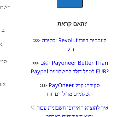
חשבון
האם קראת?
כרטיס חיוב יכול להיות קשור לחשבון. הכרטיס שייך לרשת מאסטרקארד וניתן לבקש על ידי תשלום 7 יורו לבעיה.
סקירה: Revolut לעסקים ביורו
⋙
את
דולר
סטר
האם Payoneer Better Than
⋙
Paypal לטפל דולר לתשלומים EUR?
PayOneer סקירה: קבל
⋙
תשלומים מדולרים יורו
איך להוציא האירופי חשבונית עבור
♡
יבוא השירותים בארהב