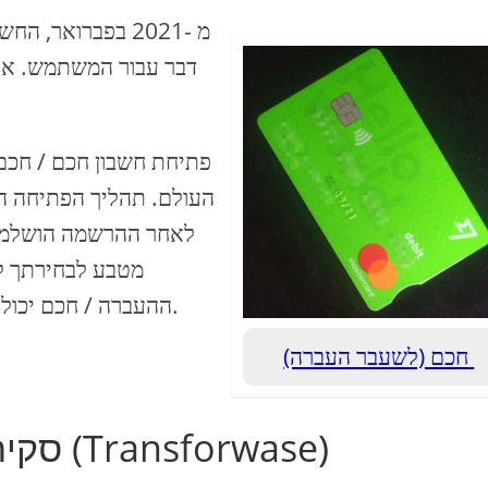
מ -2021 בפברואר
דבר עבור המשתמש. אתה
פתיחת חשבון חכם / חכם 
העולם. תהליך הפתיחה הו
לאחר ההרשמה הושלמה,
מטבע לבחירתך לל
ההעברה / חכם יכול גם לבקש גם על כרטיס חיוב המקושר לחשבון שלהם.
חכם (לשעבר העברה)
סקירה כללית של החשבון החכם (Transforwase)