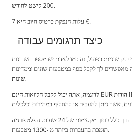
200 לישט לחודש.
עלות הנפקת כרטיס חיוב היא 7 €.
כיצד תרגומים עבודה
נק שונים: בפועל, זה כמו לאדם יש מספר חשבונות
ה מאפשרים לך לקבל כסף במטבעות שונים וממדינות
שונות.
לדוגמה, אתה יכול לקבל הלוואות חינם EUR הודות IBAN האירופי ואת ההלוואות ב USD בזכות פרטי חשבון הבנק
העברות בינלאומיות ברחבי העולם באמצעות חכם מעובדים בדרך כלל בתוך מקסימום של 24 שעות. הפלטפורמה
תומכת בהעברות ביותר מ -1300 מטבעות.