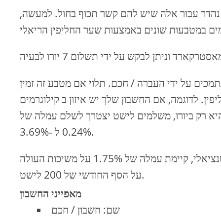
 נהדר עבור אלה שיש להם קשר תכוף בחול. למעשה,
ים על ידי העברה / חכם. תלוי אם מטבע זה זמין
פין. לדוגמה, אם החשבון שלך יש איזון ב קילוגרמים
היא רק ביורו, משלמים לישט יצטרך לשלם עמלה של
0.24% ל -3.69%.
אותו הדבר עם משיכות מזומנים. בנוסף לשיעור ההמרה הפוטנציאלי, קיימת עמלה של 1.75% על משיכות העולה
על הסף החודשי של 200 לישט.
מאפייני החשבון
שם: חשבון / חכם