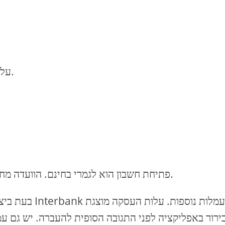
עלות הנפקה: חינם בחשבון, 7 יורו בכרטיס חיוב.
פתיחת חשבון הוא לגמרי בחינם. הוועדה מחויבת רק לביצוע פעולות מסוימות, למשל, עבור מטבע.
בעת ביצוע עסק
ירור באפליקציה לפני התגובה הסופית להעברה. יש גם 