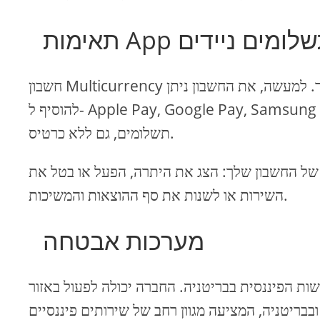
ות App ותשלומים ניידים
חשבון Multicurrency חכם תואם לכל מערכות התשלום הדיגיטלי הפופולרי ביותר. למעשה, את החשבון ניתן
להוסיף ל- Apple Pay, Google Pay, Samsung Pay, Fitbit לשלם, ו Garmin לשלם ארנקים עבור the-go
תשלומים, גם ללא כרטיס.
של החשבון שלך: הצג את היתרה, הפעל או בטל את
השירות או לשנות את סף ההוצאות והמשיכות.
מערכות אבטחה
ת הפיננסית בבריטניה. החברה יכולה לפעול באזור