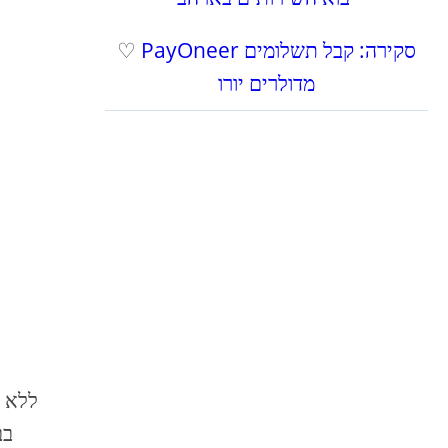
PayOneer סקירה: קבל תשלומים
♡
מדולרים יורו
בב