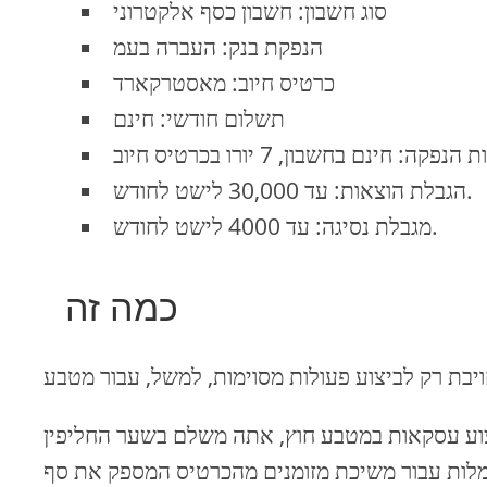
סוג חשבון: חשבון כסף אלקטרוני
הנפקת בנק: העברה בעמ
כרטיס חיוב: מאסטרקארד
תשלום חודשי: חינם
הגבלת הוצאות: עד 30,000 לישט לחודש.
מגבלת נסיגה: עד 4000 לישט לחודש.
כמה זה
אות במטבע חוץ, אתה משלם בשער החליפין Interbank ללא עמלות נוספות. עלות העסקה מוצגת
עמלות עבור משיכת מזומנים מהכרטיס המספק את סף