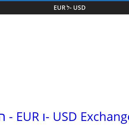
EUR ל- USD
השו