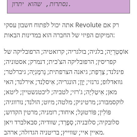
נסתרות, שהוא יתרון.
אתה יכול לפתוח חשבון עסקי Revolute רק אם
המיקום הפיזי של החברה הוא במדינות הבאות:
אוֹסְטְרֵיָה; בלגיה; בולגריה; קרואטיה; הרפובליקה של
קפריסין; הרפובליקה הצ'כית; דנמרק; אסטוניה;
פינלנד; צָרְפַת; גיאנה הצרפתית; גֶרמָנִיָה; גיברלטר;
גוואדלופ; גרנזי; יָוָן; הונגריה; אִיסלַנד; אירלנד; האי
מאן; אִיטַלִיָה; ג'רזי; לטביה; ליכטנשטיין; ליטא;
לוקסמבורג; מרטיניק; מלטה; מיוט; הולנד; נורווגיה;
פּוֹלִין; פּוֹרטוּגָל; איחוד; רומניה; מרטין הקדוש;
סלובקיה; סלובניה; סְפָרַד; שוודיה; סבאלברד ויאן
מאיין איי; שווייץ; בריטניה הגדולה; ארהב.