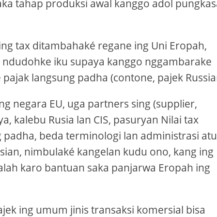
ka tahap produksi awal kanggo adol pungka
 ing tax ditambahaké regane ing Uni Eropah,
go ndudohke iku supaya kanggo nggambarake
 pajak langsung padha (contone, pajek Russia
 negara EU, uga partners sing (supplier,
a, kalebu Rusia lan CIS, pasuryan Nilai tax
g padha, beda terminologi lan administrasi at
ssian, nimbulaké kangelan kudu ono, kang ing
alah karo bantuan saka panjarwa Eropah ing
ek ing umum jinis transaksi komersial bisa