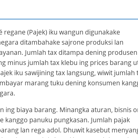
ké regane (Pajek) iku wangun digunakake
negara ditambahake sajrone produksi lan
 layanan. Jumlah tax ditampa dening produsen
ng minus jumlah tax klebu ing prices barang 
jek iku sawijining tax langsung, wiwit jumlah 
wis mbayar marang tuku dening konsumen kang
egara.
 ing biaya barang. Minangka aturan, bisnis o
ce kanggo panuku pungkasan. Jumlah pajak
barang lan rega adol. Dhuwit kasebut menyan