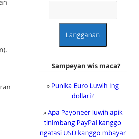
san
Langganan
n).
Sampeyan wis maca?
»
Punika Euro Luwih Ing
uran
dollari?
»
Apa Payoneer luwih apik
tinimbang PayPal kanggo
ngatasi USD kanggo mbayar