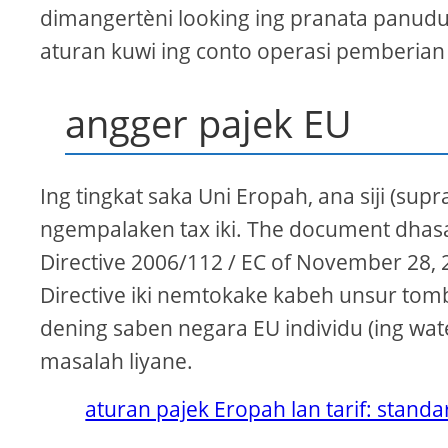
dimangertèni looking ing pranata panud
aturan kuwi ing conto operasi pemberian
angger pajek EU
Ing tingkat saka Uni Eropah, ana siji (s
ngempalaken tax iki. The document dhasa
Directive 2006/112 / EC of November 28,
Directive iki nemtokake kabeh unsur tombo
dening saben negara EU individu (ing wat
masalah liyane.
aturan pajek Eropah lan tarif: standa