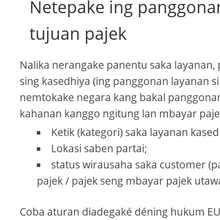
Netepake ing panggona
tujuan pajek
Nalika nerangake panentu saka layanan
sing kasedhiya (ing panggonan layanan s
nemtokake negara kang bakal panggonan
kahanan kanggo ngitung lan mbayar pajek
Ketik (kategori) saka layanan kased
Lokasi saben partai;
status wirausaha saka customer (p
pajek / pajek seng mbayar pajek utaw
Coba aturan diadegaké déning hukum E