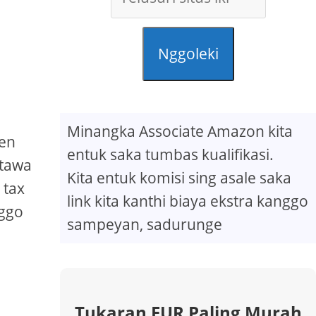
Nggoleki
Minangka Associate Amazon kita
sen
entuk saka tumbas kualifikasi.
utawa
Kita entuk komisi sing asale saka
 tax
link kita kanthi biaya ekstra kanggo
nggo
sampeyan, sadurunge
Tukaran EUR Paling Murah