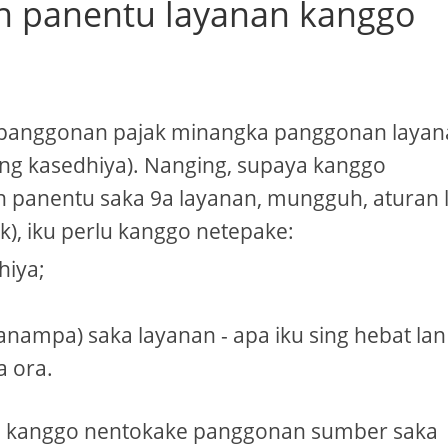
n panentu layanan kanggo
, panggonan pajak minangka panggonan laya
ing kasedhiya). Nanging, supaya kanggo
 panentu saka 9a layanan, mungguh, aturan 
), iku perlu kanggo netepake:
hiya;
anampa) saka layanan - apa iku sing hebat lan
a ora.
U kanggo nentokake panggonan sumber saka