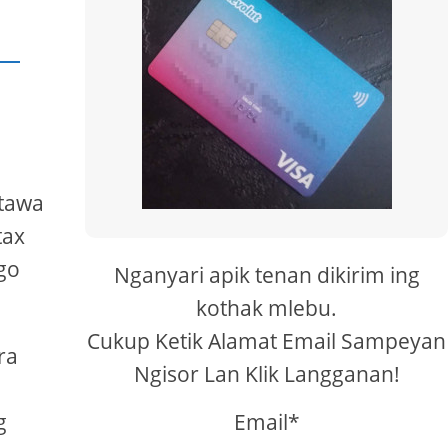
utawa
tax
go
Nganyari apik tenan dikirim ing
kothak mlebu.
Cukup Ketik Alamat Email Sampeyan
ra
Ngisor Lan Klik Langganan!
g
Email*