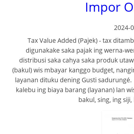
Impor O
2024-0
Tax Value Added (Pajek) - tax dita
digunakake saka pajak ing werna-we
distribusi saka cahya saka produk uta
(bakul) wis mbayar kanggo budget, nangi
layanan dituku dening Gusti sadurungé. P
kalebu ing biaya barang (layanan) lan
bakul, sing, ing si