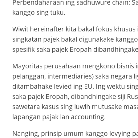
Perbendaharaan ing sadhuwure chain: Sa
kanggo sing tuku.
Wiwit hereinafter kita bakal fokus khusus
singkatan pajek bakal digunakake kang
spesifik saka pajek Eropah dibandhingake
Mayoritas perusahaan mengkono bisnis ing
pelanggan, intermediaries) saka negara liy
ditambahake levied ing EU. Ing wektu sin
saka pajek Eropah, dibandhingake siji Ru
sawetara kasus sing luwih mutusake mas
lapangan pajak lan accounting.
Nanging, prinsip umum kanggo levying paj