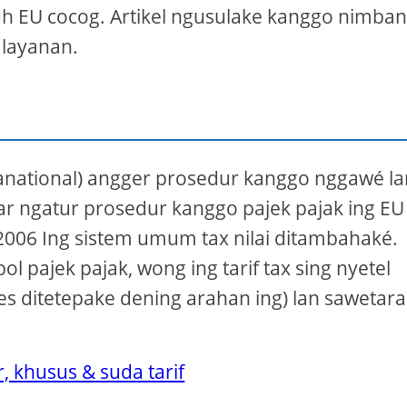
uh EU cocog. Artikel ngusulake kanggo nimba
 layanan.
upranational) angger prosedur kanggo nggawé l
r ngatur prosedur kanggo pajek pajak ing EU
 2006 Ing sistem umum tax nilai ditambahaké.
l pajek pajak, wong ing tarif tax sing nyetel
es ditetepake dening arahan ing) lan sawetara
r, khusus & suda tarif