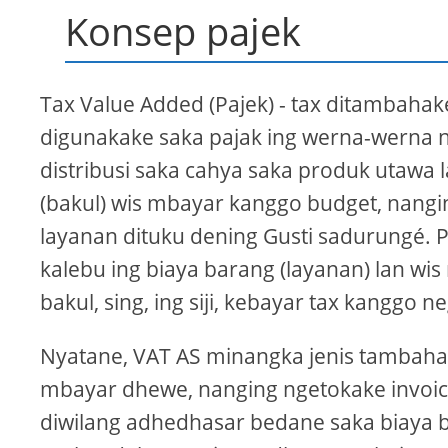
Konsep pajek
Tax Value Added (Pajek) - tax ditambaha
digunakake saka pajak ing werna-werna 
distribusi saka cahya saka produk utawa
(bakul) wis mbayar kanggo budget, nangi
layanan dituku dening Gusti sadurungé. Pa
kalebu ing biaya barang (layanan) lan 
bakul, sing, ing siji, kebayar tax kanggo n
Nyatane, VAT AS minangka jenis tambahan
mbayar dhewe, nanging ngetokake invoi
diwilang adhedhasar bedane saka biaya 