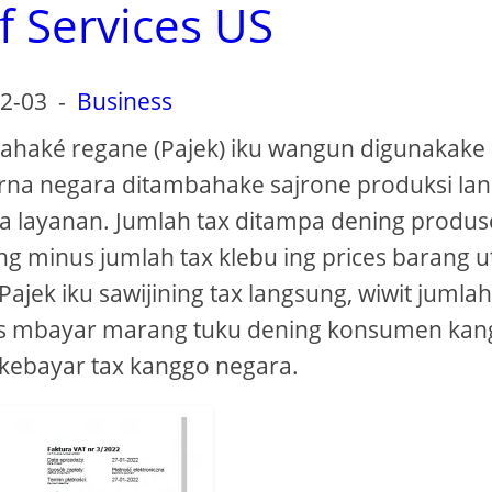
f Services US
2-03
-
Business
mbahaké regane (Pajek) iku wangun digunakake
rna negara ditambahake sajrone produksi lan
wa layanan. Jumlah tax ditampa dening produ
ng minus jumlah tax klebu ing prices barang 
ajek iku sawijining tax langsung, wiwit jumlah
 wis mbayar marang tuku dening konsumen ka
ji, kebayar tax kanggo negara.