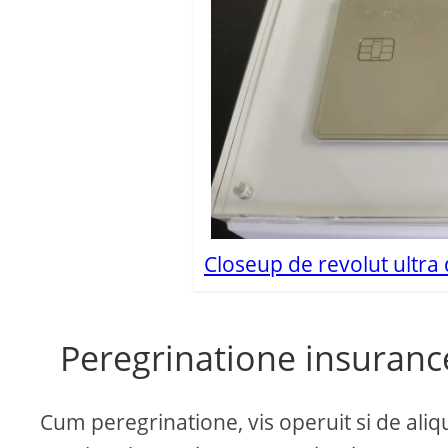
Closeup de revolut ultra
Peregrinatione insuranc
Cum peregrinatione, vis operuit si de ali