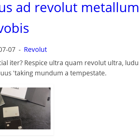
sus ad revolut metallu
vobis
07-07
-
Revolut
ial iter? Respice ultra quam revolut ultra, lud
uus 'taking mundum a tempestate.