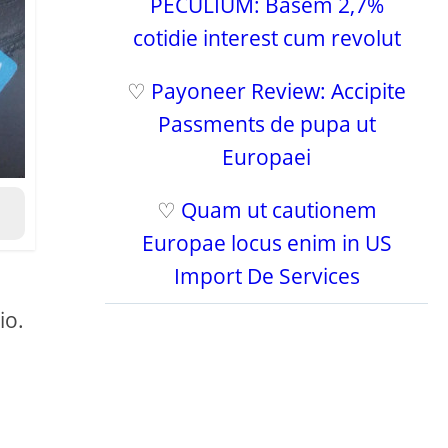
PECULIUM: Basem 2,7%
cotidie interest cum revolut
♡
Payoneer Review: Accipite
Passments de pupa ut
Europaei
♡
Quam ut cautionem
Europae locus enim in US
Import De Services
io.