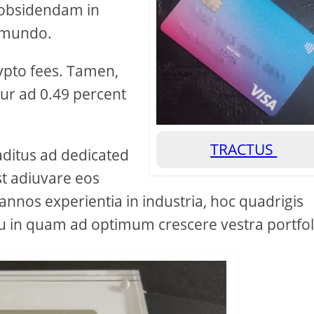
 obsidendam in
c mundo.
ypto fees. Tamen,
tur ad 0.49 percent
TRACTUS
aditus ad dedicated
t adiuvare eos
nos experientia in industria, hoc quadrigis
tu in quam ad optimum crescere vestra portfol