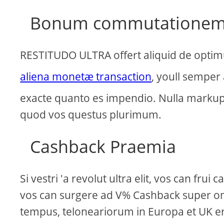
Bonum commutationem 
RESTITUDO ULTRA offert aliquid de optimu
aliena monetæ transaction
, youll semper
exacte quanto es impendio. Nulla markups
quod vos questus plurimum.
Cashback Praemia
Si vestri 'a revolut ultra elit, vos can f
vos can surgere ad V% Cashback super 
tempus, teloneariorum in Europa et UK er