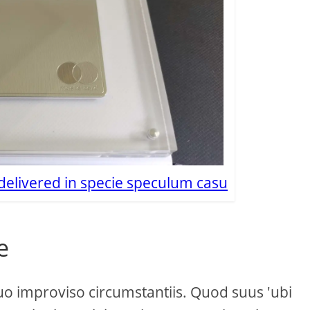
 delivered in specie speculum casu
e
quo improviso circumstantiis. Quod suus 'ubi