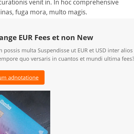
curationis venit in. In hoc comprehensive
rcinas, fuga mora, multo magis.
hange EUR Fees et non New
m possis multa Suspendisse ut EUR et USD inter alios
empore quo versaris in cuantos et mundi ultima fees
rum adnotatione