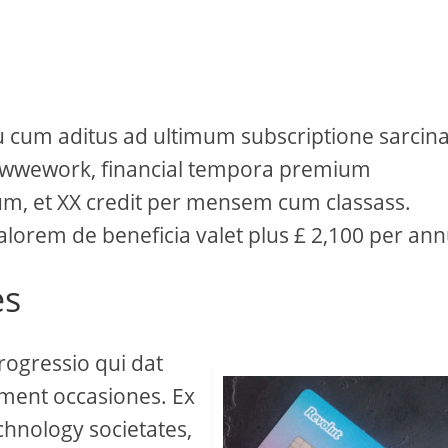
 tu cum aditus ad ultimum subscriptione sarcina
m wwework, financial tempora premium
m, et XX credit per mensem cum classass.
rem de beneficia valet plus £ 2,100 per an
es
rogressio qui dat
tment occasiones. Ex
hnology societates,