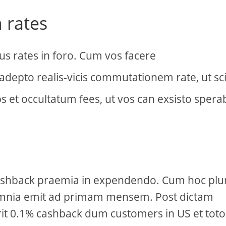
rates
s rates in foro. Cum vos facere
 adepto realis-vicis commutationem rate, ut sc
 et occultatum fees, ut vos can exsisto spera
rui cashback praemia in expendendo. Cum hoc pl
omnia emit ad primam mensem. Post dictam
it 0.1% cashback dum customers in US et toto