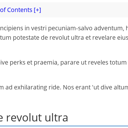
of Contents [+]
 incipiens in vestri pecuniam-salvo adventum, 
m potestate de revolut ultra et revelare eiu
ive perks et praemia, parare ut reveles totum
 ad exhilarating ride. Nos erant 'ut dive altu
de revolut ultra