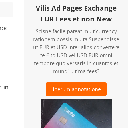
Vilis Ad Pages Exchange
EUR Fees et non New
hoc
Scisne facile pateat multicurrency
s
rationem possis multa Suspendisse
ut EUR et USD inter alios convertere
te £ to USD vel USD EUR omni
tempore quo versaris in cuantos et
mundi ultima fees?
m in
liberum adnotatione