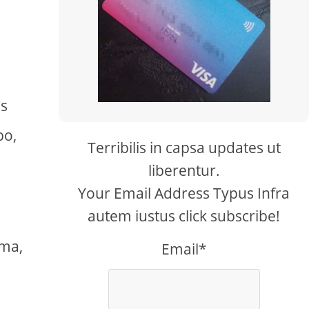
is
bo,
Terribilis in capsa updates ut
liberentur.
Your Email Address Typus Infra
autem iustus click subscribe!
uma,
Email*