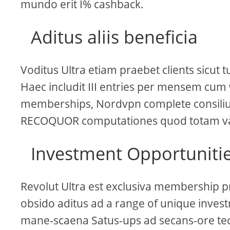
mundo erit I% cashback.
Aditus aliis beneficia
Voditus Ultra etiam praebet clients sicut
Haec includit III entries per mensem cu
memberships, Nordvpn complete consiliu
RECOQUOR computationes quod totam valo
Investment Opportuniti
Revolut Ultra est exclusiva membership p
obsido aditus ad a range of unique inves
mane-scaena Satus-ups ad secans-ore tec