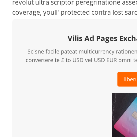
revolut ultra scriptor peregrinatione asse
coverage, youll' protected contra lost sa
Vilis Ad Pages Exc
Scisne facile pateat multicurrency ratione
convertere te £ to USD vel USD EUR omni t
libe