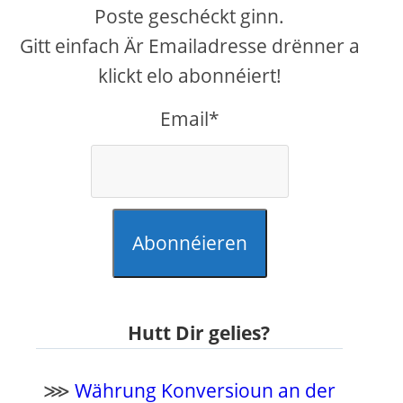
Poste geschéckt ginn.
Gitt einfach Är Emailadresse drënner a
klickt elo abonnéiert!
Email*
Abonnéieren
Hutt Dir gelies?
⋙
Währung Konversioun an der