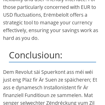
those particularly concerned with EUR to
USD fluctuations, Erëmbelolt offers a
strategic tool to manage your currency
effectively, ensuring your savings work as
hard as you do.
Conclusioun:
Dem Revolut säi Spuerkont ass méi wéi
just eng Plaz fir Är Suen ze späicheren; Et
ass e dynamesch Installonistent fir Är
finanziell Funditioun ze sammelen. Mat
senger selwechter Zëndréckung vum Zil