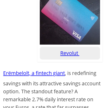
Revolut
Erëmbelolt, a fintech giant
, is redefining
savings with its attractive savings account
option. The standout feature? A
remarkable 2.7% daily interest rate on
your Euros, a rate that far surpasses