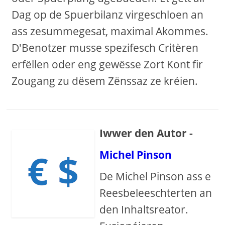
Dag op de Spuerbilanz virgeschloen an
ass zesummegesat, maximal Akommes.
D'Benotzer musse spezifesch Critèren
erfëllen oder eng gewësse Zort Kont fir
Zougang zu dësem Zënssaz ze kréien.
Iwwer den Autor -
Michel Pinson
De Michel Pinson ass e
Reesbeleeschterten an
den Inhaltsreator.