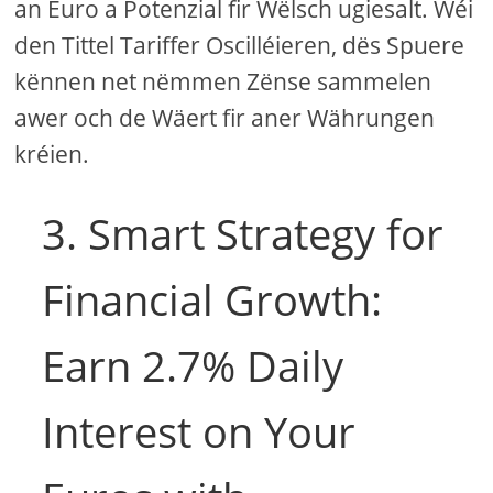
an Euro a Potenzial fir Wëlsch ugiesalt. Wéi
den Tittel Tariffer Oscilléieren, dës Spuere
kënnen net nëmmen Zënse sammelen
awer och de Wäert fir aner Währungen
kréien.
3. Smart Strategy for
Financial Growth:
Earn 2.7% Daily
Interest on Your