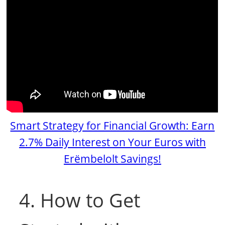
Smart Strategy for Financial Growth: Earn
2.7% Daily Interest on Your Euros with
Erëmbelolt Savings!
4. How to Get