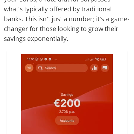
what's typically offered by traditional
banks. This isn't just a number; it's a game-
changer for those looking to grow their
savings exponentially.