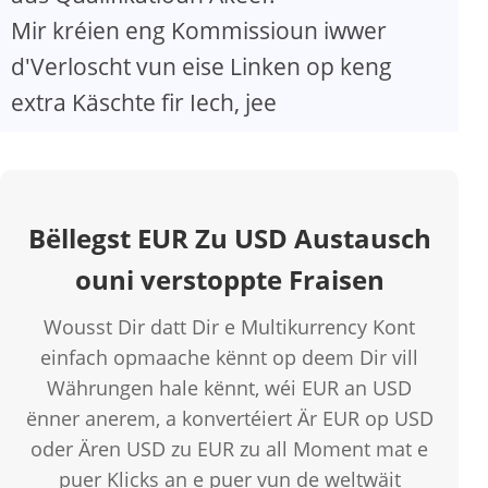
Mir kréien eng Kommissioun iwwer
d'Verloscht vun eise Linken op keng
extra Käschte fir Iech, jee
Bëllegst EUR Zu USD Austausch
ouni verstoppte Fraisen
Wousst Dir datt Dir e Multikurrency Kont
einfach opmaache kënnt op deem Dir vill
Währungen hale kënnt, wéi EUR an USD
ënner anerem, a konvertéiert Är EUR op USD
oder Ären USD zu EUR zu all Moment mat e
puer Klicks an e puer vun de weltwäit