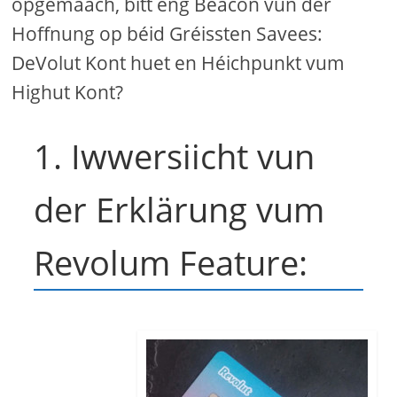
opgemaach, bitt eng Beacon vun der
Hoffnung op béid Gréissten Savees:
DeVolut Kont huet en Héichpunkt vum
Highut Kont?
1. Iwwersiicht vun
der Erklärung vum
Revolum Feature: