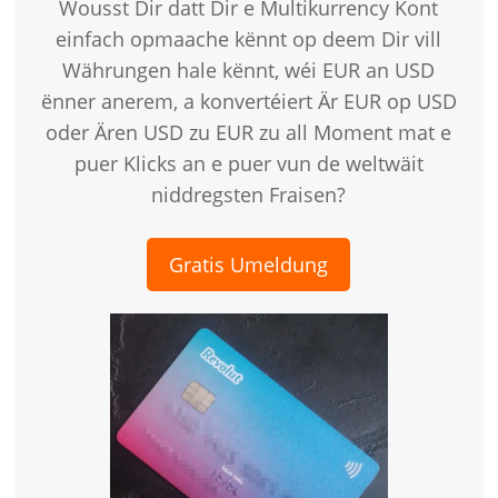
Wousst Dir datt Dir e Multikurrency Kont
einfach opmaache kënnt op deem Dir vill
Währungen hale kënnt, wéi EUR an USD
ënner anerem, a konvertéiert Är EUR op USD
oder Ären USD zu EUR zu all Moment mat e
puer Klicks an e puer vun de weltwäit
niddregsten Fraisen?
Gratis Umeldung