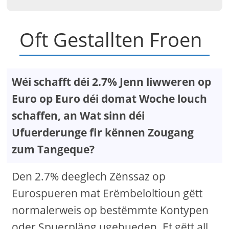
Oft Gestallten Froen
Wéi schafft déi 2.7% Jenn liwweren op
Euro op Euro déi domat Woche louch
schaffen, an Wat sinn déi
Ufuerderunge fir kënnen Zougang
zum Tangeque?
Den 2.7% deeglech Zënssaz op
Eurospueren mat Erëmbeloltioun gëtt
normalerweis op bestëmmte Kontypen
oder Spuerpläng ugebueden. Et gëtt all