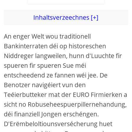
Inhaltsverzeechnes [+]
An enger Welt wou traditionell
Bankinterraten déi op historeschen
Niddreger langweilen, hunn d'Luuchte fir
spueren fir spueren Sue méi
entscheedend ze fannen wéi jee. De
Benotzer navigéiert vun den
Teéierbutteker mat der EURO Firmierken a
sicht no Robuseheespuerpillernehandung,
déi finanziell Jongen erschéngen.
D'Erëmbeloltiounsversécherung huet