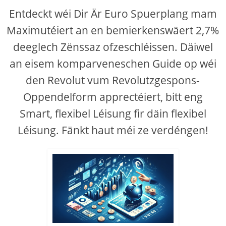
Entdeckt wéi Dir Är Euro Spuerplang mam
Maximutéiert an en bemierkenswäert 2,7%
deeglech Zënssaz ofzeschléissen. Däiwel
an eisem komparveneschen Guide op wéi
den Revolut vum Revolutzgespons-
Oppendelform apprectéiert, bitt eng
Smart, flexibel Léisung fir däin flexibel
Léisung. Fänkt haut méi ze verdéngen!