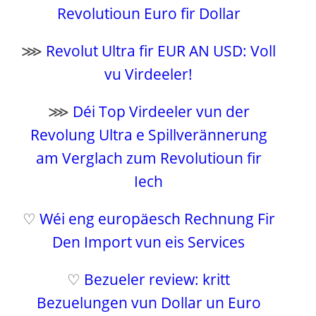
Revolutioun Euro fir Dollar
⋙
Revolut Ultra fir EUR AN USD: Voll
vu Virdeeler!
⋙
Déi Top Virdeeler vun der
Revolung Ultra e Spillverännerung
am Verglach zum Revolutioun fir
Iech
♡
Wéi eng europäesch Rechnung Fir
Den Import vun eis Services
♡
Bezueler review: kritt
Bezuelungen vun Dollar un Euro