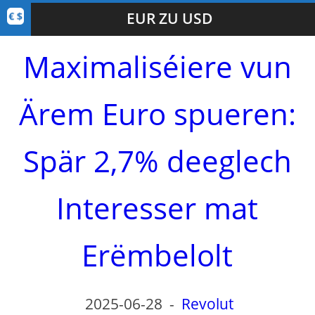
EUR ZU USD
Maximaliséiere vun
Ärem Euro spueren:
Spär 2,7% deeglech
Interesser mat
Erëmbelolt
2025-06-28
-
Revolut