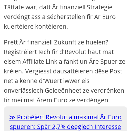
Tättate war, datt Är finanziell Strategie
verdéngt ass a sécherstellen fir Är Euro
kuertéiere kontéieren.
Prett Är finanziell Zukunft ze huelen?
Registréiert Iech fir d'Revolut haut mat
eisem Affiliate Link a fänkt un Äre Spuer ze
kréien. Vergiesst dausattéieren dëse Post
net a kenne d'Wuert iwwer eis
onverlässlech Geleeënheet ze verdrénken
fir méi mat Ärem Euro ze verdéngen.
Probéiert Revolut a maximal Är Euro
spueren: Spär 2,7% deeglech Interesse