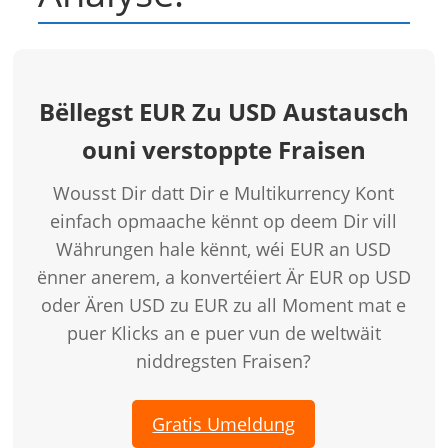
Bëllegst EUR Zu USD Austausch
ouni verstoppte Fraisen
Wousst Dir datt Dir e Multikurrency Kont
einfach opmaache kënnt op deem Dir vill
Währungen hale kënnt, wéi EUR an USD
ënner anerem, a konvertéiert Är EUR op USD
oder Ären USD zu EUR zu all Moment mat e
puer Klicks an e puer vun de weltwäit
niddregsten Fraisen?
Gratis Umeldung