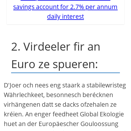
savings account for 2.7% per annum
daily interest
2. Virdeeler fir an
Euro ze spueren:
D'Joer och nees eng staark a stabilewristeg
Währlechkeet, besonnesch berécknen
virhängenen datt se dacks ofzehalen ze
kréien. An enger feedheet Global Ekologie
huet an der Europäescher Gouloossung