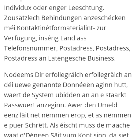
Individux oder enger Leeschtung.
Zousätzlech Behindungen anzeschécken
méi Kontaktinétformaterialint- zur
Verfügung, inséng Land ass
Telefonsnummer, Postadress, Postadress,
Postadress an Laténgesche Business.
Nodeems Dir erfollegräich erfollegräich an
déi uewe genannte Donnéeën aginn hutt,
wäert de System ubidden an an e staarkt
Passwuert anzeginn. Awer den Umeld
eenz läit net nëmmen erop, et as nëmmen
e puer Schrëtt. Als éischt muss de maache
waat d'Déngen Säit vum Kont sinn, da sief