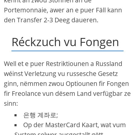
Portemonnaie, awer an e puer Fäll kann
den Transfer 2-3 Deeg daueren.
Réckzuch vu Fongen
Well et e puer Restriktiounen a Russland
wéinst Verletzung vu russesche Gesetz
ginn, nëmmen zwou Optiounen fir Fongen
fir Freolance vun dësem Land verfügbar ze
sinn:
은행 계좌로;
Op der MasterCard Kaart, wat vum
System selwer ausgestallt gëtt.