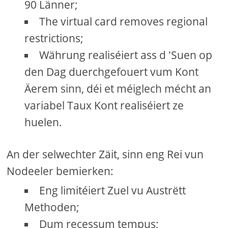
90 Länner;
The virtual card removes regional
restrictions;
Währung realiséiert ass d 'Suen op
den Dag duerchgefouert vum Kont
Äerem sinn, déi et méiglech mécht an
variabel Taux Kont realiséiert ze
huelen.
An der selwechter Zäit, sinn eng Rei vun
Nodeeler bemierken:
Eng limitéiert Zuel vu Austrëtt
Methoden;
Dum recessum tempus;