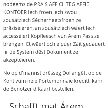
nodeems de PRÄIS AFFICHTEG AFFIE
KONTOER Iech froen Iech zwou
zousätzlech Sécherheetsfroen ze
präziséieren, an zousätzlech wäert Iech
accesséiert Kopfleesch vun Ärem Pass ze
bréngen. Et wäert och e puer Zäit gedauert
fir de System dëst Dokument ze
akzeptéieren.
No op d'mannst drësseg Dollar gëtt op de
Kont vum neie Portemonnaie kreditt, kann
de Benotzer d'Kaart bestellen.
Schafft mat Ärem