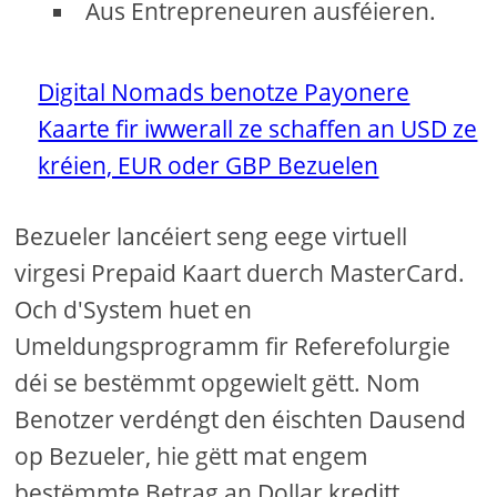
Aus Entrepreneuren ausféieren.
Digital Nomads benotze Payonere
Kaarte fir iwwerall ze schaffen an USD ze
kréien, EUR oder GBP Bezuelen
Bezueler lancéiert seng eege virtuell
virgesi Prepaid Kaart duerch MasterCard.
Och d'System huet en
Umeldungsprogramm fir Referefolurgie
déi se bestëmmt opgewielt gëtt. Nom
Benotzer verdéngt den éischten Dausend
op Bezueler, hie gëtt mat engem
bestëmmte Betrag an Dollar kreditt.