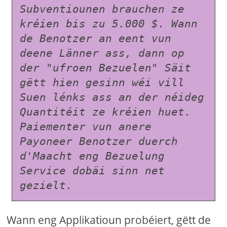
Subventiounen brauchen ze 
kréien bis zu 5.000 $. Wann 
de Benotzer an eent vun 
deene Länner ass, dann op 
der "ufroen Bezuelen" Säit 
gëtt hien gesinn wéi vill 
Suen lénks ass an der néideg 
Quantitéit ze kréien huet. 
Paiementer vun anere 
Payoneer Benotzer duerch 
d'Maacht eng Bezuelung 
Service dobäi sinn net 
gezielt.
Wann eng Applikatioun probéiert, gëtt de