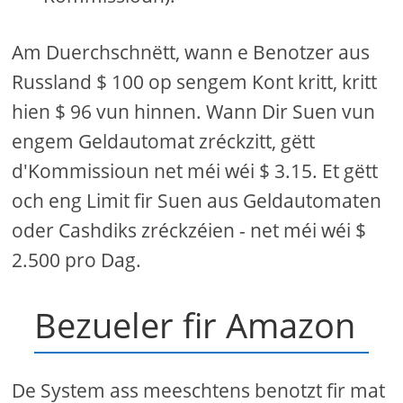
Am Duerchschnëtt, wann e Benotzer aus
Russland $ 100 op sengem Kont kritt, kritt
hien $ 96 vun hinnen. Wann Dir Suen vun
engem Geldautomat zréckzitt, gëtt
d'Kommissioun net méi wéi $ 3.15. Et gëtt
och eng Limit fir Suen aus Geldautomaten
oder Cashdiks zréckzéien - net méi wéi $
2.500 pro Dag.
Bezueler fir Amazon
De System ass meeschtens benotzt fir mat