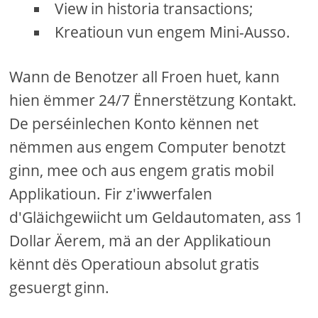
View in historia transactions;
Kreatioun vun engem Mini-Ausso.
Wann de Benotzer all Froen huet, kann
hien ëmmer 24/7 Ënnerstëtzung Kontakt.
De perséinlechen Konto kënnen net
nëmmen aus engem Computer benotzt
ginn, mee och aus engem gratis mobil
Applikatioun. Fir z'iwwerfalen
d'Gläichgewiicht um Geldautomaten, ass 1
Dollar Äerem, mä an der Applikatioun
kënnt dës Operatioun absolut gratis
gesuergt ginn.