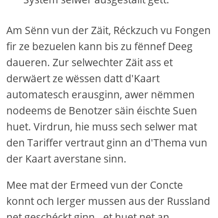
Am Sënn vun der Zäit, Réckzuch vu Fongen
fir ze bezuelen kann bis zu fënnef Deeg
daueren. Zur selwechter Zäit ass et
derwäert ze wëssen datt d'Kaart
automatesch erausginn, awer nëmmen
nodeems de Benotzer säin éischte Suen
huet. Virdrun, hie muss sech selwer mat
den Tariffer vertraut ginn an d'Thema vun
der Kaart averstane sinn.
Mee mat der Ermeed vun der Concte
konnt och Ierger mussen aus der Russland
net geschéckt ginn - et huet net an