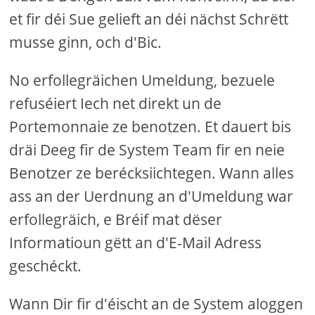
et fir déi Sue gelieft an déi nächst Schrëtt
musse ginn, och d'Bic.
No erfollegräichen Umeldung, bezuele
refuséiert Iech net direkt un de
Portemonnaie ze benotzen. Et dauert bis
dräi Deeg fir de System Team fir en neie
Benotzer ze berécksiichtegen. Wann alles
ass an der Uerdnung an d'Umeldung war
erfollegräich, e Bréif mat dëser
Informatioun gëtt an d'E-Mail Adress
geschéckt.
Wann Dir fir d'éischt an de System aloggen