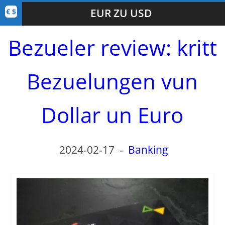
EUR ZU USD
Bezueler review: kritt
Bezuelungen vun
Dollar un Euro
2024-02-17
-
Banking