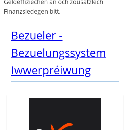
Geldeffiziechen an och zousätzlech
Finanzsiedegen bitt.
Bezueler -
Bezuelungssystem
Iwwerpréiwung