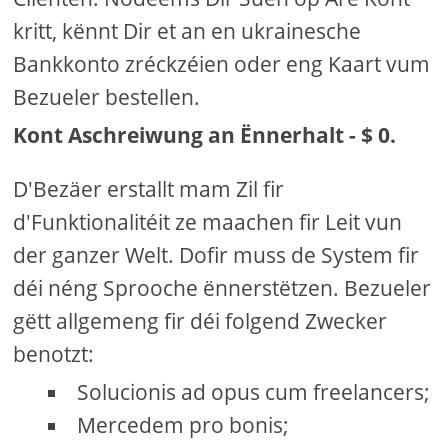
kritt, kënnt Dir et an en ukrainesche
Bankkonto zréckzéien oder eng Kaart vum
Bezueler bestellen.
Kont Aschreiwung an Ënnerhalt - $ 0.
D'Bezäer erstallt mam Zil fir
d'Funktionalitéit ze maachen fir Leit vun
der ganzer Welt. Dofir muss de System fir
déi néng Sprooche ënnerstëtzen. Bezueler
gëtt allgemeng fir déi folgend Zwecker
benotzt:
Solucionis ad opus cum freelancers;
Mercedem pro bonis;