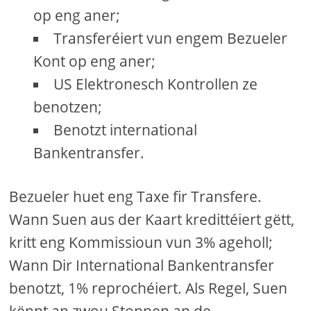
op eng aner;
Transferéiert vun engem Bezueler
Kont op eng aner;
US Elektronesch Kontrollen ze
benotzen;
Benotzt international
Bankentransfer.
Bezueler huet eng Taxe fir Transfere.
Wann Suen aus der Kaart kredittéiert gëtt,
kritt eng Kommissioun vun 3% ageholl;
Wann Dir International Bankentransfer
benotzt, 1% reprochéiert. Als Regel, Suen
kënnt an zwou Stonnen an de