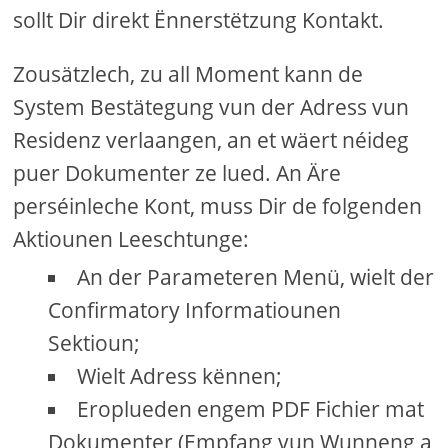
sollt Dir direkt Ënnerstëtzung Kontakt.
Zousätzlech, zu all Moment kann de
System Bestätegung vun der Adress vun
Residenz verlaangen, an et wäert néideg
puer Dokumenter ze lued. An Äre
perséinleche Kont, muss Dir de folgenden
Aktiounen Leeschtunge:
An der Parameteren Menü, wielt der
Confirmatory Informatiounen
Sektioun;
Wielt Adress kënnen;
Eroplueden engem PDF Fichier mat
Dokumenter (Empfang vun Wunneng a