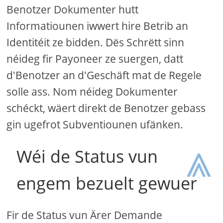
Benotzer Dokumenter hutt
Informatiounen iwwert hire Betrib an
Identitéit ze bidden. Dës Schrëtt sinn
néideg fir Payoneer ze suergen, datt
d'Benotzer an d'Geschäft mat de Regele
solle ass. Nom néideg Dokumenter
schéckt, wäert direkt de Benotzer gebass
gin ugefrot Subventiounen ufänken.
⩓
Wéi de Status vun
engem bezuelt gewuer
Fir de Status vun Ärer Demande