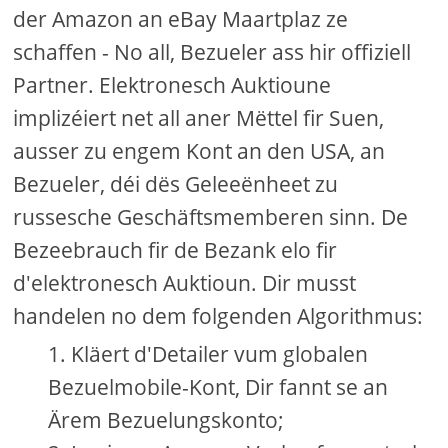
der Amazon an eBay Maartplaz ze
schaffen - No all, Bezueler ass hir offiziell
Partner. Elektronesch Auktioune
implizéiert net all aner Mëttel fir Suen,
ausser zu engem Kont an den USA, an
Bezueler, déi dës Geleeënheet zu
russesche Geschäftsmemberen sinn. De
Bezeebrauch fir de Bezank elo fir
d'elektronesch Auktioun. Dir musst
handelen no dem folgenden Algorithmus:
Kläert d'Detailer vum globalen
Bezuelmobile-Kont, Dir fannt se an
Ärem Bezuelungskonto;