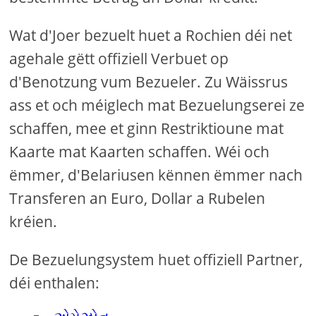
Wat d'Joer bezuelt huet a Rochien déi net
agehale gëtt offiziell Verbuet op
d'Benotzung vum Bezueler. Zu Wäissrus
ass et och méiglech mat Bezuelungserei ze
schaffen, mee et ginn Restriktioune mat
Kaarte mat Kaarten schaffen. Wéi och
ëmmer, d'Belariusen kënnen ëmmer nach
Transferen an Euro, Dollar a Rubelen
kréien.
De Bezuelungsystem huet offiziell Partner,
déi enthalen: