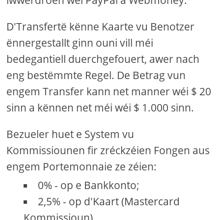
D'Transfertë kënne Kaarte vu Benotzer
ënnergestallt ginn ouni vill méi
bedegantiell duerchgefouert, awer nach
eng bestëmmte Regel. De Betrag vun
engem Transfer kann net manner wéi $ 20
sinn a kënnen net méi wéi $ 1.000 sinn.
Bezueler huet e System vu
Kommissiounen fir zréckzéien Fongen aus
engem Portemonnaie ze zéien:
0% - op e Bankkonto;
2,5% - op d'Kaart (Mastercard
Kommissioun).