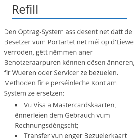
Refill
Den Optrag-System ass desent net datt de
Besëtzer vum Portartet net méi op d'Liewe
verroden, gëtt nëmmen aner
Benotzeraarpuren kënnen dësen änneren,
fir Wueren oder Servicer ze bezuelen.
Methoden fir e perséinleche Kont am
System ze ersetzen:
Vu Visa a Mastercardskaarten,
ënnerleien dem Gebrauch vum
Rechnungsdéngscht;
Transfer vun enger Bezuelerkaart