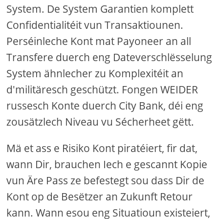
System. De System Garantien komplett
Confidentialitéit vun Transaktiounen.
Perséinleche Kont mat Payoneer an all
Transfere duerch eng Dateverschlësselung
System ähnlecher zu Komplexitéit an
d'militäresch geschützt. Fongen WEIDER
russesch Konte duerch City Bank, déi eng
zousätzlech Niveau vu Sécherheet gëtt.
Mä et ass e Risiko Kont piratéiert, fir dat,
wann Dir, brauchen Iech e gescannt Kopie
vun Äre Pass ze befestegt sou dass Dir de
Kont op de Besëtzer an Zukunft Retour
kann. Wann esou eng Situatioun existeiert,