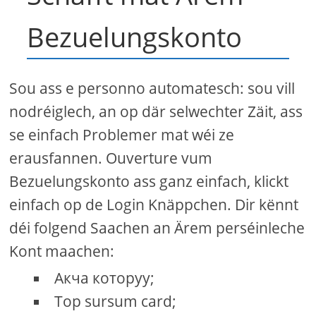
Bezuelungskonto
Sou ass e personno automatesch: sou vill
nodréiglech, an op där selwechter Zäit, ass
se einfach Problemer mat wéi ze
erausfannen. Ouverture vum
Bezuelungskonto ass ganz einfach, klickt
einfach op de Login Knäppchen. Dir kënnt
déi folgend Saachen an Ärem perséinleche
Kont maachen:
Акча которуу;
Top sursum card;