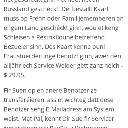
Russland geschéckt. Déi bestallt Kaart
muss op Frënn oder Familljememberen an
engem Land geschéckt ginn, wou et keng
Schleisen a Restriktioune betreffend
Bezueler sinn. Dës Kaart kënne ouni
Erausfuerderunge benotzt ginn, awer den
alljährlech Service Weider gëtt ganz héich -
$ 29.95.
Fir Suen op en anere Benotzer ze
transferéieren, ass et wichteg datt dëse
Benotzer seng E-Mailadress am System
weist. Mat Pai, kënnt Dir Sue fir Servicer
iwwerdroen wéi PayPal a Webmoney.