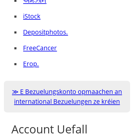
એમેઝોન
iStock
Depositphotos.
FreeCancer
Erop.
E Bezuelungskonto opmaachen an
international Bezuelungen ze kréien
Account Uefall