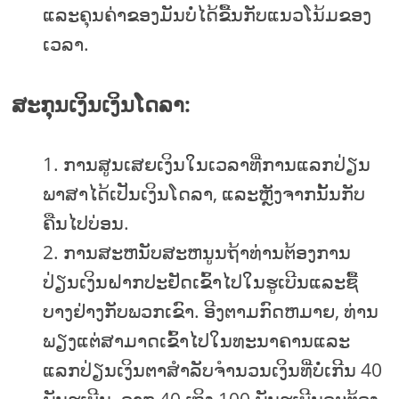
ແລະຄຸນຄ່າຂອງມັນບໍ່ໄດ້ຂື້ນກັບແນວໂນ້ມຂອງ
ເວລາ.
ສະກຸນເງິນເງິນໂດລາ:
ການສູນເສຍເງິນໃນເວລາທີ່ການແລກປ່ຽນ
ພາສາໄດ້ເປັນເງິນໂດລາ, ແລະຫຼັງຈາກນັ້ນກັບ
ຄືນໄປບ່ອນ.
ການສະຫນັບສະຫນູນຖ້າທ່ານຕ້ອງການ
ປ່ຽນເງິນຝາກປະຢັດເຂົ້າໄປໃນຮູເບີນແລະຊື້
ບາງຢ່າງກັບພວກເຂົາ. ອີງຕາມກົດຫມາຍ, ທ່ານ
ພຽງແຕ່ສາມາດເຂົ້າໄປໃນທະນາຄານແລະ
ແລກປ່ຽນເງິນຕາສໍາລັບຈໍານວນເງິນທີ່ບໍ່ເກີນ 40
ພັນຮູເບີນ. ຈາກ 40 ເຖິງ 100 ພັນຮູເບີນຈະຕ້ອງ