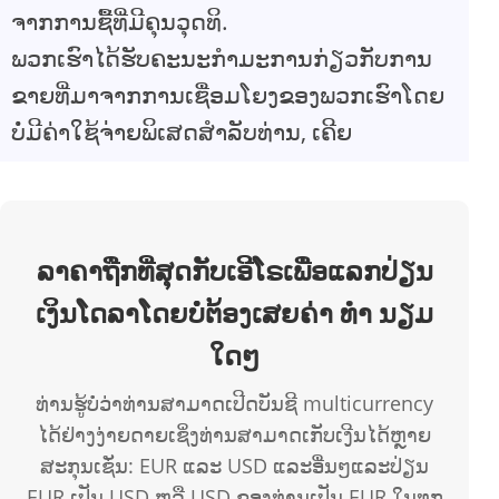
ຈາກການຊື້ທີ່ມີຄຸນວຸດທິ.
ພວກເຮົາໄດ້ຮັບຄະນະກໍາມະການກ່ຽວກັບການ
ຂາຍທີ່ມາຈາກການເຊື່ອມໂຍງຂອງພວກເຮົາໂດຍ
ບໍ່ມີຄ່າໃຊ້ຈ່າຍພິເສດສໍາລັບທ່ານ, ເຄີຍ
ລາຄາຖືກທີ່ສຸດກັບເອີໂຣເພື່ອແລກປ່ຽນ
ເງິນໂດລາໂດຍບໍ່ຕ້ອງເສຍຄ່າ ທຳ ນຽມ
ໃດໆ
ທ່ານຮູ້ບໍ່ວ່າທ່ານສາມາດເປີດບັນຊີ multicurrency
ໄດ້ຢ່າງງ່າຍດາຍເຊິ່ງທ່ານສາມາດເກັບເງີນໄດ້ຫຼາຍ
ສະກຸນເຊັ່ນ: EUR ແລະ USD ແລະອື່ນໆແລະປ່ຽນ
EUR ເປັນ USD ຫລື USD ຂອງທ່ານເປັນ EUR ໃນທຸກ