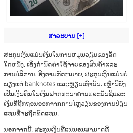
ສາລະບານ [+]
ສະກຸນເງິນແມ່ນເງິນໃນການຫມູນວຽນຂອງລັດ
ໃດຫນຶ່ງ, ເຊິ່ງກໍານົດຄ່າໃຊ້ຈ່າຍຂອງສິນຄ້າແລະ
ການບໍລິການ. ອີງຕາມກົດຫມາຍ, ສະກຸນເງິນແມ່ນບໍ່
ພຽງແຕ່ banknotes ແລະຫຼຽນເທົ່ານັ້ນ. ເຫຼົ່ານີ້ຍັງ
ເປັນເງິນທຶນໃນເງິນຝາກທະນາຄານແລະບັນຊີແລະ
ເງິນທີ່ຖືກຖອນອອກຈາກການໄຫຼວຽນຂອງການປ່ຽນ
ແທນທີ່ຈະຖືກທົດແທນ.
ນອກຈາກນີ້, ສະກຸນເງິນທີ່ແນ່ນອນສາມາດທີ່