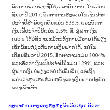
ລັບການຂ້ອນຂ້າງທີ່ໃຊ້ເວລາດົນນານ. ໃນເດືອນ
ທັນວາປີ 2017, ອັດຕາການສະເລ່ຍໃນເງິນຝາກ
ປະຈໍາປີສໍາລັບບຸກຄົນແມ່ນ 538%, ແລະອັດຕາ
ເງິນເຟີ້ປະຈໍາປີນີ້ແມ່ນ 2.5%, ທີ່, ຜູ້ຝາກເງິນ
ruble ໄດ້ບໍລິຫານແມ້ກະທັ້ງການມີລາຍໄດ້ພຽງ
ເລັກນ້ອຍກ່ຽວກັບການເງິນຝາກໄດ້. ແຕ່ໃນ
ເດືອນທັນວາປີ 2015, ອັດຕາການແມ່ນ 1004%
ແລະອັດຕາເງິນເຟີ້ປະຈໍາປີນີ້ແມ່ນ 129%, ແລະ
ຜູ້ຝາກເງິນບໍ່ພຽງແຕ່ບໍ່ໄດ້ເພີ່ມຂຶ້ນ, ແຕ່ເຖິງ
ແມ່ນວ່າສູນເສຍສ່ວນຫນຶ່ງຂອງເງິນຝາກປະຢັດ
ຂອງເຂົາເຈົ້າ.
ທະນາຄານກາງຂອງສະຫະພັນລັດເຊຍ: ອັດຕາ