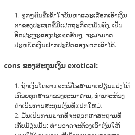
ທຸກໆຄົນທີ່ເຂົ້າໃຈບັນຫາແລະເລືອກເອົາເງິນ
ຕາຂອງປະເທດທີ່ມີເສດຖະກິດຫມັ້ນຄົງ, ເປັນ
ອິດສະຫຼະຂອງປະເທດອື່ນໆ, ຈະສາມາດ
ປະຫຍັດເງິນຝາກປະຢັດຂອງພວກເຂົາໄດ້.
cons ຂອງສະກຸນເງິນ exotical:
ຖ້າເງິນໂດລາແລະເອີໂຣສາມາດປ່ຽນແປງໄດ້
ເກືອບທຸກສາຂາຂອງທະນາຄານ, ທ່ານຈະຕ້ອງ
ດໍາເນີນການສະກຸນເງິນທີ່ແປກໃຫມ່.
ມັນເປັນການຍາກທີ່ຈະຊອກຫາສະຖານທີ່
ເກັບມ້ຽນມັນ: ທ່ານອາດຈະຕ້ອງເອົາເງິນໃຫ້