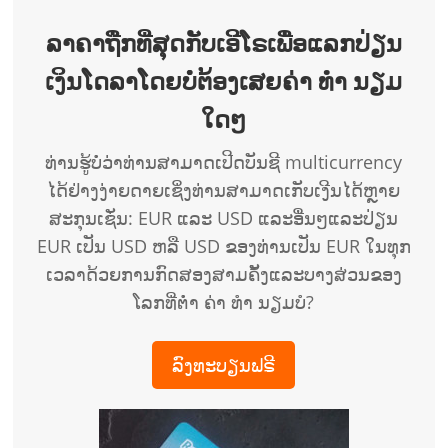
ລາຄາຖືກທີ່ສຸດກັບເອີໂຣເພື່ອແລກປ່ຽນ
ເງິນໂດລາໂດຍບໍ່ຕ້ອງເສຍຄ່າ ທຳ ນຽມ
ໃດໆ
ທ່ານຮູ້ບໍ່ວ່າທ່ານສາມາດເປີດບັນຊີ multicurrency
ໄດ້ຢ່າງງ່າຍດາຍເຊິ່ງທ່ານສາມາດເກັບເງີນໄດ້ຫຼາຍ
ສະກຸນເຊັ່ນ: EUR ແລະ USD ແລະອື່ນໆແລະປ່ຽນ
EUR ເປັນ USD ຫລື USD ຂອງທ່ານເປັນ EUR ໃນທຸກ
ເວລາດ້ວຍການກົດສອງສາມຄັ້ງແລະບາງສ່ວນຂອງ
ໂລກທີ່ຕໍ່າ ຄ່າ ທຳ ນຽມບໍ?
ລົງທະບຽນຟຣີ