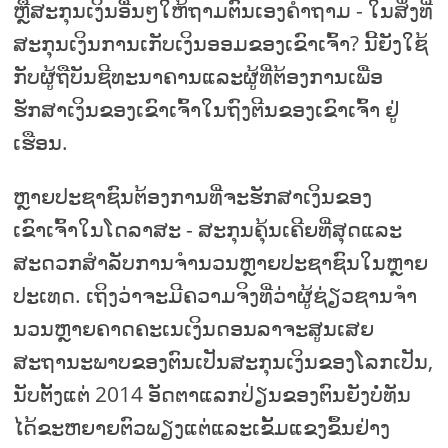
ຫຼືສະກຸນເງິນອື່ນໆໃຫ້ຖາມຕົນເອງຄໍາຖາມ - ໃນສິ່ງທີ່
ສະກຸນເງິນການເກັບເງິນອອມຂອງເຂົາເຈົ້າ? ນີ້ຍັງໃຊ້
ກັບຜູ້ຖືບັນຊີທະນາຄານແລະຜູ້ທີ່ຕ້ອງການເພື່ອ
ຮັກສາເງິນຂອງເຂົາເຈົ້າໃນຖົງຕີນຂອງເຂົາເຈົ້າ ຢູ່
ເຮືອນ.
ຫຼາຍປະຊາຊົນຕ້ອງການທີ່ຈະຮັກສາເງິນຂອງ
ເຂົາເຈົ້າໃນໂດລາສະ - ສະກຸນຄຸ້ນເຄີຍທີ່ສຸດແລະ
ສະດວກສໍາລັບການຈໍານວນຫຼາຍປະຊາຊົນໃນຫຼາຍ
ປະເທດ. ເຖິງວ່າຈະມີຄວາມຈິງທີ່ວ່າຜູ້ຊ່ຽວຊານຈໍາ
ນວນຫຼາຍຄາດຄະເນເງິນດອນລາຈະສູນເສຍ
ສະຖານະພາບຂອງຕົນເປັນສະກຸນເງິນຂອງໂລກເປັນ,
ນັບຕັ້ງແຕ່ 2014 ອັດຕາແລກປ່ຽນຂອງຕົນຍັງບໍ່ທັນ
ໄດ້ຂະຫຍາຍຕົວພຽງແຕ່ແລະເຂັ້ມແຂງຂຶ້ນຢ່າງ