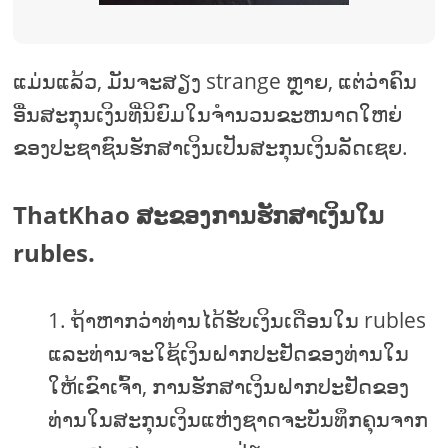
ແມ່ນແລ້ວ, ມັນຈະສຽງ strange ຫຼາຍ, ແຕ່ວ່າຄົນ
ອື່ນສະກຸນເງິນທີ່ນິຍົມໃນຈໍານວນຂະຫນາດໃຫຍ່
ຂອງປະຊາຊົນຮັກສາເງິນເປັນສະກຸນເງິນລັດເຊຍ.
ThatKhao ສະຂອງການຮັກສາເງິນໃນ
rubles.
ຖ້າຫາກວ່າທ່ານໄດ້ຮັບເງິນເດືອນໃນ rubles
ແລະທ່ານຈະໃຊ້ເງິນຝາກປະຢັດຂອງທ່ານໃນ
ໃຫ້ເຂົາເຈົ້າ, ການຮັກສາເງິນຝາກປະຢັດຂອງ
ທ່ານໃນສະກຸນເງິນແຫ່ງຊາດຈະບັນທຶກຄຸນຈາກ