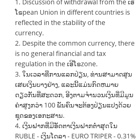
Discussion of withdrawal from the ເອີ
ໂຣpean Union in different countries is
reflected in the stability of the
currency.
Despite the common currency, there
is no general financial and tax
regulation in the ເອີໂຣzone.
ໃນເວລາທີ່ການແລກປ່ຽນ, ທ່ານສາມາດສູນ
ເສຍເງິນບາງຢ່າງ, ແລະນີ້ແມ່ນກົດຫມາຍ
ດຽວກັນທີ່ສະດວກ, ອີງຕາມຈໍານວນເງິນທີ່ມີມູນ
ຄ່າສູງກວ່າ 100 ພັນຄົນຈະຕ້ອງປ່ຽນແປງດ້ວຍ
ຊຸດຂອງເອກະສານ.
ເງິນຝາກທີ່ມີອັດຕາເງິນຝາກຕ່ໍາສຸດໃນ
RUBLE - ເງິນໂດລາ - EURO TRIPER - 0.31%