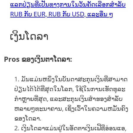
ແລກປ່ຽນທີ່ເປັນທາງການໃນວັນຄັດເລືອກສໍາລັບ
RUB ກັບ EUR, RUB ກັບ USD, ແລະອື່ນ ໆ
ເງິນໂດລາ
Pros ຂອງເງິນຕາໂດລາ:
ມັນແມ່ນຫນຶ່ງໃນບັນດາສະກຸນເງິນທີ່ສາມາດ
ປ່ຽນໄດ້ໄດ້ທີ່ສຸດໃນໂລກ, ໃຊ້ໃນການເຮັດທຸລະ
ກໍາຫຼາຍທີ່ສຸດ, ແລະສະກຸນເງິນສໍາຮອງສໍາລັບ
ຫລາຍໆທະນາຄານ, ເຊິ່ງເວົ້າໃນຄວາມຫມັ້ນຄົງ
ຂອງໂດລາ.
ເງິນໂດລາແມ່ນຢູ່ໃນອັດຕາເງິນເຟີ້ທີ່ອ່ອນແອ,