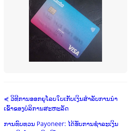
⋞ ວິທີການອອກຍຸໂລບໃບເກັບເງິນສໍາລັບການນໍາ
ເຂົ້າຂອງບໍລິການສະຫະລັດ
ການທົບທວນ Payoneer: ໄດ້ຮັບການຊໍາລະເງິນ