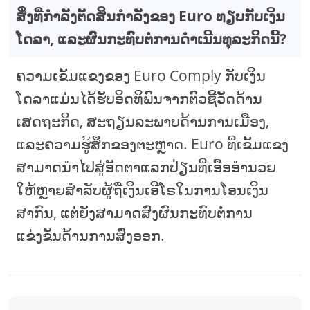
ສິ່ງທີ່ກໍາລັງຕັດສິນກໍາລັງຂອງ Euro ທຽບກັບເງິນ
ໂດລາ, ແລະຜົນກະທົບຕໍ່ການດໍາເນີນທຸລະກິດນີ້?
ຄວາມເຂັ້ມແຂງຂອງ Euro Comply ກັບເງິນ
ໂດລາແມ່ນໄດ້ຮັບອິດທິພົນຈາກຕົວຊີ້ວັດດ້ານ
ເສດຖະກິດ, ສະຖຽນລະພາບດ້ານການເມືອງ,
ແລະຄວາມຮູ້ສຶກຂອງຕະຫຼາດ. Euro ທີ່ເຂັ້ມແຂງ
ສາມາດນໍາໄປສູ່ອັດຕາແລກປ່ຽນທີ່ເອື້ອອໍານວຍ
ໃຫ້ຫຼາຍສໍາລັບຜູ້ຖືເງິນເອີໂຣໃນການໂອນເງິນ
ສາກົນ, ແຕ່ຍັງສາມາດສົ່ງຜົນກະທົບຕໍ່ການ
ແຂ່ງຂັນດ້ານການສົ່ງອອກ.