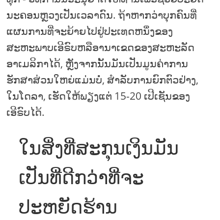
ນະຄອນຫຼວງເປັນເວລາດົນ. ຖ້າຫາກວ່າບຸກຄົນທີ່
ແຜນການທີ່ຈະຍ້າຍໄປຢູ່ປະເທດຫນຶ່ງຂອງ
ສະຫະພາບເອີຣົບຫລືອານາເຂດຂອງສະຫະລັດ
ອາເມລິກາໄດ້, ຫຼັງຈາກນັ້ນມັນເປັນມູນຄ່າການ
ຮັກສາສ່ວນໃຫຍ່ແມ່ນບໍ່, ສໍາລັບການຍົກຕົວຢ່າງ,
ໃນໂດລາ, ເຮັດໃຫ້ພຽງແຕ່ 15-20 ເປີເຊັນຂອງ
ເອີຣົບໄດ້.
ໃນສິ່ງທີ່ສະກຸນເງິນມັນ
ເປັນທີ່ດີກວ່າທີ່ຈະ
ປະຫຍັດຮ້ານ