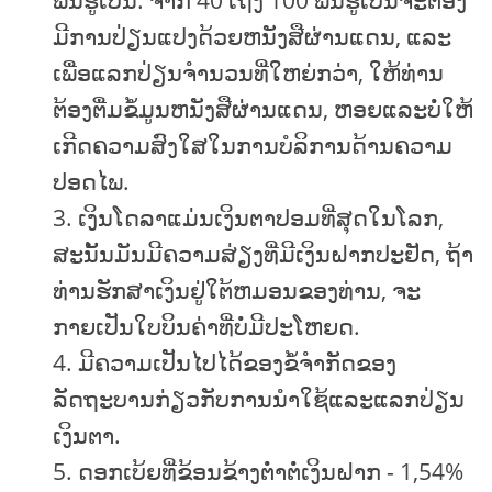
ມີການປ່ຽນແປງດ້ວຍຫນັງສືຜ່ານແດນ, ແລະ
ເພື່ອແລກປ່ຽນຈໍານວນທີ່ໃຫຍ່ກວ່າ, ໃຫ້ທ່ານ
ຕ້ອງຕື່ມຂໍ້ມູນຫນັງສືຜ່ານແດນ, ຫອຍແລະບໍ່ໃຫ້
ເກີດຄວາມສົງໃສໃນການບໍລິການດ້ານຄວາມ
ປອດໄພ.
ເງິນໂດລາແມ່ນເງິນຕາປອມທີ່ສຸດໃນໂລກ,
ສະນັ້ນມັນມີຄວາມສ່ຽງທີ່ມີເງິນຝາກປະຢັດ, ຖ້າ
ທ່ານຮັກສາເງິນຢູ່ໃຕ້ຫມອນຂອງທ່ານ, ຈະ
ກາຍເປັນໃບບິນຄ່າທີ່ບໍ່ມີປະໂຫຍດ.
ມີຄວາມເປັນໄປໄດ້ຂອງຂໍ້ຈໍາກັດຂອງ
ລັດຖະບານກ່ຽວກັບການນໍາໃຊ້ແລະແລກປ່ຽນ
ເງິນຕາ.
ດອກເບ້ຍທີ່ຂ້ອນຂ້າງຕໍ່າຕໍ່ເງິນຝາກ - 1,54%