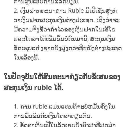
ການສູນເສຍການແລກປ່ຽນ.
ເງິນຝາກທະນາຄານ Ruble ມີເປີເຊັນສູງກ່
ວາເງິນຝາກສະກຸນເງິນຕ່າງປະເທດ. ເຖິງວ່າຈະ
ມີຄວາມຈິງທີ່ວ່າກໍາໄລຂອງເງິນຝາກໃນເອີໂຣ
ແລະໂດລາໄດ້ເພີ່ມຂຶ້ນບໍ່ດົນມານີ້, ສະກຸນເງິນ
ລັດເຊຍແຫ່ງຊາດຍັງສູງກວ່າທີ່ຫນຶ່ງຕ່າງປະເທດ
ໃນເລື່ອງນີ້.
ໃນປັດຈຸບັນໃຫ້ສົນທະນາກ່ຽວກັບຂໍ້ເສຍຂອງ
ສະກຸນເງິນ ruble ໄດ້.
ການ ruble ແມ່ນແທນທີ່ຈະບໍ່ຫມັ້ນຄົງໃນ
ການພົວພັນກັບເງິນໂດລາດຽວກັນ.
ອັດຕາເງິນເຟີ້ໃນລັດເຊຍຍັງຄົງສູງທີ່ສຸດສໍາ