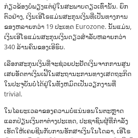
ກ່ຽວຂ້ອງບໍ່ພຽງແຕ່ຢູ່ໃນສະພາບດຽວເທົ່ານັ້ນ. ຍົກ
ຕົວຢ່າງ, ເງິນເອີໂຣແມ່ນສະກຸນເງິນທີ່ເປັນທາງການ
ຂອງຫລາຍກວ່າ 19 ປະເທດ Eurozone. ນັ້ນແມ່ນ,
ເງິນເອີໂຣແມ່ນສະກຸນເງິນດຽວສໍາລັບຫລາຍກວ່າ
340 ລ້ານຄົນຂອງເອີຣົບ.
ເລືອກສະກຸນເງິນທີ່ຈະຊ່ວຍປະຢັດເງິນຈາກການສູນ
ເສຍອັດຕາເງິນເຟີ້ໃນສະຖານະການທາງເສດຖະກິດ
ໃນປະຈຸບັນບໍ່ໄດ້ຢູ່ໃນທັງຫມົດເປັນວຽກງານທີ່
trivial.
ໃນໄລຍະເວລາຂອງຄວາມບໍ່ແນ່ນອນໃນຕະຫຼາດ
ແລກປ່ຽນເງິນຕາຕ່າງປະເທດ, ປະຊາຊົນຜູ້ທີ່ກໍາລັງ
ເຮັດໃຫ້ເຄຍຊີນກັບການຮັກສາເງິນໃນໂດລາ, ເອີໂຣ