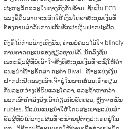
ສະຫະລັດແລະໃນທາງກົງກັນຂ້າມ, ຊັບສິນ ECB
ຂອງຊື້ຄືນອາດຈະເຮັດໃຫ້ເງິນໂດລາສະກຸນເງິນທີ່
ຕ້ອງການສໍາລັບການເກັບຮັກສາເງິນຝາກປະຢັດ.
ດັ່ງທີ່ໄດ້ກ່າວຂ້າງເທິງນັ້ນ, ທ່ານບໍ່ຄວນໄວ້ໃຈ blindly
ການຄາດຄະເນຂອງຊ່ຽວຊານໄດ້. ນັກລົງທຶນ
ເອກະຊົນຜູ້ທີ່ບໍ່ເຂົ້າໃຈສິ່ງທີ່ສະກຸນເງິນທີ່ຈະຊື້ໃຫ້ຄໍາ
ແນະນໍາທີ່ຈະຮັກສາ ກະຕ່າ Bival - ທີ່ຈະແບ່ງເງິນ
ຝາກປະຢັດຂອງເຂົາເຈົ້າຢູ່ໃນພາກສ່ວນເທົ່າທຽມ
ກັນລະຫວ່າງເອີຣົບແລະໂດລາ, ແລະຖ້າຫາກວ່າ
ພວກເຮົາກໍາລັງຍັງເວົ້າກ່ຽວກັບລັດເຊຍ, ຫຼັງຈາກນັ້ນ
rubles. ນີ້ແມ່ນແນະນໍາໃຫ້ໂດຍສະເພາະແມ່ນສໍາ
ລັບຜູ້ທີ່ບໍ່ໄດ້ວາງແຜນທີ່ຈະຍ້າຍຢູ່ຕ່າງປະເທດຢູ່ໃນ
ທຸກ - ວິທີການນີ້ອະນຸຍາດໃຫ້ທ່ານເພື່ອຊ່ວຍປະຢັດ