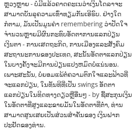
ຫຼວງຫຼາຍ - ບໍ່ມີແລ້ວຄາດຄະເນວ່າເງິນໂດລາຈະ
ສາມາດບັນລຸຄວາມເທົ່າທຽມກັນເອີຣົບ. ຢ່າງໃດ
ກໍຕາມ, ມັນເປັນມູນຄ່າ remembering ວ່າປັດໃຈ
ຈໍານວນຫຼາຍມີຜົນກະທົບອັດຕາການແລກປ່ຽນ
ເງິນຕາ - ການເສດຖະກິດ, ການເມືອງແລະສັງຄົມ
ສະຖານະການຂອງປະເທດ, ສະນັ້ນອັດຕາແລກປ່ຽນ
ໃນບາງຄັ້ງຈະມີການປ່ຽນແປງຫມົດບໍ່ແນ່ນອນ.
ເພາະສະນັ້ນ, ບໍ່ຍອມແພ້ຕໍ່ຄວາມຕົກໃຈແລະຟ້າວທີ່
ຈະແລກປ່ຽນ, ໃນທັນທີທີ່ເປັນ swings ອັດຕາ
ແລກປ່ຽນໃນທິດທາງດຽວຫຼືອື່ນໆ - by ຊື້ສະກຸນເງິນ
ໃນອັດຕາທີ່ສູງແລະຂາຍມັນໃນອັດຕາທີ່ຕ່ໍາ, ທ່ານ
ສາມາດສູນເສຍເປັນສ່ວນສໍາຄັນຂອງ ເງິນຝາກ
ປະຢັດຂອງທ່ານ.