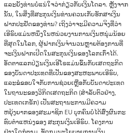
ແລະຍັງທ່ານບໍ່ແນ່ໃຈວ່າກ່ຽວກັບເງິນໂດລາ. ຫຼັງຈາກ
ນັ້ນ, ໃນສິ່ງທີ່ສະກຸນເງິນທ່ານຄວນເກັບຮັກສາເງິນ
ຝາກປະຢັດຂອງທ່ານ? ເຖິງວ່າຈະມີຄວາມຈິງທີ່ວ່າ
ເອີຣົບແມ່ນຫນຶ່ງໃນຫນ່ວຍງານການເງິນຫນຸ່ມນ້ອຍ
ທີ່ສຸດໃນໂລກ, ຜູ້ຝາກເງິນຈໍານວນຫຼາຍຕ້ອງການທີ່
ຈະເງິນຝາກເປີດໃນສະກຸນເງິນຂອງໂລກເກົ່າໄດ້.
ອັດຕາແລກປ່ຽນເງິນເອີໂຣແມ່ນຂຶ້ນກັບເສດຖະກິດ
ຂອງບັນດາປະເທດທີ່ເປັນຂອງສະຫະພາບເອີຣົບ,
ແລະຂໍຂອບໃຈກັບການຊ່ວຍເຫຼືອກັບບັນດາປະເທດ
ໃນຖານະຂອງວິກິດເສດຖະກິດ (ສໍາລັບຕົວຢ່າງ,
ປະເທດເກຣັກ) ເປັນສະຖານະການມີຄວາມ
ຫຍຸ້ງຍາກຂອງສະມາຊິກ EU ບຸກຄົນບໍ່ໄດ້ສົ່ງຜົນກະ
ທົບຕໍາແຫນ່ງຂອງ ສະກຸນເງິນເອີຣົບ. ໂຄງການ
ຢ່າງໃດກໍຕາມ, ຮັດກຸມນະໂຍບາຍການເງິນ