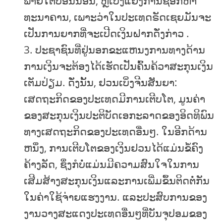
ພາຍໃຕ້ບ່ອນນອນ, ຫຼືເບິ່ງແຍງການຊອກຫາ
ທະນາຄານ, ເພາະວ່າໃນປະເທດຣັດເຊຍມັນຈະ
ເປັນການຍາກທີ່ຈະເປີດເງິນຝາກດັ່ງກ່າວ .
ປະຊາຊົນທີ່ຢູ່ນອກຂະແຫນງການທາງດ້ານ
ການເງິນຈະຕ້ອງໄດ້ເຮັດເປັນຄົ້ນຄ້ວາສະກຸນເງິນ
ເຕັມປ່ຽມ. ດັ່ງນັ້ນ, ຢວນເບິ່ງຈີນສັນຍາ:
ເສດຖະກິດຂອງປະເທດມີການເຕີບໂຕ, ມູນຄ່າ
ຂອງສະກຸນເງິນປະຕິບັດເອກະລາດຂອງອິດທິພົນ
ທາງເສດຖະກິດຂອງປະເທດອື່ນໆ. ໃນອີກດ້ານ
ຫນຶ່ງ, ການເຕີບໂຕຂອງເງິນຢວນໄດ້ແມ່ນຂໍ້ຄົງ
ຄ້າງລັດ, ຊຶ່ງກໍບໍ່ແມ່ນມີຄວາມສົນໃຈໃນການ
ເສີມສ້າງສະກຸນເງິນແລະການເພີ່ມຂຶ້ນຕິດຕໍ່ກັນ
ໃນຄ່າໃຊ້ຈ່າຍແຮງງານ. ແລະປະສົບການຂອງ
ງານວາງສະແດງປະເທດອື່ນໆທີ່ບັນຈຸປອມຂອງ