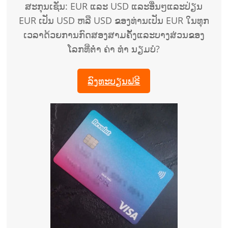
ສະກຸນເຊັ່ນ: EUR ແລະ USD ແລະອື່ນໆແລະປ່ຽນ
EUR ເປັນ USD ຫລື USD ຂອງທ່ານເປັນ EUR ໃນທຸກ
ເວລາດ້ວຍການກົດສອງສາມຄັ້ງແລະບາງສ່ວນຂອງ
ໂລກທີ່ຕໍ່າ ຄ່າ ທຳ ນຽມບໍ?
ລົງທະບຽນຟຣີ