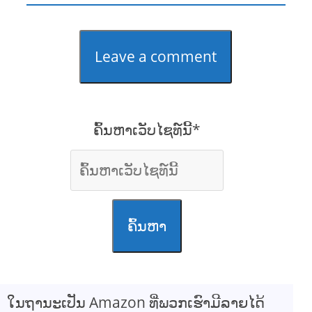
Leave a comment
ຄົ້ນຫາເວັບໄຊທ໌ນີ້*
ຄົ້ນຫາ
ໃນຖານະເປັນ Amazon ທີ່ພວກເຮົາມີລາຍໄດ້