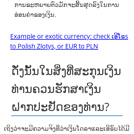
ການຂະຫຍາຍຕົວມັກຈະສິ້ນສຸດລົງໃນການ
ອ່ອນຄ່າຂອງເງິນ.
Example or exotic currency: check ເອີໂຣs
to Polish Zlotys, or EUR to PLN
ດັ່ງນັ້ນໃນສິ່ງທີ່ສະກຸນເງິນ
ທ່ານຄວນຮັກສາເງິນ
ຝາກປະຢັດຂອງທ່ານ?
ເຖິງວ່າຈະມີຄວາມຈິງທີ່ວ່າເງິນໂດລາແລະເອີຣົບໄດ້ມີ