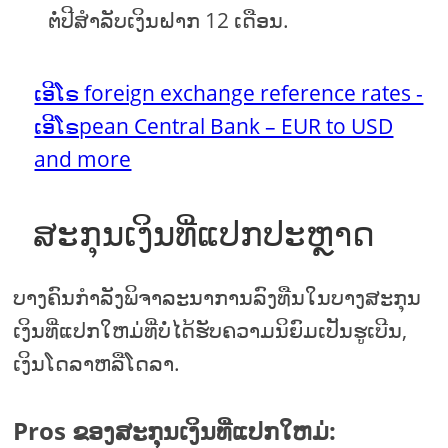
ຕໍ່ປີສໍາລັບເງິນຝາກ 12 ເດືອນ.
ເອີໂຣ foreign exchange reference rates -
ເອີໂຣpean Central Bank – EUR to USD
and more
ສະກຸນເງິນທີ່ແປກປະຫຼາດ
ບາງຄົນກໍາລັງພິຈາລະນາການລົງທືນໃນບາງສະກຸນ
ເງິນທີ່ແປກໃຫມ່ທີ່ບໍ່ໄດ້ຮັບຄວາມນິຍົມເປັນຮູເບີນ,
ເງິນໂດລາຫລືໂດລາ.
Pros ຂອງສະກຸນເງິນທີ່ແປກໃຫມ່: