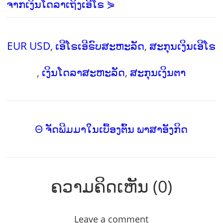
ຈາກເງິນໂດລາເຖິງເອີໂຣ ⋟
EUR USD
,
ເອີໂຣເອີຣົບສະຫະລັດ
,
ສະກຸນເງິນເອີໂຣ
,
ເງິນໂດລາສະຫະລັດ
,
ສະກຸນເງິນຕາ
Θ ຈັດພີມມາໃນເບື້ອງຕົ້ນ ພາສາອັງກິດ
ຄວາມຄິດເຫັນ (0)
Leave a comment