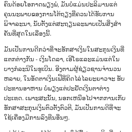
ຄົນດ້ອຍໂອກາດພຽງພໍ, ມັນບໍ່ແມ່ນປະລິມານແຕ່
ຄຸນນະພາບຂອງການໂຕ້ຖຽງທີ່ຄວນໄດ້ຮັບການ
ພິຈາລະນາ, ນັບຕັ້ງແຕ່ສະຖຽນລະພາບເປັນສິ່ງສໍາ
ຄັນທີ່ສຸດໃນເລື່ອງນີ້.
ມັນເປັນການດີກວ່າທີ່ຈະຮັກສາເງິນໃນສະກຸນເງິນທີ່
ແຕກຕ່າງກັນ - ເງິນໂດລາ, ເອີໂຣແລະແມ່ນແຕ່ໃນ
ບາງກໍລະນີໃນຮູເບີນ. ອີງຕາມຜູ້ຊ່ຽວຊານຈໍານວນ
ຫລາຍ, ໃນອັດຕາເງິນເຟີ້ທີ່ຄິດໄລ່ໄລຍະຍາວຈະ ຮັບ
ປະທານອາຫານ ບໍ່ພຽງແຕ່ປະຢັດເງິນຕາຕ່າງ
ປະເທດ. ເພາະສະນັ້ນ, ນອກເຫນືອໄປຈາກການເກັບ
ຮັກສາສະກຸນເງິນຕົວຕັ້ງຕົວຕີ, ມັນເປັນການດີທີ່ຈະ
ໃຊ້ເຄື່ອງມືການລົງທືນອື່ນໆ.