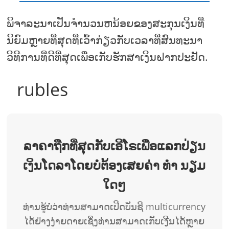
ພິຈາລະນາເປັນຈໍານວນຫນ້ອຍຂອງສະກຸນເງິນທີ່
ນິຍົມຫຼາຍທີ່ສຸດທີ່ເວົ້າກ່ຽວກັບເວລາທີ່ສົນທະນາ
ວິທີການທີ່ດີທີ່ສຸດເພື່ອເກັບຮັກສາເງິນຝາກປະຢັດ.
rubles
ລາຄາຖືກທີ່ສຸດກັບເອີໂຣເພື່ອແລກປ່ຽນ
ເງິນໂດລາໂດຍບໍ່ຕ້ອງເສຍຄ່າ ທຳ ນຽມ
ໃດໆ
ທ່ານຮູ້ບໍ່ວ່າທ່ານສາມາດເປີດບັນຊີ multicurrency
ໄດ້ຢ່າງງ່າຍດາຍເຊິ່ງທ່ານສາມາດເກັບເງີນໄດ້ຫຼາຍ