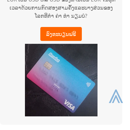
ເວລາດ້ວຍການກົດສອງສາມຄັ້ງແລະບາງສ່ວນຂອງ
ໂລກທີ່ຕໍ່າ ຄ່າ ທຳ ນຽມບໍ?
ລົງທະບຽນຟຣີ
⩓