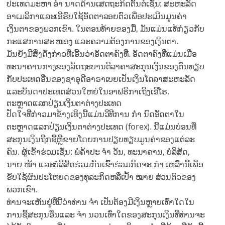
ປະເທດມະຫາ ອຳ ນາດດ້ານເສດຖະກິດຕົ້ນຕໍເຊັ່ນ: ສະຫະລັດ
ອາເມລິກາແລະເອີຣົບໃຊ້ອັດຕາລອຍຕົວເພື່ອປະເມີນມູນຄ່າ
ເງິນຕາຂອງພວກເຂົາ. ໃນຕອນທ້າຍຂອງມື້, ມັນແມ່ນແທ້ກ່ຽວກັບ
ກະແສການສະ ໜອງ ແລະຄວາມຕ້ອງການຂອງເງິນຕາ.
ມັນຍັງມີສິ່ງດັ່ງກ່າວທີ່ເອີ້ນວ່າອັດຕາຄົງທີ່. ອັດຕາຄົງທີ່ແມ່ນເມື່ອ
ທະນາຄານກາງຂອງລັດຖະບານຕີລາຄາສະກຸນເງິນຂອງຕົນທຽບ
ກັບປະເທດອື່ນຂອງຊາອຸດີອາຣາເບຍເປັນເງິນໂດລາສະຫະລັດ
ແລະບັນດາປະເທດສ່ວນໃຫຍ່ໃນອາຟຣິກາເຖິງເອີໂຣ.
ຕະຫຼາດແລກປ່ຽນເງິນຕາຕ່າງປະເທດ
ປັດໃຈທີ່ກ່າວມາຂ້າງເທິງນີ້ແມ່ນວິທີການ ກຳ ນົດອັດຕາໃນ
ຕະຫຼາດແລກປ່ຽນເງິນຕາຕ່າງປະເທດ (forex). ນີ້ແມ່ນບ່ອນທີ່
ສະກຸນເງິນຖືກຊື້ຫຼືຂາຍໂດຍການປຽບທຽບມູນຄ່າຂອງແຕ່ລະ
ຄົນ. ຜູ້ເຂົ້າຮ່ວມເຊັ່ນ: ພໍ່ຄ້າປະ ຈຳ ວັນ, ທະນາຄານ, ບໍລິສັດ,
ນາຍ ໜ້າ ແລະບໍລິສັດຮ່ວມກັນເຂົ້າຮ່ວມກິດຈະ ກຳ ເຫລົ່ານີ້ເພື່ອ
ຮັບໃຊ້ຜົນປະໂຫຍດຂອງທຸລະກິດຫລືເປົ້າ ໝາຍ ສ່ວນຕົວຂອງ
ພວກເຂົາ.
ທ່ານຈະເຫັນຢູ່ທີ່ນີ້ວ່າທ່ານ ຈຳ ເປັນຕ້ອງມີເງິນຫຼາຍເທົ່າໃດໃນ
ການຊື້ສະກຸນອື່ນແລະ ຈຳ ນວນເທົ່າໃດຂອງສະກຸນເງິນທີ່ທ່ານຈະ