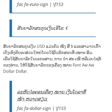
fas fa-euro-sign | \f153
ສັນຍາລັກສະກຸນເງິນເອີໂຣ: €
ສັນຍາລັກສະກຸນເງິນ USD ແມ່ນຕົວ ໜັງ ສື $ ແລະສາມາດເຂົ້າ
ເບິ່ງເທິງຄີບອດສ່ວນໃຫຍ່ໂດຍໃຊ້ຕົວອັກສອນທີ່ ເໝາະ ສົມ.
ເພື່ອໃຊ້ສັນຍາລັກໃນເອກະສານ, ການ ນຳ ສະ ເໜີ ຫລືເວບໄຊທ໌
ຂອງທ່ານ, ໃຫ້ໃຊ້ສັນຍາລັກຂອງເຄື່ອງ ໝາຍ Font Aw Aw
Dollar Dollar.
ລະຫັດໄອຄອນເຄື່ອງ ໝາຍ ເງີນໂດລາທີ່
ໜ້າ ຫວາດສຽວ:
fas fa-dollar-sign | \f155