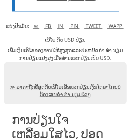
ແບ່ງປັນມັນ:
✉
FB
IN
PIN
TWEET
WAPP
ເອີໂຣ ກັບ USD ປ່ຽນ
ເພີ່ມເງິນເອີໂຣຂອງທ່ານໃຫ້ສູງສຸດແລະປະຫຍັດຄ່າ ທຳ ນຽມ
ການປ່ຽນແປງສູງເມື່ອທ່ານແລກປ່ຽນເປັນ USD.
ລາຄາຖືກທີ່ສຸດກັບເອີໂຣເພື່ອແລກປ່ຽນເງິນໂດລາໂດຍບໍ່
ຕ້ອງເສຍຄ່າ ທຳ ນຽມໃດໆ
ການປ່ຽນໃຈ
ເຫລື້ອມໃສໄວ, ປອດ