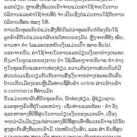
ແລກປ່ຽນ. ຫຼາຍສິ່ງທີ່ພວກເຮົາຈ່າຍແມ່ນຄ່າໃຊ້ຈ່າຍໃນການ
ບໍລິການແລະຄ່າໃຊ້ຈ່າຍທີ່ບໍ່ ຈຳ ເປັນເຊິ່ງບໍ່ແມ່ນການໃຊ້ກັບການ
ບໍລິການທີ່ສະ ໜອງ ໃຫ້.
ການເຮັດທຸລະກິດບໍ່ແມ່ນສິ່ງທີ່ບໍ່ດີແຕ່ວ່າທຸລະກິດກໍ່ຕ້ອງຮັບໃຊ້
ລູກຄ້າຄືກັນບໍ່ແມ່ນແຕ່ຜົນປະໂຫຍດຂອງມັນ. ຫຼັງຈາກທີ່ທັງ ໝົດ,
ການຫາ ກຳ ໄລແລະປະຫຍັດເງິນແມ່ນເປົ້າ ໝາຍ ທົ່ວໄປ.
ນອກຈາກນັ້ນ, ຄ່າໃຊ້ຈ່າຍໃນການແລກປ່ຽນເງິນຕາຕ່າງປະເທດ
ຍັງມາໃນຮູບແບບຂອງການ ນຳ ໃຊ້ເລື້ອຍໆຈາກກິດຈະ ກຳ ຕ່າງ
ໆໃນທຸລະກິດແລະການທ່ອງທ່ຽວ. ຄວາມຕ້ອງການສ່ວນຕົວກໍ່ມີ
ສ່ວນຮ່ວມເຊັ່ນດຽວກັນກັບການສົ່ງເງິນຈາກຕ່າງປະເທດກັບຄືນ
ບ້ານເກີດເມືອງນອນຫຼືເມື່ອທ່ານຊື້ສິນຄ້າ online ຜ່ານຮ້ານຄ້າ
e-commerce ທີ່ທ່ານມັກ
ນັ້ນແມ່ນເຫດຜົນທີ່ນັກທຸລະກິດ, ນັກທ່ອງທ່ຽວ, ຜູ້ຊ່ຽວຊານ,
ແລະທຸກໆຄົນທີ່ຢູ່ໃນລະຫວ່າງ - ເຊັ່ນທ່ານແລະຂ້ອຍ - ກຳ ລັງ
ຊອກຫາທາງທີ່ດີທີ່ສຸດໃນການປ່ຽນເງິນຂອງພວກເຮົາ. ເນື່ອງ
ຈາກວ່າມັນມີພຽງແຕ່ຜ່ານທາງທີ່ດີທີ່ສຸດເທົ່າທີ່ພວກເຮົາຈະໄດ້ຮັບ
ສູງສຸດກັບສິ່ງທີ່ພວກເຮົາມີ, ປະຫຍັດເງິນສົດ, ແລະ ສຳ ຄັນທີ່ສຸດ
ແມ່ນຕອບສະ ໜອງ ເປົ້າ ໝາຍ ແລະຄວາມຕ້ອງການຂອງພວກ