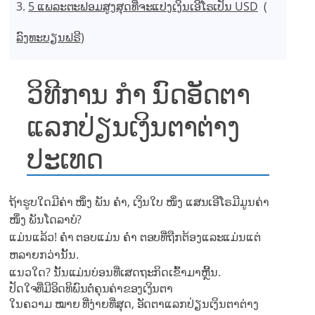
5 ແພລະຕະຟອມສູງສຸດທີ່ຈະແປງເງິນເອີໂຣເປັນ USD
(
ລົງທະບຽນຟຣີ
)
ວິທີການ ກຳ ນົດອັດຕາ
ແລກປ່ຽນເງິນຕາຕ່າງ
ປະເທດ
ຖ້າຮູບໃດມີຄ່າ ໜຶ່ງ ພັນ ຄຳ, ເງິນໃບ ໜຶ່ງ ແສນເອີໂຣມີມູນຄ່າ
ໜຶ່ງ ພັນໂດລາບໍ?
ແມ່ນແລ້ວ! ຄຳ ຕອບແມ່ນ ຄຳ ຕອບທີ່ຖືກຕ້ອງແລະແມ່ນແຕ່
ຫລາຍກວ່ານັ້ນ.
ແນວໃດ? ນັ້ນແມ່ນບ່ອນທີ່ເສດຖະກິດເຂົ້າມາຫຼີ້ນ.
ປັດໃຈທີ່ມີອິດທິພົນຕໍ່ຄຸນຄ່າຂອງເງິນຕາ
ໃນຄວາມ ໝາຍ ທີ່ງ່າຍທີ່ສຸດ, ອັດຕາແລກປ່ຽນເງິນຕາຕ່າງ