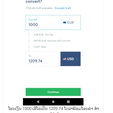
ໂອນເງິນ 1000 ເອີໂຣເປັນ 1209.74 ໂດລາພ້ອມໂອນຄ່າ ທຳ