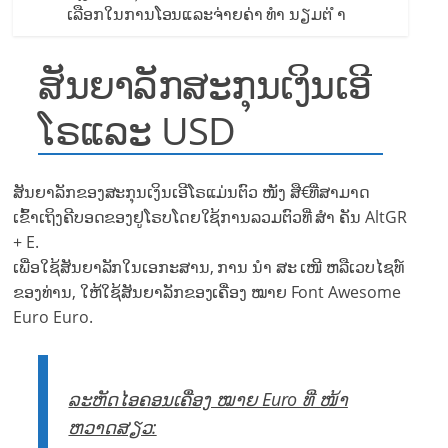
ເລືອກໃນການໂອນແລະຈ່າຍຄ່າ ທຳ ນຽມຕ່ ຳ
ສັນຍາລັກສະກຸນເງິນເອີ
ໂຣແລະ USD
ສັນຍາລັກຂອງສະກຸນເງິນເອີໂຣແມ່ນຕົວ ໜັງ ສື€ທີ່ສາມາດ
ເຂົ້າເຖິງຄີບອດຂອງຢູໂຣບໂດຍໃຊ້ການລວມຕົວທີ່ ສຳ ຄັນ AltGR
+ E.
ເພື່ອໃຊ້ສັນຍາລັກໃນເອກະສານ, ການ ນຳ ສະ ເໜີ ຫລືເວບໄຊທ໌
ຂອງທ່ານ, ໃຫ້ໃຊ້ສັນຍາລັກຂອງເຄື່ອງ ໝາຍ Font Awesome
Euro Euro.
ລະຫັດໄອຄອນເຄື່ອງ ໝາຍ Euro ທີ່ ໜ້າ
ຫວາດສຽວ: