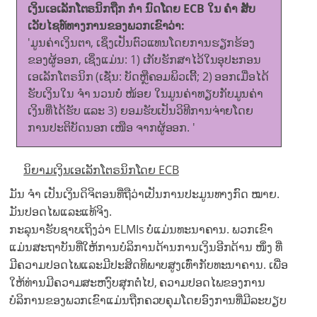
ເງິນເອເລັກໂຕຣນິກຖືກ ກຳ ນົດໂດຍ ECB ໃນ ຄຳ ສັບ
ເວັບໄຊທ໌ທາງການຂອງພວກເຂົາວ່າ:
'ມູນຄ່າເງິນຕາ, ເຊິ່ງເປັນຕົວແທນໂດຍການຮຽກຮ້ອງ
ຂອງຜູ້ອອກ, ເຊິ່ງແມ່ນ: 1) ເກັບຮັກສາໄວ້ໃນອຸປະກອນ
ເອເລັກໂຕຣນິກ (ເຊັ່ນ: ບັດຫຼືຄອມພິວເຕີ້; 2) ອອກເມື່ອໄດ້
ຮັບເງິນໃນ ຈຳ ນວນບໍ່ ໜ້ອຍ ໃນມູນຄ່າທຽບກັບມູນຄ່າ
ເງິນທີ່ໄດ້ຮັບ ແລະ 3) ຍອມຮັບເປັນວິທີການຈ່າຍໂດຍ
ການປະຕິບັດນອກ ເໜືອ ຈາກຜູ້ອອກ. '
ນິຍາມເງິນເອເລັກໂຕຣນິກໂດຍ ECB
ມັນ ຈຳ ເປັນເງິນດິຈິຕອນທີ່ຖືວ່າເປັນການປະມູນທາງກົດ ໝາຍ.
ມັນປອດໄພແລະແທ້ຈິງ.
ກະລຸນາຮັບຊາບເຖິງວ່າ ELMIs ບໍ່ແມ່ນທະນາຄານ. ພວກເຂົາ
ແມ່ນສະຖາບັນທີ່ໃຫ້ການບໍລິການດ້ານການເງິນອີກດ້ານ ໜຶ່ງ ທີ່
ມີຄວາມປອດໄພແລະມີປະສິດທິພາບສູງເທົ່າກັບທະນາຄານ. ເພື່ອ
ໃຫ້ທ່ານມີຄວາມສະຫງົບສຸກຕໍ່ໄປ, ຄວາມປອດໄພຂອງການ
ບໍລິການຂອງພວກເຂົາແມ່ນຖືກຄວບຄຸມໂດຍອົງການທີ່ມີລະບຽບ