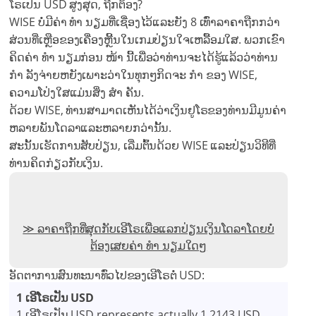
ໂຣເປັນ USD ສູງສຸດ, ຖືກຕ້ອງ?
WISE ບໍ່ມີຄ່າ ທຳ ນຽມທີ່ເຊື່ອງໄວ້ແລະຍັງ 8 ເທົ່າລາຄາຖືກກວ່າ
ສ່ວນທີ່ເຫຼືອຂອງເຄື່ອງຫຼີ້ນໃນເກມປ່ຽນໃຈເຫລື້ອມໃສ. ພວກເຂົາ
ຄິດຄ່າ ທຳ ນຽມກ່ອນ ໜ້າ ນີ້ເພື່ອວ່າທ່ານຈະໄດ້ຮູ້ແລ້ວວ່າທ່ານ
ກຳ ລັງຈ່າຍຫຍັງເພາະວ່າໃນທຸກໆກິດຈະ ກຳ ຂອງ WISE,
ຄວາມໂປ່ງໃສແມ່ນສິ່ງ ສຳ ຄັນ.
ດ້ວຍ WISE, ທ່ານສາມາດເຫັນໄດ້ວ່າເງິນຢູໂຣຂອງທ່ານມີມູນຄ່າ
ຫລາຍພັນໂດລາແລະຫລາຍກວ່ານັ້ນ.
ສະນັ້ນເຮັດການສັບປ່ຽນ, ເລີ່ມຕົ້ນດ້ວຍ WISE ແລະປ່ຽນວິທີທີ່
ທ່ານຄິດກ່ຽວກັບເງິນ.
ລາຄາຖືກທີ່ສຸດກັບເອີໂຣເພື່ອແລກປ່ຽນເງິນໂດລາໂດຍບໍ່
ຕ້ອງເສຍຄ່າ ທຳ ນຽມໃດໆ
ອັດຕາການສົນທະນາທົ່ວໄປຂອງເອີໂຣຕໍ່ USD:
1 ເອີໂຣເປັນ USD
1 ເອີໂຣເປັນ USD represents actually 1.2143 USD