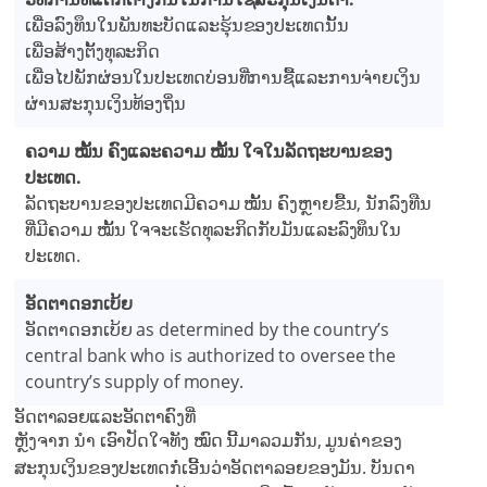
ເພື່ອລົງທຶນໃນພັນທະບັດແລະຮຸ້ນຂອງປະເທດນັ້ນ
ເພື່ອສ້າງຕັ້ງທຸລະກິດ
ເພື່ອໄປພັກຜ່ອນໃນປະເທດບ່ອນທີ່ການຊື້ແລະການຈ່າຍເງິນ
ຜ່ານສະກຸນເງິນທ້ອງຖິ່ນ
ຄວາມ ໝັ້ນ ຄົງແລະຄວາມ ໝັ້ນ ໃຈໃນລັດຖະບານຂອງ
ປະເທດ.
ລັດຖະບານຂອງປະເທດມີຄວາມ ໝັ້ນ ຄົງຫຼາຍຂື້ນ, ນັກລົງທືນ
ທີ່ມີຄວາມ ໝັ້ນ ໃຈຈະເຮັດທຸລະກິດກັບມັນແລະລົງທຶນໃນ
ປະເທດ.
ອັດ​ຕາ​ດອກ​ເບ້ຍ
ອັດ​ຕາ​ດອກ​ເບ້ຍ as determined by the country’s
central bank who is authorized to oversee the
country’s supply of money.
ອັດຕາລອຍແລະອັດຕາຄົງທີ່
ຫຼັງຈາກ ນຳ ເອົາປັດໃຈທັງ ໝົດ ນີ້ມາລວມກັນ, ມູນຄ່າຂອງ
ສະກຸນເງິນຂອງປະເທດກໍ່ເອີ້ນວ່າອັດຕາລອຍຂອງມັນ. ບັນດາ