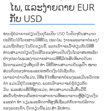
ໄພ, ແລະງ່າຍດາຍ EUR
ກັບ USD
ທ່ານຮູ້ບໍ່ວ່າການປ່ຽນເງິນຢູໂຣເປັນ USD ໃນປັດຈຸບັນສາມາດ
ປະຕິບັດໄດ້ໂດຍຜ່ານວິທີທີ່ໄວ, ປອດໄພ, ງ່າຍແລະລາຄາບໍ່ແພງ?
ແມ່ນ​ຖືກ​ຕ້ອງ! ໃນບົດຂຽນນີ້, ພວກເຮົາຈະເວົ້າກ່ຽວກັບວິທີທີ່
ທ່ານສາມາດປ່ຽນເງິນເອີໂຣຂອງທ່ານເປັນເງິນໂດລາສະຫະລັດ
ຢ່າງປອດໄພແລະງ່າຍດາຍຜ່ານເວທີທີ່ມີປະສິດທິພາບດ້ວຍ
ອັດຕາແລກປ່ຽນທີ່ຍຸດຕິ ທຳ ວິທີນີ້ທ່ານສາມາດບັນລຸເປົ້າ ໝາຍ
ສ່ວນຕົວຂອງທ່ານແລະປະຫຍັດເງິນໄດ້ເຊັ່ນກັນ.
ເພາະວ່າຂ່າວດີແມ່ນ, ວິທີແກ້ໄຂທີ່ລາຄາບໍ່ແພງແລະມີນະວັດຕະ
ກຳ ແມ່ນມີຢູ່ໃນຕະຫຼາດ, ພວກເຮົາອາດຈະບໍ່ຮູ້ກ່ຽວກັບ
ມັນ.
ແລະສ່ວນທີ່ດີທີ່ສຸດແມ່ນ, ທ່ານສາມາດເລີ່ມຕົ້ນມື້ນີ້.
ສະນັ້ນຖ້າທ່ານເບື່ອຫນ່າຍສາຍຍາວທີ່ທະນາຄານຫຼືຜູ້ປ່ຽນເງິນ
ແລະຄ່າ ທຳ ນຽມແລະອັດຕາທີ່ສູງທີ່ເຊື່ອມຕໍ່ກັບການບໍລິການ
ຂອງພວກເຂົາ, ບົດຂຽນນີ້ແມ່ນ ສຳ ລັບທ່ານ.