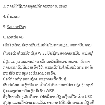
ການຕັ້ງຖິ່ນຖານທຸລະກິດລະຫວ່າງປະເທດ
ຄົນມອນ
SatchelPay
iZettle AB
ເພື່ອໃຫ້ທ່ານມີເຫດຜົນເພີ່ມເຕີມໃນການປ່ຽນ, ສະຖາບັນການ
ເງິນເອເລັກໂຕຣນິກເຊັ່ນ
WISE ບັນຊີທະນາຄານເສມືນ
ແມ່ນຜູ້
ປ່ຽນແປງເກມເພາະວ່າຜະລິດຕະພັນທີ່ຫລາກຫລາຍ, ອັດຕາ
ການແຂ່ງຂັນທີ່ພວກເຂົາໃຫ້, ແລະເຕັກໂນໂລຢີນະວັດຕະ ກຳ ທີ່
ສະ ໜັບ ສະ ໜູນ ເວທີຂອງພວກເຂົາ.
ບໍ່ໄດ້ກ່າວເຖິງຄວາມງ່າຍຂອງການເປີດບັນຊີ.
ຜົນປະໂຫຍດເຫຼົ່ານີ້ແມ່ນເປັນໄປໄດ້ເພາະວ່າມີລະບຽບງ່າຍໆທີ່
ຄຸ້ມຄອງສະຖາບັນເຫຼົ່ານີ້ເຊັ່ນ WISE.
ສິ່ງທີ່ທ່ານຕ້ອງເຮັດຄືການໃຫ້ບໍລິການປ່ຽນເງິນເອີໂຣເປັນ USD
ສູງສຸດແລະເວົ້າວ່າແມ່ນແລ້ວ. ທ່ານຈະໄດ້ຮັບອັດຕາແລກປ່ຽນທີ່