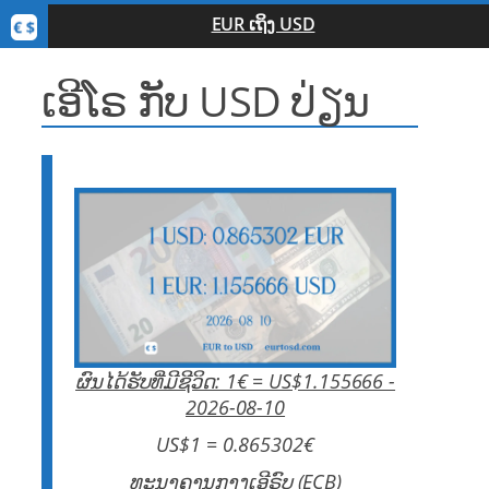
EUR ເຖິງ USD
ເອີໂຣ ກັບ USD ປ່ຽນ
ຜົນໄດ້ຮັບທີ່ມີຊີວິດ: 1€ = US$1.155666 -
2026-08-10
US$1 = 0.865302€
ທະນາຄານກາງເອີຣົບ (ECB)