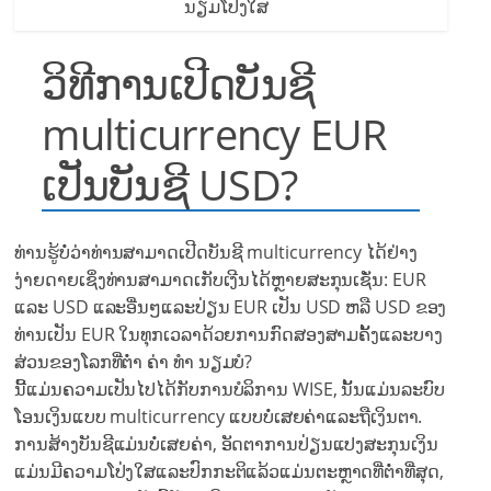
ນຽມໂປ່ງໃສ
ວິທີການເປີດບັນຊີ
multicurrency EUR
ເປັນບັນຊີ USD?
ທ່ານຮູ້ບໍ່ວ່າທ່ານສາມາດເປີດບັນຊີ multicurrency ໄດ້ຢ່າງ
ງ່າຍດາຍເຊິ່ງທ່ານສາມາດເກັບເງີນໄດ້ຫຼາຍສະກຸນເຊັ່ນ: EUR
ແລະ USD ແລະອື່ນໆແລະປ່ຽນ EUR ເປັນ USD ຫລື USD ຂອງ
ທ່ານເປັນ EUR ໃນທຸກເວລາດ້ວຍການກົດສອງສາມຄັ້ງແລະບາງ
ສ່ວນຂອງໂລກທີ່ຕໍ່າ ຄ່າ ທຳ ນຽມບໍ?
ນີ້ແມ່ນຄວາມເປັນໄປໄດ້ກັບການບໍລິການ WISE, ນັ້ນແມ່ນລະບົບ
ໂອນເງິນແບບ multicurrency ແບບບໍ່ເສຍຄ່າແລະຖືເງິນຕາ.
ການສ້າງບັນຊີແມ່ນບໍ່ເສຍຄ່າ, ອັດຕາການປ່ຽນແປງສະກຸນເງິນ
ແມ່ນມີຄວາມໂປ່ງໃສແລະປົກກະຕິແລ້ວແມ່ນຕະຫຼາດທີ່ຕໍ່າທີ່ສຸດ,