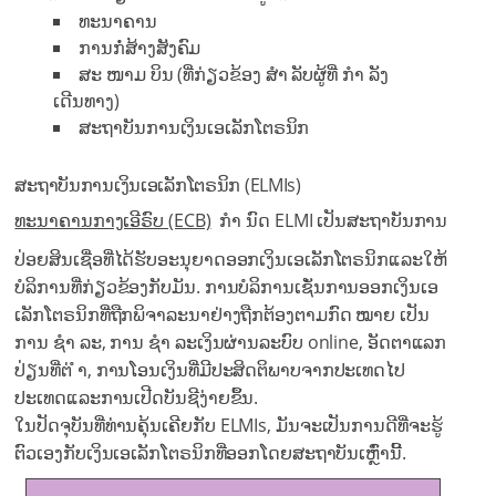
ທະນາຄານ
ການກໍ່ສ້າງສັງຄົມ
ສະ ໜາມ ບິນ (ທີ່ກ່ຽວຂ້ອງ ສຳ ລັບຜູ້ທີ່ ກຳ ລັງ
ເດີນທາງ)
ສະຖາບັນການເງິນເອເລັກໂຕຣນິກ
ສະຖາບັນການເງິນເອເລັກໂຕຣນິກ (ELMIs)
ທະນາຄານກາງເອີຣົບ (ECB)
ກຳ ນົດ ELMI ເປັນສະຖາບັນການ
ປ່ອຍສິນເຊື່ອທີ່ໄດ້ຮັບອະນຸຍາດອອກເງິນເອເລັກໂຕຣນິກແລະໃຫ້
ບໍລິການທີ່ກ່ຽວຂ້ອງກັບມັນ. ການບໍລິການເຊັ່ນການອອກເງິນເອ
ເລັກໂຕຣນິກທີ່ຖືກພິຈາລະນາຢ່າງຖືກຕ້ອງຕາມກົດ ໝາຍ ເປັນ
ການ ຊຳ ລະ, ການ ຊຳ ລະເງິນຜ່ານລະບົບ online, ອັດຕາແລກ
ປ່ຽນທີ່ຕ່ ຳ, ການໂອນເງິນທີ່ມີປະສິດຕິພາບຈາກປະເທດໄປ
ປະເທດແລະການເປີດບັນຊີງ່າຍຂຶ້ນ.
ໃນປັດຈຸບັນທີ່ທ່ານຄຸ້ນເຄີຍກັບ ELMIs, ມັນຈະເປັນການດີທີ່ຈະຮູ້
ຕົວເອງກັບເງິນເອເລັກໂຕຣນິກທີ່ອອກໂດຍສະຖາບັນເຫຼົ່ານີ້.