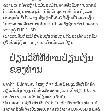
ຄວາມແຕກຕ່າງເຫຼົ່ານີ້ແມ່ນສະມໍກັບການພົວພັນທາງບວກທີ່ມີ
ອິດທິພົນຕໍ່ຄຸນຄ່າຂອງມັນ, ຄືກັບລັດຖະບານທີ່ ໝັ້ນ ຄົງແລະ
ເສດຖະກິດທີ່ເຂັ້ມແຂງ. ສິ່ງເຫຼົ່ານີ້ເຮັດໃຫ້ເງິນເອີໂຣແລະເງິນ
ໂດລາສະຫະລັດສາມາດຊື້ຂາຍໄດ້ແລະຍັງຊ່ວຍ ກຳ ນົດລາຄາ
ຂອງຄູ່ຄູ່ EUR / USD.
ເພາະສະນັ້ນກໍລະນີ ສຳ ລັບຜູ້ແປງສະກຸນເງິນລວມທັງພວກມັນ
ຢູ່ໃນບັນຊີເງິນຕາຂອງພວກເຂົາເພື່ອແລກປ່ຽນ.
ປ່ຽນວິທີທີ່ທ່ານປ່ຽນເງິນ
ຂອງທ່ານ
ບາງຄັ້ງ, ມີທັດສະນະ ໃໝ່ໆ ທີ່ ຈຳ ເປັນເພື່ອປ່ຽນວິທີທີ່ເຮົາຄິດ
ກ່ຽວກັບສິ່ງຕ່າງໆ. ເມື່ອທັດສະນະຂອງພວກເຮົາປ່ຽນໄປ, ການ
ກະ ທຳ ຂອງພວກເຮົາກໍ່ປ່ຽນແປງເຊັ່ນກັນ.
ນີ້ແມ່ນຄວາມຈິງທີ່ ໜ້າ ສົນໃຈອີກອັນ ໜຶ່ງ ທີ່ຈະເຮັດໃຫ້ທ່ານມີ
ອາກາດສົດທີ່ ຈຳ ເປັນຫຼາຍ. ທ່ານຮູ້ບໍ່ວ່າເງິນ EUR-USD ແມ່ນຄູ່