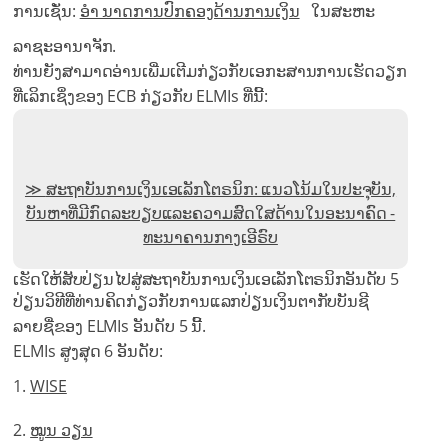
ການເຊັ່ນ:
ອຳ ນາດການປົກຄອງດ້ານການເງິນ
ໃນສະຫະ
ລາຊະອານາຈັກ.
ທ່ານຍັງສາມາດອ່ານເພີ່ມເຕີມກ່ຽວກັບເອກະສານການເຮັດວຽກ
ທີ່ເລິກເຊິ່ງຂອງ ECB ກ່ຽວກັບ ELMIs ທີ່ນີ້:
ສະຖາບັນການເງິນເອເລັກໂຕຣນິກ: ແນວໂນ້ມໃນປະຈຸບັນ,
ບັນຫາທີ່ມີກົດລະບຽບແລະຄວາມສົດໃສດ້ານໃນອະນາຄົດ -
ທະນາຄານກາງເອີຣົບ
ເຮັດໃຫ້ສັບປ່ຽນໄປສູ່ສະຖາບັນການເງິນເອເລັກໂຕຣນິກອັນດັບ 5
ປ່ຽນວິທີທີ່ທ່ານຄິດກ່ຽວກັບການແລກປ່ຽນເງິນຕາກັບບັນຊີ
ລາຍຊື່ຂອງ ELMIs ອັນດັບ 5 ນີ້.
ELMIs ສູງສຸດ 6 ອັນດັບ:
WISE
ໝູນ ວຽນ