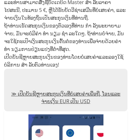
ແລະທ່ານສາມາດສັ່ງຊື້ບັດເດບິດ Master ສຳ ລັບລາຄາ
ໄປສະນີ, ປະມານ 5 €, ຫຼືໄດ້ຮັບບັດວີຊ່າເສມືນທີ່ບໍ່ເສຍຄ່າ, ແລະ
ຈ່າຍເງິນໃນທ້ອງຖິ່ນເປັນສະກຸນເງິນທີ່ທ່ານຖື.
ຖ້າທ່ານເຮັດສະກຸນເງິນຂອງຕົວເອງທີ່ທ່ານ ກຳ ລັງພະຍາຍາມ
ຈ່າຍ, ມັນຈະບໍ່ມີຄ່າ ທຳ ນຽມ ຊຳ ລະໃດໆ. ຖ້າທ່ານບໍ່ຈ່າຍ, ມັນ
ຈະໃຊ້ກະເປົາເງິນສະກຸນເງິນຕົ້ນຕໍຂອງທ່ານເພື່ອຈ່າຍດ້ວຍຄ່າ
ທຳ ນຽມການປ່ຽນແປງທີ່ຕໍ່າທີ່ສຸດ.
ເປີດບັນຊີຫຼາຍສະກຸນເງິນຂອງທ່ານໂດຍບໍ່ເສຍຄ່າແລະລອງໃຊ້
ບໍລິການ ສຳ ລັບຕົວທ່ານເອງ!
ເປີດບັນຊີຫຼາຍສະກຸນເງິນທີ່ບໍ່ເສຍຄ່າເພື່ອຖື, ໂອນແລະ
ຈ່າຍເງິນ EUR ເປັນ USD