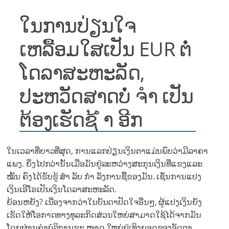
ໃນການປ່ຽນໃຈ
ເຫລື້ອມໃສເປັນ EUR ຕໍ່
ໂດລາສະຫະລັດ,
ປະຫວັດສາດບໍ່ ຈຳ ເປັນ
ຕ້ອງເຮັດຊ້ ຳ ອີກ
ໃນເວລາທີ່ຍາວທີ່ສຸດ, ການແລກປ່ຽນເງິນຕາແມ່ນພົບວ່າມີລາຄາ
ແພງ. ຍິ່ງໄປກວ່ານັ້ນເມື່ອມັນຢູ່ລະຫວ່າງສະກຸນເງິນທີ່ແຂງແລະ
ໝັ້ນ ຄົງໄດ້ຮັບຮູ້ ສຳ ລັບ ກຳ ລັງການຊື້ຂອງມັນ. ເຊັ່ນການແປງ
ເງິນເອີໂຣເປັນເງິນໂດລາສະຫະລັດ.
ຍ້ອນຫຍັງ? ເນື່ອງຈາກວ່າໃນບັນດາປັດໃຈອື່ນໆ, ຜູ້ແປງເງິນຍັງ
ເຮັດໃຫ້ໂອກາດທາງທຸລະກິດສ່ວນໃຫຍ່ສາມາດໃຊ້ໄດ້ຈາກມັນ
ໂດຍຜ່ານຄ່າບໍລິການຂະ ໜາດ ໃຫຍ່ຢູ່ເທິງຍອດຂອງອັດຕາ