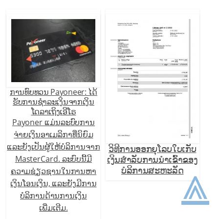
ການທົບທວນ Payoneer: ໄດ້
ຮັບການຊໍາລະເງິນຈາກເງິນ
ໂດລາເຖິງເອີໂຣ
Payoner ແມ່ນລະບົບການ
ຈ່າຍເງິນອາເມລິກາທີ່ນິຍົມ
ແລະຍັງເປັນຜູ້ໃຫ້ບໍລິການຈາກ
ວິທີການອອກຍຸໂລບໃບເກັບ
ເງິນສໍາລັບການນໍາເຂົ້າຂອງ
MasterCard. ລະບົບນີ້ມີ
⩓
ບໍລິການສະຫະລັດ
ຄວາມຊ່ຽວຊານໃນການຫາ
ເງິນໂອນເງິນ, ແລະຍັງມີການ
ບໍລິການດ້ານການເງິນ
ເພີ່ມເຕີມ.