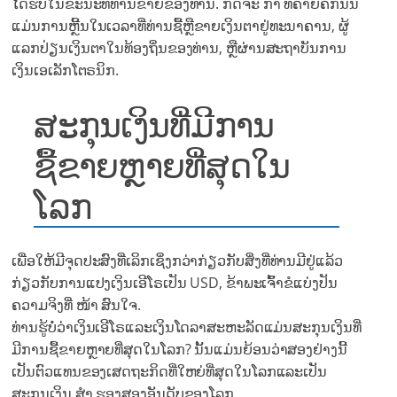
ໄດ້ຮັບໃນຂະນະທີ່ທ່ານຂາຍຂອງທ່ານ. ກິດຈະ ກຳ ທີ່ຄ້າຍຄືກັນນີ້
ແມ່ນການຫຼີ້ນໃນເວລາທີ່ທ່ານຊື້ຫຼືຂາຍເງິນຕາຢູ່ທະນາຄານ, ຜູ້
ແລກປ່ຽນເງິນຕາໃນທ້ອງຖິ່ນຂອງທ່ານ, ຫຼືຜ່ານສະຖາບັນການ
ເງິນເອເລັກໂຕຣນິກ.
ສະກຸນເງິນທີ່ມີການ
ຊື້ຂາຍຫຼາຍທີ່ສຸດໃນ
ໂລກ
ເພື່ອໃຫ້ມີຈຸດປະສົງທີ່ເລິກເຊິ່ງກວ່າກ່ຽວກັບສິ່ງທີ່ທ່ານມີຢູ່ແລ້ວ
ກ່ຽວກັບການແປງເງິນເອີໂຣເປັນ USD, ຂ້າພະເຈົ້າຂໍແບ່ງປັນ
ຄວາມຈິງທີ່ ໜ້າ ສົນໃຈ.
ທ່ານຮູ້ບໍ່ວ່າເງິນເອີໂຣແລະເງິນໂດລາສະຫະລັດແມ່ນສະກຸນເງິນທີ່
ມີການຊື້ຂາຍຫຼາຍທີ່ສຸດໃນໂລກ? ນັ້ນແມ່ນຍ້ອນວ່າສອງຢ່າງນີ້
ເປັນຕົວແທນຂອງເສດຖະກິດທີ່ໃຫຍ່ທີ່ສຸດໃນໂລກແລະເປັນ
ສະກຸນເງິນ ສຳ ຮອງສອງອັນດັບຂອງໂລກ.