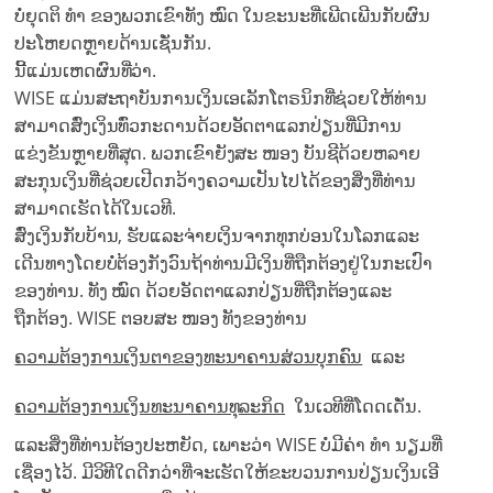
ບໍ່ຍຸດຕິ ທຳ ຂອງພວກເຂົາທັງ ໝົດ ໃນຂະນະທີ່ເພີດເພີນກັບຜົນ
ປະໂຫຍດຫຼາຍດ້ານເຊັ່ນກັນ.
ນີ້ແມ່ນເຫດຜົນທີ່ວ່າ.
WISE ແມ່ນສະຖາບັນການເງິນເອເລັກໂຕຣນິກທີ່ຊ່ວຍໃຫ້ທ່ານ
ສາມາດສົ່ງເງິນທົ່ວກະດານດ້ວຍອັດຕາແລກປ່ຽນທີ່ມີການ
ແຂ່ງຂັນຫຼາຍທີ່ສຸດ. ພວກເຂົາຍັງສະ ໜອງ ບັນຊີດ້ວຍຫລາຍ
ສະກຸນເງິນທີ່ຊ່ວຍເປີດກວ້າງຄວາມເປັນໄປໄດ້ຂອງສິ່ງທີ່ທ່ານ
ສາມາດເຮັດໄດ້ໃນເວທີ.
ສົ່ງເງິນກັບບ້ານ, ຮັບແລະຈ່າຍເງິນຈາກທຸກບ່ອນໃນໂລກແລະ
ເດີນທາງໂດຍບໍ່ຕ້ອງກັງວົນຖ້າທ່ານມີເງິນທີ່ຖືກຕ້ອງຢູ່ໃນກະເປົາ
ຂອງທ່ານ. ທັງ ໝົດ ດ້ວຍອັດຕາແລກປ່ຽນທີ່ຖືກຕ້ອງແລະ
ຖືກຕ້ອງ. WISE ຕອບສະ ໜອງ ທັງຂອງທ່ານ
ຄວາມຕ້ອງການເງິນຕາຂອງທະນາຄານສ່ວນບຸກຄົນ
ແລະ
ຄວາມຕ້ອງການເງິນທະນາຄານທຸລະກິດ
ໃນເວທີທີ່ໂດດເດັ່ນ.
ແລະສິ່ງທີ່ທ່ານຕ້ອງປະຫຍັດ, ເພາະວ່າ WISE ບໍ່ມີຄ່າ ທຳ ນຽມທີ່
ເຊື່ອງໄວ້. ມີວິທີໃດດີກວ່າທີ່ຈະເຮັດໃຫ້ຂະບວນການປ່ຽນເງິນເອີ