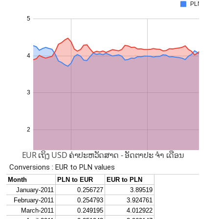
EUR ເຖິງ USD ຄ່າປະຫວັດສາດ - ອັດຕາປະ ຈຳ ເດືອນ