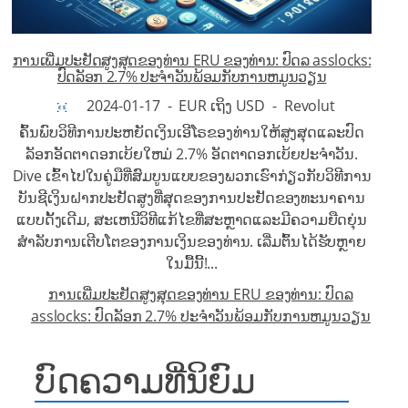
ການເພີ່ມປະຢັດສູງສຸດຂອງທ່ານ ERU ຂອງທ່ານ: ປົດລ asslocks:
ປົດລັອກ 2.7% ປະຈໍາວັນພ້ອມກັບການຫມູນວຽນ
2024-01-17
-
EUR ເຖິງ USD
-
Revolut
ຄົ້ນພົບວິທີການປະຫຍັດເງິນເອີໂຣຂອງທ່ານໃຫ້ສູງສຸດແລະປົດ
ລັອກອັດຕາດອກເບ້ຍໃຫມ່ 2.7% ອັດຕາດອກເບ້ຍປະຈໍາວັນ.
Dive ເຂົ້າໄປໃນຄູ່ມືທີ່ສົມບູນແບບຂອງພວກເຮົາກ່ຽວກັບວິທີການ
ບັນຊີເງິນຝາກປະຢັດສູງທີ່ສຸດຂອງການປະຢັດຂອງທະນາຄານ
ແບບດັ້ງເດີມ, ສະເຫນີວິທີແກ້ໄຂທີ່ສະຫຼາດແລະມີຄວາມຍືດຍຸ່ນ
ສໍາລັບການເຕີບໂຕຂອງການເງິນຂອງທ່ານ. ເລີ່ມຕົ້ນໄດ້ຮັບຫຼາຍ
ໃນມື້ນີ້!...
ການເພີ່ມປະຢັດສູງສຸດຂອງທ່ານ ERU ຂອງທ່ານ: ປົດລ
asslocks: ປົດລັອກ 2.7% ປະຈໍາວັນພ້ອມກັບການຫມູນວຽນ
ບົດຄວາມທີ່ນິຍົມ