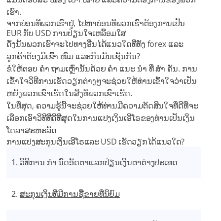
ເຮົາ.
ຈາກບ່ອນທີ່ພວກເຮົາຢູ່, ໄປຫາບ່ອນທີ່ພວກເຮົາຕ້ອງການເປັນ
EUR ກັບ USD ການປ່ຽນໃຈເຫລື້ອມໃສ
ດັ່ງນັ້ນພວກເຮົາຈະໄປທາງອື່ນໄດ້ແນວໃດທີ່ທັງ forex ແລະ
ລູກຄ້າຕ້ອງມີເຂົ້າ ໜົມ ແລະກິນມັນເຊັ່ນກັນ?
ຂໍໃຫ້ຕອບ ຄຳ ຖາມເຫຼົ່ານັ້ນດ້ວຍ ຄຳ ແນະ ນຳ ທີ່ ສຳ ຄັນ. ການ
ເຂົ້າໃຈວິທີການເຮັດວຽກຕ່າງໆຈະຊ່ວຍໃຫ້ທ່ານເຂົ້າໃຈວ່າເປັນ
ຫຍັງພວກເຂົາເຮັດໃນສິ່ງທີ່ພວກເຂົາເຮັດ.
ໃນທີ່ສຸດ, ຄວາມຮູ້ນີ້ຈະຊ່ວຍໃຫ້ທ່ານມີຄວາມຕັດສິນໃຈທີ່ດີທີ່ຈະ
ເລືອກເອົາວິທີທີ່ດີທີ່ສຸດໃນການແປງເງິນເອີໂຣຂອງທ່ານເປັນເງິນ
ໂດລາສະຫະລັດ
ການແປງສະກຸນເງິນເອີໂຣແລະ USD ເຮັດວຽກໄດ້ແນວໃດ?
ວິທີການ ກຳ ນົດອັດຕາແລກປ່ຽນເງິນຕາຕ່າງປະເທດ
ສະກຸນເງິນທີ່ມີການຊື້ຂາຍທີ່ນິຍົມ