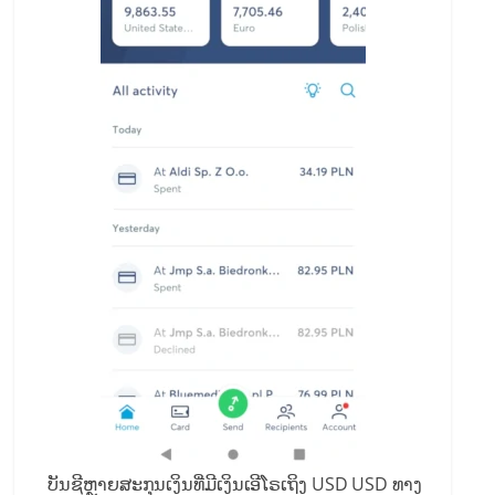
ບັນຊີຫຼາຍສະກຸນເງິນທີ່ມີເງິນເອີໂຣເຖິງ USD USD ທາງ