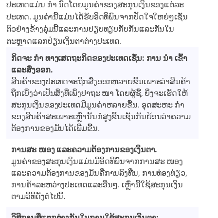
ປະເທດແມ່ນ ກຳ ນົດໂດຍມູນຄ່າຂອງສະກຸນເງິນຂອງແຕ່ລະ
ປະເທດ. ມູນຄ່ານີ້ແມ່ນໄດ້ຮັບອິດທິພົນຈາກປັດໃຈໃຫຍ່ໆເຊັ່ນ
ຕົວຢ່າງຂ້າງລຸ່ມນີ້ແລະການປຽບທຽບກັບກັນແລະກັນໃນ
ຕະຫຼາດແລກປ່ຽນເງິນຕາຕ່າງປະເທດ.
ກິດຈະ ກຳ ທາງເສດຖະກິດຂອງປະເທດເຊັ່ນ: ການ ນຳ ເຂົ້າ
ແລະສົ່ງອອກ.
ສິນຄ້າຂອງປະເທດຈະຖືກສົ່ງອອກຫລາຍຂື້ນເພາະວ່າສິນຄ້າ
ຖືກເບິ່ງວ່າເປັນສິ່ງທີ່ເພິ່ງປາຖະ ໜາ ໂດຍຜູ້ຊື້, ຍິ່ງຈະເຮັດໃຫ້
ສະກຸນເງິນຂອງປະເທດມີມູນຄ່າຫລາຍຂື້ນ. ອຸດສະຫະ ກຳ
ຂອງສິນຄ້າສະເພາະເຫຼົ່ານັ້ນກໍ່ສູງຂື້ນເຊັ່ນກັນຍ້ອນວ່າຄວາມ
ຕ້ອງການຂອງມັນໄດ້ເພີ່ມຂື້ນ.
ການສະ ໜອງ ແລະຄວາມຕ້ອງການຂອງເງິນຕາ.
ມູນຄ່າຂອງສະກຸນເງິນແມ່ນມີອິດທິພົນຈາກການສະ ໜອງ
ແລະຄວາມຕ້ອງການຂອງມັນຄືການລົງທືນ, ການທ່ອງທ່ຽວ,
ການຄ້າລະຫວ່າງປະເທດແລະອື່ນໆ. ເຫຼົ່ານີ້ໃຊ້ສະກຸນເງິນ
ຕາມວິທີດັ່ງຕໍ່ໄປນີ້.
ວິທີການທີ່ແຕກຕ່າງກັນໃນການໃຊ້ສະກຸນເງິນຕາ: