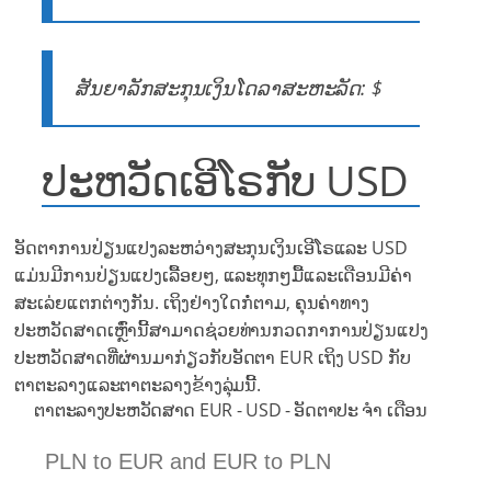
ສັນຍາລັກສະກຸນເງິນໂດລາສະຫະລັດ: $
ປະຫວັດເອີໂຣກັບ USD
ອັດຕາການປ່ຽນແປງລະຫວ່າງສະກຸນເງິນເອີໂຣແລະ USD
ແມ່ນມີການປ່ຽນແປງເລື້ອຍໆ, ແລະທຸກໆມື້ແລະເດືອນມີຄ່າ
ສະເລ່ຍແຕກຕ່າງກັນ. ເຖິງຢ່າງໃດກໍ່ຕາມ, ຄຸນຄ່າທາງ
ປະຫວັດສາດເຫຼົ່ານີ້ສາມາດຊ່ວຍທ່ານກວດກາການປ່ຽນແປງ
ປະຫວັດສາດທີ່ຜ່ານມາກ່ຽວກັບອັດຕາ EUR ເຖິງ USD ກັບ
ຕາຕະລາງແລະຕາຕະລາງຂ້າງລຸ່ມນີ້.
ຕາຕະລາງປະຫວັດສາດ EUR - USD - ອັດຕາປະ ຈຳ ເດືອນ