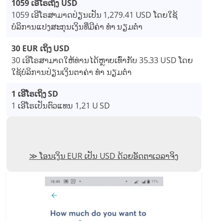
1059 ເອີໂຣເຖິງ USD
1059 ເອີໂຣສາມາດປ່ຽນເປັນ 1,279.41 USD ໂດຍໃຊ້
ບໍລິການແປງສະກຸນເງິນທີ່ມີຄ່າ ທຳ ນຽມຕໍ່າ
30 EUR ເຖິງ USD
30 ເອີໂຣສາມາດໃຫ້ທ່ານໄດ້ຫຼາຍເທົ່າກັບ 35.33 USD ໂດຍ
ໃຊ້ບໍລິການປ່ຽນເງິນຕາຄ່າ ທຳ ນຽມຕໍ່າ
1 ເອີໂຣເຖິງ SD
1 ເອີໂຣເປັນຕົວແທນ 1,21 U SD
ໂອນເງິນ EUR ເປັນ USD ດ້ວຍອັດຕາເວລາຈິງ