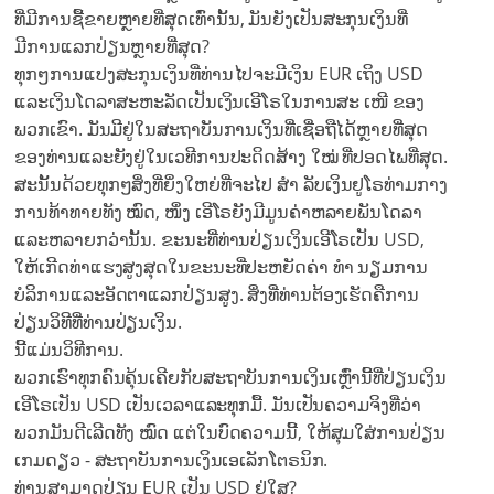
ທີ່ມີການຊື້ຂາຍຫຼາຍທີ່ສຸດເທົ່ານັ້ນ, ມັນຍັງເປັນສະກຸນເງິນທີ່
ມີການແລກປ່ຽນຫຼາຍທີ່ສຸດ?
ທຸກໆການແປງສະກຸນເງິນທີ່ທ່ານໄປຈະມີເງິນ EUR ເຖິງ USD
ແລະເງິນໂດລາສະຫະລັດເປັນເງິນເອີໂຣໃນການສະ ເໜີ ຂອງ
ພວກເຂົາ. ມັນມີຢູ່ໃນສະຖາບັນການເງິນທີ່ເຊື່ອຖືໄດ້ຫຼາຍທີ່ສຸດ
ຂອງທ່ານແລະຍັງຢູ່ໃນເວທີການປະດິດສ້າງ ໃໝ່ ທີ່ປອດໄພທີ່ສຸດ.
ສະນັ້ນດ້ວຍທຸກໆສິ່ງທີ່ຍິ່ງໃຫຍ່ທີ່ຈະໄປ ສຳ ລັບເງິນຢູໂຣທ່າມກາງ
ການທ້າທາຍທັງ ໝົດ, ໜຶ່ງ ເອີໂຣຍັງມີມູນຄ່າຫລາຍພັນໂດລາ
ແລະຫລາຍກວ່ານັ້ນ. ຂະນະທີ່ທ່ານປ່ຽນເງິນເອີໂຣເປັນ USD,
ໃຫ້ເກີດທ່າແຮງສູງສຸດໃນຂະນະທີ່ປະຫຍັດຄ່າ ທຳ ນຽມການ
ບໍລິການແລະອັດຕາແລກປ່ຽນສູງ. ສິ່ງທີ່ທ່ານຕ້ອງເຮັດຄືການ
ປ່ຽນວິທີທີ່ທ່ານປ່ຽນເງິນ.
ນີ້ແມ່ນວິທີການ.
ພວກເຮົາທຸກຄົນຄຸ້ນເຄີຍກັບສະຖາບັນການເງິນເຫຼົ່ານີ້ທີ່ປ່ຽນເງິນ
ເອີໂຣເປັນ USD ເປັນເວລາແລະທຸກມື້. ມັນເປັນຄວາມຈິງທີ່ວ່າ
ພວກມັນດີເລີດທັງ ໝົດ ແຕ່ໃນບົດຄວາມນີ້, ໃຫ້ສຸມໃສ່ການປ່ຽນ
ເກມດຽວ - ສະຖາບັນການເງິນເອເລັກໂຕຣນິກ.
ທ່ານສາມາດປ່ຽນ EUR ເປັນ USD ຢູ່ໃສ?